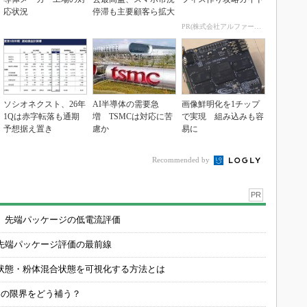
応状況
停滞も主要顧客ら拡大
PR(株式会社アルファーテクノ)
ソシオネクスト、26年
AI半導体の需要急
画像鮮明化を1チップ
1Qは赤字転落も通期
増 TSMCは対応に苦
で実現 組み込みも容
予想据え置き
慮か
易に
Recommended by
PR
 先端パッケージの低電流評価
先端パッケージ評価の最前線
状態・粉体混合状態を可視化する方法とは
定の限界をどう補う？