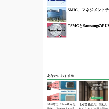
SMIC、マネジメント
TSMCとSamsungの
あなたにおすすめ
2026年は「2nm商用化
【経営者必見】出社し
元年」 Panther Lake搭
たくなる！社員を活か