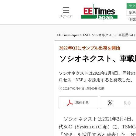
テク
業界
電池／エネル
ア
メディア
特
メ
福田昭の
LS
EE Times Japan
>
LSI
>
ソシオネクスト、車載用SoCにT
福田昭の
マ
湯之上隆
2022年Q2にサンプル出荷を開始
FP
大山聡の
ソシオネクスト、車載用
大原雄介
ック
ソシオネクストは2021年2月4日、同社の自動
リタイア
ロセス「N5P」を採用すると発表した。
学漂流記
2021年02月04日 17時00分 公開
世界を「
踊るバズワ
印刷する
見る
Buzzwo
この10
ソシオネクストは2021年2月4日
で起こる
代SoC（System on Chip）に、TS
製品分解
「N5P」を採用すると発表した。N