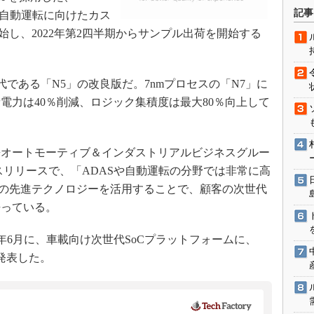
術を知る
記事
や自動運転に向けたカス
エンジニア”が仕掛けた社内
開始し、2022年第2四半期からサンプル出荷を開始する
念の180日
ションは日本を救うのか
IoT通信
代である「N5」の改良版だ。7nmプロセスの「N7」に
電力は40％削減、ロジック集積度は最大80％向上して
ナリスト「未来展望」
愛されないエンジニア」の
行動論
オートモーティブ＆インダストリアルビジネスグルー
スリリースで、「ADASや自動運転の分野では非常に高
Cの先進テクノロジーを活用することで、顧客の次世代
語っている。
sも2020年6月に、車載向け次世代SoCプラットフォームに、
と発表した。