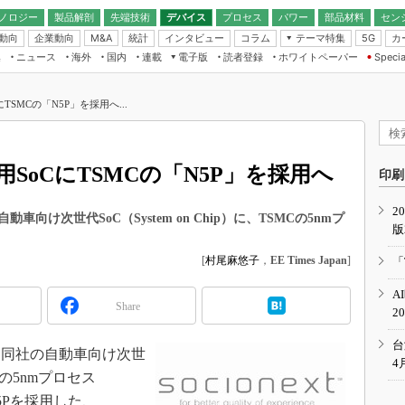
ノロジー
製品解剖
先端技術
デバイス
プロセス
パワー
部品材料
セン
動向
企業動向
統計
インタビュー
コラム
テーマ特集
カ
M&A
5G
ギー
ナログ
無線
集
ニュース
海外
国内
連載
電子版
読者登録
ホワイトペーパー
Specia
フィジカルAI
IoT・エッジコ
モリ
EXPO
Microchip情報
ストレージ通信
EE Times Japan×EDN Japan統合電
エッジAI
子版
I
SEMICON Japan
SMCの「N5P」を採用へ...
デバイス通信
パワーエレクトロニクス
電子ブックレット
イコン
CEATEC
のナノフォーカス
半導体後工程
GA
EdgeTech＋
業界スコープ
SoCにTSMCの「N5P」を採用へ
読者調査（EE Times Research）
印刷
TECHNO-FRONT
のエレ・組み込みプレイバ
カーボンニュートラル
2
人とくるま展
車向け次世代SoC（System on Chip）に、TSMCの5nmプ
版
IoT
直前エンジニアの社会人大
電源設計（EDN Japan）
[
村尾麻悠子
，
EE Times Japan
]
「
数字」で回してみよう
エレクトロニクス入門（EDN
A
Japan）
ード ～Behind the
Share
2
rd
年で起こったこと、次の10年
台
、同社の自動車向け次世
こと
4
MCの5nmプロセス
で探るアジアの新トレンド
5Pを採用した、