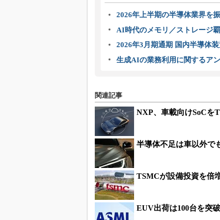
2026年上半期の半導体業界を振
AI時代のメモリ／ストレージ覇
2026年3月期通期 国内半導体
生成AIの業務利用に関するアン
関連記事
NXP、車載向けSoCを
半導体不足は車以外で
TSMCが設備投資を倍
EUV出荷は100台を突