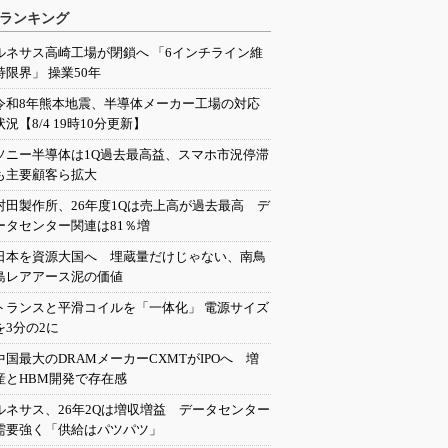
ランキング
ルネサス高崎工場が閉鎖へ 「6インチライン維
持限界」 操業50年
令和8年熊本地震、半導体メーカー工場の対応
状況【8/4 19時10分更新】
ソニー半導体は1Q過去最高益、スマホ市況停滞
も主要顧客ら拡大
村田製作所、26年度1Qは売上高が過去最高 デ
ータセンター関連は81％増
日本を資源大国へ 埋蔵量だけじゃない、南鳥
島レアアース泥の価値
トランスと平滑コイルを「一体化」 電源サイズ
を3分の2に
中国最大のDRAMメーカーCXMTがIPOへ 増
産とHBM開発で存在感
ルネサス、26年2Qは増収増益 データセンター
需要強く「供給はパツパツ」