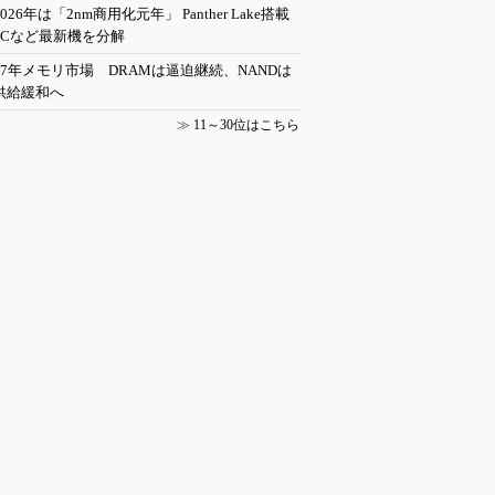
2026年は「2nm商用化元年」 Panther Lake搭載
PCなど最新機を分解
27年メモリ市場 DRAMは逼迫継続、NANDは
供給緩和へ
≫
11～30位はこちら