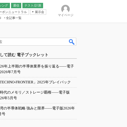
シング
通信
テスト/計測
ーボンニュートラル
展示会
マイページ
全記事一覧
l
ンピューティング
して読む 電子ブックレット
IER
026年上半期の半導体業界を振り返る――電子
2026年7月号
TECHNO-FRONTIER」2025年プレイバック
I時代のメモリ／ストレージ覇権――電子版
026年5月号
湾の半導体戦略 強みと限界――電子版2026年
月号