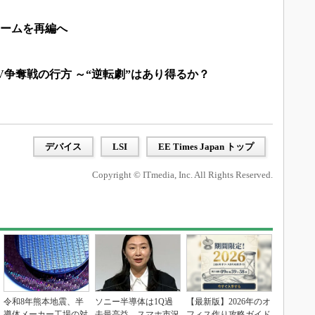
チームを再編へ
EUV争奪戦の行方 ～“逆転劇”はあり得るか？
デバイス
LSI
EE Times Japan トップ
Copyright © ITmedia, Inc. All Rights Reserved.
令和8年熊本地震、半
ソニー半導体は1Q過
【最新版】2026年のオ
導体メーカー工場の対
去最高益、スマホ市況
フィス作り攻略ガイド