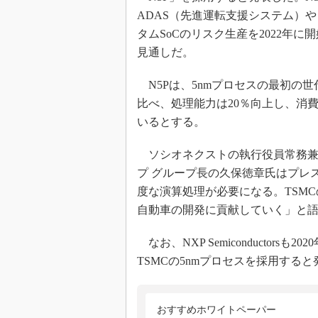
光伝送技
ADAS（先進運転支援システム）
“異端児
タムSoCのリスク生産を2022年に
改革、執
見通しだ。
イノベー
JASA発
N5Pは、5nmプロセスの最初の世
比べ、処理能力は20％向上し、消費
IHSア
いるとする。
「英語に
ための新
ソシオネクストの執行役員常務兼
プ グループ長の久保徳章氏はプレ
度な演算処理が必要になる。TSM
自動車の開発に貢献していく」と
なお、NXP Semiconductor
TSMCの5nmプロセスを採用する
おすすめホワイトペーパー