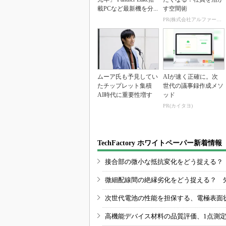
載PCなど最新機を分...
す空間術
PR(株式会社アルファーテクノ)
ムーア氏も予見してい
AIが速く正確に。次
たチップレット集積
世代の議事録作成メソ
AI時代に重要性増す
ッド
PR(カイタヨ)
TechFactory ホワイトペーパー新着情報
接合部の微小な抵抗変化をどう捉える？
微細配線間の絶縁劣化をどう捉える？ 
次世代電池の性能を担保する、電極表面
高機能デバイス材料の品質評価、1点測