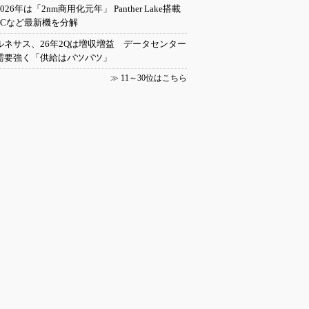
2026年は「2nm商用化元年」 Panther Lake搭載
PCなど最新機を分解
ルネサス、26年2Qは増収増益 データセンター
需要強く「供給はパツパツ」
≫
11～30位はこちら