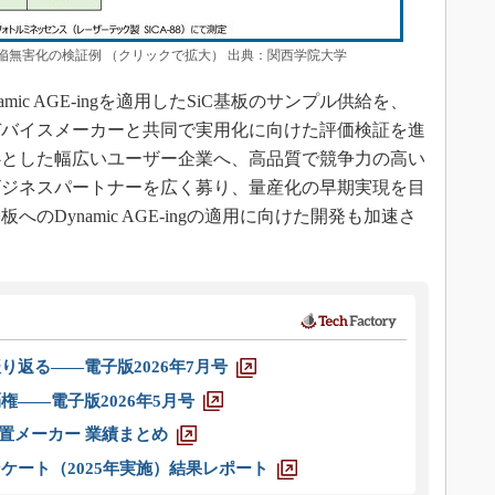
るBPD欠陥無害化の検証例 （クリックで拡大） 出典：関西学院大学
c AGE-ingを適用したSiC基板のサンプル供給を、
体デバイスメーカーと共同で実用化に向けた評価検証を進
心とした幅広いユーザー企業へ、高品質で競争力の高い
、ビジネスパートナーを広く募り、量産化の早期実現を目
へのDynamic AGE-ingの適用に向けた開発も加速さ
り返る――電子版2026年7月号
権――電子版2026年5月号
装置メーカー 業績まとめ
ケート（2025年実施）結果レポート