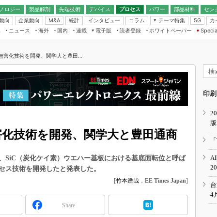
ノロジー
製品解剖
先端技術
デバイス
プロセス
パワー
部品材料
セン
動向
企業動向
統計
インタビュー
コラム
テーマ特集
カ
M&A
5G
ギー
ナログ
無線
集
ニュース
海外
国内
連載
電子版
読者登録
ホワイトペーパー
Specia
フィジカルAI
IoT・エッジコ
モリ
EXPO
Microchip情報
ストレージ通信
EE Times Japan×EDN Japan統合電
エッジAI
子版
I
SEMICON Japan
無害化技術を開発、関学大と豊田...
デバイス通信
パワーエレクトロニクス
電子ブックレット
イコン
CEATEC
のナノフォーカス
半導体後工程
GA
EdgeTech＋
業界スコープ
読者調査（EE Times Research）
印刷
TECHNO-FRONT
のエレ・組み込みプレイバ
カーボンニュートラル
2
人とくるま展
版
IoT
直前エンジニアの社会人大
害化技術を開発、関学大と豊田通商
電源設計（EDN Japan）
「
数字」で回してみよう
エレクトロニクス入門（EDN
A
1日、SiC（炭化ケイ素）ウエハー基板における基底面転位と呼ば
Japan）
ード ～Behind the
2
セス技術を開発したと発表した。
rd
[
竹本達哉
，
EE Times Japan
]
年で起こったこと、次の10年
台
こと
4
Share
で探るアジアの新トレンド