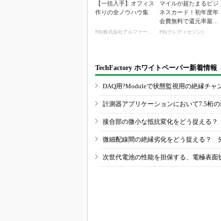
【一括入手】オフィス
マイルが超たまるビジ
作りの全ノウハウ集
ネスカード！初年度年
会費無料で還元率最大
1.125%
PR(株式会社アルファーテクノ)
PR(クレディセゾン)
TechFactory ホワイトペーパー新着情報
DAQ用?Moduleで状態監視用の絶縁
計測器アプリケーションにおいて7.5桁
接合部の微小な抵抗変化をどう捉える？
微細配線間の絶縁劣化をどう捉える？ 
次世代電池の性能を担保する、電極表面