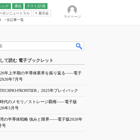
シング
通信
テスト/計測
ーボンニュートラル
展示会
マイページ
全記事一覧
l
ンピューティング
して読む 電子ブックレット
IER
026年上半期の半導体業界を振り返る――電子
2026年7月号
TECHNO-FRONTIER」2025年プレイバック
I時代のメモリ／ストレージ覇権――電子版
026年5月号
湾の半導体戦略 強みと限界――電子版2026年
月号