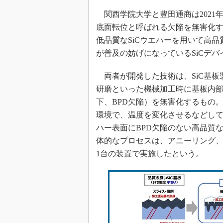
光伝送技
関西学院大学と豊田通商は2021年
“異端児
底面転位と呼ばれる欠陥を無害化
改革、執
低品質なSiCウエハーを用いて高品
イノベー
が普及の妨げになっているSiCデ
JASA発
IHSア
両者が開発した技術は、SiC基板
研磨といった機械加工時に基板内
「英語に
ための新
下、BPD欠陥）を無害化するもの。
環境で、温度を変化させるなどし
ハー表面にBPD欠陥のない高品質な
体的なプロセスは、アニーリング、
1台の装置で実施したという。