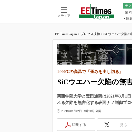
テク
業界
電池／エネル
ア
メディア
特
メ
福田昭の
LS
EE Times Japan
>
プロセス技術
>
SiCウエハー欠陥の
福田昭の
マ
湯之上隆
FP
大山聡の
大原雄介
ック
2000℃の高温で「歪みを出し切る」
リタイア
学漂流記
SiCウエハー欠陥の無
世界を「
関西学院大学と豊田通商は2021年3月
踊るバズワ
れる欠陥を無害化する表面ナノ制御プロ
Buzzwo
2021年03月02日 09時30分 公開
この10
で起こる
印刷する
見る
製品分解