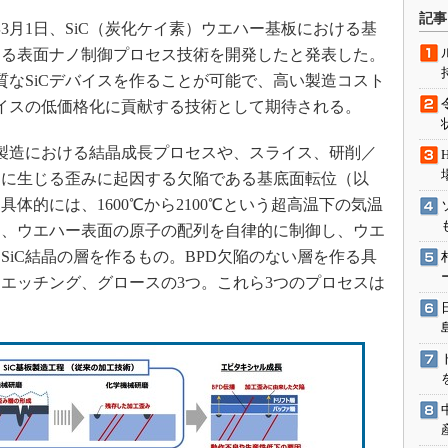
術を知る
記事
3月1日、SiC（炭化ケイ素）ウエハー基板における基
エンジニア”が仕掛けた社内
する表面ナノ制御プロセス技術を開発したと発表した。
念の180日
質なSiCデバイスを作ることが可能で、高い製造コスト
ションは日本を救うのか
バイスの低価格化に貢献する技術として期待される。
IoT通信
ナリスト「未来展望」
製造における結晶成長プロセスや、スライス、研削／
部に生じる歪みに起因する欠陥である基底面転位（以
愛されないエンジニア」の
行動論
具体的には、1600℃から2100℃という超高温下の気温
て、ウエハー表面の原子の配列を自律的に制御し、ウエ
SiC結晶の層を作るもの。BPD欠陥のない層を作る具
エッチング、グロースの3つ。これら3つのプロセスは