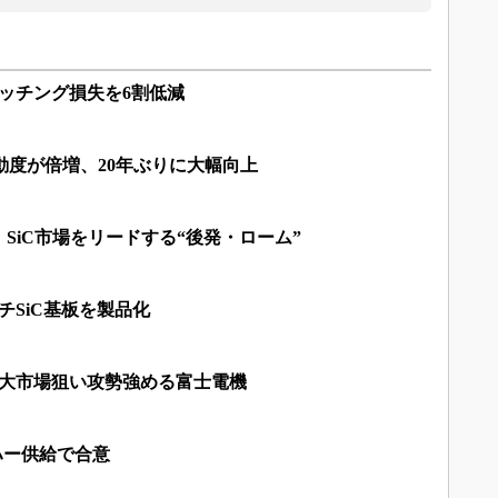
イッチング損失を6割低減
子移動度が倍増、20年ぶりに大幅向上
、SiC市場をリードする“後発・ローム”
チSiC基板を製品化
、拡大市場狙い攻勢強める富士電機
ハー供給で合意