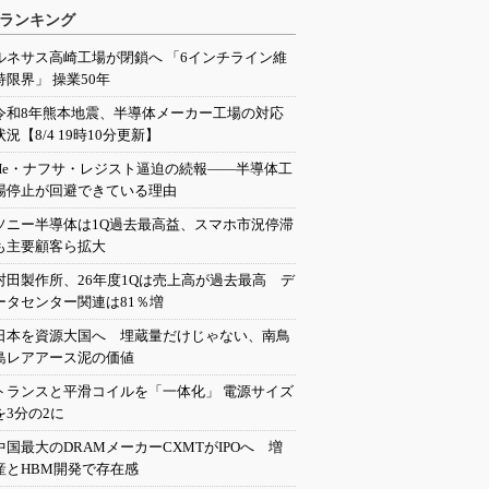
ランキング
ルネサス高崎工場が閉鎖へ 「6インチライン維
持限界」 操業50年
令和8年熊本地震、半導体メーカー工場の対応
状況【8/4 19時10分更新】
He・ナフサ・レジスト逼迫の続報――半導体工
場停止が回避できている理由
ソニー半導体は1Q過去最高益、スマホ市況停滞
も主要顧客ら拡大
村田製作所、26年度1Qは売上高が過去最高 デ
ータセンター関連は81％増
日本を資源大国へ 埋蔵量だけじゃない、南鳥
島レアアース泥の価値
トランスと平滑コイルを「一体化」 電源サイズ
を3分の2に
中国最大のDRAMメーカーCXMTがIPOへ 増
産とHBM開発で存在感