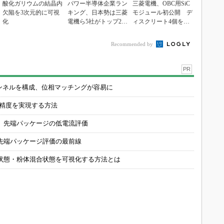
酸化ガリウムの結晶内
パワー半導体企業ラン
三菱電機、OBC用SiC
欠陥を3次元的に可視
キング、日本勢は三菱
モジュール初公開 デ
化
電機ら5社がトップ20
ィスクリート4個を置
入り
き換え
Recommended by
PR
チャンネルを構成、位相マッチングが容易に
の精度を実現する方法
 先端パッケージの低電流評価
先端パッケージ評価の最前線
状態・粉体混合状態を可視化する方法とは