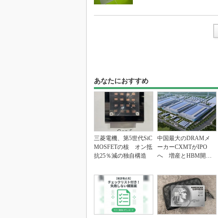
あなたにおすすめ
三菱電機、第5世代SiC
中国最大のDRAMメ
MOSFETの核 オン抵
ーカーCXMTがIPO
抗25％減の独自構造
へ 増産とHBM開発
で存在感