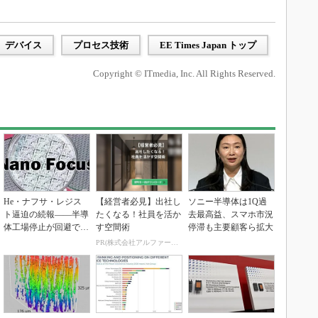
デバイス
プロセス技術
EE Times Japan トップ
Copyright © ITmedia, Inc. All Rights Reserved.
He・ナフサ・レジス
【経営者必見】出社し
ソニー半導体は1Q過
ト逼迫の続報――半導
たくなる！社員を活か
去最高益、スマホ市況
体工場停止が回避でき
す空間術
停滞も主要顧客ら拡大
ている理由
PR(株式会社アルファーテクノ)