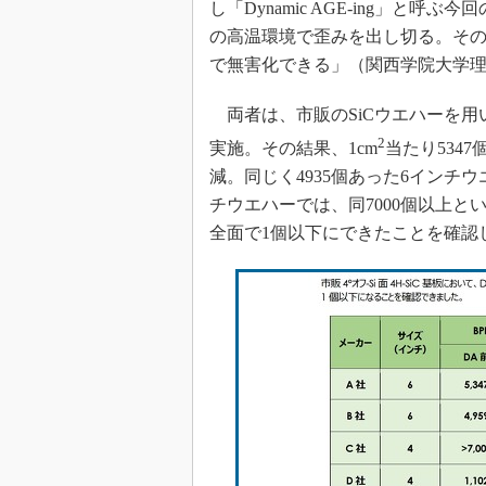
し「Dynamic AGE-ing」と呼
の高温環境で歪みを出し切る。そ
で無害化できる」（関西学院大学
両者は、市販のSiCウエハーを用いて、
2
実施。その結果、1cm
当たり5347
減。同じく4935個あった6インチ
チウエハーでは、同7000個以上と
全面で1個以下にできたことを確認