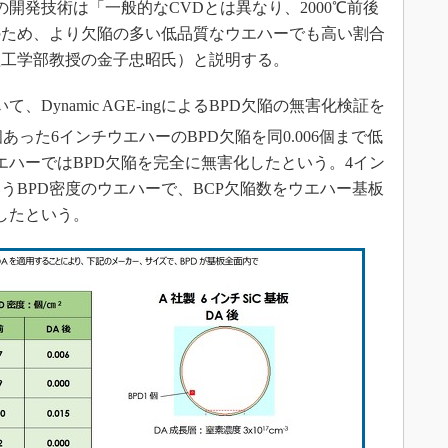
ぶ今回の開発技術は「一般的なCVDとは異なり、2000℃前後
のため、より欠陥の多い低品質なウエハーでも高い割合
理工学部教授の金子忠昭氏）と説明する。
Dynamic AGE-ingによるBPD欠陥の無害化検証を
個あった6インチウエハーのBPD欠陥を同0.006個まで低
ウエハーではBPD欠陥を完全に無害化したという。4イン
いうBPD密度のウエハーで、BCP欠陥数をウエハー基板
したという。