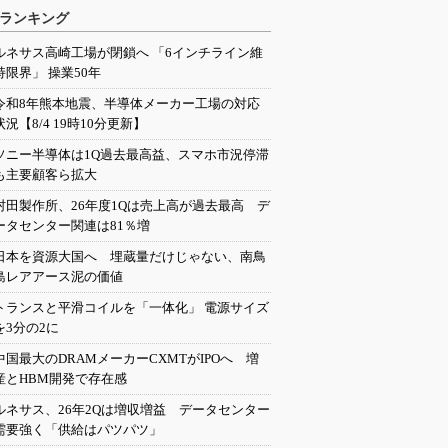
ランキング
ルネサス高崎工場が閉鎖へ 「6インチライン維
持限界」 操業50年
令和8年熊本地震、半導体メーカー工場の対応
状況【8/4 19時10分更新】
ソニー半導体は1Q過去最高益、スマホ市況停滞
も主要顧客ら拡大
村田製作所、26年度1Qは売上高が過去最高 デ
ータセンター関連は81％増
日本を資源大国へ 埋蔵量だけじゃない、南鳥
島レアアース泥の価値
トランスと平滑コイルを「一体化」 電源サイズ
を3分の2に
中国最大のDRAMメーカーCXMTがIPOへ 増
産とHBM開発で存在感
ルネサス、26年2Qは増収増益 データセンター
需要強く「供給はパツパツ」