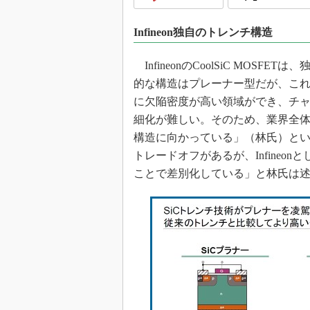
光伝送技
“異端児
Infineon独自のトレンチ構造
改革、執
イノベー
InfineonのCoolSiC MOS
JASA発
的な構造はプレーナー型だが、こ
に欠陥密度が高い領域ができ、チ
IHSア
細化が難しい。そのため、業界全
「英語に
ための新
構造に向かっている」（林氏）と
トレードオフがあるが、Infine
ことで差別化している」と林氏は