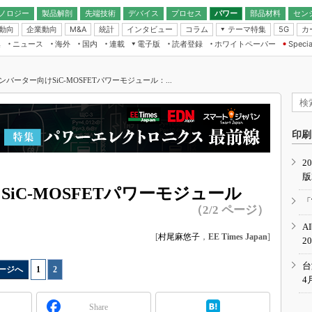
ノロジー
製品解剖
先端技術
デバイス
プロセス
パワー
部品材料
セン
動向
企業動向
統計
インタビュー
コラム
テーマ特集
カ
M&A
5G
ギー
ナログ
無線
集
ニュース
海外
国内
連載
電子版
読者登録
ホワイトペーパー
Specia
フィジカルAI
IoT・エッジコ
モリ
EXPO
Microchip情報
ストレージ通信
EE Times Japan×EDN Japan統合電
エッジAI
子版
I
SEMICON Japan
ンバーター向けSiC-MOSFETパワーモジュール：...
デバイス通信
パワーエレクトロニクス
電子ブックレット
イコン
CEATEC
のナノフォーカス
半導体後工程
GA
EdgeTech＋
業界スコープ
読者調査（EE Times Research）
印刷
TECHNO-FRONT
のエレ・組み込みプレイバ
カーボンニュートラル
2
人とくるま展
版
IoT
直前エンジニアの社会人大
iC-MOSFETパワーモジュール
電源設計（EDN Japan）
「
（2/2 ページ）
数字」で回してみよう
エレクトロニクス入門（EDN
A
Japan）
ード ～Behind the
[
村尾麻悠子
，
EE Times Japan
]
2
rd
年で起こったこと、次の10年
台
ージへ
1
|
2
こと
4
で探るアジアの新トレンド
Share