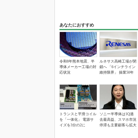
あなたにおすすめ
令和8年熊本地震、半
ルネサス高崎工場が閉
導体メーカー工場の対
鎖へ 「6インチライン
応状況
維持限界」 操業50年
トランスと平滑コイル
ソニー半導体は1Q過
を「一体化」 電源サ
去最高益、スマホ市況
イズを3分の2に
停滞も主要顧客ら拡大