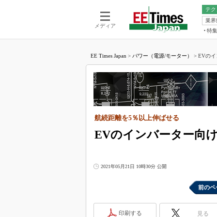
テク
業界
電池／エネル
ア
メディア
特
メ
福田昭の
LS
EE Times Japan
>
パワー（電源/モーター）
>
EVのイ
福田昭の
マ
湯之上隆
FP
大山聡の
大原雄介
ック
航続距離を5％以上伸ばせる
リタイア
学漂流記
EVのインバーター向けS
世界を「
踊るバズワ
2021年05月21日 10時30分 公開
Buzzwo
この10
前のペ
で起こる
製品分解
印刷する
見る