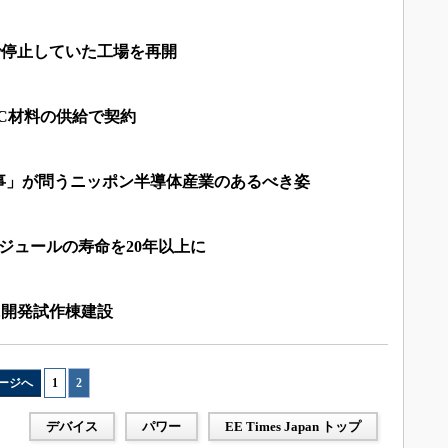
寒波で停止していた工場を再開
、SiC材料の供給で契約
事」が問うニッポン半導体産業のあるべき姿
モジュールの寿命を20年以上に
に開発試作棟建設
ージへ
1
|
2
デバイス
パワー
EE Times Japan トップ