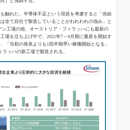
戸氏）と強調する。
も触れた。半導体不足という現状を考慮すると「供給
品は全て自社で製造していることがわれわれの強み」と
ドレスデン工場の他、オーストリア・フィラッハにも最新の
体工場を立ち上げ中で、2021年7～9月期に量産を開始す
、「当初の発表よりも1四半期早い稼働開始となる」
フィラッハの新工場で製造される。