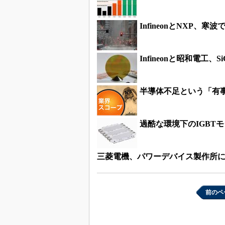
InfineonとNXP、
Infineonと昭和電工
半導体不足という「有
過酷な環境下のIGBT
三菱電機、パワーデバイス製作所
前のペ