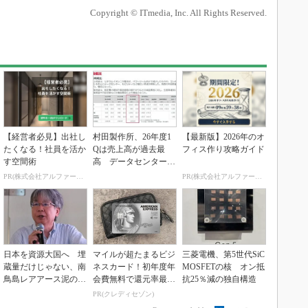
Copyright © ITmedia, Inc. All Rights Reserved.
【経営者必見】出社し
村田製作所、26年度1
【最新版】2026年のオ
たくなる！社員を活か
Qは売上高が過去最
フィス作り攻略ガイド
す空間術
高 データセンター関
連は81％増
PR(株式会社アルファーテクノ)
PR(株式会社アルファーテクノ)
日本を資源大国へ 埋
マイルが超たまるビジ
三菱電機、第5世代SiC
蔵量だけじゃない、南
ネスカード！初年度年
MOSFETの核 オン抵
鳥島レアアース泥の価
会費無料で還元率最大
抗25％減の独自構造
値
1.125%
PR(クレディセゾン)