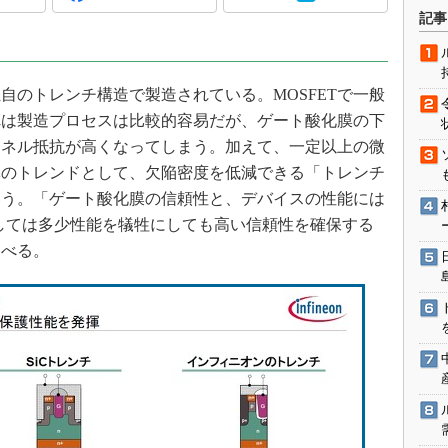
術を知る
記事
エンジニア”が仕掛けた社内
念の180日
ションは日本を救うのか
FETは、独自のトレンチ構造で製造されている。MOSFETで一般
IoT通信
れは製造プロセスは比較的容易だが、ゲート酸化膜の下
ャネル抵抗が高くなってしまう。加えて、一定以上の微
ナリスト「未来展望」
体のトレンドとして、欠陥密度を低減できる「トレンチ
愛されないエンジニア」の
行動論
いう。「ゲート酸化膜の信頼性と、デバイスの性能には
onとしては多少性能を犠牲にしても高い信頼性を確保する
述べる。