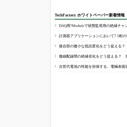
TechFactory ホワイトペーパー新着情報
DAQ用?Moduleで状態監視用の絶縁
計測器アプリケーションにおいて7.5桁
接合部の微小な抵抗変化をどう捉える？
微細配線間の絶縁劣化をどう捉える？ 
次世代電池の性能を担保する、電極表面