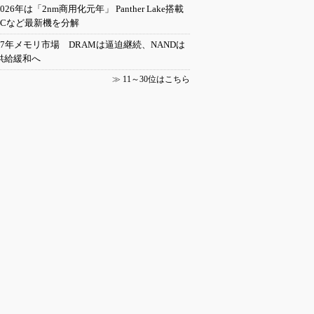
2026年は「2nm商用化元年」 Panther Lake搭載
PCなど最新機を分解
27年メモリ市場 DRAMは逼迫継続、NANDは
供給緩和へ
≫
11～30位はこちら