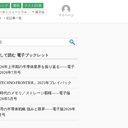
シング
通信
テスト/計測
ーボンニュートラル
展示会
マイページ
全記事一覧
l
ンピューティング
して読む 電子ブックレット
IER
026年上半期の半導体業界を振り返る――電子
2026年7月号
TECHNO-FRONTIER」2025年プレイバック
I時代のメモリ／ストレージ覇権――電子版
026年5月号
湾の半導体戦略 強みと限界――電子版2026年
月号