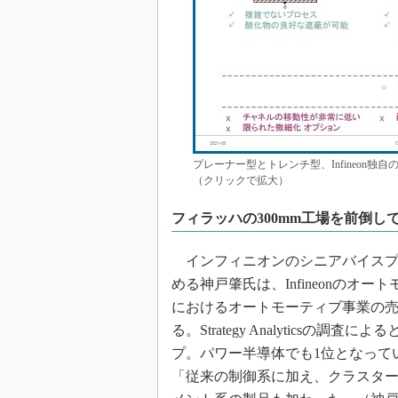
プレーナー型とトレンチ型、Infineon独
（クリックで拡大）
フィラッハの300mm工場を前倒し
インフィニオンのシニアバイスプ
める神戸肇氏は、Infineonのオ
におけるオートモーティブ事業の売上
る。Strategy Analyticsの
プ。パワー半導体でも1位となっている。さ
「従来の制御系に加え、クラスタ