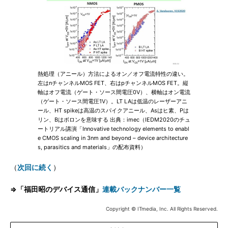
熱処理（アニール）方法によるオン／オフ電流特性の違い。
左はnチャンネルMOS FET、右はpチャンネルMOS FET。縦
軸はオフ電流（ゲート・ソース間電圧0V）、横軸はオン電流
（ゲート・ソース間電圧1V）。LT LAは低温のレーザーアニ
ール、HT spikeは高温のスパイクアニール、Asはヒ素、Pは
リン、Bはボロンを意味する 出典：imec（IEDM2020のチュ
ートリアル講演「Innovative technology elements to enabl
e CMOS scaling in 3nm and beyond – device architecture
s, parasitics and materials」の配布資料）
（
次回に続く
）
⇒「福田昭のデバイス通信」
連載バックナンバー一覧
Copyright © ITmedia, Inc. All Rights Reserved.