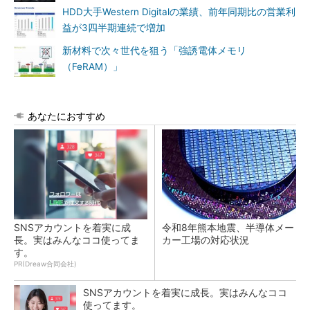
HDD大手Western Digitalの業績、前年同期比の営業利
益が3四半期連続で増加
新材料で次々世代を狙う「強誘電体メモリ
（FeRAM）」
あなたにおすすめ
SNSアカウントを着実に成
令和8年熊本地震、半導体メー
長。実はみんなココ使ってま
カー工場の対応状況
す。
PR(Dreaw合同会社)
SNSアカウントを着実に成長。実はみんなココ
使ってます。