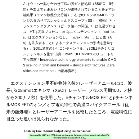
左はウエハー貼り合わせ工程の脱ガス熱処理（650℃、1時
間）を加えても歪みシリコンが維持されていることを示す分
析結果（ラマン散乱分光分析）。右はnチャンネルMOSトラ
ンジスタのサブスレッショルドスロープ（SS）（横軸）とト
ランスコンダクタンス（ピーク値）の関係。LTは低温プロセ
ス、HTは高温プロセス、extはエクステンション（「ext-les
s」はエクステンションなし、「w/ext（As）」はヒ素（A
s）を注入することによるエクステンションの形成を意味す
る）、SOIは通常のシリコンチャンネル、sSOIは歪みシリコ
ンチャンネルを指す 出典：imec（IEDM2020のチュートリ
アル講演「Innovative technology elements to enable CMO
S scaling in 3nm and beyond – device architectures, para
sitics and materials」の配布資料）
エクステンション用不純物注入後のレーザーアニールには、波
長が308nmのエキシマ（XeCl）レーザー（パルス周期100ナノ秒
から200ナノ秒）を使用した。nチャンネルMOS FETとpチャンネ
ルMOS FETのオン／オフ電流特性で高温スパイクアニール（従
来の熱処理）とレーザーアニールを比較したところ、電流特性に
目立った違いは見られなかった。