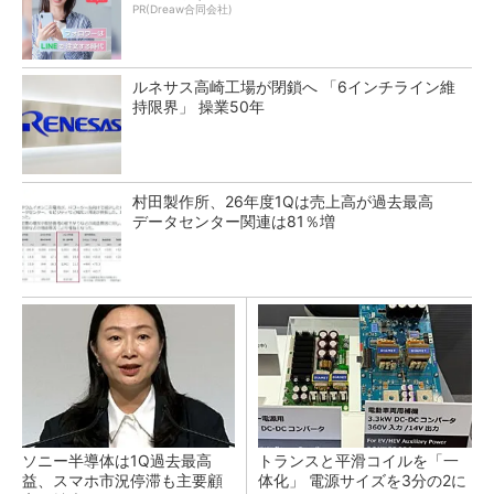
PR(Dreaw合同会社)
ルネサス高崎工場が閉鎖へ 「6インチライン維
持限界」 操業50年
村田製作所、26年度1Qは売上高が過去最高
データセンター関連は81％増
ソニー半導体は1Q過去最高
トランスと平滑コイルを「一
益、スマホ市況停滞も主要顧
体化」 電源サイズを3分の2に