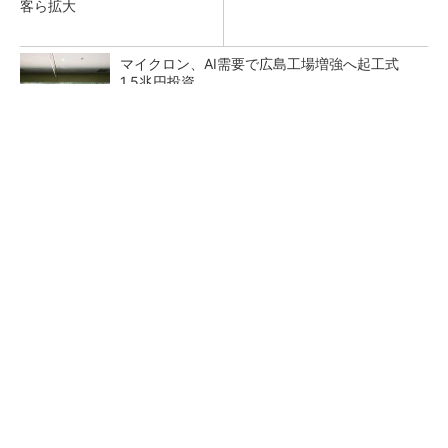
客ら拡大
マイクロン、AI需要で広島工場増強へ起工式
1.5兆円投資
He・ナフサ・レジスト逼迫の続報――半導体工
場停止が回避できている理由
中国最大のDRAMメーカーCXMTがIPOへ 増
産とHBM開発で存在感