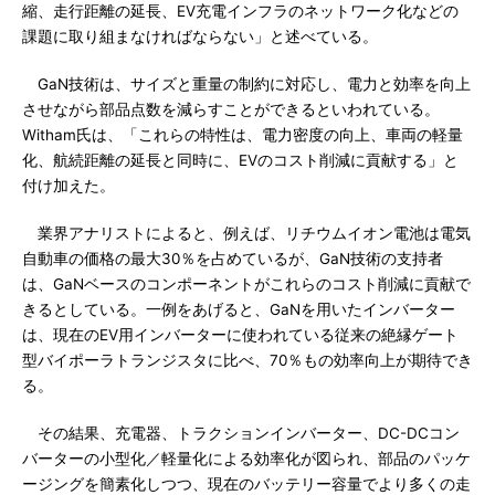
縮、走行距離の延長、EV充電インフラのネットワーク化などの
課題に取り組まなければならない」と述べている。
GaN技術は、サイズと重量の制約に対応し、電力と効率を向上
させながら部品点数を減らすことができるといわれている。
Witham氏は、「これらの特性は、電力密度の向上、車両の軽量
化、航続距離の延長と同時に、EVのコスト削減に貢献する」と
付け加えた。
業界アナリストによると、例えば、リチウムイオン電池は電気
自動車の価格の最大30％を占めているが、GaN技術の支持者
は、GaNベースのコンポーネントがこれらのコスト削減に貢献で
きるとしている。一例をあげると、GaNを用いたインバーター
は、現在のEV用インバーターに使われている従来の絶縁ゲート
型バイポーラトランジスタに比べ、70％もの効率向上が期待でき
る。
その結果、充電器、トラクションインバーター、DC-DCコン
バーターの小型化／軽量化による効率化が図られ、部品のパッケ
ージングを簡素化しつつ、現在のバッテリー容量でより多くの走