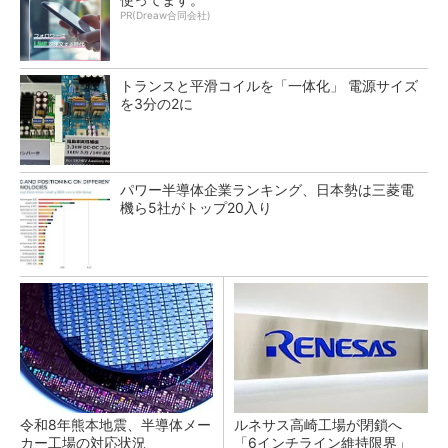
PR(Dreaw合同会社)
トランスと平滑コイルを「一体化」 電源サイズ
を3分の2に
パワー半導体企業ランキング、日本勢は三菱電
機ら5社がトップ20入り
令和8年熊本地震、半導体メー
ルネサス高崎工場が閉鎖へ
カー工場の対応状況
「6インチライン維持限界」