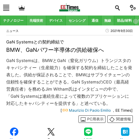
テクノロジー
先端技術
デバイス
センシング
通信
無線
部品/材料
ニュース
2021年9月30日
GaN Systemsとの契約締結で
BMW、GaNパワー半導体の供給確保へ
GaN Systemsは、BMWとGaN（窒化ガリウム）トランジスタの
キャパシティー（生産能力）を確保する契約を締結したことを発
表した。供給が保証されることで、BMWはサプライチェーンの
信頼性を確保することができる。GaN SystemsのCEO（最高経
営責任者）を務めるJim Witham氏はインタビューの中で、
「GaN Systemsは連続生産によって複数のアプリケーションに
対応したキャパシティーを提供する」と述べている。
[
Maurizio Di Paolo Emilio
，EE Times]
PC用表示
関連情報