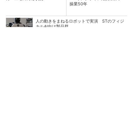
操業50年
人の動きをまねるロボットで実演 STのフィジ
カルAI向け製品群
Wi-Fiの2.4GHz帯電波で発電、東北大学らが開
発
次世代EV向け800-48V降圧ユニットを小サイ
ズで Vicor展示