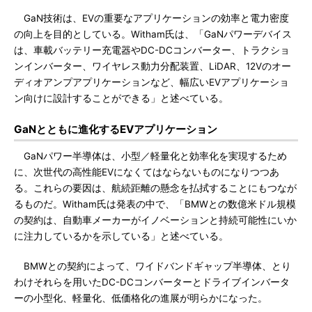
GaN技術は、EVの重要なアプリケーションの効率と電力密度
の向上を目的としている。Witham氏は、「GaNパワーデバイス
は、車載バッテリー充電器やDC-DCコンバーター、トラクショ
ンインバーター、ワイヤレス動力分配装置、LiDAR、12Vのオー
ディオアンプアプリケーションなど、幅広いEVアプリケーショ
ン向けに設計することができる」と述べている。
GaNとともに進化するEVアプリケーション
GaNパワー半導体は、小型／軽量化と効率化を実現するため
に、次世代の高性能EVになくてはならないものになりつつあ
る。これらの要因は、航続距離の懸念を払拭することにもつなが
るものだ。Witham氏は発表の中で、「BMWとの数億米ドル規模
の契約は、自動車メーカーがイノベーションと持続可能性にいか
に注力しているかを示している」と述べている。
BMWとの契約によって、ワイドバンドギャップ半導体、とり
わけそれらを用いたDC-DCコンバーターとドライブインバータ
ーの小型化、軽量化、低価格化の進展が明らかになった。