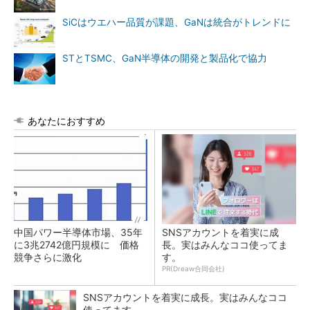
SiCはウエハー品質が課題、GaNは統合がトレンドに
STとTSMC、GaN半導体の開発と製品化で協力
あなたにおすすめ
中国パワー半導体市場、35年
SNSアカウントを着実に成
に3兆2742億円規模に 価格
長。実はみんなココ使ってま
競争さらに激化
す。
PR(Dreaw合同会社)
SNSアカウントを着実に成長。実はみんなココ
使ってます。