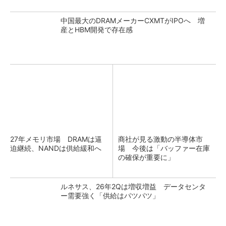
中国最大のDRAMメーカーCXMTがIPOへ 増
産とHBM開発で存在感
27年メモリ市場 DRAMは逼
商社が見る激動の半導体市
迫継続、NANDは供給緩和へ
場 今後は「バッファー在庫
の確保が重要に」
ルネサス、26年2Qは増収増益 データセンタ
ー需要強く「供給はパツパツ」