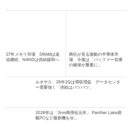
27年メモリ市場 DRAMは逼
商社が見る激動の半導体市
迫継続、NANDは供給緩和へ
場 今後は「バッファー在庫
の確保が重要に」
ルネサス、26年2Qは増収増益 データセンタ
ー需要強く「供給はパツパツ」
2026年は「2nm商用化元年」 Panther Lake搭
載PCなど最新機を分...