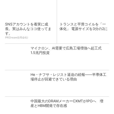
SNSアカウントを着実に成
トランスと平滑コイルを「一
長。実はみんなココ使ってま
体化」 電源サイズを3分の2に
す。
PR(Dreaw合同会社)
マイクロン、AI需要で広島工場増強へ起工式
1.5兆円投資
He・ナフサ・レジスト逼迫の続報――半導体工
場停止が回避できている理由
中国最大のDRAMメーカーCXMTがIPOへ 増
産とHBM開発で存在感