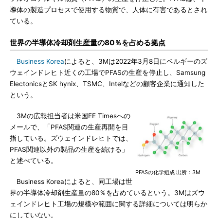
導体の製造プロセスで使用する物質で、人体に有害であるとされ
ている。
世界の半導体冷却剤生産量の80％を占める拠点
Business Korea
によると、3Mは2022年3月8日にベルギーのズ
ウェインドレヒト近くの工場でPFASの生産を停止し、Samsung
ElectonicsとSK hynix、TSMC、Intelなどの顧客企業に通知した
という。
3Mの広報担当者は米国EE Timesへの
メールで、「PFAS関連の生産再開を目
指している。ズウェインドレヒトでは、
PFAS関連以外の製品の生産を続ける」
と述べている。
PFASの化学組成 出所：3M
Business Koreaによると、同工場は世
界の半導体冷却剤生産量の80％を占めているという。3Mはズウ
ェインドレヒト工場の規模や範囲に関する詳細については明らか
にしていない。