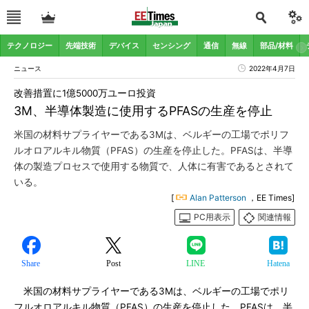
テクノロジー
先端技術
デバイス
センシング
通信
無線
部品/材料
ニュース
2022年4月7日
改善措置に1億5000万ユーロ投資
3M、半導体製造に使用するPFASの生産を停止
米国の材料サプライヤーである3Mは、ベルギーの工場でポリフ
ルオロアルキル物質（PFAS）の生産を停止した。PFASは、半導
体の製造プロセスで使用する物質で、人体に有害であるとされて
いる。
[
Alan Patterson
，EE Times]
PC用表示
関連情報
Share
Post
LINE
Hatena
米国の材料サプライヤーである3Mは、ベルギーの工場でポリ
フルオロアルキル物質（PFAS）の生産を停止した。PFASは、半