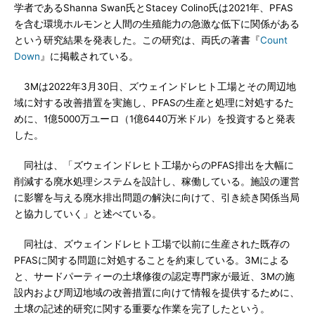
学者であるShanna Swan氏とStacey Colino氏は2021年、PFAS
を含む環境ホルモンと人間の生殖能力の急激な低下に関係がある
という研究結果を発表した。この研究は、両氏の著書『
Count
Down
』に掲載されている。
3Mは2022年3月30日、ズウェインドレヒト工場とその周辺地
域に対する改善措置を実施し、PFASの生産と処理に対処するた
めに、1億5000万ユーロ（1億6440万米ドル）を投資すると発表
した。
同社は、「ズウェインドレヒト工場からのPFAS排出を大幅に
削減する廃水処理システムを設計し、稼働している。施設の運営
に影響を与える廃水排出問題の解決に向けて、引き続き関係当局
と協力していく」と述べている。
同社は、ズウェインドレヒト工場で以前に生産された既存の
PFASに関する問題に対処することを約束している。3Mによる
と、サードパーティーの土壌修復の認定専門家が最近、3Mの施
設内および周辺地域の改善措置に向けて情報を提供するために、
土壌の記述的研究に関する重要な作業を完了したという。