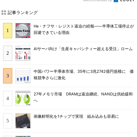
Recommended by
記事ランキング
He・ナフサ・レジスト逼迫の続報――半導体工場停止が
回避できている理由
AIサーバ向け「生産キャパシティー超える受注」ローム
中国パワー半導体市場、35年に3兆2742億円規模に 価
格競争さらに激化
27年メモリ市場 DRAMは逼迫継続、NANDは供給緩和
へ
画像鮮明化を1チップで実現 組み込みも容易に