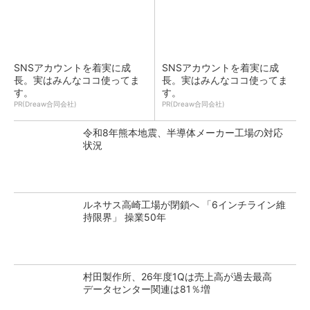
SNSアカウントを着実に成
SNSアカウントを着実に成
長。実はみんなココ使ってま
長。実はみんなココ使ってま
す。
す。
PR(Dreaw合同会社)
PR(Dreaw合同会社)
令和8年熊本地震、半導体メーカー工場の対応
状況
ルネサス高崎工場が閉鎖へ 「6インチライン維
持限界」 操業50年
村田製作所、26年度1Qは売上高が過去最高
データセンター関連は81％増