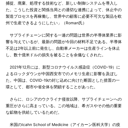
捕捉、廃棄、処理する技術など、新しい制御システムを導入し
た。こうした投資と関係当局との適切な連携によって、休止中の
製造プロセスを再稼働し、世界中の顧客に必要不可欠な製品を欧
州で生産できるようにしたい」（Roman氏）
サプライチェーンに関する一連の問題は世界の半導体業界に影
響を与えているが、最新の問題が今回の材料不足である。半導体
不足は2年以上前に発生し、自動車メーカーは生産ラインを休止
し、数十億米ドルの損失を被ることを余儀なくされた。
2021年12月には、新型コロナウイルス感染症（COVID-19）に
よるロックダウンが中国西安市でのメモリ生産に影響を及ぼし
た。中国は、COVID-19の封じ込めに向けた断固とした措置の一
環として、都市や省全体を閉鎖することがあった。
さらに、ロシアのウクライナ侵攻以降、サプライチェーンへの
重圧がさらに高まっている。この地域は、希ガスやその他の重要
な鉱物を供給しているためだ。
米国のIcahn School of Medicine（アイカーン医科大学）の疫