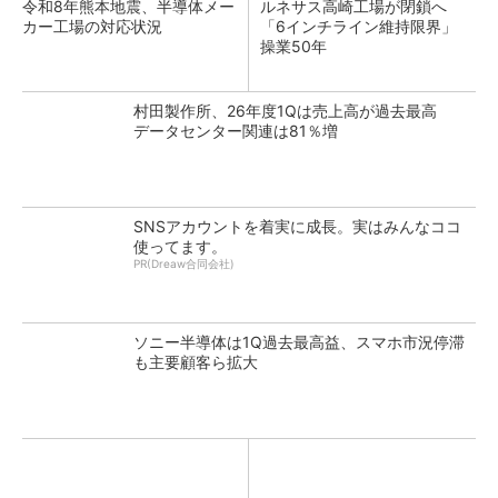
令和8年熊本地震、半導体メー
ルネサス高崎工場が閉鎖へ
カー工場の対応状況
「6インチライン維持限界」
操業50年
村田製作所、26年度1Qは売上高が過去最高
データセンター関連は81％増
SNSアカウントを着実に成長。実はみんなココ
使ってます。
PR(Dreaw合同会社)
ソニー半導体は1Q過去最高益、スマホ市況停滞
も主要顧客ら拡大