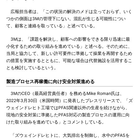
広報担当者は、「この状況の解決のメドは立っておらず、いく
つかの側面は3Mの管理下にない。混乱が生じる可能性につい
て、顧客と連絡を取っている」と述べている。
3Mは、「課題を解決し、顧客への影響をできる限り迅速に最
小化するための取り組みを進めている」と述べる。そのために、
当局と協力して、新しい許可要件に準拠して操業を再開するため
の措置を実施するとともに、可能な場合は代替施設を活用するこ
とも検討しているという。
製造プロセス再稼働に向け安全対策進める
3MのCEO（最高経営責任者）を務めるMike Roman氏は、
2022年3月30日（米国時間）に発表したプレスリリースで、「ズ
ウェインドレヒト工場ではPFAS関連以外の生産を続けながら、
現地の安全対策に準拠したPFAS対応の製造プロセスの運用に向
けた取り組みを進めている」とコメントしている。
「ズウェインドレヒトに、大気排出を制御し、水中のPFASを