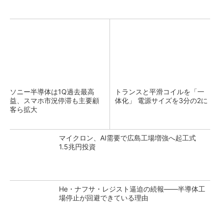
ソニー半導体は1Q過去最高
トランスと平滑コイルを「一
益、スマホ市況停滞も主要顧
体化」 電源サイズを3分の2に
客ら拡大
マイクロン、AI需要で広島工場増強へ起工式
1.5兆円投資
He・ナフサ・レジスト逼迫の続報――半導体工
場停止が回避できている理由