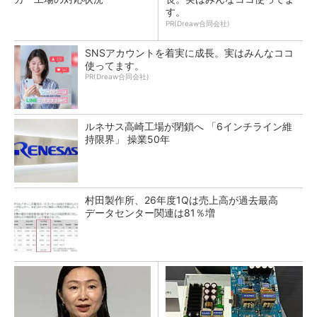
す。
PR(Dreaw合同会社)
SNSアカウントを着実に成長。実はみんなココ
使ってます。
PR(Dreaw合同会社)
ルネサス高崎工場が閉鎖へ 「6インチライン維
持限界」 操業50年
村田製作所、26年度1Qは売上高が過去最高
データセンター関連は81％増