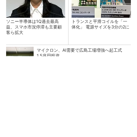
ソニー半導体は1Q過去最高
トランスと平滑コイルを「一
益、スマホ市況停滞も主要顧
体化」 電源サイズを3分の2に
客ら拡大
マイクロン、AI需要で広島工場増強へ起工式
1.5兆円投資
He・ナフサ・レジスト逼迫の続報――半導体工
場停止が回避できている理由
中国最大のDRAMメーカーCXMTがIPOへ 増
産とHBM開発で存在感