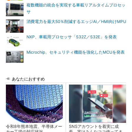
複数機能の統合を実現する車載リアルタイムプロセッ
サ
消費電力を最大50％削減するエッジAI／HMI向けMPU
NXP、車載用プロセッサ「S32Z／S32E」を発表
Microchip、セキュリティ機能を強化したMCUを発表
あなたにおすすめ
令和8年熊本地震、半導体メー
SNSアカウントを着実に成
カー工場の対応状況
長。実はみんなココ使ってま