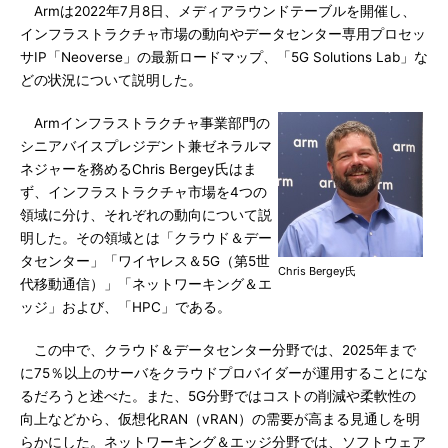
Armは2022年7月8日、メディアラウンドテーブルを開催し、
インフラストラクチャ市場の動向やデータセンター専用プロセッ
サIP「Neoverse」の最新ロードマップ、「5G Solutions Lab」な
どの状況について説明した。
Armインフラストラクチャ事業部門の
シニアバイスプレジデント兼ゼネラルマ
ネジャーを務めるChris Bergey氏はま
ず、インフラストラクチャ市場を4つの
領域に分け、それぞれの動向について説
明した。その領域とは「クラウド＆デー
タセンター」「ワイヤレス＆5G（第5世
Chris Bergey氏
代移動通信）」「ネットワーキング＆エ
ッジ」および、「HPC」である。
この中で、クラウド＆データセンター分野では、2025年まで
に75％以上のサーバをクラウドプロバイダーが運用することにな
るだろうと述べた。また、5G分野ではコストの削減や柔軟性の
向上などから、仮想化RAN（vRAN）の需要が高まる見通しを明
らかにした。ネットワーキング＆エッジ分野では、ソフトウェア