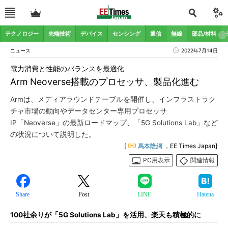
テクノロジー
先端技術
デバイス
センシング
通信
無線
部品/材料
ニュース
2022年7月14日
電力消費と性能のバランスを最適化
Arm Neoverse搭載のプロセッサ、製品化進む
Armは、メディアラウンドテーブルを開催し、インフラストラク
チャ市場の動向やデータセンター専用プロセッサ
IP「Neoverse」の最新ロードマップ、「5G Solutions Lab」など
の状況について説明した。
[
馬本隆綱
，EE Times Japan]
PC用表示
関連情報
Share
Post
LINE
Hatena
100社余りが「5G Solutions Lab」を活用、楽天も積極的に