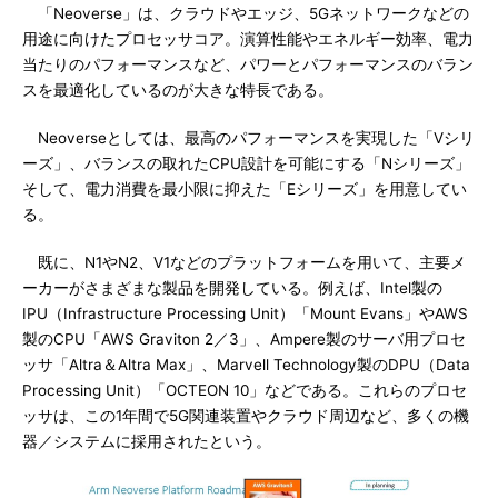
「Neoverse」は、クラウドやエッジ、5Gネットワークなどの
用途に向けたプロセッサコア。演算性能やエネルギー効率、電力
当たりのパフォーマンスなど、パワーとパフォーマンスのバラン
スを最適化しているのが大きな特長である。
Neoverseとしては、最高のパフォーマンスを実現した「Vシリ
ーズ」、バランスの取れたCPU設計を可能にする「Nシリーズ」
そして、電力消費を最小限に抑えた「Eシリーズ」を用意してい
る。
既に、N1やN2、V1などのプラットフォームを用いて、主要メ
ーカーがさまざまな製品を開発している。例えば、Intel製の
IPU（Infrastructure Processing Unit）「Mount Evans」やAWS
製のCPU「AWS Graviton 2／3」、Ampere製のサーバ用プロセ
ッサ「Altra＆Altra Max」、Marvell Technology製のDPU（Data
Processing Unit）「OCTEON 10」などである。これらのプロセ
ッサは、この1年間で5G関連装置やクラウド周辺など、多くの機
器／システムに採用されたという。