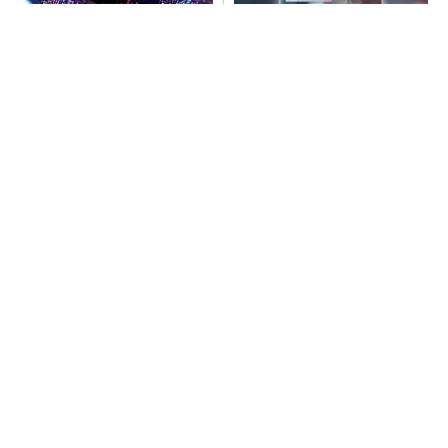
令和8年熊本地震、半導体メー
SNSアカウントを着実に成
カー工場の対応状況
長。実はみんなココ使ってま
す。
PR(Dreaw合同会社)
SNSアカウントを着実に成長。実はみんなココ
使ってます。
PR(Dreaw合同会社)
ルネサス高崎工場が閉鎖へ 「6インチライン維
持限界」 操業50年
村田製作所、26年度1Qは売上高が過去最高
データセンター関連は81％増