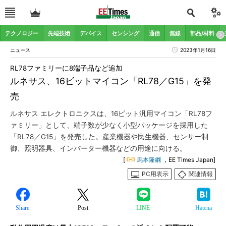
テクノロジー
先端技術
デバイス
センシング
通信
無線
部品/材料
ニュース
2023年1月16日
RL78ファミリーに8端子品など追加
ルネサス、16ビットマイコン「RL78／G15」を発
売
ルネサス エレクトロニクスは、16ビット汎用マイコン「RL78フ
ァミリー」として、端子数が少なく小型パッケージを採用した
「RL78／G15」を発売した。産業機器や民生機器、センサー制
御、照明器具、インバーター機器などの用途に向ける。
[
馬本隆綱
，EE Times Japan]
PC用表示
関連情報
Share
Post
LINE
Hatena