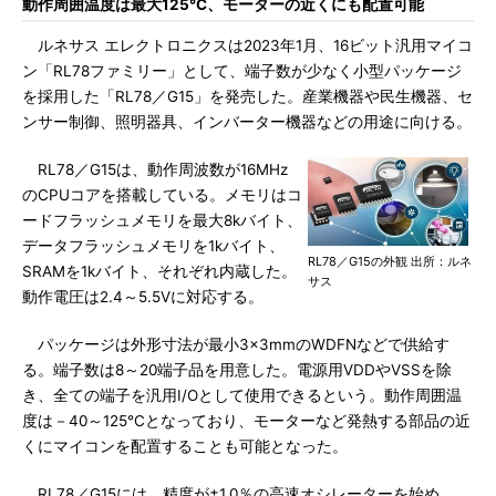
動作周囲温度は最大125℃、モーターの近くにも配置可能
ルネサス エレクトロニクスは2023年1月、16ビット汎用マイコ
ン「RL78ファミリー」として、端子数が少なく小型パッケージ
を採用した「RL78／G15」を発売した。産業機器や民生機器、セ
ンサー制御、照明器具、インバーター機器などの用途に向ける。
RL78／G15は、動作周波数が16MHz
のCPUコアを搭載している。メモリはコ
ードフラッシュメモリを最大8kバイト、
データフラッシュメモリを1kバイト、
RL78／G15の外観 出所：ルネ
SRAMを1kバイト、それぞれ内蔵した。
サス
動作電圧は2.4～5.5Vに対応する。
パッケージは外形寸法が最小3×3mmのWDFNなどで供給す
る。端子数は8～20端子品を用意した。電源用VDDやVSSを除
き、全ての端子を汎用I/Oとして使用できるという。動作周囲温
度は－40～125℃となっており、モーターなど発熱する部品の近
くにマイコンを配置することも可能となった。
RL78／G15には、精度が±1.0％の高速オシレーターを始め、