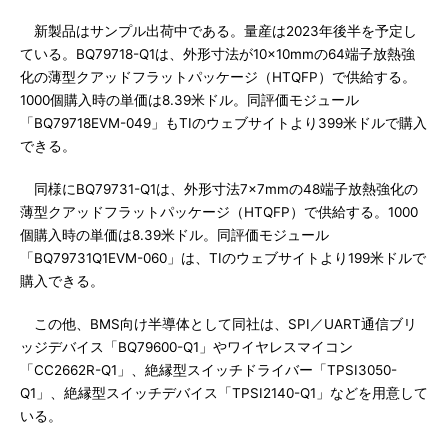
新製品はサンプル出荷中である。量産は2023年後半を予定し
ている。BQ79718-Q1は、外形寸法が10×10mmの64端子放熱強
化の薄型クアッドフラットパッケージ（HTQFP）で供給する。
1000個購入時の単価は8.39米ドル。同評価モジュール
「BQ79718EVM-049」もTIのウェブサイトより399米ドルで購入
できる。
同様にBQ79731-Q1は、外形寸法7×7mmの48端子放熱強化の
薄型クアッドフラットパッケージ（HTQFP）で供給する。1000
個購入時の単価は8.39米ドル。同評価モジュール
「BQ79731Q1EVM-060」は、TIのウェブサイトより199米ドルで
購入できる。
この他、BMS向け半導体として同社は、SPI／UART通信ブリ
ッジデバイス「BQ79600-Q1」やワイヤレスマイコン
「CC2662R-Q1」、絶縁型スイッチドライバー「TPSI3050-
Q1」、絶縁型スイッチデバイス「TPSI2140-Q1」などを用意して
いる。