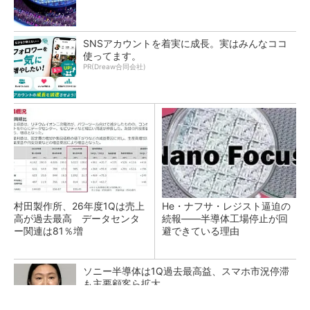
SNSアカウントを着実に成長。実はみんなココ
使ってます。
PR(Dreaw合同会社)
村田製作所、26年度1Qは売上
He・ナフサ・レジスト逼迫の
高が過去最高 データセンタ
続報――半導体工場停止が回
ー関連は81％増
避できている理由
ソニー半導体は1Q過去最高益、スマホ市況停滞
も主要顧客ら拡大