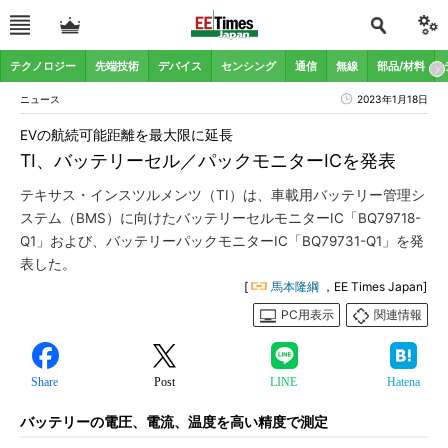
テクノロジー
先端技術
デバイス
センシング
通信
無線
部品/材料
ニュース
2023年1月18日
EVの航続可能距離を最大限に延長
TI、バッテリーセル／パックモニターICを発表
テキサス・インスツルメンツ（TI）は、車載用バッテリー管理シ
ステム（BMS）に向けたバッテリーセルモニターIC「BQ79718-
Q1」および、バッテリーパックモニターIC「BQ79731-Q1」を発
表した。
[
馬本隆綱
，EE Times Japan]
PC用表示
関連情報
Share
Post
LINE
Hatena
バッテリーの電圧、電流、温度を高い精度で測定