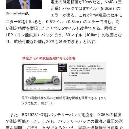
電圧の測定精度が10mVだと、NMC（三
元系）パックでは6マイル（9.6km）の
Samuel Wong氏
エラーが出る。これが1mV精度のセルモ
ニターICを用いると、0.5マイル（0.8km）のエラーで済む。高
い測定精度を実現したことで5.5マイルも改善できる。同様に
LFP（リン酸鉄系）パックでは、63マイル（101km）の改善とな
り、航続可能な距離は20％も延長できる」と話す。
電圧の測定精度が高いと航続可能な距離も延長できる［クリ
ックで拡大］ 出所：TI
また、BQ79731-Q1はバッテリーパック電流を、0.05％の精度
で測定可能とした。しかも、バッテリーパックの電流と電圧の測
定を同期して行うことができるという。同期の遅延時間は通常で