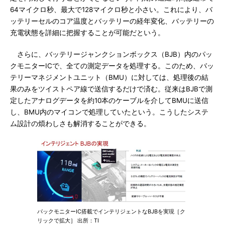
64マイクロ秒、最大で128マイクロ秒と小さい。これにより、バ
ッテリーセルのコア温度とバッテリーの経年変化、バッテリーの
充電状態を詳細に把握することが可能だという。
さらに、バッテリージャンクションボックス（BJB）内のパッ
クモニターICで、全ての測定データを処理する。このため、バッ
テリーマネジメントユニット（BMU）に対しては、処理後の結
果のみをツイストペア線で送信するだけで済む。従来はBJBで測
定したアナログデータを約10本のケーブルを介してBMUに送信
し、BMU内のマイコンで処理していたという。こうしたシステ
ム設計の煩わしさも解消することができる。
パックモニターIC搭載でインテリジェントなBJBを実現［ク
リックで拡大］ 出所：TI