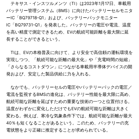
テキサス・インスツルメンツ（TI）は2023年1月17日、車載用
バッテリー管理システム（BMS）に向けたバッテリーセルモニタ
ーIC「BQ79718-Q1」および、バッテリーパックモニター
IC「BQ79731-Q1」を発表した。バッテリーの電圧や電流、温度
を高い精度で測定できるため、EVの航続可能距離を最大限に延
長することができるという。
TIは、EVの本格普及に向けて、より安全で高信頼の運転環境を
実現しつつ、「航続可能な距離の最大化」や「充電時間の短縮」
「さらなるコストダウン」につながる車載用半導体デバイスの開
発および、安定した製品供給に力を入れる。
なかでも、バッテリーセルの電圧やバッテリーパックの電圧／
電流を監視するBMSの進化は、バッテリー性能を最大限に高め、
航続可能な距離を延ばすための重要な技術の一つと位置付ける。
温度がわずかに変化しただけでもEVの航続可能な距離は大きく
変わる。例えば、寒冷な気象条件下では、航続可能な距離が最大
40％も短くなることがあるという。このため、バッテリーの充
電状態をより正確に推定することが求められている。