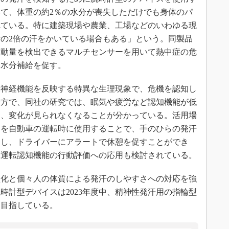
ていて、体重の約2％の水分が喪失しただけでも身体のパ
れている。特に建築現場や農業、工場などのいわゆる現
の2倍の汗をかいている場合もある」という。同製品
活動量を検出できるマルチセンサーを用いて熱中症の危
に水分補給を促す。
神経機能を反映する特異な生理現象で、危機を認知し
一方で、同社の研究では、眠気や疲労など認知機能が低
し、変化が見られなくなることが分かっている。活用場
スを自動車の運転時に使用することで、手のひらの発汗
知し、ドライバーにアラートで休憩を促すことができ
車運転認知機能の行動評価への応用も検討されている。
化と個々人の体質による発汗のしやすさへの対応を強
時計型デバイスは2023年度中、精神性発汗用の指輪型
を目指している。