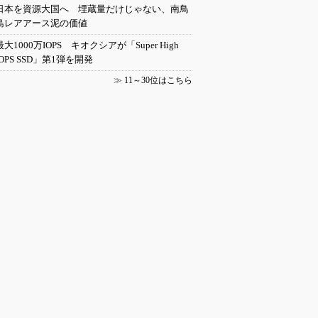
日本を資源大国へ 埋蔵量だけじゃない、南鳥
島レアアース泥の価値
最大1000万IOPS キオクシアが「Super High
IOPS SSD」第1弾を開発
≫
11～30位はこちら