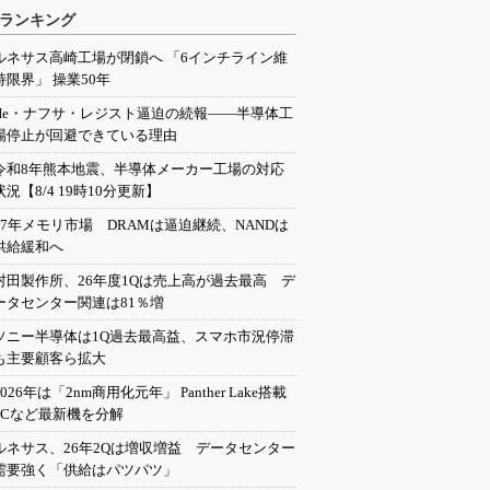
ランキング
ルネサス高崎工場が閉鎖へ 「6インチライン維
持限界」 操業50年
He・ナフサ・レジスト逼迫の続報――半導体工
場停止が回避できている理由
令和8年熊本地震、半導体メーカー工場の対応
状況【8/4 19時10分更新】
27年メモリ市場 DRAMは逼迫継続、NANDは
供給緩和へ
村田製作所、26年度1Qは売上高が過去最高 デ
ータセンター関連は81％増
ソニー半導体は1Q過去最高益、スマホ市況停滞
も主要顧客ら拡大
2026年は「2nm商用化元年」 Panther Lake搭載
PCなど最新機を分解
ルネサス、26年2Qは増収増益 データセンター
需要強く「供給はパツパツ」