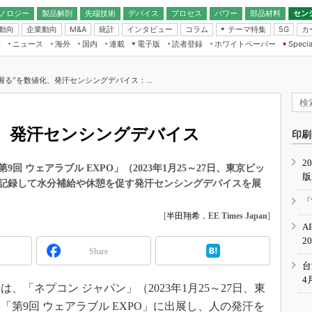
ノロジー
製品解剖
先端技術
デバイス
プロセス
パワー
部品材料
セン
動向
企業動向
統計
インタビュー
コラム
テーマ特集
カ
M&A
5G
ギー
ナログ
無線
集
ニュース
海外
国内
連載
電子版
読者登録
ホワイトペーパー
Specia
フィジカルAI
IoT・エッジコ
モリ
EXPO
Microchip情報
ストレージ通信
EE Times Japan×EDN Japan統合電
エッジAI
子版
I
SEMICON Japan
握る”を数値化、発汗センシングデバイス：...
デバイス通信
パワーエレクトロニクス
電子ブックレット
イコン
CEATEC
のナノフォーカス
半導体後工程
GA
EdgeTech＋
業界スコープ
化、発汗センシングデバイス
読者調査（EE Times Research）
印刷
TECHNO-FRONT
のエレ・組み込みプレイバ
カーボンニュートラル
2
人とくるま展
 ウェアラブル EXPO」（2023年1月25～27日、東京ビッ
版
IoT
直前エンジニアの社会人大
記録して水分補給や休憩を促す発汗センシングデバイスを展
電源設計（EDN Japan）
「
数字」で回してみよう
[
半田翔希
，
EE Times Japan
]
エレクトロニクス入門（EDN
A
Japan）
ード ～Behind the
2
rd
Share
年で起こったこと、次の10年
台
こと
4
「ネプコン ジャパン」（2023年1月25～27日、東
で探るアジアの新トレンド
第9回 ウェアラブル EXPO」に出展し、人の発汗を