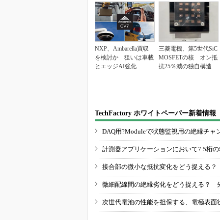
NXP、Ambarella買収
三菱電機、第5世代SiC
を検討か 狙いは車載
MOSFETの核 オン抵
とエッジAI強化
抗25％減の独自構造
TechFactory ホワイトペーパー新着情報
DAQ用?Moduleで状態監視用の絶縁
計測器アプリケーションにおいて7.5桁
接合部の微小な抵抗変化をどう捉える？
微細配線間の絶縁劣化をどう捉える？ 
次世代電池の性能を担保する、電極表面