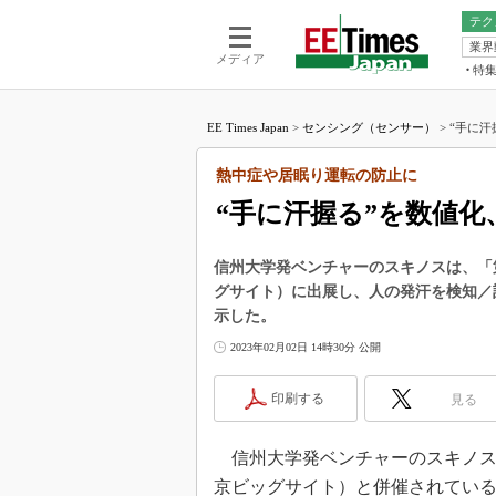
テク
業界
電池／エネル
ア
メディア
特
メ
福田昭の
LS
EE Times Japan
>
センシング（センサー）
>
“手に汗
福田昭の
マ
湯之上隆
熱中症や居眠り運転の防止に
FP
大山聡の
“手に汗握る”を数値
大原雄介
ック
信州大学発ベンチャーのスキノスは、「第9回
リタイア
グサイト）に出展し、人の発汗を検知／
学漂流記
示した。
世界を「
2023年02月02日 14時30分 公開
踊るバズワ
Buzzwo
印刷する
見る
この10
で起こる
信州大学発ベンチャーのスキノスは、
製品分解
京ビッグサイト）と併催されている「