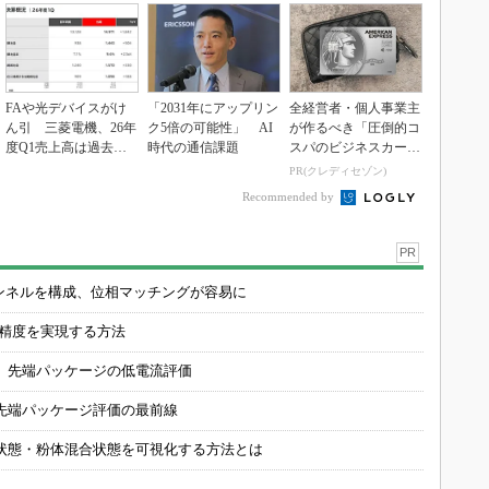
FAや光デバイスがけ
「2031年にアップリン
全経営者・個人事業主
ん引 三菱電機、26年
ク5倍の可能性」 AI
が作るべき「圧倒的コ
度Q1売上高は過去最
時代の通信課題
スパのビジネスカー
高
ド」
PR(クレディセゾン)
Recommended by
PR
チャンネルを構成、位相マッチングが容易に
の精度を実現する方法
 先端パッケージの低電流評価
先端パッケージ評価の最前線
状態・粉体混合状態を可視化する方法とは