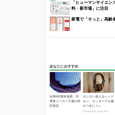
「ヒューマンサイエン
料・新市場」に注目
家電で「そっと」高齢
あなたにおすすめ
令和8年熊本地震、半
ガシガシ使えるヘッド
導体メーカー工場の対
ホン。カッターでも傷
応状況
がつきにくい
PR(Marshall Group AB)