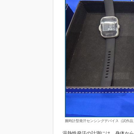
腕時計型発汗センシングデバイス（試作品
温熱性発汗の計測には、身体から