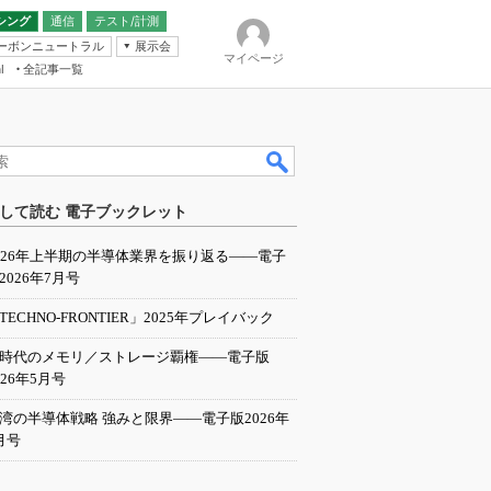
シング
通信
テスト/計測
ーボンニュートラル
展示会
マイページ
全記事一覧
l
ンピューティング
して読む 電子ブックレット
IER
026年上半期の半導体業界を振り返る――電子
2026年7月号
TECHNO-FRONTIER」2025年プレイバック
I時代のメモリ／ストレージ覇権――電子版
026年5月号
湾の半導体戦略 強みと限界――電子版2026年
月号