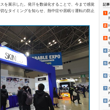
術を知る
イスを展示した。発汗を数値化することで、今まで感覚
記事
エンジニア”が仕掛けた社内
適切なタイミングを知らせ、熱中症や居眠り運転の防止
念の180日
ションは日本を救うのか
IoT通信
ナリスト「未来展望」
愛されないエンジニア」の
行動論