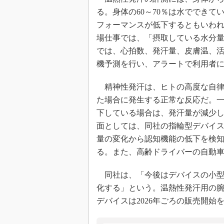
る。身体の60～70％は水ででき
フォーマンスが低下するともいわ
場仕事では、「摂取している水分量
では、心拍数、発汗量、皮膚温、
機予測を行い、アラートで利用者
精神性発汗は、ヒトの高度な自律
た場合に発生する正常な反応だ。
下している場合は、発汗量が減少
面としては、同社の指輪型デバイ
量の変化から認知機能の低下を検
る。また、高齢ドライバーの自動
同社は、「今後はデバイスの小型
化する」という。温熱性発汗用の腕
デバイスは2026年ごろの販売開始