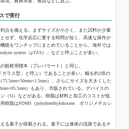
、環境、農林水産、食品などに及ぶ。
スで実行
利点を備える。まずサイズが小さく、また試料が少量
要とせず、化学反応に要する時間が短く、高速な操作が
の機能をワンチップにまとめていることから、海外では
al analysis system（μTAS）」などと呼ぶことが多い。
の観察用標本（プレパラート）と同じ、
（「スライドガラス型」と呼ぶ）であることが多い。幅を約2倍の
5.5mm×50mm×1.5mm）、さらにサイズを大きくした
8mm×85.5mm）もあり、市販されている。デバイスの
ン（Si）などがある。樹脂は材料と加工のコストが低
DMS（polydimethylsiloxane、ポリジメチルシ
える素子が搭載される。素子には液体の流路であるチ