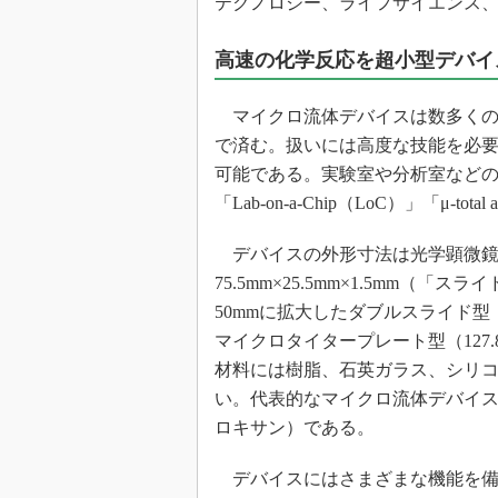
テクノロジー、ライフサイエンス
高速の化学反応を超小型デバイ
マイクロ流体デバイスは数多くの
で済む。扱いには高度な技能を必
可能である。実験室や分析室など
「Lab-on-a-Chip（LoC）」「μ-tot
デバイスの外形寸法は光学顕微鏡
75.5mm×25.5mm×1.5mm
50mmに拡大したダブルスライド型（7
マイクロタイタープレート型（127.
材料には樹脂、石英ガラス、シリコ
い。代表的なマイクロ流体デバイス用樹脂はP
ロキサン）である。
デバイスにはさまざまな機能を備