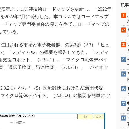
術を知る
記事
が3年ぶりに実装技術ロードマップを更新し、「2022年
エンジニア”が仕掛けた社内
念の180日
を2022年7月に発行した。本コラムではロードマップ
o技術ロードマップ専門委員会の協力を得て、ロードマップの
ションは日本を救うのか
している。
IoT通信
ナリスト「未来展望」
注目される市場と電子機器群」の第3節（2.3）「ヒュ
愛されないエンジニア」の
3.2）「メディカル」の概要を報告してきた。「メディ
行動論
支援ロボット」（2.3.2.1）、「マイクロ流体デバイ
R検査、遺伝子検査、迅速検査」（2.3.2.3）、「バイオセ
.3.2.1）から「（5）医療診断におけるAI活用状況」
イクロ流体デバイス」（2.3.2.2）の概要を簡単にご