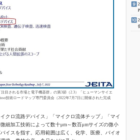
「注目される市場と電子機器群」の第3節（2.3）「ヒューマンサイエ
Jisso技術ロードマップ専門委員会（2022年7月7日に開催された完成
イクロ流路デバイス」「マイクロ流体チップ」「マイ
微細加工技術によって数十μm～数百μmサイズの微小
デバイスを指す。応用範囲は広く、化学、医療、バイオ