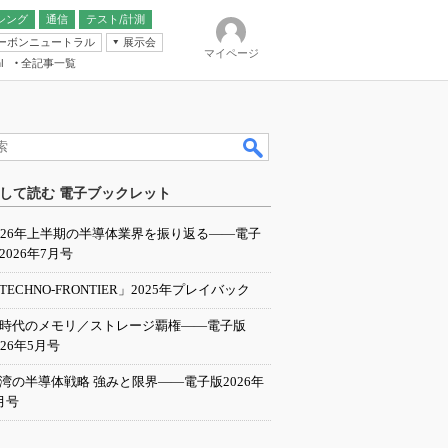
シング
通信
テスト/計測
ーボンニュートラル
展示会
マイページ
全記事一覧
l
ンピューティング
して読む 電子ブックレット
IER
026年上半期の半導体業界を振り返る――電子
2026年7月号
TECHNO-FRONTIER」2025年プレイバック
I時代のメモリ／ストレージ覇権――電子版
026年5月号
湾の半導体戦略 強みと限界――電子版2026年
月号