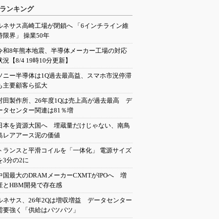
ランキング
ルネサス高崎工場が閉鎖へ 「6インチライン維
持限界」 操業50年
令和8年熊本地震、半導体メーカー工場の対応
状況【8/4 19時10分更新】
ソニー半導体は1Q過去最高益、スマホ市況停滞
も主要顧客ら拡大
村田製作所、26年度1Qは売上高が過去最高 デ
ータセンター関連は81％増
日本を資源大国へ 埋蔵量だけじゃない、南鳥
島レアアース泥の価値
トランスと平滑コイルを「一体化」 電源サイズ
を3分の2に
中国最大のDRAMメーカーCXMTがIPOへ 増
産とHBM開発で存在感
ルネサス、26年2Qは増収増益 データセンター
需要強く「供給はパツパツ」