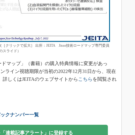
次［クリックで拡大］ 出所：JEITA Jisso技術ロードマップ専門委員
会のスライド）
ロードマップ」（書籍）の購入特典情報に変更があっ
ライン視聴期限が当初の2022年12月31日から、現在
る。詳しくはJEITAのウェブサイトから
こちら
を閲覧され
バックナンバー一覧
を「連載記事アラート」に登録する