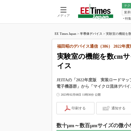
テク
業界
電池／エネル
ア
メディア
特
メ
福田昭の
LS
EE Times Japan
>
半導体デバイス
>
実験室の機能を数
福田昭の
マ
湯之上隆
福田昭のデバイス通信（386） 2022年
FP
大山聡の
実験室の機能を数cm
大原雄介
イス
ック
リタイア
学漂流記
JEITAの「2022年度版 実装ロード
電子機器群」から「マイクロ流体デバイ
世界を「
2023年02月08日 11時30分 公開
踊るバズワ
Buzzwo
印刷する
通知する
この10
で起こる
製品分解
数十μm～数百μmサイズの微