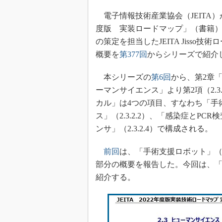
光伝送技
電子情報技術産業協会（JEITA）
“異端児
改革、執
度版 実装ロードマップ」（書籍）
の策定を担当したJEITA Jiss
イノベー
概要を
第377回
からシリーズで紹介
JASA発
IHSア
本シリーズの
第6回
から、第2章「
「英語に
ーマンサイエンス」より第2項（2.
ための新
カル」は4つの項目、すなわち「手術
ス」（2.3.2.2）、「感染症とPC
ンサ」（2.3.2.4）で構成される。
前回
は、「手術支援ロボット」（2
部分の概要を報告した。今回は、「マ
紹介する。