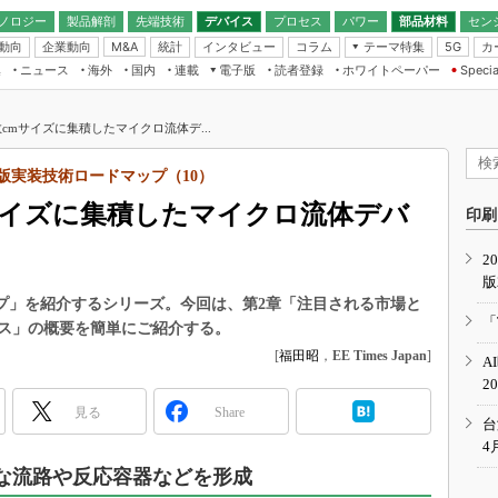
ノロジー
製品解剖
先端技術
デバイス
プロセス
パワー
部品材料
セン
動向
企業動向
統計
インタビュー
コラム
テーマ特集
カ
M&A
5G
ギー
ナログ
無線
集
ニュース
海外
国内
連載
電子版
読者登録
ホワイトペーパー
Specia
フィジカルAI
IoT・エッジコ
モリ
EXPO
Microchip情報
ストレージ通信
EE Times Japan×EDN Japan統合電
エッジAI
子版
I
SEMICON Japan
cmサイズに集積したマイクロ流体デ...
デバイス通信
パワーエレクトロニクス
電子ブックレット
イコン
CEATEC
のナノフォーカス
度版実装技術ロードマップ（10）
半導体後工程
GA
EdgeTech＋
業界スコープ
サイズに集積したマイクロ流体デバ
読者調査（EE Times Research）
印刷
TECHNO-FRONT
のエレ・組み込みプレイバ
カーボンニュートラル
2
人とくるま展
版
IoT
直前エンジニアの社会人大
マップ」を紹介するシリーズ。今回は、第2章「注目される市場と
電源設計（EDN Japan）
「
ス」の概要を簡単にご紹介する。
数字」で回してみよう
エレクトロニクス入門（EDN
[
福田昭
，
EE Times Japan
]
A
Japan）
ード ～Behind the
2
rd
見る
Share
年で起こったこと、次の10年
台
こと
4
で探るアジアの新トレンド
小な流路や反応容器などを形成