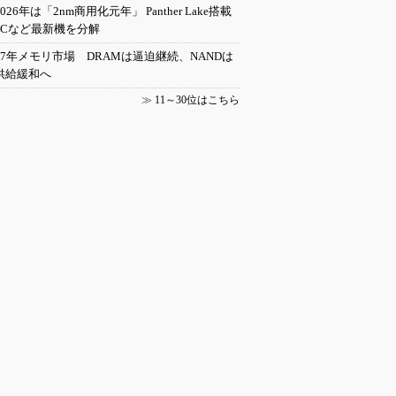
2026年は「2nm商用化元年」 Panther Lake搭載
PCなど最新機を分解
27年メモリ市場 DRAMは逼迫継続、NANDは
供給緩和へ
≫
11～30位はこちら