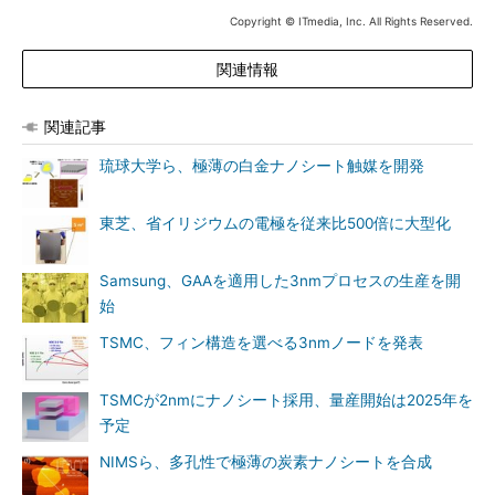
Copyright © ITmedia, Inc. All Rights Reserved.
関連情報
関連記事
琉球大学ら、極薄の白金ナノシート触媒を開発
東芝、省イリジウムの電極を従来比500倍に大型化
Samsung、GAAを適用した3nmプロセスの生産を開
始
TSMC、フィン構造を選べる3nmノードを発表
TSMCが2nmにナノシート採用、量産開始は2025年を
予定
NIMSら、多孔性で極薄の炭素ナノシートを合成