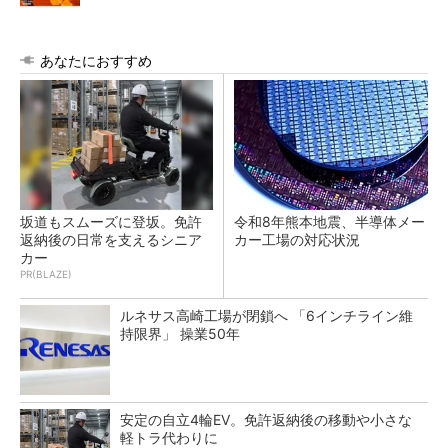
あなたにおすすめ
坂道もスムーズに登坂。免許
令和8年熊本地震、半導体メー
返納後の日常を支えるシニア
カー工場の対応状況
カー
PR(BLAZE)
ルネサス高崎工場が閉鎖へ 「6インチライン維
持限界」 操業50年
安定の自立4輪EV。免許返納後の移動や小さな
軽トラ代わりに