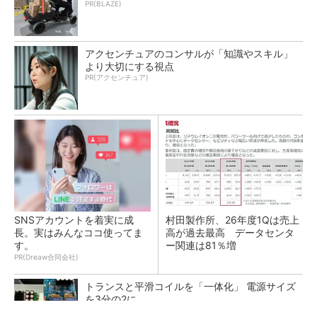
PR(BLAZE)
アクセンチュアのコンサルが「知識やスキル」
より大切にする視点
PR(アクセンチュア)
SNSアカウントを着実に成
村田製作所、26年度1Qは売上
長。実はみんなココ使ってま
高が過去最高 データセンタ
す。
ー関連は81％増
PR(Dreaw合同会社)
トランスと平滑コイルを「一体化」 電源サイズ
を3分の2に