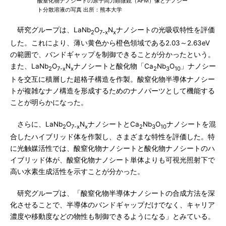
酸窒化物ナノシートの原子間力顕微鏡（AFM）像とナノシー
ト分散溶液の写真 出所：熊本大学
研究グループは、LaNb
O
N
ナノシートの光吸収特性を評価
2
7-x
x
した。これにより、薄い黄色から橙色領域である2.03～2.63eV
の範囲で、バンドギャップを制御できることが分かったという。
また、LaNb
O
N
ナノシートと酸化物「Ca
Nb
O
」ナノシー
2
7-x
x
2
3
10
トを交互に積層した超格子構造を作製。酸窒化物半導体ナノシー
トが複雑なナノ構造を形成するためのナノパーツとして機能する
ことが明らかになった。
さらに、LaNb
O
N
ナノシートとCa
Nb
O
ナノシートを混
2
7-x
x
2
3
10
合したハイブリッド体を作製し、さまざまな特性を評価した。特
に光触媒活性では、酸窒化物ナノシートと酸化物ナノシートのハ
イブリッド体が、酸窒化物ナノシート単体よりも可視光照射下で
高い水素生成活性を示すことが分かった。
研究グループは、「酸窒化物半導体ナノシートの合成方法を深
化させることで、半導体のバンドギャップだけでなく、キャリア
濃度や移動度などの物性も制御できるようになる」とみている。