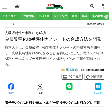
テクノロジー
先端技術
デバイス
センシング
通信
無線
部品/材料
ニュース
2023年2月15日
光吸収特性の制御にも成功
金属酸窒化物半導体ナノシートの合成方法を開発
熊本大学は、金属酸窒化物半導体ナノシートの合成方法を開発
し、光吸収特性を制御できることも明らかにした。電子デバイス
材料や光エネルギー変換デバイス材料などへの応用が期待され
る。
[
馬本隆綱
，EE Times Japan]
PC用表示
関連情報
Share
Post
LINE
Hatena
電子デバイス材料や光エネルギー変換デバイス材料などに応用