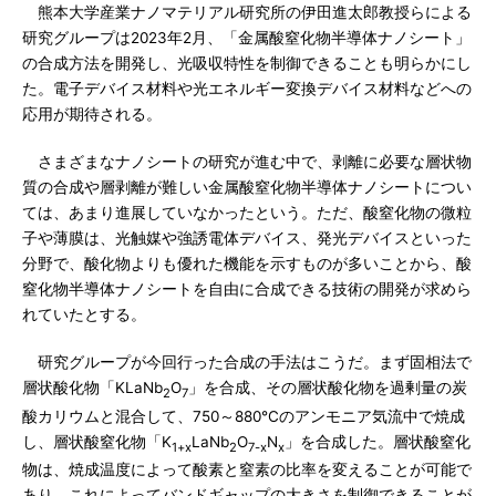
熊本大学産業ナノマテリアル研究所の伊田進太郎教授らによる
研究グループは2023年2月、「金属酸窒化物半導体ナノシート」
の合成方法を開発し、光吸収特性を制御できることも明らかにし
た。電子デバイス材料や光エネルギー変換デバイス材料などへの
応用が期待される。
さまざまなナノシートの研究が進む中で、剥離に必要な層状物
質の合成や層剥離が難しい金属酸窒化物半導体ナノシートについ
ては、あまり進展していなかったという。ただ、酸窒化物の微粒
子や薄膜は、光触媒や強誘電体デバイス、発光デバイスといった
分野で、酸化物よりも優れた機能を示すものが多いことから、酸
窒化物半導体ナノシートを自由に合成できる技術の開発が求めら
れていたとする。
研究グループが今回行った合成の手法はこうだ。まず固相法で
層状酸化物「KLaNb
O
」を合成、その層状酸化物を過剰量の炭
2
7
酸カリウムと混合して、750～880℃のアンモニア気流中で焼成
し、層状酸窒化物「K
LaNb
O
N
」を合成した。層状酸窒化
1+x
2
7-x
x
物は、焼成温度によって酸素と窒素の比率を変えることが可能で
あり、これによってバンドギャップの大きさを制御できることが