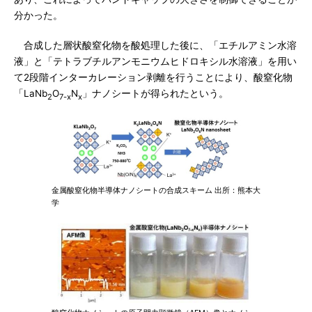
分かった。
合成した層状酸窒化物を酸処理した後に、「エチルアミン水溶
液」と「テトラブチルアンモニウムヒドロキシル水溶液」を用い
て2段階インターカレーション剥離を行うことにより、酸窒化物
「LaNb
O
N
」ナノシートが得られたという。
2
7-x
x
金属酸窒化物半導体ナノシートの合成スキーム 出所：熊本大
学