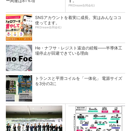
ー関連は81％増
す。
PR(Dreaw合同会社)
SNSアカウントを着実に成長。実はみんなココ
使ってます。
PR(Dreaw合同会社)
He・ナフサ・レジスト逼迫の続報――半導体工
場停止が回避できている理由
トランスと平滑コイルを「一体化」 電源サイズ
を3分の2に