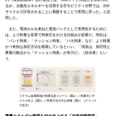
るが、太陽光エネルギーを活用する空モビリティ分野では、200
サイクルで許容されることに着眼することで実現に至った」と説
明した。
また、電池セルを束ねた電池パックとして実用化するために
は、より軽量な装置で拘束圧をかける仕組みが必要だ。同社は、
「バンド拘束」「クッション拘束」「バネ拘束」など、より軽量
かつ有効な加圧方法を模索しているといい、「現状は、加圧性と
重量の観点から『クッション拘束』が有力だ」（担当者）とい
う。
リチウム金属電池の拘束治具イメージ（図a）／拘束圧にサ
イクル向上（図b）／拘束方法の主な候補（図c）［クリック
で拡大］
重量エネルギー密度を10％向上する「次世代樹脂箔」