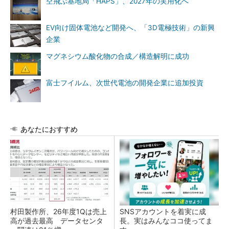
空飛ぶ基地局「HAPS」、2027年の実用化へ
EV向け固体電池など開発へ、「3D電極技術」の新興
企業
マグネシウム酸化物の合成／構造解明に成功
富士フイルム、次世代電池の開発企業に追加投資
あなたにおすすめ
村田製作所、26年度1Qは売上
SNSアカウントを着実に成
高が過去最高 データセンタ
長。実はみんなココ使ってま