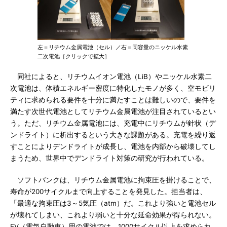
左＝リチウム金属電池（セル）／右＝同容量のニッケル水素
二次電池［クリックで拡大］
同社によると、リチウムイオン電池（LiB）やニッケル水素二
次電池は、体積エネルギー密度に特化したモノが多く、空モビリ
ティに求められる要件を十分に満たすことは難しいので、要件を
満たす次世代電池としてリチウム金属電池が注目されているとい
う。ただ、リチウム金属電池には、充電中にリチウムが針状（デ
ンドライト）に析出するという大きな課題がある。充電を繰り返
すことによりデンドライトが成長し、電池を内部から破壊してし
まうため、世界中でデンドライト対策の研究が行われている。
ソフトバンクは、リチウム金属電池に拘束圧を掛けることで、
寿命が200サイクルまで向上することを発見した。担当者は、
「最適な拘束圧は3～5気圧（atm）だ。これより強いと電池セル
が壊れてしまい、これより弱いと十分な延命効果が得られない。
EV（電気自動車）用の電池では、1000サイクル以上を求められ