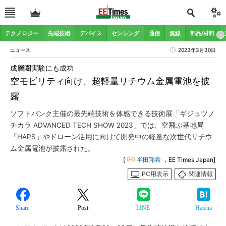
テクノロジー
先端技術
デバイス
センシング
通信
無線
部品/材料
ニュース
2023年3月30日
成層圏実験にも成功
空モビリティ向け、超軽量リチウム金属電池を披
露
ソフトバンク主催の最先端技術を体感できる技術展「ギジュツノ
チカラ ADVANCED TECH SHOW 2023」では、空飛ぶ基地局
「HAPS」やドローン活用に向けて開発中の軽量な次世代リチウ
ム金属電池が披露された。
[
半田翔希
，EE Times Japan]
PC用表示
関連情報
Share
Post
LINE
Hatena