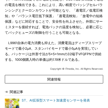
の電流を検出できる。これにより、高い精度でパッシブセルバラ
ンシングとクーロンカウントが可能となり、「過電圧／低電圧検
知」や「バランス電圧低下保護」「過電流検知」「放電中の短絡
保護」などに対応することで、安全性を向上させた。外部にサー
ミスターを接続すれば、電池パックの温度を検知し、必要に応じ
てパックヒューズの制御を行うことも可能となる。
L9961自体の電力消費も抑えた。消費電流はディープスリープ
モードで最小2μA、スタンバイモードで最小5μAを実現してい
る。パッケージは外形寸法が5×5×1mmの32端子VFQFPNで供給
する。1000個購入時の単価は約1.19米ドルである。
Copyright © ITmedia, Inc. All Rights Reserved.
関連情報
関連記事
ST、AI拡張型スマート加速度センサーを発表