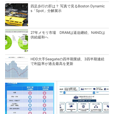
四足歩行の肝は？ 写真で見るBoston Dynamic
s「Spot」分解展示
27年メモリ市場 DRAMは逼迫継続、NANDは
供給緩和へ
HDD大手Seagateの四半期業績、3四半期連続
で利益率が過去最高を更新