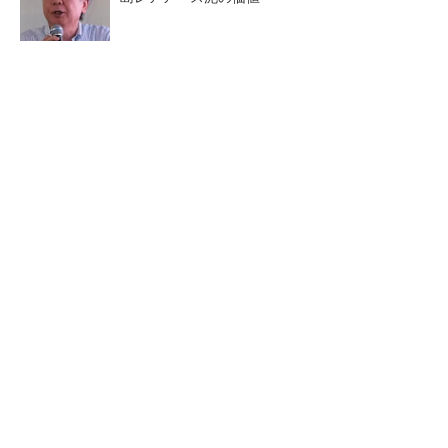
三菱電機、第5世代SiC MOSFETの核 オン抵
抗25％減の独自構造
マイクロン、AI需要で広島工場増強へ起工式
1.5兆円投資
中国最大のDRAMメーカーCX
商社が見る激動の半導体市
MTがIPOへ 増産とHBM開発
場 今後は「バッファー在庫