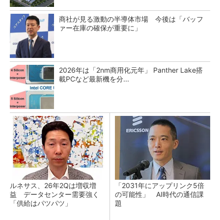
商社が見る激動の半導体市場 今後は「バッフ
ァー在庫の確保が重要に」
2026年は「2nm商用化元年」 Panther Lake搭
載PCなど最新機を分...
ルネサス、26年2Qは増収増
「2031年にアップリンク5倍
益 データセンター需要強く
の可能性」 AI時代の通信課
「供給はパツパツ」
題