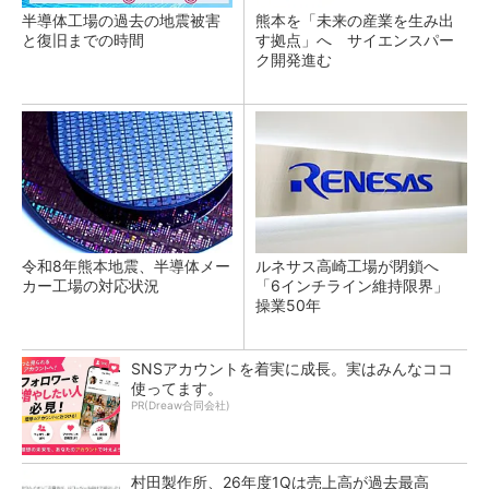
半導体工場の過去の地震被害
熊本を「未来の産業を生み出
と復旧までの時間
す拠点」へ サイエンスパー
ク開発進む
令和8年熊本地震、半導体メー
ルネサス高崎工場が閉鎖へ
カー工場の対応状況
「6インチライン維持限界」
操業50年
SNSアカウントを着実に成長。実はみんなココ
使ってます。
PR(Dreaw合同会社)
村田製作所、26年度1Qは売上高が過去最高