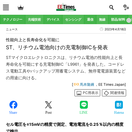
テクノロジー
先端技術
デバイス
センシング
通信
無線
部品/材料
ニュース
2023年4月18日
性能向上と長寿命化を可能に
ST、リチウム電池向けの充電制御ICを発表
STマイクロエレクトロニクスは、リチウム電池の性能向上と長
寿命化を可能にする充電制御IC「L9961」を発表した。コードレ
ス電動工具やバックアップ用蓄電システム、無停電電源装置など
の用途に向ける。
[
馬本隆綱
，EE Times Japan]
PC用表示
関連情報
Share
Post
LINE
Hatena
セル電圧を±15mVの精度で測定、電池電流を0.25％以内の精度
で検出