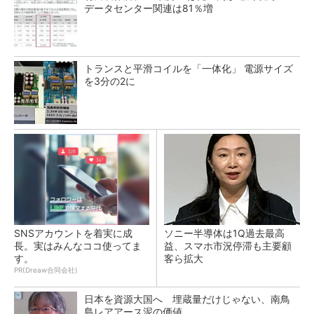
データセンター関連は81％増
トランスと平滑コイルを「一体化」 電源サイズ
を3分の2に
SNSアカウントを着実に成
ソニー半導体は1Q過去最高
長。実はみんなココ使ってま
益、スマホ市況停滞も主要顧
す。
客ら拡大
PR(Dreaw合同会社)
日本を資源大国へ 埋蔵量だけじゃない、南鳥
島レアアース泥の価値