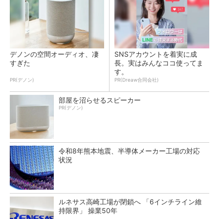
デノンの空間オーディオ、凄
SNSアカウントを着実に成
すぎた
長。実はみんなココ使ってま
す。
PR(デノン)
PR(Dreaw合同会社)
部屋を沼らせるスピーカー
PR(デノン)
令和8年熊本地震、半導体メーカー工場の対応
状況
ルネサス高崎工場が閉鎖へ 「6インチライン維
持限界」 操業50年