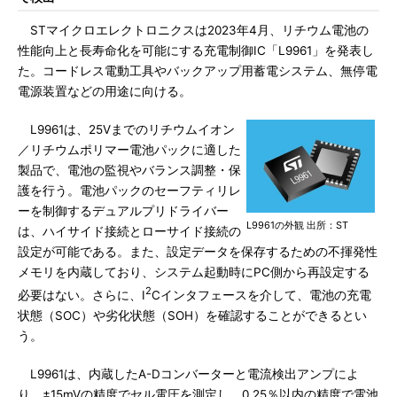
STマイクロエレクトロニクスは2023年4月、リチウム電池の
性能向上と長寿命化を可能にする充電制御IC「L9961」を発表し
た。コードレス電動工具やバックアップ用蓄電システム、無停電
電源装置などの用途に向ける。
L9961は、25Vまでのリチウムイオン
／リチウムポリマー電池パックに適した
製品で、電池の監視やバランス調整・保
護を行う。電池パックのセーフティリレ
ーを制御するデュアルプリドライバー
L9961の外観 出所：ST
は、ハイサイド接続とローサイド接続の
設定が可能である。また、設定データを保存するための不揮発性
メモリを内蔵しており、システム起動時にPC側から再設定する
2
必要はない。さらに、I
Cインタフェースを介して、電池の充電
状態（SOC）や劣化状態（SOH）を確認することができるとい
う。
L9961は、内蔵したA-Dコンバーターと電流検出アンプによ
り、±15mVの精度でセル電圧を測定し、0.25％以内の精度で電池