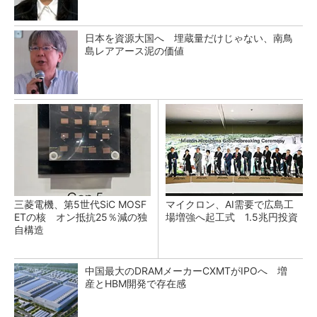
日本を資源大国へ 埋蔵量だけじゃない、南鳥
島レアアース泥の価値
三菱電機、第5世代SiC MOSF
マイクロン、AI需要で広島工
ETの核 オン抵抗25％減の独
場増強へ起工式 1.5兆円投資
自構造
中国最大のDRAMメーカーCXMTがIPOへ 増
産とHBM開発で存在感