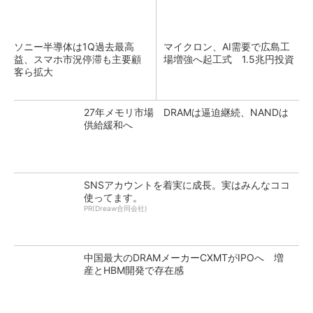
ソニー半導体は1Q過去最高
マイクロン、AI需要で広島工
益、スマホ市況停滞も主要顧
場増強へ起工式 1.5兆円投資
客ら拡大
27年メモリ市場 DRAMは逼迫継続、NANDは
供給緩和へ
SNSアカウントを着実に成長。実はみんなココ
使ってます。
PR(Dreaw合同会社)
中国最大のDRAMメーカーCXMTがIPOへ 増
産とHBM開発で存在感