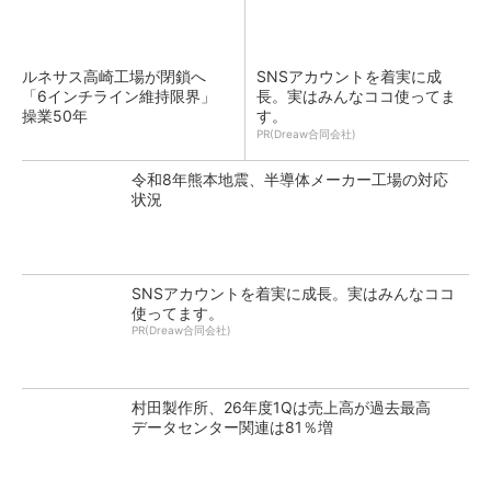
ルネサス高崎工場が閉鎖へ
SNSアカウントを着実に成
「6インチライン維持限界」
長。実はみんなココ使ってま
操業50年
す。
PR(Dreaw合同会社)
令和8年熊本地震、半導体メーカー工場の対応
状況
SNSアカウントを着実に成長。実はみんなココ
使ってます。
PR(Dreaw合同会社)
村田製作所、26年度1Qは売上高が過去最高
データセンター関連は81％増