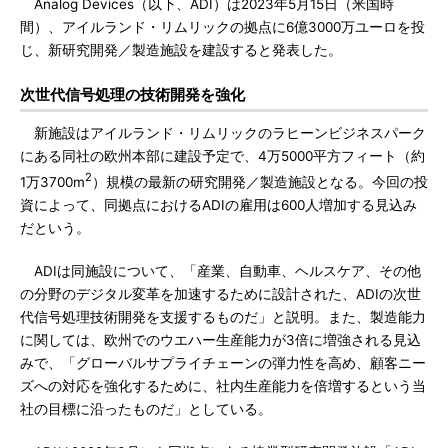
Analog Devices（以下、ADI）は2023年5月15日（米国時
間）、アイルランド・リムリックの拠点に6億3000万ユーロを投
じ、新研究開発／製造施設を建設すると発表した。
次世代信号処理の技術開発を強化
新施設はアイルランド・リムリックのラヒーンビジネスパーク
にある同社の欧州本部に建設予定で、4万5000平方フィート（約
2
1万3700m
）規模の最新の研究開発／製造施設となる。今回の投
資によって、同拠点におけるADIの雇用は600人増加する見込み
だという。
ADIは同施設について、「産業、自動車、ヘルスケア、その他
の分野のデジタル変革を加速するために設計された、ADIの次世
代信号処理技術開発を支援するものだ」と説明。また、製造能力
に関しては、欧州でのウエハー生産能力が3倍に増強される見込
みで、「グローバルサプライチェーンの弾力性を高め、顧客ニー
ズへの対応を強化するために、社内生産能力を倍増するという当
社の目標に沿ったものだ」としている。