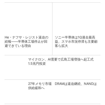
He・ナフサ・レジスト逼迫の
ソニー半導体は1Q過去最高
続報――半導体工場停止が回
益、スマホ市況停滞も主要顧
避できている理由
客ら拡大
マイクロン、AI需要で広島工場増強へ起工式
1.5兆円投資
27年メモリ市場 DRAMは逼迫継続、NANDは
供給緩和へ