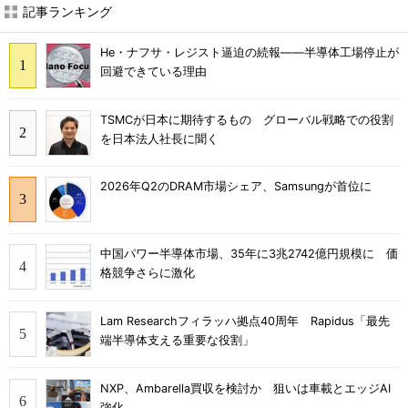
記事ランキング
He・ナフサ・レジスト逼迫の続報――半導体工場停止が
回避できている理由
TSMCが日本に期待するもの グローバル戦略での役割
を日本法人社長に聞く
2026年Q2のDRAM市場シェア、Samsungが首位に
中国パワー半導体市場、35年に3兆2742億円規模に 価
格競争さらに激化
Lam Researchフィラッハ拠点40周年 Rapidus「最先
端半導体支える重要な役割」
NXP、Ambarella買収を検討か 狙いは車載とエッジAI
強化