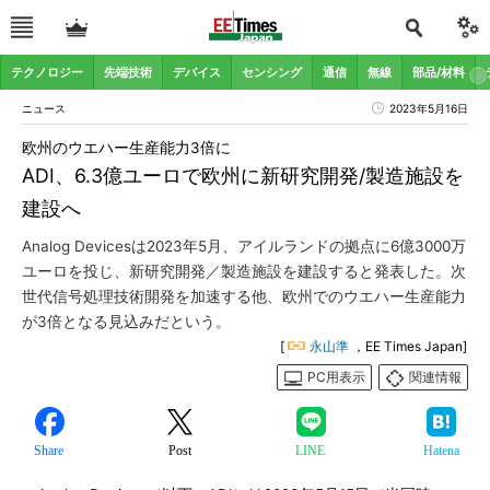
テクノロジー
先端技術
デバイス
センシング
通信
無線
部品/材料
ニュース
2023年5月16日
欧州のウエハー生産能力3倍に
ADI、6.3億ユーロで欧州に新研究開発/製造施設を
建設へ
Analog Devicesは2023年5月、アイルランドの拠点に6億3000万
ユーロを投じ、新研究開発／製造施設を建設すると発表した。次
世代信号処理技術開発を加速する他、欧州でのウエハー生産能力
が3倍となる見込みだという。
[
永山準
，EE Times Japan]
PC用表示
関連情報
Share
Post
LINE
Hatena