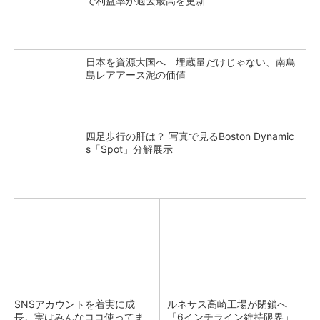
で利益率が過去最高を更新
日本を資源大国へ 埋蔵量だけじゃない、南鳥
島レアアース泥の価値
四足歩行の肝は？ 写真で見るBoston Dynamic
s「Spot」分解展示
SNSアカウントを着実に成
ルネサス高崎工場が閉鎖へ
長。実はみんなココ使ってま
「6インチライン維持限界」