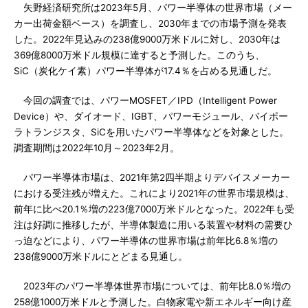
矢野経済研究所は2023年5月、パワー半導体の世界市場（メー
カー出荷金額ベース）を調査し、2030年までの市場予測を発表
した。2022年見込みの238億9000万米ドルに対し、2030年は
369億8000万米ドル規模に達すると予測した。このうち、
SiC（炭化ケイ素）パワー半導体が17.4％を占める見通しだ。
今回の調査では、パワーMOSFET／IPD（Intelligent Power
Device）や、ダイオード、IGBT、パワーモジュール、バイポー
ラトランジスタ、SiCを用いたパワー半導体などを対象とした。
調査期間は2022年10月～2023年2月。
パワー半導体市場は、2021年第2四半期よりデバイスメーカー
における受注残が増えた。これにより2021年の世界市場規模は、
前年に比べ20.1％増の223億7000万米ドルとなった。2022年も受
注は好調に推移したが、半導体製造に用いる装置や材料の需要ひ
っ迫などにより、パワー半導体の世界市場は前年比6.8％増の
238億9000万米ドルにとどまる見通し。
2023年のパワー半導体世界市場については、前年比8.0％増の
258億1000万米ドルと予測した。白物家電や新エネルギー向け産