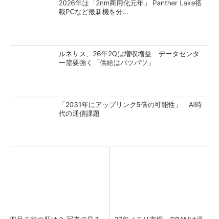
2026年は「2nm商用化元年」 Panther Lake搭
載PCなど最新機を分...
ルネサス、26年2Qは増収増益 データセンタ
ー需要強く「供給はパツパツ」
「2031年にアップリンク5倍の可能性」 AI時
代の通信課題