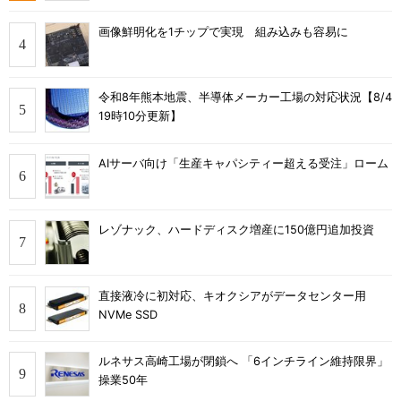
画像鮮明化を1チップで実現 組み込みも容易に
令和8年熊本地震、半導体メーカー工場の対応状況【8/4
19時10分更新】
AIサーバ向け「生産キャパシティー超える受注」ローム
レゾナック、ハードディスク増産に150億円追加投資
直接液冷に初対応、キオクシアがデータセンター用
NVMe SSD
ルネサス高崎工場が閉鎖へ 「6インチライン維持限界」
操業50年