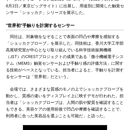
6月2日／東京ビッグサイト）に出展し、用途別に開発した触覚セ
ンサー「ショッカク」シリーズを展示した。
“世界初”手触りを計測するセンサー
同社は、対象物をなぞることで表面の凹凸や摩擦を感知する
「ショッカクプローブ」を展示した。同技術は、香川大学工学部
高尾研究室が中心となり取り組んでいる科学技術振興機構
（JST）のCRESTプロジェクトの成果である「微小機械電子シス
テム（MEMS）触覚センサーおよび手触り感の評価方法」に関す
る技術がベースとなっている。担当者によると、手触りを計測す
るセンサーは「世界初」だという。
会場では、さまざまな質感のモノの上でショッカクプローブを
動かし、質感の違いをディスプレイ上に映すデモが行われた。担
当者は「ショッカクプローブは、人間の肌や髪質を確認すること
もできる。美容ケアの使用前後で凹凸や摩擦を確認することで、
利用者に合った美容品を選ぶことも可能だ」と語った。