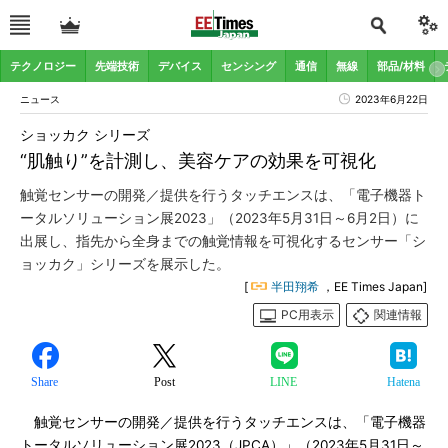
テクノロジー
先端技術
デバイス
センシング
通信
無線
部品/材料
ニュース
2023年6月22日
ショッカク シリーズ
“肌触り”を計測し、美容ケアの効果を可視化
触覚センサーの開発／提供を行うタッチエンスは、「電子機器ト
ータルソリューション展2023」（2023年5月31日～6月2日）に
出展し、指先から全身までの触覚情報を可視化するセンサー「シ
ョッカク」シリーズを展示した。
[
半田翔希
，EE Times Japan]
PC用表示
関連情報
Share
Post
LINE
Hatena
触覚センサーの開発／提供を行うタッチエンスは、「電子機器
トータルソリューション展2023（JPCA）」（2023年5月31日～