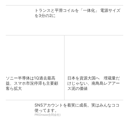
トランスと平滑コイルを「一体化」 電源サイズ
を3分の2に
ソニー半導体は1Q過去最高
日本を資源大国へ 埋蔵量だ
益、スマホ市況停滞も主要顧
けじゃない、南鳥島レアアー
客ら拡大
ス泥の価値
SNSアカウントを着実に成長。実はみんなココ
使ってます。
PR(Dreaw合同会社)