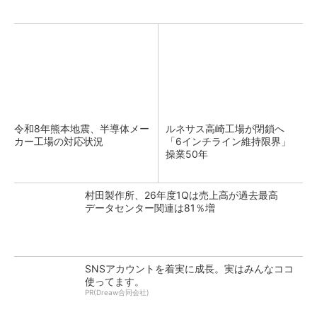
令和8年熊本地震、半導体メー
ルネサス高崎工場が閉鎖へ
カー工場の対応状況
「6インチライン維持限界」
操業50年
村田製作所、26年度1Qは売上高が過去最高
データセンター関連は81％増
SNSアカウントを着実に成長。実はみんなココ
使ってます。
PR(Dreaw合同会社)