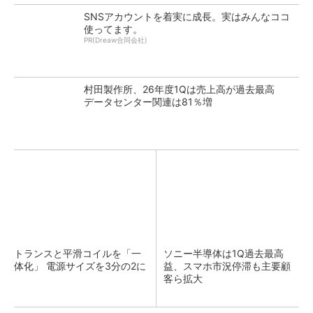
SNSアカウントを着実に成長。実はみんなココ
使ってます。
PR(Dreaw合同会社)
村田製作所、26年度1Qは売上高が過去最高
データセンター関連は81％増
トランスと平滑コイルを「一
ソニー半導体は1Q過去最高
体化」 電源サイズを3分の2に
益、スマホ市況停滞も主要顧
客ら拡大