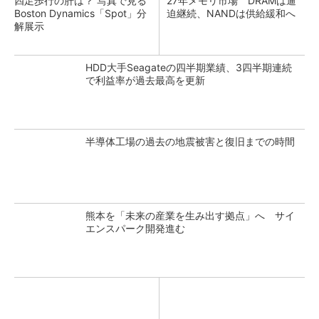
四足歩行の肝は？ 写真で見る
27年メモリ市場 DRAMは逼
Boston Dynamics「Spot」分
迫継続、NANDは供給緩和へ
解展示
HDD大手Seagateの四半期業績、3四半期連続
で利益率が過去最高を更新
半導体工場の過去の地震被害と復旧までの時間
熊本を「未来の産業を生み出す拠点」へ サイ
エンスパーク開発進む