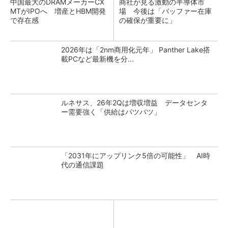
中国最大のDRAMメーカーCX
商社が見る激動の半導体市
MTがIPOへ 増産とHBM開発
場 今後は「バッファー在庫
で存在感
の確保が重要に」
2026年は「2nm商用化元年」 Panther Lake搭
載PCなど最新機を分...
ルネサス、26年2Qは増収増益 データセンタ
ー需要強く「供給はパツパツ」
「2031年にアップリンク5倍の可能性」 AI時
代の通信課題