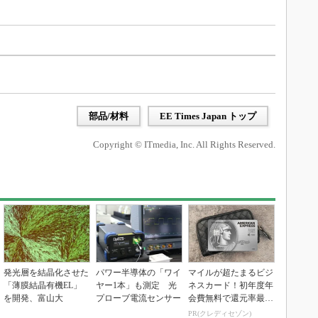
部品/材料
EE Times Japan トップ
Copyright © ITmedia, Inc. All Rights Reserved.
発光層を結晶化させた
パワー半導体の「ワイ
マイルが超たまるビジ
「薄膜結晶有機EL」
ヤー1本」も測定 光
ネスカード！初年度年
を開発、富山大
プローブ電流センサー
会費無料で還元率最大
1.125%
PR(クレディセゾン)