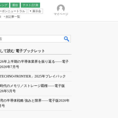
シング
通信
テスト/計測
ーボンニュートラル
展示会
マイページ
全記事一覧
l
ンピューティング
して読む 電子ブックレット
IER
026年上半期の半導体業界を振り返る――電子
2026年7月号
TECHNO-FRONTIER」2025年プレイバック
I時代のメモリ／ストレージ覇権――電子版
026年5月号
湾の半導体戦略 強みと限界――電子版2026年
月号