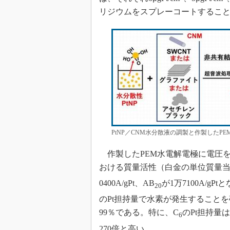
リジウムをスプレーコートすること
PtNP／CNM水分散液の調製と作製したP
作製したPEM水電解電極に電圧を
おける質量活性（白金の単位質量当
0400A/gPt、AB
が1万7100A/g
20
のPt担持量で水素が発生すること
99％である。特に、C
のPt担持量
6
270倍と高い。