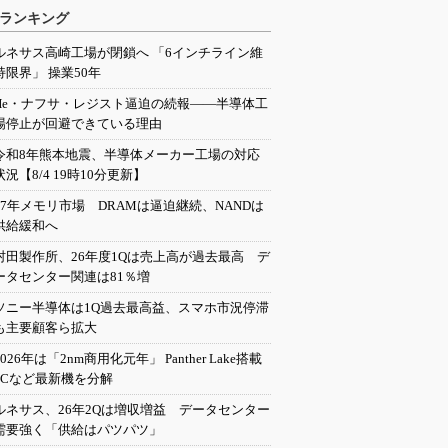
ランキング
ルネサス高崎工場が閉鎖へ 「6インチライン維
持限界」 操業50年
He・ナフサ・レジスト逼迫の続報――半導体工
場停止が回避できている理由
令和8年熊本地震、半導体メーカー工場の対応
状況【8/4 19時10分更新】
27年メモリ市場 DRAMは逼迫継続、NANDは
供給緩和へ
村田製作所、26年度1Qは売上高が過去最高 デ
ータセンター関連は81％増
ソニー半導体は1Q過去最高益、スマホ市況停滞
も主要顧客ら拡大
2026年は「2nm商用化元年」 Panther Lake搭載
PCなど最新機を分解
ルネサス、26年2Qは増収増益 データセンター
需要強く「供給はパツパツ」