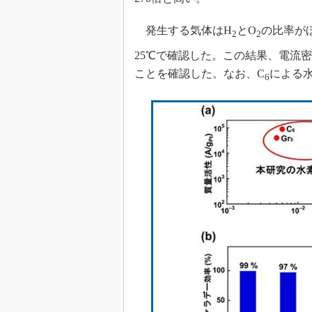
発生する気体はH
とO
の比率が
2
2
25℃で確認した。この結果、電流密度1
ことを確認した。なお、C
による水
6