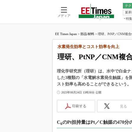
テク
業界
電池／エネル
ア
メディア
特
メ
福田昭の
LS
EE Times Japan
>
部品/材料
>
理研、PtNP／CNM複
福田昭の
マ
湯之上隆
水素発生効率とコスト効率を向上
FP
大山聡の
理研、PtNP／CNM
大原雄介
ック
理化学研究所（理研）は、水中で白金ナノ
リタイア
した3種類の「水電解水素発生触媒」を
学漂流記
スト効率も高めることができるという。
世界を「
2023年08月24日 15時30分 公開
踊るバズワ
Buzzwo
印刷する
見る
この10
で起こる
C
のPt担持量はPt／C触媒の470分
6
製品分解