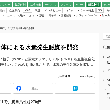
ノロジー
製品解剖
先端技術
デバイス
プロセス
パワー
部品材料
セン
動向
企業動向
統計
インタビュー
コラム
テーマ特集
カ
M&A
5G
ギー
ナログ
無線
集
ニュース
海外
国内
連載
電子版
読者登録
ホワイトペーパー
Specia
フィジカルAI
IoT・エッジコ
モリ
EXPO
Microchip情報
ストレージ通信
EE Times Japan×EDN Japan統合電
エッジAI
子版
I
SEMICON Japan
合体による水素発生触媒を開発：...
デバイス通信
パワーエレクトロニクス
電子ブックレット
イコン
CEATEC
のナノフォーカス
半導体後工程
GA
EdgeTech＋
業界スコープ
複合体による水素発生触媒を開発
読者調査（EE Times Research）
印刷
TECHNO-FRONT
のエレ・組み込みプレイバ
カーボンニュートラル
2
人とくるま展
粒子（PtNP）と炭素ナノマテリアル（CNM）を直接複合化
版
IoT
直前エンジニアの社会人大
開発した。これらを用いることで、水素の発生効率と同時にコ
電源設計（EDN Japan）
「
数字」で回してみよう
[
馬本隆綱
，
EE Times Japan
]
エレクトロニクス入門（EDN
A
Japan）
ード ～Behind the
2
rd
Share
年で起こったこと、次の10年
台
こと
4
の1で、質量活性は270倍
で探るアジアの新トレンド