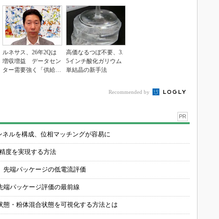
ルネサス、26年2Qは
高価なるつぼ不要、3.
増収増益 データセン
5インチ酸化ガリウム
ター需要強く「供給は
単結晶の新手法
パツパツ」
Recommended by
PR
チャンネルを構成、位相マッチングが容易に
の精度を実現する方法
 先端パッケージの低電流評価
先端パッケージ評価の最前線
状態・粉体混合状態を可視化する方法とは