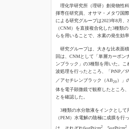
光伝送技
理化学研究所（理研）創発物性科
“異端児
揮専任研究員、オサマ・メタワ国
改革、執
による研究グループは2023年8月
イノベー
（CNM）を直接複合化した3種類
JASA発
らを用いることで、水素の発生効
IHSア
研究グループは、大きな比表面積
「英語に
ための新
回は、CNMとして「単層カーボン
ンブラック」の3種類を用いた。こ
波処理を行ったところ、「PtNP／S
／アセチレンブラック（AB
）」
20
体を電子顕微鏡で観察したところ、直
とを確認した。
3種類の水分散液をインクとして
（PEM）水電解の陰極に成膜を行
2
2
は、それぞれ6μgPt/cm
、5μgPt/cm