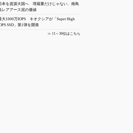
日本を資源大国へ 埋蔵量だけじゃない、南鳥
島レアアース泥の価値
最大1000万IOPS キオクシアが「Super High
IOPS SSD」第1弾を開発
≫
11～30位はこちら