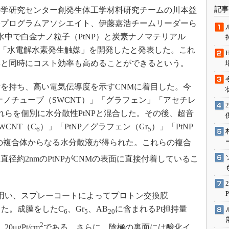
術を知る
記事
学研究センター創発生体工学材料研究チームの川本益
エンジニア”が仕掛けた社内
際プログラムアソシエイト、伊藤嘉浩チームリーダーら
念の180日
、水中で白金ナノ粒子（PtNP）と炭素ナノマテリアル
ションは日本を救うのか
の「水電解水素発生触媒」を開発したと発表した。これ
IoT通信
率と同時にコスト効率も高めることができるという。
ナリスト「未来展望」
を持ち、高い電気伝導度を示すCNMに着目した。今
愛されないエンジニア」の
行動論
ナノチューブ（SWCNT）」「グラフェン」「アセチレ
れらを個別に水分散性PtNPと混合した。その後、超音
WCNT（C
）」「PtNP／グラフェン（Gr
）」「PtNP
6
5
の複合体からなる水分散液が得られた。これらの複合
径約2nmのPtNPがCNMの表面に直接付着しているこ
用い、スプレーコートによってプロトン交換膜
った。成膜をしたC
、Gr
、AB
に含まれるPt担持量
6
5
20
2
、20μgPt/cm
である。さらに、陰極の裏面には酸化イ