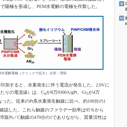
で陽極を形成し、PEM水電解の電極を作製した。
EM水電解電極［クリックで拡大］ 出所：理研
印加すると、水素発生に伴う電流が発生した。2.0Vに
たりの電流値）は、C
が8万9300A/gPt、Gr
が4万
6
5
Ptとなった。従来のPt系水素発生触媒に比べ、約100分の1
を確認した。これら触媒のファラデー効率は95％から
は市販Pt／C触媒の470分の1でありながら、質量活性は