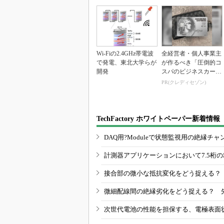
Wi-Fiの2.4GHz帯電波
全経営者・個人事業主
で発電、東北大学らが
が作るべき「圧倒的コ
開発
スパのビジネスカー
ド」
PR(クレディセゾン)
TechFactory ホワイトペーパー新着情報
DAQ用?Moduleで状態監視用の絶縁
計測器アプリケーションにおいて7.5桁
接合部の微小な抵抗変化をどう捉える？
微細配線間の絶縁劣化をどう捉える？ 
次世代電池の性能を担保する、電極表面