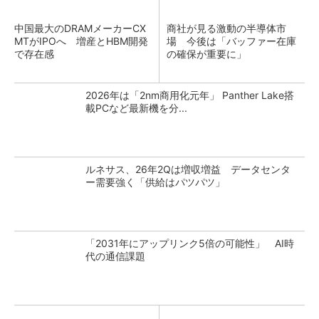
中国最大のDRAMメーカーCX
商社が見る激動の半導体市
MTがIPOへ 増産とHBM開発
場 今後は「バッファー在庫
で存在感
の確保が重要に」
2026年は「2nm商用化元年」 Panther Lake搭
載PCなど最新機を分...
ルネサス、26年2Qは増収増益 データセンタ
ー需要強く「供給はパツパツ」
「2031年にアップリンク5倍の可能性」 AI時
代の通信課題