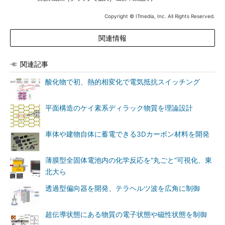
Copyright © ITmedia, Inc. All Rights Reserved.
関連情報
関連記事
酸化物で初、熱的相変化で電気抵抗スイッチング
平面構造のケイ素系ディラック物質を理論設計
車体や建物自体に蓄電できる3Dカーボン材料を開発
薄膜型全固体電池内の化学反応を“丸ごと”可視化、東
北大ら
透過型偏向器を開発、テラヘルツ波を広角に制御
超伝導状態にある物質の電子状態や磁性状態を制御