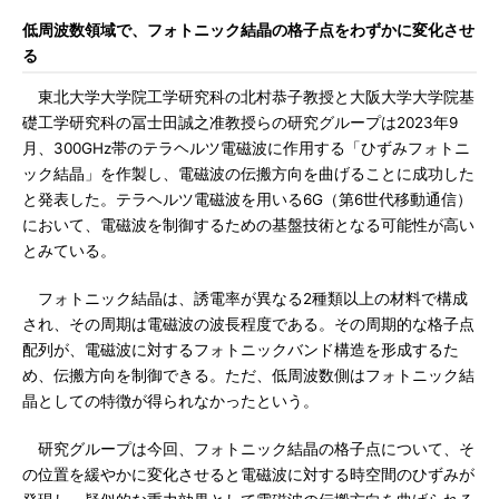
低周波数領域で、フォトニック結晶の格子点をわずかに変化させ
る
東北大学大学院工学研究科の北村恭子教授と大阪大学大学院基
礎工学研究科の冨士田誠之准教授らの研究グループは2023年9
月、300GHz帯のテラヘルツ電磁波に作用する「ひずみフォトニ
ック結晶」を作製し、電磁波の伝搬方向を曲げることに成功した
と発表した。テラヘルツ電磁波を用いる6G（第6世代移動通信）
において、電磁波を制御するための基盤技術となる可能性が高い
とみている。
フォトニック結晶は、誘電率が異なる2種類以上の材料で構成
され、その周期は電磁波の波長程度である。その周期的な格子点
配列が、電磁波に対するフォトニックバンド構造を形成するた
め、伝搬方向を制御できる。ただ、低周波数側はフォトニック結
晶としての特徴が得られなかったという。
研究グループは今回、フォトニック結晶の格子点について、そ
の位置を緩やかに変化させると電磁波に対する時空間のひずみが