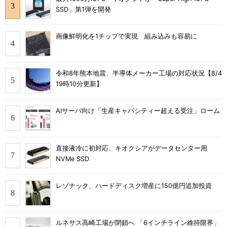
SSD」第1弾を開発
画像鮮明化を1チップで実現 組み込みも容易に
令和8年熊本地震、半導体メーカー工場の対応状況【8/4
19時10分更新】
AIサーバ向け「生産キャパシティー超える受注」ローム
直接液冷に初対応、キオクシアがデータセンター用
NVMe SSD
レゾナック、ハードディスク増産に150億円追加投資
ルネサス高崎工場が閉鎖へ 「6インチライン維持限界」