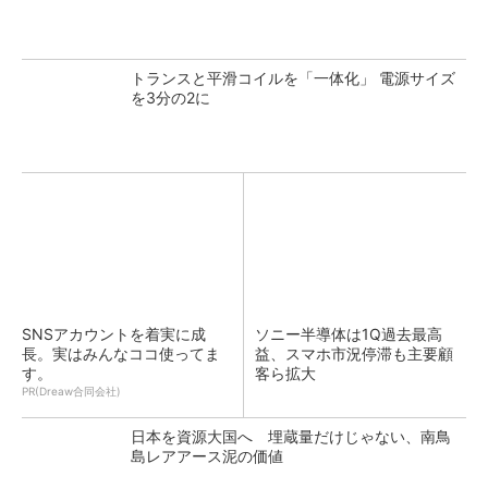
トランスと平滑コイルを「一体化」 電源サイズ
を3分の2に
SNSアカウントを着実に成
ソニー半導体は1Q過去最高
長。実はみんなココ使ってま
益、スマホ市況停滞も主要顧
す。
客ら拡大
PR(Dreaw合同会社)
日本を資源大国へ 埋蔵量だけじゃない、南鳥
島レアアース泥の価値