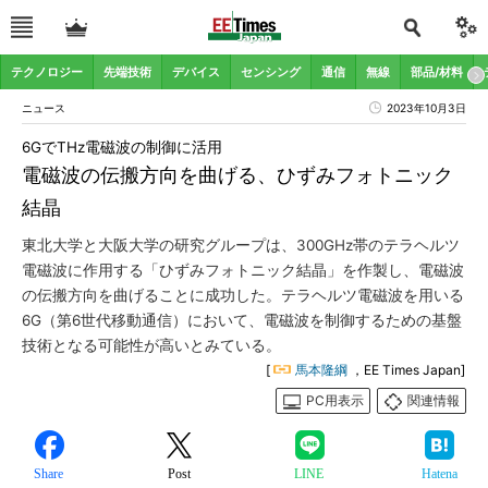
テクノロジー
先端技術
デバイス
センシング
通信
無線
部品/材料
ニュース
2023年10月3日
6GでTHz電磁波の制御に活用
電磁波の伝搬方向を曲げる、ひずみフォトニック
結晶
東北大学と大阪大学の研究グループは、300GHz帯のテラヘルツ
電磁波に作用する「ひずみフォトニック結晶」を作製し、電磁波
の伝搬方向を曲げることに成功した。テラヘルツ電磁波を用いる
6G（第6世代移動通信）において、電磁波を制御するための基盤
技術となる可能性が高いとみている。
[
馬本隆綱
，EE Times Japan]
PC用表示
関連情報
Share
Post
LINE
Hatena