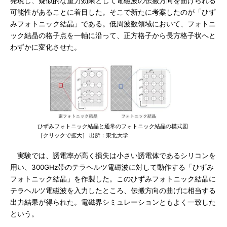
発現し、疑似的な重力効果として電磁波の伝搬方向を曲げられる
可能性があることに着目した。そこで新たに考案したのが「ひず
みフォトニック結晶」である。低周波数領域において、フォトニ
ック結晶の格子点を一軸に沿って、正方格子から長方格子状へと
わずかに変化させた。
ひずみフォトニック結晶と通常のフォトニック結晶の模式図
［クリックで拡大］ 出所：東北大学
実験では、誘電率が高く損失は小さい誘電体であるシリコンを
用い、300GHz帯のテラヘルツ電磁波に対して動作する「ひずみ
フォトニック結晶」を作製した。このひずみフォトニック結晶に
テラヘルツ電磁波を入力したところ、伝搬方向の曲げに相当する
出力結果が得られた。電磁界シミュレーションともよく一致した
という。