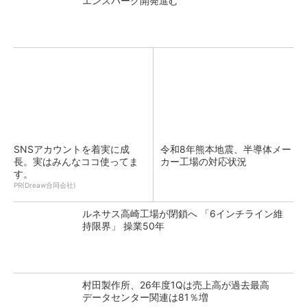
エンスパーク開発進む
SNSアカウントを着実に成
令和8年熊本地震、半導体メー
長。実はみんなココ使ってま
カー工場の対応状況
す。
PR(Dreaw合同会社)
ルネサス高崎工場が閉鎖へ 「6インチライン維
持限界」 操業50年
村田製作所、26年度1Qは売上高が過去最高
データセンター関連は81％増