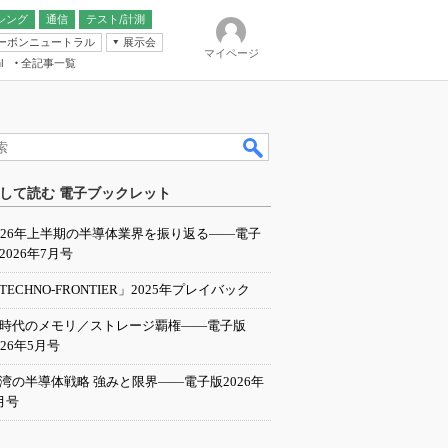
シング
通信
テスト/計測
ーボンニュートラル
展示会
マイページ
全記事一覧
l
ンピューティング
して読む 電子ブックレット
IER
026年上半期の半導体業界を振り返る――電子
2026年7月号
TECHNO-FRONTIER」2025年プレイバック
I時代のメモリ／ストレージ覇権――電子版
026年5月号
湾の半導体戦略 強みと限界――電子版2026年
月号