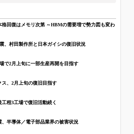
、本格回復はメモリ次第 ～HBMの需要増で勢力図も変わ
地震、村田製作所と日本ガイシの復旧状況
場で2月上旬に一部生産再開を目指す
クス、2月上旬の復旧目指す
後工程3工場で復旧活動続く
震、半導体／電子部品業界の被害状況