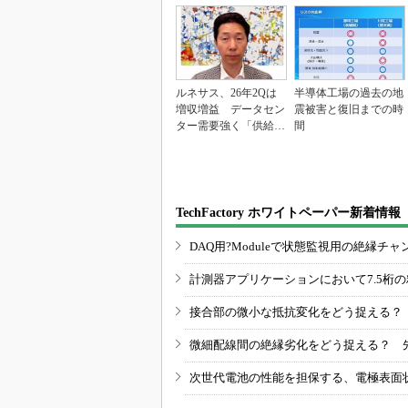
ルネサス、26年2Qは
半導体工場の過去の地
増収増益 データセン
震被害と復旧までの時
ター需要強く「供給は
間
パツパツ」
TechFactory ホワイトペーパー新着情報
DAQ用?Moduleで状態監視用の絶縁
計測器アプリケーションにおいて7.5桁
接合部の微小な抵抗変化をどう捉える？
微細配線間の絶縁劣化をどう捉える？ 
次世代電池の性能を担保する、電極表面