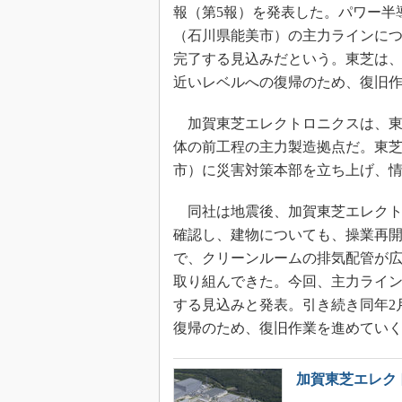
光伝送技
報（第5報）を発表した。パワー半
（石川県能美市）の主力ラインにつ
“異端児
改革、執
完了する見込みだという。東芝は、
イノベー
近いレベルへの復帰のため、復旧
JASA発
加賀東芝エレクトロニクスは、東
IHSア
体の前工程の主力製造拠点だ。東
「英語に
市）に災害対策本部を立ち上げ、
ための新
同社は地震後、加賀東芝エレクト
確認し、建物についても、操業再
で、クリーンルームの排気配管が
取り組んできた。今回、主力ライン
する見込みと発表。引き続き同年2
復帰のため、復旧作業を進めてい
加賀東芝エレク