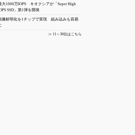
最大1000万IOPS キオクシアが「Super High
IOPS SSD」第1弾を開発
画像鮮明化を1チップで実現 組み込みも容易
に
≫
11～30位はこちら