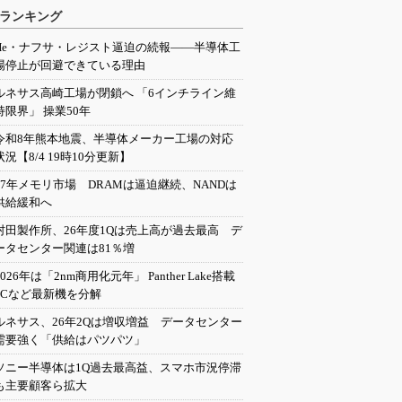
ランキング
He・ナフサ・レジスト逼迫の続報――半導体工
場停止が回避できている理由
ルネサス高崎工場が閉鎖へ 「6インチライン維
持限界」 操業50年
令和8年熊本地震、半導体メーカー工場の対応
状況【8/4 19時10分更新】
27年メモリ市場 DRAMは逼迫継続、NANDは
供給緩和へ
村田製作所、26年度1Qは売上高が過去最高 デ
ータセンター関連は81％増
2026年は「2nm商用化元年」 Panther Lake搭載
PCなど最新機を分解
ルネサス、26年2Qは増収増益 データセンター
需要強く「供給はパツパツ」
ソニー半導体は1Q過去最高益、スマホ市況停滞
も主要顧客ら拡大