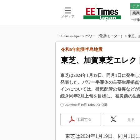
テク
業界
電池／エネル
ア
メディア
特
メ
福田昭の
LS
EE Times Japan
>
パワー（電源/モーター）
>
東芝、
福田昭の
マ
湯之上隆
令和6年能登半島地震
FP
大山聡の
東芝、加賀東芝エレク
大原雄介
ック
東芝は2024年1月19日、同月1日に発
リタイア
発表した。パワー半導体の主要生産拠点
学漂流記
インについては、排気配管の修復などが
世界を「
続き同年2月上旬を目標に、被災前の生
踊るバズワ
2024年01月19日 18時26分 公開
Buzzwo
この10
印刷する
見る
で起こる
製品分解
東芝は2024年1月19日、同月1