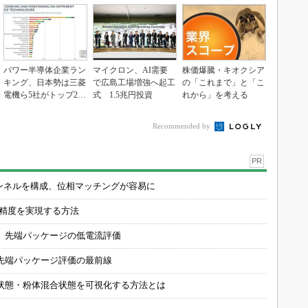
パワー半導体企業ラン
マイクロン、AI需要
株価爆騰・キオクシア
キング、日本勢は三菱
で広島工場増強へ起工
の「これまで」と「こ
電機ら5社がトップ20
式 1.5兆円投資
れから」を考える
入り
Recommended by
PR
チャンネルを構成、位相マッチングが容易に
の精度を実現する方法
 先端パッケージの低電流評価
先端パッケージ評価の最前線
状態・粉体混合状態を可視化する方法とは