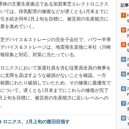
術を知る
導体の主要生産拠点である加賀東芝エレクトロニクス
記事
いては、排気配管の修復などが遅くとも1月末までに
エンジニア”が仕掛けた社内
念の180日
引き続き同年2月上旬を目標に、被災前の生産能力に
ションは日本を救うのか
作業を進めていく。
IoT通信
芝デバイス＆ストレージの完全子会社で、パワー半導
ナリスト「未来展望」
芝デバイス＆ストレージは、地震発生直後に本社（川崎
愛されないエンジニア」の
情報収集と対応、対策に当たっている。
行動論
ロニクスにおいて派遣社員を含む従業員全員の無事を
開に支障を及ぼすような破損がないことを確認。一方
広範囲にわたり破損していたため、その修復に最優先で
について、遅くとも1月末までにこれらの修復が完了
月上旬を目標に、被災前の生産能力に近いレベルへの
く。
トロニクス、2月上旬の復旧目指す