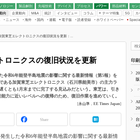
ノロジー
製品解剖
先端技術
デバイス
プロセス
パワー
部品材料
セン
動向
企業動向
統計
インタビュー
コラム
テーマ特集
カ
M&A
5G
ギー
ナログ
無線
集
ニュース
海外
国内
連載
電子版
読者登録
ホワイトペーパー
Specia
フィジカルAI
IoT・エッジコ
モリ
EXPO
Microchip情報
ストレージ通信
EE Times Japan×EDN Japan統合電
エッジAI
子版
I
SEMICON Japan
加賀東芝エレクトロニクスの復旧状況を更新：...
デバイス通信
パワーエレクトロニクス
電子ブックレット
イコン
CEATEC
のナノフォーカス
半導体後工程
GA
EdgeTech＋
業界スコープ
トロニクスの復旧状況を更新
読者調査（EE Times Research）
印刷
TECHNO-FRONT
のエレ・組み込みプレイバ
カーボンニュートラル
2
人とくるま展
生した令和6年能登半島地震の影響に関する最新情報（第5報）を
版
IoT
直前エンジニアの社会人大
である加賀東芝エレクトロニクス（石川県能美市）の主力ラ
電源設計（EDN Japan）
遅くとも1月末までに完了する見込みだという。東芝は、引き
「
数字」で回してみよう
産能力に近いレベルへの復帰のため、復旧作業を進めていく。
エレクトロニクス入門（EDN
A
Japan）
[
永山準
，
EE Times Japan
]
ード ～Behind the
2
rd
年で起こったこと、次の10年
台
Share
こと
4
で探るアジアの新トレンド
日に発生した令和6年能登半島地震の影響に関する最新情