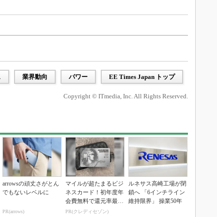
ス
業界動向
パワー
EE Times Japan トップ
Copyright © ITmedia, Inc. All Rights Reserved.
arrowsの頑丈さがとん
マイルが超たまるビジ
ルネサス高崎工場が閉
でもないレベルに
ネスカード！初年度年
鎖へ 「6インチライン
会費無料で還元率最大
維持限界」 操業50年
1.125%
PR(arrows)
PR(クレディセゾン)