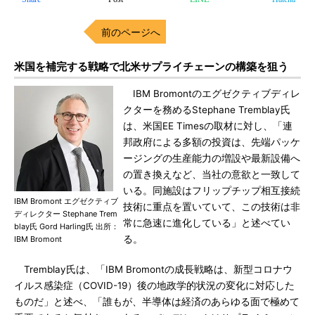
前のページへ
米国を補完する戦略で北米サプライチェーンの構築を狙う
IBM Bromontのエグゼクティブディレ
クターを務めるStephane Tremblay氏
は、米国EE Timesの取材に対し、「連
邦政府による多額の投資は、先端パッケ
ージングの生産能力の増設や最新設備へ
の置き換えなど、当社の意欲と一致して
いる。同施設はフリップチップ相互接続
IBM Bromont エグゼクティブ
技術に重点を置いていて、この技術は非
ディレクター Stephane Trem
常に急速に進化している」と述べてい
blay氏 Gord Harling氏 出所：
る。
IBM Bromont
Tremblay氏は、「IBM Bromontの成長戦略は、新型コロナウ
イルス感染症（COVID-19）後の地政学的状況の変化に対応した
ものだ」と述べ、「誰もが、半導体は経済のあらゆる面で極めて