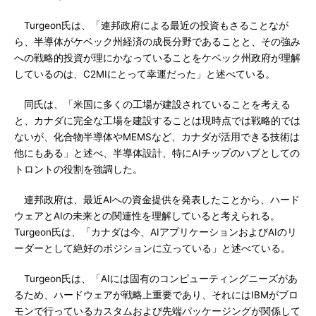
Turgeon氏は、「連邦政府による最近の投資もさることなが
ら、半導体がケベック州経済の成長分野であることと、その強み
への戦略的投資が理にかなっていることをケベック州政府が理解
しているのは、C2MIにとって幸運だった」と述べている。
同氏は、「米国に多くの工場が建設されていることを考える
と、カナダに完全な工場を建設することは現時点では戦略的では
ないが、化合物半導体やMEMSなど、カナダが活用できる技術は
他にもある」と述べ、半導体設計、特にAIチップのハブとしての
トロントの役割を強調した。
連邦政府は、最近AIへの資金提供を発表したことから、ハード
ウェアとAIの未来との関連性を理解していると考えられる。
Turgeon氏は、「カナダは今、AIアプリケーションおよびAIのリ
ーダーとして絶好のポジションに立っている」と述べている。
Turgeon氏は、「AIには固有のコンピューティングニーズがあ
るため、ハードウェアが戦略上重要であり、それにはIBMがブロ
モンで行っているカスタムおよび先端パッケージングが関係して