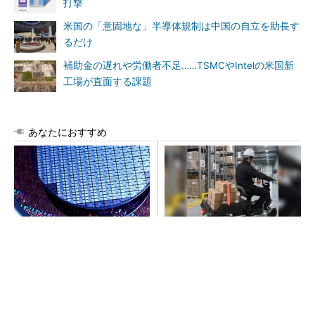
打撃
米国の「意固地な」半導体規制は中国の自立を助長す
るだけ
補助金の遅れや労働者不足……TSMCやIntelの米国新
工場が直面する課題
あなたにおすすめ
令和8年熊本地震、半導体メー
坂道もスムーズに登坂。免許
カー工場の対応状況
返納後の日常を支えるシニア
カー
PR(BLAZE)
ルネサス高崎工場が閉鎖へ 「6インチライン維