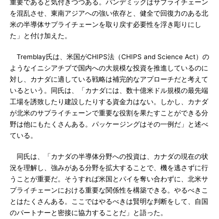
重要であると気付きつつある。パンデミックはサプライチェーン
を混乱させ、東南アジアへの強い依存と、健全で回復力のある北
米の半導体サプライチェーンを取り戻す必要性を浮き彫りにし
た」と付け加えた。
Tremblay氏は、米国がCHIPS法（CHIPS and Science Act）の
ようなイニシアチブで国内への大規模な投資を推進しているのに
対し、カナダに適している戦略は補完的なアプローチだと考えて
いるという。同氏は、「カナダには、数十億米ドル規模の最先端
工場を誘致したり建設したりする資金力はない。しかし、カナダ
が北米のサプライチェーンで重要な役割を果たすことができる分
野は他にもたくさんある。パッケージングはその一例だ」と述べ
ている。
同氏は、「カナダの半導体分野への投資は、カナダの現在の状
況を理解し、強みがある分野を拡大することで、機を逃さずに行
うことが重要だ。そうすれば米国とパイを奪い合わずに、北米サ
プライチェーンにおける重要な関係性を構築できる。やるべきこ
とはたくさんある。ここではやるべきは賢明な判断をして、自国
のパートナーと密接に協力することだ」と語った。