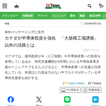
テクノロジー
先端技術
デバイス
センシング
通信
無線
部品/材料
特集
2024年8月21日
AIやパッケージングに注力
カナダが半導体投資を強化 「大規模工場誘致」
以外の活路とは
（2/2 ページ）
カナダでは、連邦政府がAI（人工知能）や半導体産業への投資を
表明しているほか、研究支援機関が5年間にわたる半導体産業支
援のイニシアチブを立ち上げるなど、半導体産業への支援が活発
化している。米国ほどの資金力がない中でカナダが行っている半
導体支援策を紹介する。
[
Gary Hilson
，EE Times]
PC用表示
関連情報
Share
Post
LINE
Hatena