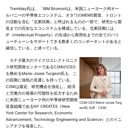
Tremblay氏は、「IBM Bromontは、米国ニューヨーク州オー
ルバニーの半導体エコシステム、オタワのMEMS製造、トロント
の活動を含む『北東回廊』と呼ばれるものの一部で、研究から製
造までの完全なエコシステムを構成している。北東回廊には、
IP（Intellectual Property）の生成から商用化までの全てのバリ
ューチェーンをサポートできる数多くのコンポーネントがあると
確信している」と述べている。
カナダ最大のマイクロエレクトロニク
ス研究開発センターであるC2MIのCEO
を務めるMarie-Josee Turgeon氏も、こ
の回廊に強気の見通しを持っている。
C2MIは最近、研究機会を強化し、経済
と労働力の発展の可能性を拡大するため
に米国ニューヨーク州の半導体研究開発
C2MI CEO Marie-Josee Turg
促進組織であるNY CREATES（New
eon氏 出所：C2MI
York Center for Research, Economic
Advancement, Technology Engineering and Science）とのイニ
シアチブを発表した。