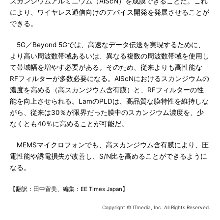
スカンジウムアルミニウム（AlScN）を成膜できることだ。これ
により、ワイヤレス通信向けのデバイス開発を発展させることが
できる。
5G／Beyond 5Gでは、高速なデータ伝送を実現するために、
より高い周波数帯域あるいは、異なる複数の周波数帯域を使用し
て帯域幅を増やす必要がある。そのため、従来よりも高性能な
RFフィルターが多数必要になる。AlScNにおけるスカンジウムの
濃度を高める（高スカンジウム含有膜）と、RFフィルターの性
能を向上させられる。LamのPLDは、高品質な膜特性を維持しな
がら、従来は30％が限界だった膜中のスカンジウム濃度を、少
なくとも40％に高めることが可能だ。
MEMSマイクロフォンでも、高スカンジウム含有膜により、圧
電性能や誘電損失が改善し、S/N比を高めることができるように
なる。
【翻訳：田中留美、編集：EE Times Japan】
Copyright © ITmedia, Inc. All Rights Reserved.