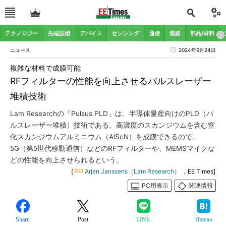
テクノロジー
先端技術
デバイス
センシング
通信
無線
部品/材料
ニュース
2024年9月24日
複雑な材料で成膜可能
RFフィルターの性能を向上させるパルスレーザー
堆積技術
Lam Researchの「Pulsus PLD」は、半導体量産向けのPLD（パ
ルスレーザー堆積）技術である。高濃度のスカンジウムを含む窒
化スカンジウムアルミニウム（AlScN）を成膜できるので、
5G（第5世代移動通信）などのRFフィルターや、MEMSマイクな
どの性能を向上させられるという。
[
Arjen Janssens（Lam Research）
，EE Times]
PC用表示
関連情報
Share
Post
LINE
Hatena