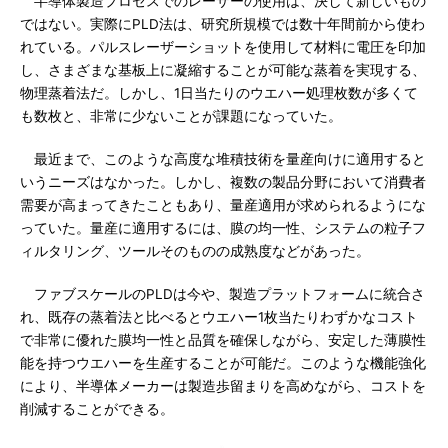
半導体製造プロセスでのレーザーの使用は、決して新しいもの
ではない。実際にPLD法は、研究所規模では数十年間前から使わ
れている。パルスレーザーショットを使用して材料に電圧を印加
し、さまざまな基板上に凝縮することが可能な蒸着を実現する、
物理蒸着法だ。しかし、1日当たりのウエハー処理枚数が多くて
も数枚と、非常に少ないことが課題になっていた。
最近まで、このような高度な堆積技術を量産向けに適用すると
いうニーズはなかった。しかし、複数の製品分野において消費者
需要が高まってきたこともあり、量産適用が求められるようにな
っていた。量産に適用するには、膜の均一性、システムの粒子フ
ィルタリング、ツールそのものの成熟度などがあった。
ファブスケールのPLDは今や、製造プラットフォームに統合さ
れ、既存の蒸着法と比べるとウエハー1枚当たりわずかなコスト
で非常に優れた膜均一性と品質を確保しながら、安定した薄膜性
能を持つウエハーを生産することが可能だ。このような機能強化
により、半導体メーカーは製造歩留まりを高めながら、コストを
削減することができる。