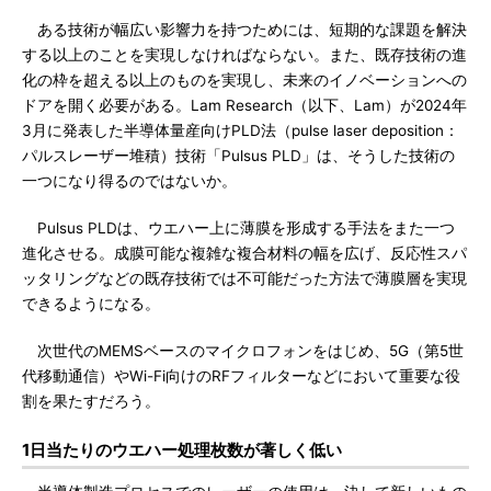
ある技術が幅広い影響力を持つためには、短期的な課題を解決
する以上のことを実現しなければならない。また、既存技術の進
化の枠を超える以上のものを実現し、未来のイノベーションへの
ドアを開く必要がある。Lam Research（以下、Lam）が2024年
3月に発表した半導体量産向けPLD法（pulse laser deposition：
パルスレーザー堆積）技術「Pulsus PLD」は、そうした技術の
一つになり得るのではないか。
Pulsus PLDは、ウエハー上に薄膜を形成する手法をまた一つ
進化させる。成膜可能な複雑な複合材料の幅を広げ、反応性スパ
ッタリングなどの既存技術では不可能だった方法で薄膜層を実現
できるようになる。
次世代のMEMSベースのマイクロフォンをはじめ、5G（第5世
代移動通信）やWi-Fi向けのRFフィルターなどにおいて重要な役
割を果たすだろう。
1日当たりのウエハー処理枚数が著しく低い