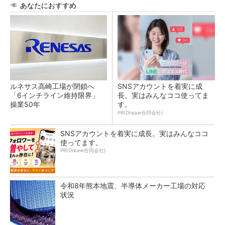
あなたにおすすめ
ルネサス高崎工場が閉鎖へ
SNSアカウントを着実に成
「6インチライン維持限界」
長。実はみんなココ使ってま
操業50年
す。
PR(Dreaw合同会社)
SNSアカウントを着実に成長。実はみんなココ
使ってます。
PR(Dreaw合同会社)
令和8年熊本地震、半導体メーカー工場の対応
状況