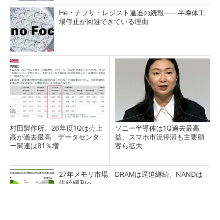
He・ナフサ・レジスト逼迫の続報――半導体工
場停止が回避できている理由
村田製作所、26年度1Qは売上
ソニー半導体は1Q過去最高
高が過去最高 データセンタ
益、スマホ市況停滞も主要顧
ー関連は81％増
客ら拡大
27年メモリ市場 DRAMは逼迫継続、NANDは
供給緩和へ