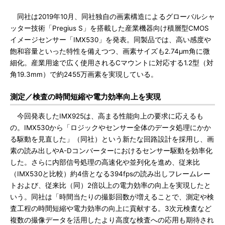
同社は2019年10月、同社独自の画素構造によるグローバルシャ
ッター技術「Pregius S」を搭載した産業機器向け積層型CMOS
イメージセンサー「IMX530」を発表。同製品では、高い感度や
飽和容量といった特性を備えつつ、画素サイズも2.74μm角に微
細化。産業用途で広く使用されるCマウントに対応する1.2型（対
角19.3mm）で約2455万画素を実現している。
測定／検査の時間短縮や電力効率向上を実現
今回発表したIMX925は、高まる性能向上の要求に応えるも
の。IMX530から「ロジックやセンサー全体のデータ処理にかか
る駆動を見直した」（同社）という新たな回路設計を採用し、画
素の読み出しやA-Dコンバーターにおけるセンサー駆動を効率化
した。さらに内部信号処理の高速化や並列化を進め、従来比
（IMX530と比較）約4倍となる394fpsの読み出しフレームレー
トおよび、従来比（同）2倍以上の電力効率の向上を実現したと
いう。同社は「時間当たりの撮影回数が増えることで、測定や検
査工程の時間短縮や電力効率の向上に貢献する。3次元検査など
複数の撮像データを活用したより高度な検査への応用も期待され