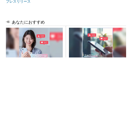
プレスリリース
あなたにおすすめ
SNSアカウントを着実に成
SNSアカウントを着実に成
長。実はみんなココ使ってま
長。実はみんなココ使ってま
す。
す。
PR(Dreaw合同会社)
PR(Dreaw合同会社)
令和8年熊本地震、半導体メーカー工場の対応
状況
ルネサス高崎工場が閉鎖へ 「6インチライン維