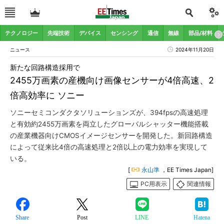
テクノロジー
先端技術
デバイス
センシング
通信
無線
部品/材料
ニュース
2024年11月20日
新たな回路構造採用で
2455万画素の産機向け画像センサーが4倍高速、2
倍高効率に ソニー
ソニーセミコンダクタソリューションズが、394fpsの高速処理
と有効約2455万画素を両立したグローバルシャッター機能搭載
の産業機器向けCMOSイメージセンサーを開発した。新回路構造
によって従来比4倍の高速処理と2倍以上の電力効率を実現して
いる。
[
永山準
，EE Times Japan]
PC用表示
関連情報
Share
Post
LINE
Hatena