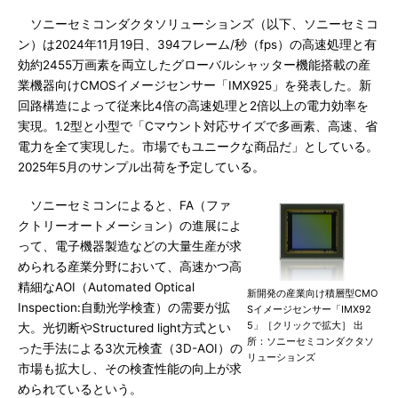
ソニーセミコンダクタソリューションズ（以下、ソニーセミコ
ン）は2024年11月19日、394フレーム/秒（fps）の高速処理と有
効約2455万画素を両立したグローバルシャッター機能搭載の産
業機器向けCMOSイメージセンサー「IMX925」を発表した。新
回路構造によって従来比4倍の高速処理と2倍以上の電力効率を
実現。1.2型と小型で「Cマウント対応サイズで多画素、高速、省
電力を全て実現した。市場でもユニークな商品だ」としている。
2025年5月のサンプル出荷を予定している。
ソニーセミコンによると、FA（ファ
クトリーオートメーション）の進展によ
って、電子機器製造などの大量生産が求
められる産業分野において、高速かつ高
精細なAOI（Automated Optical
新開発の産業向け積層型CMO
Inspection:自動光学検査）の需要が拡
Sイメージセンサー「IMX92
5」［クリックで拡大］ 出
大。光切断やStructured light方式とい
所：ソニーセミコンダクタソ
った手法による3次元検査（3D-AOI）の
リューションズ
市場も拡大し、その検査性能の向上が求
められているという。