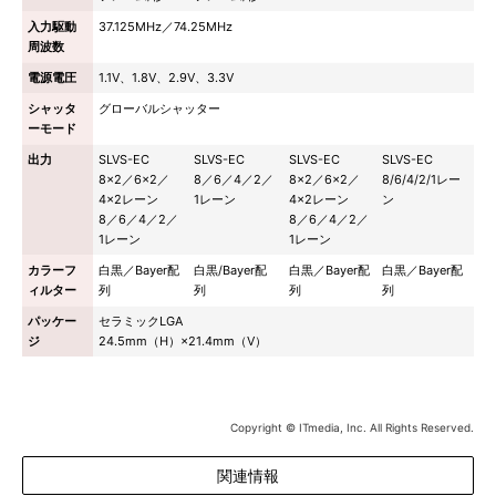
入力駆動
37.125MHz／74.25MHz
周波数
電源電圧
1.1V、1.8V、2.9V、3.3V
シャッタ
グローバルシャッター
ーモード
出力
SLVS-EC
SLVS-EC
SLVS-EC
SLVS-EC
8×2／6×2／
8／6／4／2／
8×2／6×2／
8/6/4/2/1レー
4×2レーン
1レーン
4×2レーン
ン
8／6／4／2／
8／6／4／2／
1レーン
1レーン
カラーフ
白黒／Bayer配
白黒/Bayer配
白黒／Bayer配
白黒／Bayer配
ィルター
列
列
列
列
パッケー
セラミックLGA
ジ
24.5mm（H）×21.4mm（V）
Copyright © ITmedia, Inc. All Rights Reserved.
関連情報