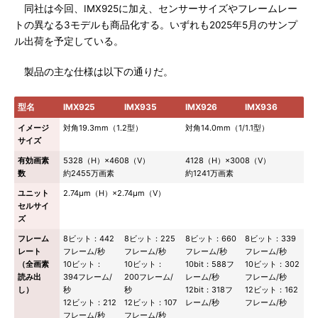
同社は今回、IMX925に加え、センサーサイズやフレームレー
トの異なる3モデルも商品化する。いずれも2025年5月のサンプ
ル出荷を予定している。
製品の主な仕様は以下の通りだ。
型名
IMX925
IMX935
IMX926
IMX936
イメージ
対角19.3mm（1.2型）
対角14.0mm（1/1.1型）
サイズ
有効画素
5328（H）×4608（V）
4128（H）×3008（V）
数
約2455万画素
約1241万画素
ユニット
2.74μm（H）×2.74μm（V）
セルサイ
ズ
フレーム
8ビット：442
8ビット：225
8ビット：660
8ビット：339
レート
フレーム/秒
フレーム/秒
フレーム/秒
フレーム/秒
（全画素
10ビット：
10ビット：
10bit：588フ
10ビット：302
読み出
394フレーム/
200フレーム/
レーム/秒
フレーム/秒
し）
秒
秒
12bit：318フ
12ビット：162
12ビット：212
12ビット：107
レーム/秒
フレーム/秒
フレーム/秒
フレーム/秒