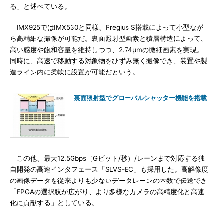
る」と述べている。
IMX925ではIMX530と同様、Pregius S搭載によって小型なが
ら高精細な撮像が可能だ。裏面照射型画素と積層構造によって、
高い感度や飽和容量を維持しつつ、2.74μmの微細画素を実現。
同時に、高速で移動する対象物をひずみ無く撮像でき、装置や製
造ライン内に柔軟に設置が可能だという。
裏面照射型でグローバルシャッター機能を搭載
この他、最大12.5Gbps（Gビット/秒）/レーンまで対応する独
自開発の高速インタフェース「SLVS-EC」も採用した。高解像度
の画像データを従来よりも少ないデータレーンの本数で伝送でき
「FPGAの選択肢が広がり、より多様なカメラの高精度化と高速
化に貢献する」としている。