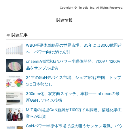
Copyright © ITmedia, Inc. All Rights Reserved.
関連情報
関連記事
WBG半導体単結晶の世界市場、35年には8000億円超
へ パワー向けがけん引
onsemiが縦型GaNパワー半導体開発、700Vと1200V
品をサンプル提供
24年のGaNデバイス市場、シェア1位は中国 トップ
5に日本勢なし
300mm化、双方向スイッチ、車載――Infineonの最
新GaNデバイス技術
MIT発の縦型GaN新興が1100万ドル調達、信越化学工
業らが出資
GaNパワー半導体市場で拡大狙うサンケン電気、パウ