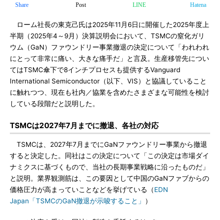
Share
Post
LINE
Hatena
ローム社長の東克己氏は2025年11月6日に開催した2025年度上
半期（2025年4～9月）決算説明会において、TSMCの窒化ガリ
ウム（GaN）ファウンドリー事業撤退の決定について「われわれ
にとって非常に痛い、大きな痛手だ」と言及。生産移管先につい
てはTSMC傘下で8インチプロセスも提供するVanguard
International Semiconductor（以下、VIS）と協議していること
に触れつつ、現在も社内／協業を含めたさまざまな可能性を検討
している段階だと説明した。
TSMCは2027年7月までに撤退、各社の対応
TSMCは、2027年7月までにGaNファウンドリー事業から撤退
すると決定した。同社はこの決定について「この決定は市場ダイ
ナミクスに基づくもので、当社の長期事業戦略に沿ったものだ」
と説明。業界観測筋は、この要因として中国のGaNファブからの
価格圧力が高まっていことなどを挙げている（
EDN
Japan「TSMCのGaN撤退が示唆すること」
）