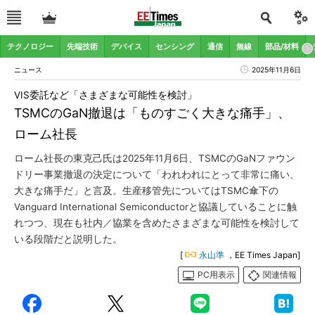
テクノロジー
先端技術
デバイス
センシング
通信
無線
部品/材料
ニュース
2025年11月6日
VIS委託など「さまざまな可能性を検討」
TSMCのGaN撤退は「ものすごく大きな痛手」、
ローム社長
ローム社長の東克己氏は2025年11月6日、TSMCのGaNファウン
ドリー事業撤退の決定について「われわれにとって非常に痛い、
大きな痛手だ」と言及。生産移管先についてはTSMC傘下の
Vanguard International Semiconductorと協議していることに触
れつつ、現在も社内／協業を含めたさまざまな可能性を検討して
いる段階だと説明した。
[
永山準
，EE Times Japan]
PC用表示
関連情報