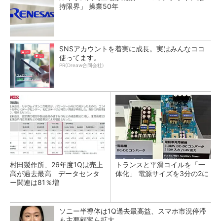
持限界」 操業50年
SNSアカウントを着実に成長。実はみんなココ
使ってます。
PR(Dreaw合同会社)
村田製作所、26年度1Qは売上
トランスと平滑コイルを「一
高が過去最高 データセンタ
体化」 電源サイズを3分の2に
ー関連は81％増
ソニー半導体は1Q過去最高益、スマホ市況停滞
も主要顧客ら拡大