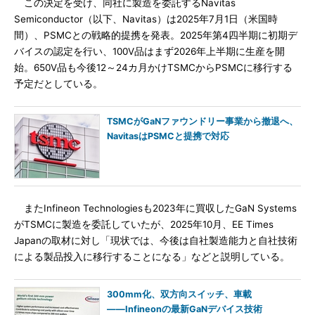
この決定を受け、同社に製造を委託するNavitas
Semiconductor（以下、Navitas）は2025年7月1日（米国時
間）、PSMCとの戦略的提携を発表。2025年第4四半期に初期デ
バイスの認定を行い、100V品はまず2026年上半期に生産を開
始。650V品も今後12～24カ月かけTSMCからPSMCに移行する
予定だとしている。
TSMCがGaNファウンドリー事業から撤退へ、
NavitasはPSMCと提携で対応
またInfineon Technologiesも2023年に買収したGaN Systems
がTSMCに製造を委託していたが、2025年10月、EE Times
Japanの取材に対し「現状では、今後は自社製造能力と自社技術
による製品投入に移行することになる」などと説明している。
300mm化、双方向スイッチ、車載
――Infineonの最新GaNデバイス技術