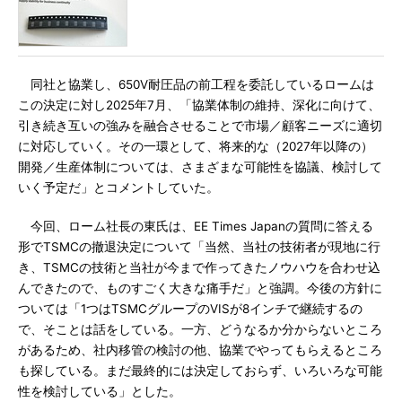
同社と協業し、650V耐圧品の前工程を委託しているロームは
この決定に対し2025年7月、「協業体制の維持、深化に向けて、
引き続き互いの強みを融合させることで市場／顧客ニーズに適切
に対応していく。その一環として、将来的な（2027年以降の）
開発／生産体制については、さまざまな可能性を協議、検討して
いく予定だ」とコメントしていた。
今回、ローム社長の東氏は、EE Times Japanの質問に答える
形でTSMCの撤退決定について「当然、当社の技術者が現地に行
き、TSMCの技術と当社が今まで作ってきたノウハウを合わせ込
んできたので、ものすごく大きな痛手だ」と強調。今後の方針に
ついては「1つはTSMCグループのVISが8インチで継続するの
で、そことは話をしている。一方、どうなるか分からないところ
があるため、社内移管の検討の他、協業でやってもらえるところ
も探している。まだ最終的には決定しておらず、いろいろな可能
性を検討している」とした。