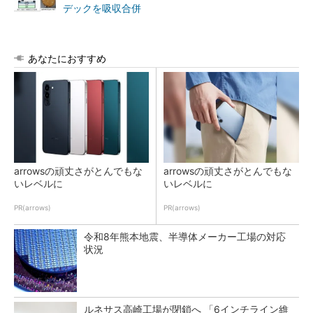
デックを吸収合併
あなたにおすすめ
arrowsの頑丈さがとんでもな
arrowsの頑丈さがとんでもな
いレベルに
いレベルに
PR(arrows)
PR(arrows)
令和8年熊本地震、半導体メーカー工場の対応
状況
ルネサス高崎工場が閉鎖へ 「6インチライン維