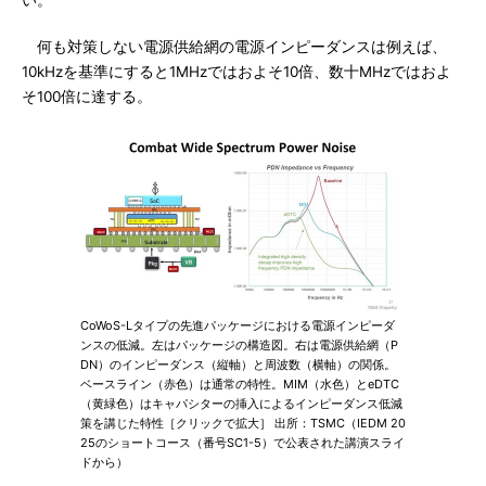
い。
何も対策しない電源供給網の電源インピーダンスは例えば、
10kHzを基準にすると1MHzではおよそ10倍、数十MHzではおよ
そ100倍に達する。
CoWoS-Lタイプの先進パッケージにおける電源インピーダ
ンスの低減。左はパッケージの構造図。右は電源供給網（P
DN）のインピーダンス（縦軸）と周波数（横軸）の関係。
ベースライン（赤色）は通常の特性。MIM（水色）とeDTC
（黄緑色）はキャパシターの挿入によるインピーダンス低減
策を講じた特性［クリックで拡大］ 出所：TSMC（IEDM 20
25のショートコース（番号SC1-5）で公表された講演スライ
ドから）