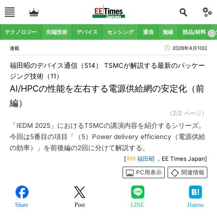
テクノロジー
先端技術
デバイス
センシング
通信
無線
部品/材料
連載
2026年4月10日
福田昭のデバイス通信（514） TSMCが解説する最新のパッケー
ジング技術（11）
AI/HPCの性能を左右する電源供給網の安定化（前
編）
（2/2 ページ）
「IEDM 2025」におけるTSMCの講演内容を紹介するシリーズ。
今回は5番目の項目「（5）Power delivery efficiency（電源供給
の効率）」を前後編の2回に分けて解説する。
[
福田昭
，EE Times Japan]
PC用表示
関連情報
Share
Post
LINE
Hatena