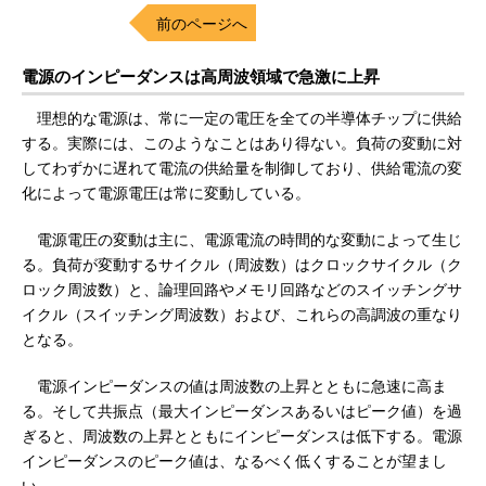
前のページへ
電源のインピーダンスは高周波領域で急激に上昇
理想的な電源は、常に一定の電圧を全ての半導体チップに供給
する。実際には、このようなことはあり得ない。負荷の変動に対
してわずかに遅れて電流の供給量を制御しており、供給電流の変
化によって電源電圧は常に変動している。
電源電圧の変動は主に、電源電流の時間的な変動によって生じ
る。負荷が変動するサイクル（周波数）はクロックサイクル（ク
ロック周波数）と、論理回路やメモリ回路などのスイッチングサ
イクル（スイッチング周波数）および、これらの高調波の重なり
となる。
電源インピーダンスの値は周波数の上昇とともに急速に高ま
る。そして共振点（最大インピーダンスあるいはピーク値）を過
ぎると、周波数の上昇とともにインピーダンスは低下する。電源
インピーダンスのピーク値は、なるべく低くすることが望まし