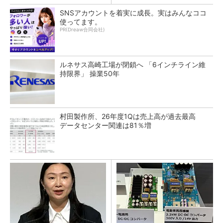
SNSアカウントを着実に成長。実はみんなココ
使ってます。
PR(Dreaw合同会社)
ルネサス高崎工場が閉鎖へ 「6インチライン維
持限界」 操業50年
村田製作所、26年度1Qは売上高が過去最高
データセンター関連は81％増