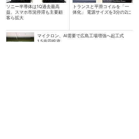
ソニー半導体は1Q過去最高
トランスと平滑コイルを「一
益、スマホ市況停滞も主要顧
体化」 電源サイズを3分の2に
客ら拡大
マイクロン、AI需要で広島工場増強へ起工式
1.5兆円投資
He・ナフサ・レジスト逼迫の続報――半導体工
場停止が回避できている理由
中国最大のDRAMメーカーCXMTがIPOへ 増
産とHBM開発で存在感