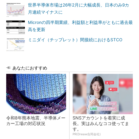
世界半導体市場は26年2月に大幅成長、日本のみ9カ
月連続マイナスに
Micronの四半期業績、利益額と利益率がともに過去最
高を更新
ミニダイ（チップレット）間接続におけるSTCO
あなたにおすすめ
令和8年熊本地震、半導体メー
SNSアカウントを着実に成
カー工場の対応状況
長。実はみんなココ使ってま
す。
PR(Dreaw合同会社)