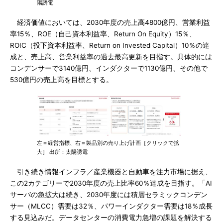
陽誘電
経済価値においては、2030年度の売上高4800億円、営業利益
率15％、ROE（自己資本利益率、Return On Equity）15％、
ROIC（投下資本利益率、Return on Invested Capital）10％の達
成と、売上高、営業利益率の過去最高更新を目指す。具体的には
コンデンサーで3140億円、インダクターで1130億円、その他で
530億円の売上高を目標とする。
左＝経営指標、右＝製品別の売り上げ計画［クリックで拡
大］ 出所：太陽誘電
引き続き情報インフラ／産業機器と自動車を注力市場に据え、
この2カテゴリーで2030年度の売上比率60％達成を目指す。「AI
サーバの急拡大は続き、2030年度には積層セラミックコンデン
サー（MLCC）需要は32％、パワーインダクター需要は18％成長
する見込みだ。データセンターの消費電力急増の課題を解決する