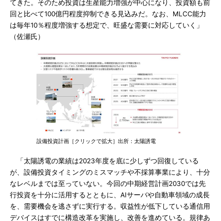
てきた。そのため投資は生産能力増強が中心になり、投資額も前
回と比べて100億円程度抑制できる見込みだ。なお、MLCC能力
は毎年10％程度増強する想定で、旺盛な需要に対応していく」
（佐瀬氏）
設備投資計画［クリックで拡大］出所：太陽誘電
「太陽誘電の業績は2023年度を底に少しずつ回復している
が、設備投資タイミングのミスマッチや不採算事業により、十分
なレベルまでは至っていない。今回の中期経営計画2030では先
行投資を十分に活用するとともに、AIサーバや自動車領域の成長
を、需要機会を逃さずに実行する。収益性が低下している通信用
デバイスはすでに構造改革を実施し、改善を進めている。規律あ