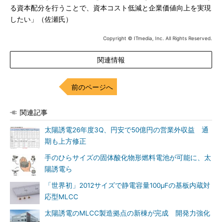
る資本配分を行うことで、資本コスト低減と企業価値向上を実現
したい」（佐瀬氏）
Copyright © ITmedia, Inc. All Rights Reserved.
関連情報
前のページへ
関連記事
太陽誘電26年度3Q、円安で50億円の営業外収益 通
期も上方修正
手のひらサイズの固体酸化物形燃料電池が可能に、太
陽誘電ら
「世界初」2012サイズで静電容量100μFの基板内蔵対
応型MLCC
太陽誘電のMLCC製造拠点の新棟が完成 開発力強化