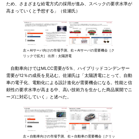
ため、さまざまな給電方式の採用が進み、スペックの要求水準が
高まっていくと予想する」（佐瀬氏）
左＝AIサーバ向けの市場予測、右＝AIサーバの需要機会［ク
リックで拡大］ 出所：太陽誘電
自動車向けではMLCC需要が5％、ハイブリッドコンデンサー
需要が12％の成長を見込む。佐瀬氏は「太陽誘電にとって、自動
車の電子化、電動化による設計進化が需要機会になる。性能と信
頼性の要求水準が高まる中、高い技術力を生かした商品展開でニ
ーズに対応していく」と述べた。
左＝自動車向けの市場予測、右＝自動車の需要機会［クリッ