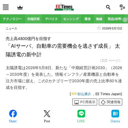
テクノロジー
先端技術
デバイス
センシング
通信
無線
部品/材料
ニュース
2026年5月12日
売上高4800億円を目指す
「AIサーバ、自動車の需要機会を逃さず成長」 太
陽誘電の新中計
（2/2 ページ）
太陽誘電は2026年5月8日、新たな「中期経営計画2030」（2026
～2030年度）を発表した。情報インフラ／産業機器と自動車を
注力市場に据え、この2カテゴリーで2030年度の売上比率60％達
成を目指す。
[
杉山康介
，EE Times Japan]
PC用表示
関連情報
Share
Post
LINE
Hatena