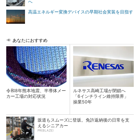
へ
高温エネルギー変換デバイスの早期社会実装を目指す
あなたにおすすめ
令和8年熊本地震、半導体メー
ルネサス高崎工場が閉鎖へ
カー工場の対応状況
「6インチライン維持限界」
操業50年
坂道もスムーズに登坂。免許返納後の日常を支
えるシニアカー
PR(BLAZE)