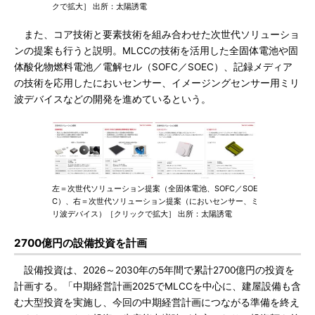
クで拡大］ 出所：太陽誘電
また、コア技術と要素技術を組み合わせた次世代ソリューショ
ンの提案も行うと説明。MLCCの技術を活用した全固体電池や固
体酸化物燃料電池／電解セル（SOFC／SOEC）、記録メディア
の技術を応用したにおいセンサー、イメージングセンサー用ミリ
波デバイスなどの開発を進めているという。
左＝次世代ソリューション提案（全固体電池、SOFC／SOE
C）、右＝次世代ソリューション提案（においセンサー、ミ
リ波デバイス）［クリックで拡大］ 出所：太陽誘電
2700億円の設備投資を計画
設備投資は、2026～2030年の5年間で累計2700億円の投資を
計画する。「中期経営計画2025でMLCCを中心に、建屋設備も含
む大型投資を実施し、今回の中期経営計画につながる準備を終え