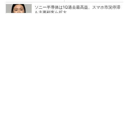
ソニー半導体は1Q過去最高益、スマホ市況停滞
も主要顧客ら拡大
トランスと平滑コイルを「一体化」 電源サイズ
を3分の2に
マイクロン、AI需要で広島工場増強へ起工式
1.5兆円投資