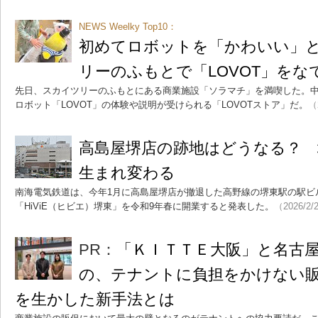
NEWS Weelky Top10：
初めてロボットを「かわいい」
リーのふもとで「LOVOT」をな
先日、スカイツリーのふもとにある商業施設「ソラマチ」を満喫した。中
ロボット「LOVOT」の体験や説明が受けられる「LOVOTストア」だ。
（
高島屋堺店の跡地はどうなる？
生まれ変わる
南海電気鉄道は、今年1月に高島屋堺店が撤退した高野線の堺東駅の駅ビ
「HiViE（ヒビエ）堺東」を令和9年春に開業すると発表した。
（2026/2/
PR：
「ＫＩＴＴＥ大阪」と名古
の、テナントに負担をかけない販
を生かした新手法とは