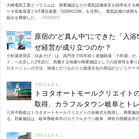
大崎電気工業とソラコムは、商業施設などの電気設備保安を効率化する
ータ収集装置とIoT通信基盤「SORACOM」を活用し、電気設備の状態
組みを構築した。
（2025/8/4）
原宿の“ど真ん中”にできた「入浴
ぜ経営が成り立つのか？
小杉湯原宿店「ゆあそび」は、高円寺で91年続く老舗銭湯「小杉湯」が、
ド」へ出店した2号店だ。高騰する地価や商業施設としての採算性を乗り
ロモーションの方法、地域とのつながりと銭湯文化の再設計というテー
プロジェクト：
トヨタオートモールクリエイト
取得、カラフルタウン岐阜とト
三井不動産はトヨタオートモールクリエイトの全株式を取得し、商業施設
る。対象施設は、岐阜県岐阜市のカラフルタウン岐阜、神奈川県横浜市
プロジェクト：