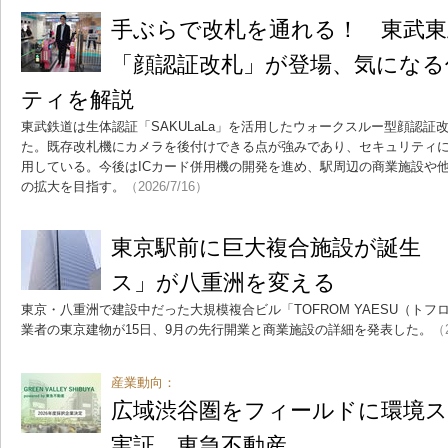
手ぶらで改札を通れる！ 東武東
「顔認証改札」が登場、気になる
ティを解説
東武鉄道は生体認証「SAKULaLa」を活用したウォークスルー型顔認証
た。既存改札機にカメラを後付けできる点が強みであり、セキュリティ
用している。今後はICカード併用機の開発を進め、駅周辺の商業施設や
の拡大を目指す。
（2026/7/16）
東京駅前に巨大複合施設が誕生 
ス」が八重洲を変える
東京・八重洲で建設中だった大規模複合ビル「TOFROM YAESU（ト
業者の東京建物が15日、9月の先行開業と商業施設の詳細を発表した。
（2
産業動向：
広域渋谷圏をフィールドに環境ス
実証 東急不動産