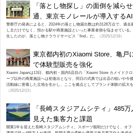
「落とし物探し」の面倒を減らせ
通、東京モノレールが導入するA
警察庁の発表によると、2024年の落とし物届出数は約3128万点で、過
し主だけでなく、預かる駅や商業施設といった事業者側を悩ませている
生したのが、落とし物クラウドサービス「find」だ。
（2025/12/19）
東京都内初のXiaomi Store、
で体験型販売を強化
Xiaomi Japanは13日、都内初・国内5店目の「Xiaomi Store カ
ープ以外の商業施設へは初進出となり、同日の式典では出店の狙いや今
活動線に密着した立地を生かし、ここを拠点としてブランド体験の拡大
（2025/12/13）
「長崎スタジアムシティ」485万
見えた集客力と課題
開業1年を迎えた長崎スタジアムシティ。スポーツ観戦だけでなく、オフ
運営で延べ485万人が来場。民間主導の柔軟な運営で単月黒字化を達成