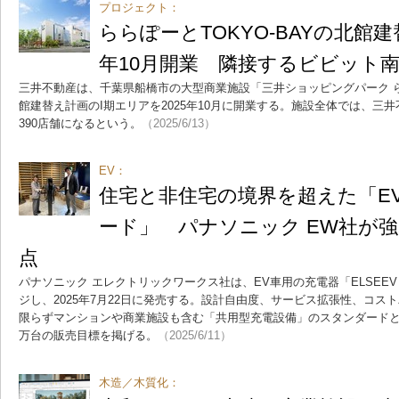
プロジェクト：
ららぽーとTOKYO-BAYの北館建
年10月開業 隣接するビビット
三井不動産は、千葉県船橋市の大型商業施設「三井ショッピングパーク らら
館建替え計画のI期エリアを2025年10月に開業する。施設全体では、三
390店舗になるという。
（2025/6/13）
EV：
住宅と非住宅の境界を超えた「E
ード」 パナソニック EW社が
点
パナソニック エレクトリックワークス社は、EV車用の充電器「ELSEEV he
ジし、2025年7月22日に発売する。設計自由度、サービス拡張性、コス
限らずマンションや商業施設も含む「共用型充電設備」のスタンダードとな
万台の販売目標を掲げる。
（2025/6/11）
木造／木質化：