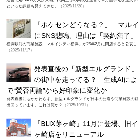
といった課題も見えてきた。
（2025/11/20）
「ポケセンどうなる？」 マル
にSNS悲鳴、理由は「契約満了
横浜駅前の商業施設「マルイシティ横浜」が26年2月に閉店すると公表し
（2025/11/17）
発表直後の「新型エルグランド
の街中を走ってる？ 生成AIに
で“賛否両論”から好印象に変化か
発表直後にもかかわらず、新型エルグランドが日本の公道や商業施設の
出回っています。これは何か？
（2025/10/31）
「BLiX茅ヶ崎」11月に登場、
ヶ崎店をリニューアル