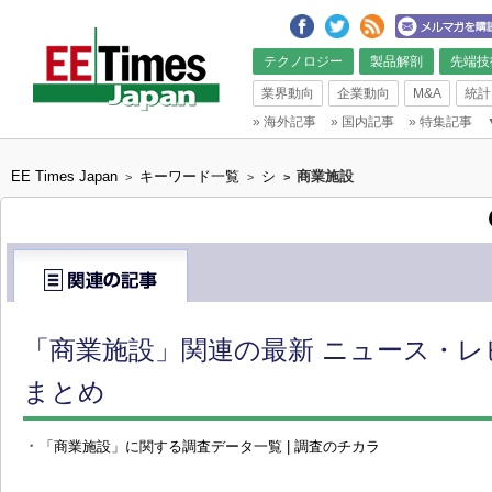
テクノロジー
製品解剖
先端技
業界動向
企業動向
M&A
統計
»
海外記事
»
国内記事
»
特集記事
EE Times Japan
キーワード一覧
シ
商業施設
>
>
>
「商業施設」関連の最新 ニュース・レ
まとめ
・
「商業施設」に関する調査データ一覧 | 調査のチカラ