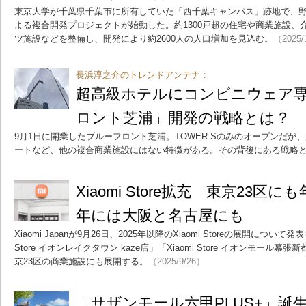
東京大学が千葉県千葉市に所有していた「西千葉キャンパス」跡地で、野
よる複合開発プロジェクトが始動した。約1300戸超の住宅や商業施設、
ツ施設などを整備し、開発により約2600人の人口増加を見込む。
（2025/
長浜淳之介のトレンドアンテナ：
超高級ホテルにコンビニウェア
ロント芝浦」開発の戦略とは？
9月1日に開業したブルーフロント芝浦。TOWER Sのみのオープンだが
ートなど、他の複合商業施設にはない特徴がある。その背後にある戦略
Xiaomi Store拡充 東京23区
年には大阪と名古屋にも
Xiaomi Japanが9月26日、2025年以降のXiaomi Storeの展開について発
Store イオンレイクタウン kaze店」「Xiaomi Store イオンモー
京23区の商業施設にも展開する。
（2025/9/26）
「サザンモール六甲PLUS+」誕