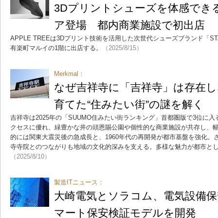
3Dプリントシューズを体感でき
ア登場 都内商業施設で初出店
APPLE TREEは3Dプリント技術を活用した次世代シューズブランド「S
有楽町マルイの1階に出店する。
（2025/8/15）
Merkmal：
なぜ吉祥寺に「吉祥寺」は存在し
育てた“住みたい街”の謎を解く
吉祥寺は2025年の「SUUMO住みたい街ランキング」首都圏版で3位に
クセスに優れ、緑豊かな井の頭恩賜公園や個性的な商業施設が共存し、
的には関東大震災後の急成長と、1960年代の再開発が都市基盤を強化。
寺寺院とのつながりも地域の文化的深みを支える。多様な魅力が都市と
（2025/8/10）
製造ITニュース：
大崎電気とソラコム、電気設備保
マート保安検証モデルを開発