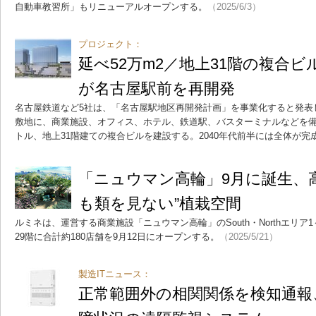
自動車教習所」もリニューアルオープンする。
（2025/6/3）
プロジェクト：
延べ52万m2／地上31階の複合ビ
が名古屋駅前を再開発
名古屋鉄道など5社は、「名古屋駅地区再開発計画」を事業化すると発表し
敷地に、商業施設、オフィス、ホテル、鉄道駅、バスターミナルなどを備
トル、地上31階建ての複合ビルを建設する。2040年代前半には全体が完
「ニュウマン高輪」9月に誕生、
も類を見ない”植栽空間
ルミネは、運営する商業施設「ニュウマン高輪」のSouth・Northエリア1～
29階に合計約180店舗を9月12日にオープンする。
（2025/5/21）
製造ITニュース：
正常範囲外の相関関係を検知通報