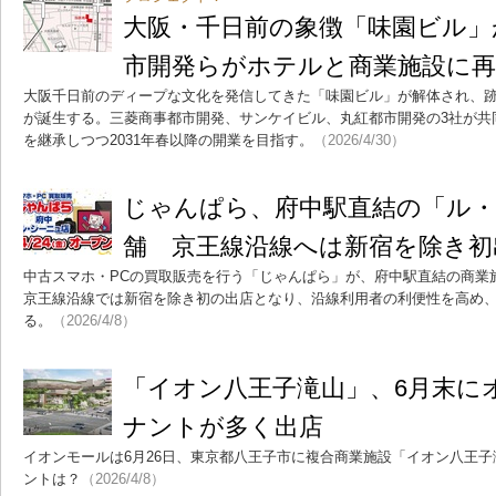
大阪・千日前の象徴「味園ビル」
市開発らがホテルと商業施設に再
大阪千日前のディープな文化を発信してきた「味園ビル」が解体され、
が誕生する。三菱商事都市開発、サンケイビル、丸紅都市開発の3社が共
を継承しつつ2031年春以降の開業を目指す。
（2026/4/30）
じゃんぱら、府中駅直結の「ル
舗 京王線沿線へは新宿を除き初
中古スマホ・PCの買取販売を行う「じゃんぱら」が、府中駅直結の商業
京王線沿線では新宿を除き初の出店となり、沿線利用者の利便性を高め
る。
（2026/4/8）
「イオン八王子滝山」、6月末に
ナントが多く出店
イオンモールは6月26日、東京都八王子市に複合商業施設「イオン八王
ントは？
（2026/4/8）