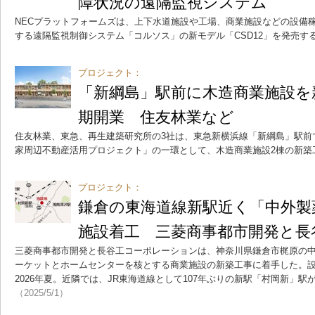
障状況の遠隔監視システム
NECプラットフォームズは、上下水道施設や工場、商業施設などの設備
する遠隔監視制御システム「コルソス」の新モデル「CSD12」を発売す
プロジェクト：
「新綱島」駅前に木造商業施設を新
期開業 住友林業など
住友林業、東急、再生建築研究所の3社は、東急新横浜線「新綱島」駅前
家周辺不動産活用プロジェクト」の一環として、木造商業施設2棟の新築
プロジェクト：
鎌倉の東海道線新駅近く「中外製
施設着工 三菱商事都市開発と長
三菱商事都市開発と長谷工コーポレーションは、神奈川県鎌倉市梶原の
ーケットとホームセンターを核とする商業施設の新築工事に着手した。
2026年夏。近隣では、JR東海道線として107年ぶりの新駅「村岡新」駅が
（2025/5/1）