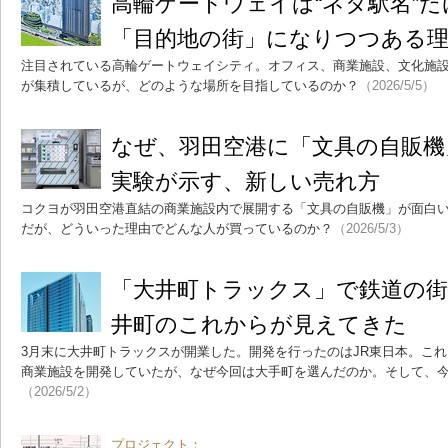
高輪ゲートウェイは“ネタ駅名”
「目的地の街」になりつつある
注目されている高輪ゲートウェイシティ。オフィス、商業施設、文化施
が集積しているが、どのような場所を目指しているのか？
（2026/5/5）
なぜ、羽田空港に「文具の自販機
実験が示す、新しい売れ方
コクヨが羽田空港直結の商業施設内で展開する「文具の自販機」が面白
だが、どういった理由でどんな人が買っているのか？
（2026/5/3）
「大井町トラックス」で鉄道の
井町のこれからが見えてきた
3月末に大井町トラックスが開業した。開発を行ったのはJR東日本。こ
商業施設を開発していたが、なぜ今回は大手町を選んだのか。そして、
（2026/5/2）
プロジェクト：