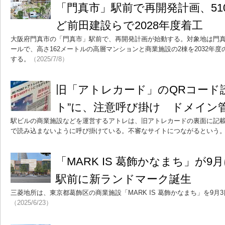
「門真市」駅前で再開発計画、5
ど前田建設らで2028年度着工
大阪府門真市の「門真市」駅前で、再開発計画が始動する。対象地は門真
ールで、高さ162メートルの高層マンションと商業施設の2棟を2032年度
する。
（2025/7/8）
旧「アトレカード」のQRコード
ト”に、注意呼び掛け ドメイン
駅ビルの商業施設などを運営するアトレは、旧アトレカードの裏面に記載
で読み込まないように呼び掛けている。不審なサイトにつながるという
「MARK IS 葛飾かなまち」が
駅前に新ランドマーク誕生
三菱地所は、東京都葛飾区の商業施設「MARK IS 葛飾かなまち」を9月
（2025/6/23）