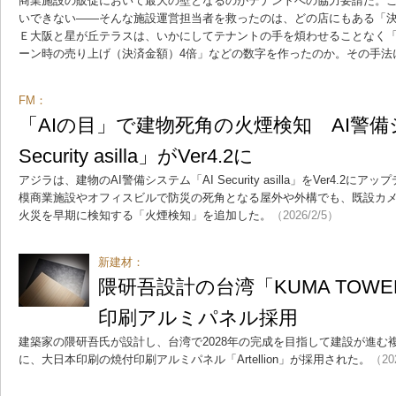
商業施設の販促において最大の壁となるのがテナントへの協力要請だ。
いできない――そんな施設運営担当者を救ったのは、どの店にもある「
Ｅ大阪と星が丘テラスは、いかにしてテナントの手を煩わせることなく「
ーン時の売り上げ（決済金額）4倍」などの数字を作ったのか。その手法
FM：
「AIの目」で建物死角の火煙検知 AI警備
Security asilla」がVer4.2に
アジラは、建物のAI警備システム「AI Security asilla」をVer4.
模商業施設やオフィスビルで防災の死角となる屋外や外構でも、既設カメ
火災を早期に検知する「火煙検知」を追加した。
（2026/2/5）
新建材：
隈研吾設計の台湾「KUMA TOW
印刷アルミパネル採用
建築家の隈研吾氏が設計し、台湾で2028年の完成を目指して建設が進む複合
に、大日本印刷の焼付印刷アルミパネル「Artellion」が採用された。
（20