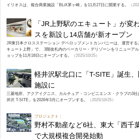
イリオスは、複合商業施設「BLiX茅ヶ崎」を11月27日に開業する。
（202
「JR上野駅のエキュート」が変
スを新設し14店舗が新オープン
JR東日本クロスステーション デベロップメントカンパニーは、運営する
キュート上野」で、 3階改札内のベーカリー・デリゾーンをリニューアル
ョップを11月18日にオープンする。
（2025/10/25）
軽井沢駅北口に「T-SITE」誕生
施設に
三菱地所、アクアイグニス、カルチュア・コンビニエンス・クラブの3社
井沢 T-SITE」を2026年3月にオープンする。
（2025/10/25）
プロジェクト：
野村不動産など6社、東大「西千
で大規模複合開発始動