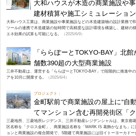
大和ハウスが木造の商業施設や事
建材積算や施工シミュレーショ
大和ハウス工業は、商業施設や事業施設などの木造建築物の設計業務でBI
ツールの連携で木造建築の短時間で高精度な設計環境を構築し、建材の
エネ効果の試算も可能になる。
（2025/6/9）
「ららぽーとTOKYO-BAY」北
舗数390超の大型商業施設
三井不動産は、運営する「ららぽーとTOKYO-BAY」で段階的に推進中
アを10月に開業する。
（2025/6/4）
プロジェクト：
金町駅前で商業施設の屋上に“自動
てマンション含む再開発街区「
三菱地所、三菱地所レジデンス、三井不動産レジデンシャルは、東京都葛
区名称を「クロス金町」、商業施設名称を「MARK IS 葛飾かなまち」
ョンと商業施設の複合開発で、5階建て商業施設には旧イトーヨーカドー