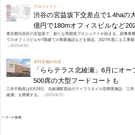
プロジェクト：
渋谷の宮益坂下交差点で1.4haの大
億円で180mオフィスビルなど20
東京都渋谷区の宮益坂で、新たな再開発プロジェクトが始まる。総事業費2
てのオフィスビルや7階建ての商業施設などを新設。2027年度にも工事着
（2025/4/30）
全51店舗が出店：
「ららテラス北綾瀬」6月にオー
500席の大型フードコートも
三井不動産は6月24日、北綾瀬駅直結のライフスタイル型商業施設「三井
綾瀬」を開業する。
（2025/4/25）