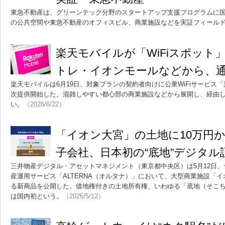
東急不動産は、グリーンテック分野のスタートアップ支援プログラムに国
の公共空間や東急不動産のオフィスビル、商業施設などを実証フィール
楽天モバイルが「WiFiスポット
トレ・イオンモールなどから、
楽天モバイルは6月19日、対象プランの契約者向けに公衆WiFiサービス「
次提供開始した。混雑しやすい都心部の商業施設などから展開し、経由
い。
（2026/6/22）
「イオン大宮」の土地に10万円
子会社、日本初の“底地”デジタル
三井物産デジタル・アセットマネジメント（東京都中央区）は5月12日、
産運用サービス「ALTERNA（オルタナ）」において、大型商業施設「
る新商品を公開した。借地権付きの土地所有権、いわゆる「底地（そこ
は国内初という。
（2026/5/12）