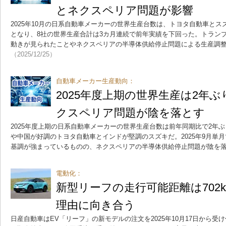
とネクスペリア問題が影響
2025年10月の日系自動車メーカーの世界生産台数は、トヨタ自動車と
となり、8社の世界生産合計は3カ月連続で前年実績を下回った。トラン
動きが見られたことやネクスペリアの半導体供給停止問題による生産調
（2025/12/25）
自動車メーカー生産動向：
2025年度上期の世界生産は2年
クスペリア問題が陰を落とす
2025年度上期の日系自動車メーカーの世界生産台数は前年同期比で2年
や中国が好調のトヨタ自動車とインドが堅調のスズキだ。2025年9月単
基調が強まっているものの、ネクスペリアの半導体供給停止問題が陰を
電動化：
新型リーフの走行可能距離は702
理由に向き合う
日産自動車はEV「リーフ」の新モデルの注文を2025年10月17日から受け