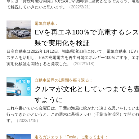
今回は「持続可能な開発」のために今後同様に重要となるであろう、電
て解説していきたいと思います。
（2022/2/21）
電気自動車：
EVを再エネ100％で充電するシ
県で実用化を検証
日産自動車は2022年1月12日、福島県浪江町において、電気自動車（E
ステムを活用し、EVの充電電力を再生可能エネルギー100％にする、エ
実用化検証を開始すると発表した。
（2022/1/18）
自動車業界の1週間を振り返る：
クルマが文化としていつまでも
すように
これを書いている金曜日は、千葉の海風に吹かれて凍える思いをしてい
行ってきたかというと、この週末に幕張メッセ（千葉市美浜区）で開かれる
す。
（2022/1/15）
走るガジェット「Tesla」に乗ってます：