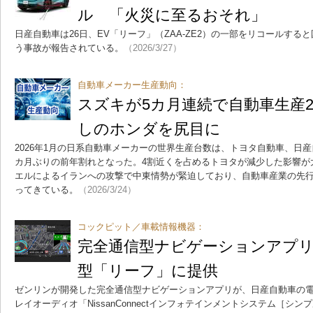
ル 「火災に至るおそれ」
日産自動車は26日、EV「リーフ」（ZAA-ZE2）の一部をリコールす
う事故が報告されている。
（2026/3/27）
自動車メーカー生産動向：
スズキが5カ月連続で自動車生産
しのホンダを尻目に
2026年1月の日系自動車メーカーの世界生産台数は、トヨタ自動車、日産
カ月ぶりの前年割れとなった。4割近くを占めるトヨタが減少した影響が
エルによるイランへの攻撃で中東情勢が緊迫しており、自動車産業の先
ってきている。
（2026/3/24）
コックピット／車載情報機器：
完全通信型ナビゲーションアプ
型「リーフ」に提供
ゼンリンが開発した完全通信型ナビゲーションアプリが、日産自動車の
レイオーディオ「NissanConnectインフォテインメントシステム［シ