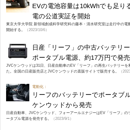
EVの電池容量は10kWhでも足
電の公道実証を開始
東京大学大学院 新領域創成科学研究科の藤本・清水研究室は走行中の電
開始する。
（2023/10/6）
日産「リーフ」の中古バッテリ
ポータブル電源、約17万円で発売
JVCケンウッドは31日、日産自動車のEV「リーフ」の再生バッテリー
た。全国の日産販売店とJVCケンウッドの直販サイトで販売する。
（2023
電動化：
リーフのバッテリーでポータブル
ケンウッドから発売
日産自動車、JVCケンウッド、フォーアールエナジーはEV「リーフ」の
ータブル電源を発売する。
（2023/9/1）