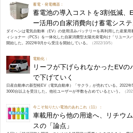
蓄電・発電機器：
蓄電池の導入コストを3割低減、
ー活用の自家消費向け蓄電システ
ダイヘンは電気自動車（EV）の使用済みバッテリーを再利用した産業用
ィショナー（PCS）を一体化した自家消費型太陽光発電向け「リユース
開始した。2022年9月から受注を開始している。
（2022/10/5）
電動化：
リーフが下げられなかったEVの
で下げていく
日産自動車の新型軽EV（電気自動車）「サクラ」が売れている。2022年
3000台以上を受注した。他社ユーザーが半数を占めているという。
（202
今こそ知りたい電池のあれこれ（11）：
車載用から他の用途へ、リチウ
スの「論点」