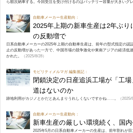
ら順次納車する。今回受注を受け付けるのはバッテリー容量が大きいグレ
自動車メーカー生産動向：
2025年上期の新車生産は2年ぶ
の反動増で
日系自動車メーカーの2025年上期の自動車生産は、前年の型式指定の認
止の反動増があった一方で、中国市場の競争激化や東南アジアの経済低
かれた。
（2025/8/28）
モビリティメルマガ 編集後記：
閉鎖決定の日産追浜工場が「工場
道はないのか
跡地利用がカジノとかだとあんまりうれしくないですかね……。
（2025/
自動車メーカー生産動向：
新車生産の厳しい環境続く、国内
2025年5月の日系自動車メーカーの生産は、前年割れが