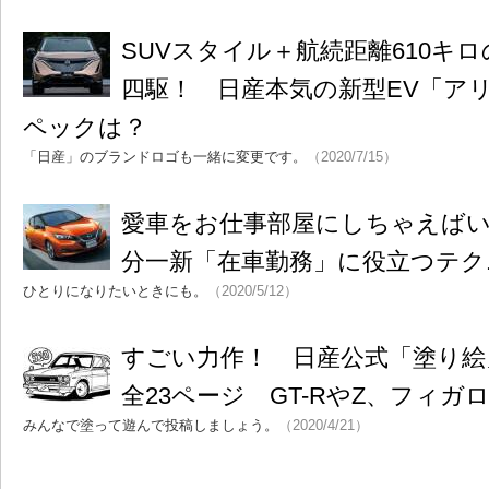
SUVスタイル＋航続距離610キ
四駆！ 日産本気の新型EV「ア
ペックは？
「日産」のブランドロゴも一緒に変更です。
（2020/7/15）
愛車をお仕事部屋にしちゃえば
分一新「在車勤務」に役立つテク
ひとりになりたいときにも。
（2020/5/12）
すごい力作！ 日産公式「塗り絵
全23ページ GT-RやZ、フィ
みんなで塗って遊んで投稿しましょう。
（2020/4/21）