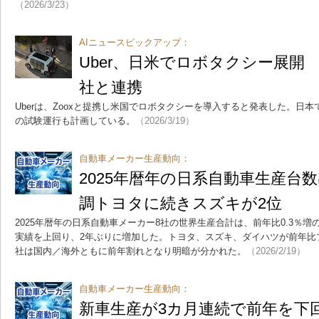
（2026/3/23）
AIニュースピックアップ：
Uber、日米でロボタクシー展開 
社と連携
Uberは、Zooxと提携し米国でロボタクシーを導入すると発表した。日本
の試験運行も計画している。
（2026/3/19）
自動車メーカー生産動向：
2025年暦年の日系自動車生産台
調トヨタに続きスズキが2位
2025年暦年の日系自動車メーカー8社の世界生産合計は、前年比0.3％増の2
実績を上回り、2年ぶりに増加した。トヨタ、スズキ、ダイハツが前年比
社は国内／海外ともに前年割れとなり明暗が分かれた。
（2026/2/19）
自動車メーカー生産動向：
新車生産が3カ月連続で前年を下