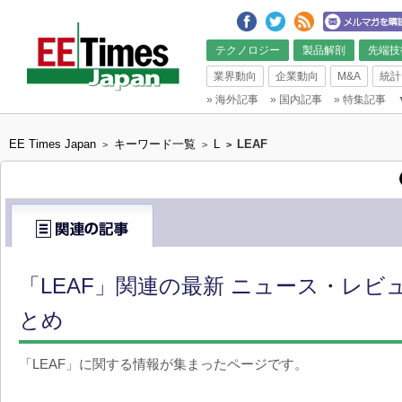
テクノロジー
製品解剖
先端技
業界動向
企業動向
M&A
統計
»
海外記事
»
国内記事
»
特集記事
EE Times Japan
キーワード一覧
L
LEAF
>
>
>
「LEAF」関連の最新 ニュース・レビュ
とめ
「LEAF」に関する情報が集まったページです。