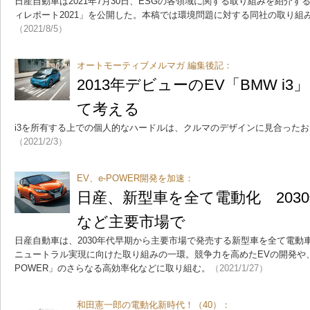
日産自動車は2021年7月30日、ESGの各領域に関する取り組みを紹介
ィレポート2021」を公開した。本稿では環境問題に対する同社の取り組
（2021/8/5）
オートモーティブメルマガ 編集後記：
2013年デビューのEV「BMW i
て考える
i3を所有する上での個人的なハードルは、クルマのデザインに見合った
（2021/2/3）
EV、e-POWER開発を加速：
日産、新型車を全て電動化 203
など主要市場で
日産自動車は、2030年代早期から主要市場で発売する新型車を全て電動
ニュートラル実現に向けた取り組みの一環。競争力を高めたEVの開発や、
POWER」のさらなる高効率化などに取り組む。
（2021/1/27）
和田憲一郎の電動化新時代！（40）：