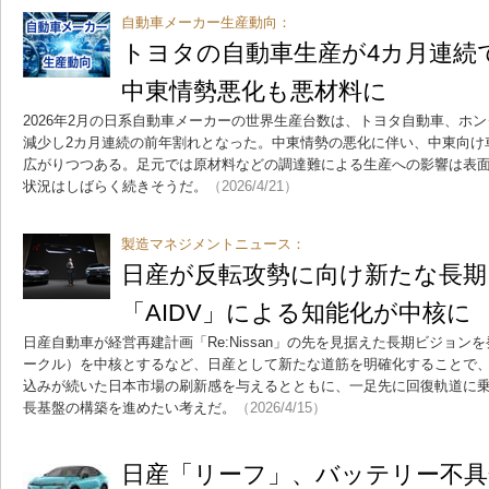
自動車メーカー生産動向：
トヨタの自動車生産が4カ月連続
中東情勢悪化も悪材料に
2026年2月の日系自動車メーカーの世界生産台数は、トヨタ自動車、ホン
減少し2カ月連続の前年割れとなった。中東情勢の悪化に伴い、中東向け
広がりつつある。足元では原材料などの調達難による生産への影響は表
状況はしばらく続きそうだ。
（2026/4/21）
製造マネジメントニュース：
日産が反転攻勢に向け新たな長期
「AIDV」による知能化が中核に
日産自動車が経営再建計画「Re:Nissan」の先を見据えた長期ビジョンを
ークル）を中核とするなど、日産として新たな道筋を明確化することで、Re
込みが続いた日本市場の刷新感を与えるとともに、一足先に回復軌道に
長基盤の構築を進めたい考えだ。
（2026/4/15）
日産「リーフ」、バッテリー不具