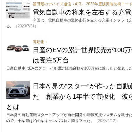
福田昭のデバイス通信（413） 2022年度版実装技術ロー
電気自動車の将来を左右する充電
今回は、電気自動車の道路走行を支える充電インフラ（
る。
（2023/7/31）
電動化：
日産のEVの累計世界販売が100
は受注5万台
日産自動車はEVのグローバル累計販売台数が100万台に達したと発表し
日本AI界の“スター”が作った自
た 創業から1年半で市販化 彼
とは
日本発の自動運転スタートアップが自社開発の運転支援システムを載せ
ので、千葉県は柏の葉キャンパス駅に降り立った。
（2023/4/12）