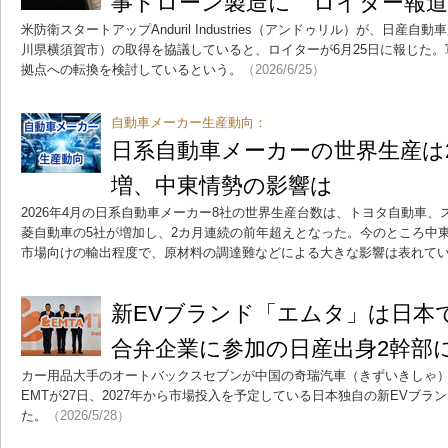
事ドローン製造に ロイター報道
米防衛スタートアップAnduril Industries（アンドゥリル）が、日
川県横須賀市）の取得を協議していると、ロイターが6月25日に報じた
拠点への転換を検討しているという。
（2026/6/25）
自動車メーカー生産動向：
日系自動車メーカーの世界生産は
増、中東情勢の影響は
2026年4月の日系自動車メーカー8社の世界生産台数は、トヨタ自動車
菱自動車の5社が増加し、2カ月連続の前年超えとなった。今のところ中
市場向けの輸出程度で、原材料の調達難などによる大きな影響は表れて
新EVブランド「エムタ」は日本
合弁企業に参加の日産出身2幹部
カー用品大手のオートバックスセブンが中国の奇瑞汽車（きずいきしゃ）
EMTが27日、2027年から市場投入を予定している日本独自の新EVブラ
た。
（2026/5/28）