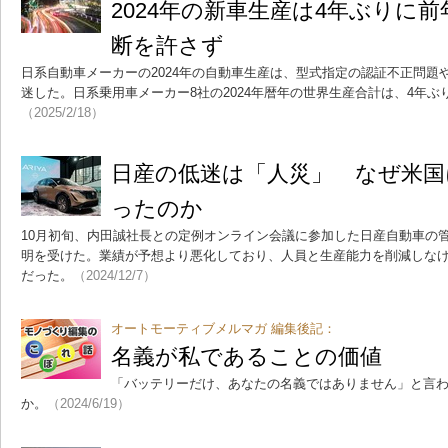
2024年の新車生産は4年ぶりに前
断を許さず
日系自動車メーカーの2024年の自動車生産は、型式指定の認証不正問題
迷した。日系乗用車メーカー8社の2024年暦年の世界生産合計は、4年
（2025/2/18）
日産の低迷は「人災」 なぜ米国
ったのか
10月初旬、内田誠社長との定例オンライン会議に参加した日産自動車の
明を受けた。業績が予想より悪化しており、人員と生産能力を削減しな
だった。
（2024/12/7）
オートモーティブメルマガ 編集後記：
名義が私であることの価値
「バッテリーだけ、あなたの名義ではありません」と言
か。
（2024/6/19）