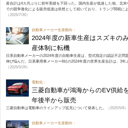
産合計は4カ月ぶりに前年実績を下回った。国内生産が低迷した他、北米
での競争激化による販売低迷は依然として続いており、トランプ関税に
（2025/7/30）
自動車メーカー生産動向：
2024年度の新車生産はスズキの
産体制に転機
日系自動車メーカーの2024年度の自動車生産は、型式指定の認証不正問
伸び悩んだ。日系乗用車メーカー8社の2024年度の世界生産合計は、3
（2025/5/29）
電動化：
三菱自動車が鴻海からのEV供給を
年後半から販売
三菱自動車は電動車のラインアップ拡充について発表した。
（2025/5/8）
自動車メーカー生産動向：