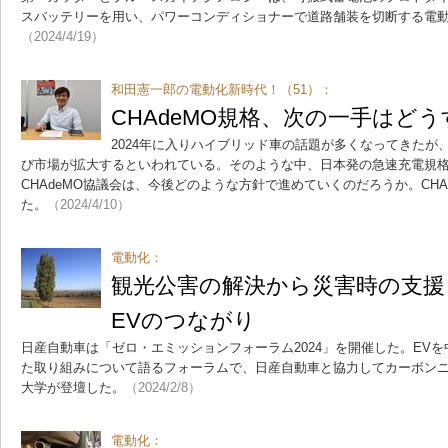
スバッテリーを用い、パワーコンディショナーで道路舗装を切断する電
（2024/4/19）
和田憲一郎の電動化新時代！（51）：
CHAdeMO規格、次の一手はど
2024年に入りハイブリッド車の話題が多くなってきたが
び市場が拡大するといわれている。そのような中、日本発の急速充電規格C
CHAdeMO協議会は、今後どのような方針で進めていくのだろうか。CH
た。
（2024/4/10）
電動化：
観光公害の解決から災害時の支援
EVのつながり
日産自動車は「ゼロ・エミッションフォーラム2024」を開催した。EV
た取り組みについて語るフォーラムで、日産自動車と協力してカーボン
大学が登壇した。
（2024/2/8）
電動化：