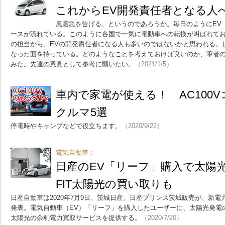
これからEV開発責任者となる人
風雲急を告げる、というのであろうか。毎日のようにEV
ースが流れている。このように各国で一気に電動車への転換が叫ばれてお
の担当から、EVの開発責任者になる人も多いのではないかと思われる。
なった面を持っている。どのようなことを考えておけば良いのか、筆者の
みた。先達の意見として参考に願いたい。
（2021/1/5）
車内で家電が使える！ AC100
クルマ5選
停電時やキャンプなどで役立ちます。
（2020/9/22）
電気自動車：
日産のEV「リーフ」購入で太陽
FIT太陽光の買い取りも
日産自動車は2020年7月9日、茨城日産、日産プリンス茨城販売が、新
発表。電気自動車（EV）「リーフ」を購入したユーザーに、太陽光発電の
太陽光の余剰電力買取サービスを提供する。
（2020/7/20）