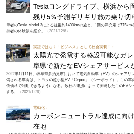
Teslaロングドライブ、横浜から
残り5％予測ギリギリ旅の乗り切
筆者のTesla Model 3による往復約1400kmの旅と、1回の満充電で7
持者の体験談を紹介。
（2021/12/8）
実証ではなく「ビジネス」として社会実装！：
太陽光で発電する移設可能なガレ
阜県で新たなEVシェアサービス
2022年1月11日、岐阜県多治見市において電気自動車（EV）のシェア
備される車両は、トヨタの超小型EV「C+pod」（シーポッド）。この車両
低価格で利用できるようになる。数社の連携によって実現したこのEVシ
する。
（2021/12/6）
電動化：
カーボンニュートラル達成に向
在地