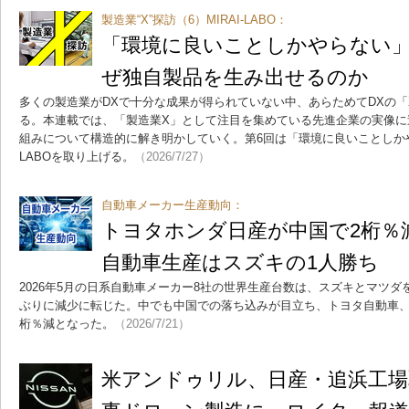
製造業“X”探訪（6）MIRAI-LABO：
「環境に良いことしかやらない」 M
ぜ独自製品を生み出せるのか
多くの製造業がDXで十分な成果が得られていない中、あらためてDXの
る。本連載では、「製造業X」として注目を集めている先進企業の実像に
組みについて構造的に解き明かしていく。第6回は「環境に良いことしかやら
LABOを取り上げる。
（2026/7/27）
自動車メーカー生産動向：
トヨタホンダ日産が中国で2桁％減
自動車生産はスズキの1人勝ち
2026年5月の日系自動車メーカー8社の世界生産台数は、スズキとマツダ
ぶりに減少に転じた。中でも中国での落ち込みが目立ち、トヨタ自動車、
桁％減となった。
（2026/7/21）
米アンドゥリル、日産・追浜工場