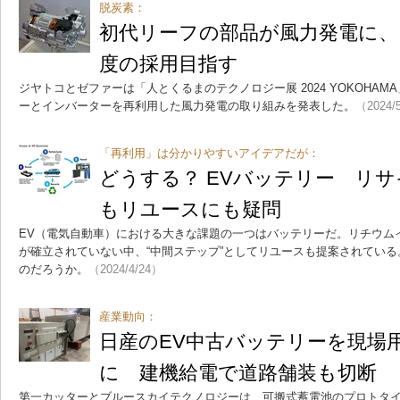
脱炭素：
初代リーフの部品が風力発電に、ジ
度の採用目指す
ジヤトコとゼファーは「人とくるまのテクノロジー展 2024 YOKOHAM
ーとインバーターを再利用した風力発電の取り組みを発表した。
（2024/
「再利用」は分かりやすいアイデアだが：
どうする？ EVバッテリー リ
もリユースにも疑問
EV（電気自動車）における大きな課題の一つはバッテリーだ。リチウム
が確立されていない中、“中間ステップ”としてリユースも提案されてい
のだろうか。
（2024/4/24）
産業動向：
日産のEV中古バッテリーを現場
に 建機給電で道路舗装も切断
第一カッターとブルースカイテクノロジーは、可搬式蓄電池のプロトタイ