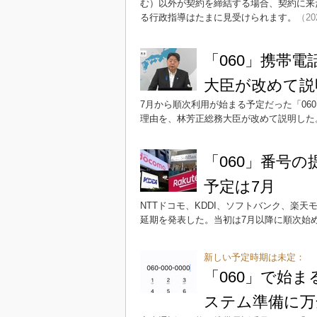
む）以外が契約を締結する場合、契約に来
る行政指導はたまに見受けられます。
（20
「060」携帯
大臣が改めて説
7月から順次利用が始まる予定だった「0
理由を、林芳正総務大臣が改めて説明した
「060」番号
予定は7月
NTTドコモ、KDDI、ソフトバンク、楽天
延期を発表した。当初は7月以降に順次始
新しい予定時期は未定：
「060」で始
ステム準備に万