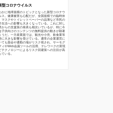
新型コロナウイルス
わかに地球規模のトピックとなった新型コロナウ
ルス。健康被害も心配だが、全国規模での臨時休
、マスクやトイレットペーパーの品薄など市民の
常生活への影響も大きくなっている。これに対し
業からの支援策の発表も相次いでいるが、特に今
は子供向けのコンテンツの無料提供の動きが顕著
ようだ。一方産業面では、観光や小売、飲食業等
特に大きな影響を受けている。通常の企業運営に
いても面会や通勤の場がリスク視され、サーモグ
フィやWeb会議ツールの活用、テレワークの実現
どテクノロジーによるリスク回避策への注目が高
っている。