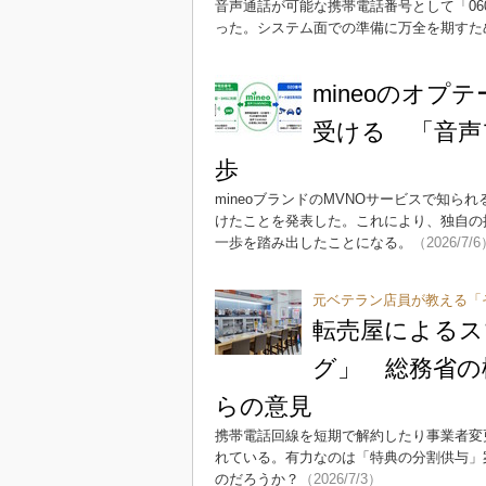
音声通話が可能な携帯電話番号として「0
った。システム面での準備に万全を期すた
mineoのオ
受ける 「音声
歩
mineoブランドのMVNOサービスで知ら
けたことを発表した。これにより、独自の
一歩を踏み出したことになる。
（2026/7/
元ベテラン店員が教える「
転売屋によるス
グ」 総務省の
らの意見
携帯電話回線を短期で解約したり事業者変
れている。有力なのは「特典の分割供与」
のだろうか？
（2026/7/3）