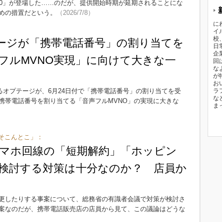
60」が登場した……のだが、提供開始時期が延期されることにな
めの措置だという。
（2026/7/8）
に
イ
校
プテージが「携帯電話番号」の割り当てを
日
企
フルMVNO実現」に向けて大きな一
回
な
が
お
れるオプテージが、6月24日付で「携帯電話番号」の割り当てを受
ラ
な
携帯電話番号を割り当てる「音声フルMVNO」の実現に大きな
ま
6）
そこんとこ」：
マホ回線の「短期解約」「ホッピン
検討する対策は十分なのか？ 店員か
更したりする事案について、総務省の有識者会議で対策が検討さ
案なのだが、携帯電話販売店の店員から見て、この議論はどうな