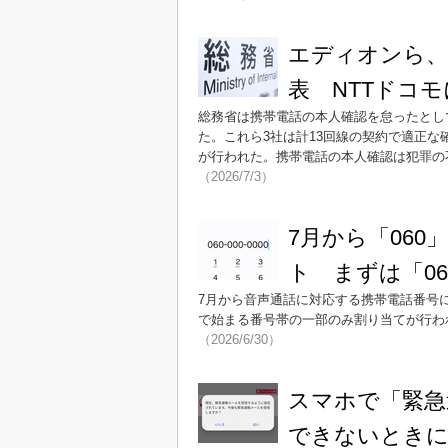
エディオンら、
表 NTTドコ
総務省は携帯電話の本人確認を怠ったとし
た。これら3社は計13回線の契約で適正な
が行われた。携帯電話の本人確認は犯罪の
（2026/7/3）
7月から「06
ト まずは「06
7月から音声通話に対応する携帯電話番号に「
で始まる番号帯の一部のみ割り当てが行わ
（2026/6/30）
スマホで「緊急
できないとき