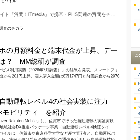
ル モバイル
&Aサイト「質問！ITmedia」で携帯・PHS関連の質問をチェ
 調査のチカラ
ホの月額料金と端末代金が上昇、デー
こ
は？ MM総研が調査
ビス利用実態（2026年7月調査）」の結果を発表。スマートフォ
から201円上昇、端末購入金額は8万1747円と前回調査から2976
、自動運転レベル4の社会実装に注力
×モビリティ」を紹介
er Rakuten Mobile」に、佐賀市で行った自動運転の実証実験
「地域社会DX推進パッケージ事業（自動運転レベル4検証タイ
バイルは、佐賀市や東京科学大学など産学官7者と、自動運転バ
した。実証団体は普段の携帯電話の通信を活用した自動運転技術