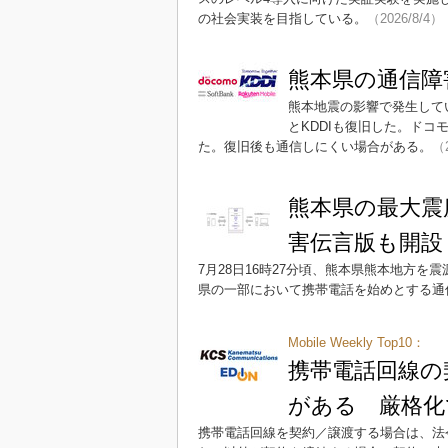
の社会実装を目指している。
（2026/8/4）
熊本県の通信障
熊本地震の影響で発生して
とKDDIも復旧した。ドコモ
た。復旧後も通信しにくい場合がある。
（2
熊本県の最大震
害伝言版も開設
7月28日16時27分頃、熊本県熊本地方を
県の一部において携帯電話を始めとする通
Mobile Weekly Top10：
携帯電話回線の
がある 厳格化
携帯電話回線を契約／譲渡する場合は、法