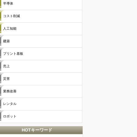
半導体
コスト削減
人工知能
建築
プリント基板
売上
災害
業務改善
レンタル
ロボット
HOTキーワード