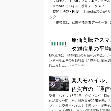
・
プロモバ - ITmedia プロフェッショナ
・
ITmedia モバイル：携帯データBOX
・
→ITmediaのQ
質問！携帯・PHS
ック
・
「携帯電話」に関する調査データ一覧 |
原価高騰でスマ
タ通信量の平均
MM総研は「携帯電話の月額利用料金とサー
ン利用者全体の月額料金は4198円と前回調査
円上昇した。
（2026/8/6）
楽天モバイル
佐賀市の「通信
楽天モバイルは8月4日、公式ブログ「Discov
の記事を公開した。総務省が2025年度の
プ）」に楽天モバイルを採択した。楽天モ
スのレベル4導入に向けた実証実験を実施