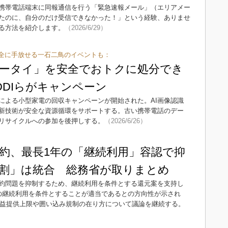
携帯電話端末に同報通信を行う「緊急速報メール」（エリアメー
たのに、自分のだけ受信できなかった！」という経験、ありませ
る方法を紹介します。
（2026/6/29）
全に手放せる一石二鳥のイベントも：
ータイ」を安全でおトクに処分でき
DDIらがキャンペーン
による小型家電の回収キャンペーンが開始された。AI画像認識
新技術が安全な資源循環をサポートする。古い携帯電話のデー
リサイクルへの参加を後押しする。
（2026/6/26）
約、最長1年の「継続利用」容認で抑
割」は統合 総務省が取りまとめ
約問題を抑制するため、継続利用を条件とする還元案を支持し
の継続利用を条件とすることが適当であるとの方向性が示され
、利益提供上限や囲い込み規制の在り方について議論を継続する。