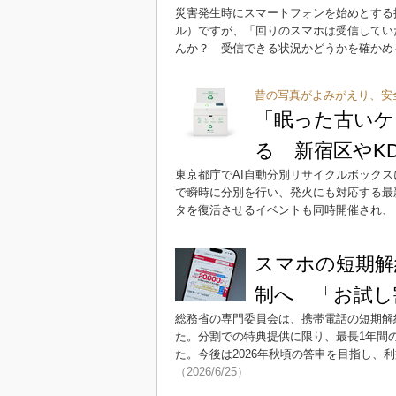
災害発生時にスマートフォンを始めとする
ル）ですが、「回りのスマホは受信してい
んか？ 受信できる状況かどうかを確かめ
昔の写真がよみがえり、安
「眠った古いケ
る 新宿区やK
東京都庁でAI自動分別リサイクルボックス
で瞬時に分別を行い、発火にも対応する最
タを復活させるイベントも同時開催され、
スマホの短期解
制へ 「お試し
総務省の専門委員会は、携帯電話の短期解
た。分割での特典提供に限り、最長1年間
た。今後は2026年秋頃の答申を目指し
（2026/6/25）