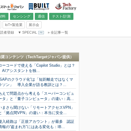
材料
センシング
通信
テスト/計測
IoT×製造業
展示会
読者登録
▼
SPECIAL
»
全記事一覧
推奨コンテンツ（
TechTargetジャパン
提供）
ローコードで使える「Copilot Studio」とは？
AIアシスタントを独...
“SAPのクラウド化”は「短距離走ではなくマ
ラソン」 導入企業が語る教訓とは？...
あえて問題点から考える「スーパーコンピュ
ータ」と「量子コンピュータ」の違い：高...
いまさら聞けない「リモートアクセスVPN」
と「拠点間VPN」の違い：本当に安全...
侵入経路は「正規アカウント」が最多 認証
情報の“盗まれ方”にはある変化も：IB...