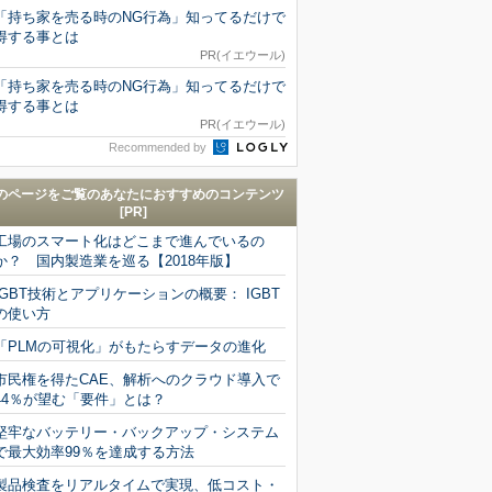
「持ち家を売る時のNG行為」知ってるだけで
得する事とは
PR(イエウール)
「持ち家を売る時のNG行為」知ってるだけで
得する事とは
PR(イエウール)
Recommended by
のページをご覧のあなたにおすすめのコンテンツ
[PR]
工場のスマート化はどこまで進んでいるの
か？ 国内製造業を巡る【2018年版】
IGBT技術とアプリケーションの概要： IGBT
の使い方
「PLMの可視化」がもたらすデータの進化
市民権を得たCAE、解析へのクラウド導入で
44％が望む「要件」とは？
堅牢なバッテリー・バックアップ・システム
で最大効率99％を達成する方法
製品検査をリアルタイムで実現、低コスト・