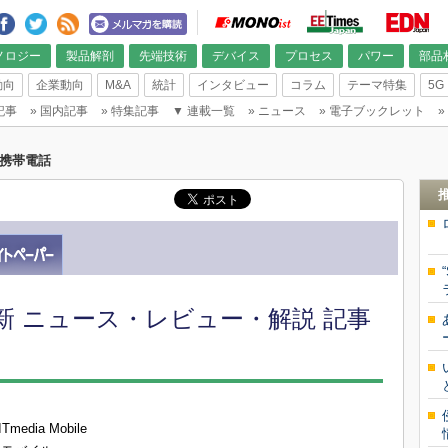
ノロジー
製品解剖
先端技術
デバイス
プロセス
パワー
部品
動向
企業動向
M&A
統計
インタビュー
コラム
テーマ特集
5G
記事
»
国内記事
»
特集記事
▼
連載一覧
»
ニュース
»
電子ブックレット
»
携帯電話
新 ニュース・レビュー・解説 記事
dia Mobile