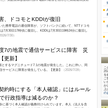
害、ドコモとKDDIが復旧
いた携帯電話の通信障害が、ソフトバンクに続いて、NTTドコモ
は7月30日17時頃に復旧し、KDDIは7月30日19時24分に復旧し
026/7/30）
度7の地震で通信サービスに障害 災
【更新】
震源とするマグニチュード7.1の地震が発生した。これに伴い、同
こ
信サービスに障害が発生している。【更新】
（2026/7/28）
2
を
ご
い
か
契約時にする「本人確認」にはルール
上
の
で行政指導は減るのか？
令に基づく本人確認が義務付けられています。本人（法人を含