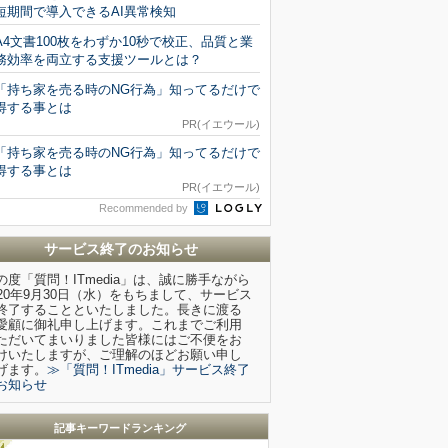
短期間で導入できるAI異常検知
A4文書100枚をわずか10秒で校正、品質と業
務効率を両立する支援ツールとは？
「持ち家を売る時のNG行為」知ってるだけで
得する事とは
PR(イエウール)
「持ち家を売る時のNG行為」知ってるだけで
得する事とは
PR(イエウール)
Recommended by
サービス終了のお知らせ
の度「質問！ITmedia」は、誠に勝手ながら
020年9月30日（水）をもちまして、サービス
終了することといたしました。長きに渡る
愛顧に御礼申し上げます。これまでご利用
ただいてまいりました皆様にはご不便をお
けいたしますが、ご理解のほどお願い申し
げます。
≫「質問！ITmedia」サービス終了
お知らせ
記事キーワードランキング