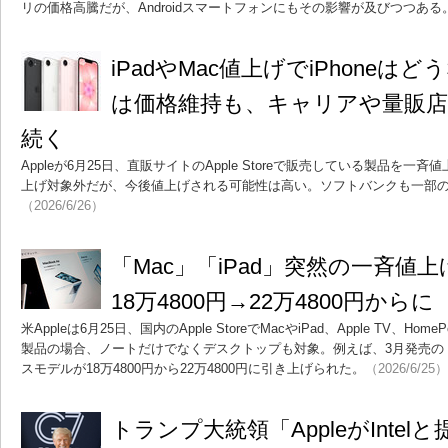
リの価格高騰だが、Androidスマートフォンにもその影響が及びつつある
iPadやMac値上げでiPhoneはど
は価格維持も、キャリアや量販
続く
Appleが6月25日、直販サイトのApple Storeで販売している製品を一斉
上げ対象外だが、今後値上げされる可能性は高い。ソフトバンクも一部のi
（2026/6/26）
「Mac」「iPad」突然の一斉値上げ 
18万4800円→22万4800円からに
米Appleは6月25日、国内のApple StoreでMacやiPad、Apple TV、
製品の場合、ノートだけでなくデスクトップも対象。例えば、3月発売の「Mac
スモデルが18万4800円から22万4800円に引き上げられた。
（2026/6/25）
トランプ大統領「AppleがInte