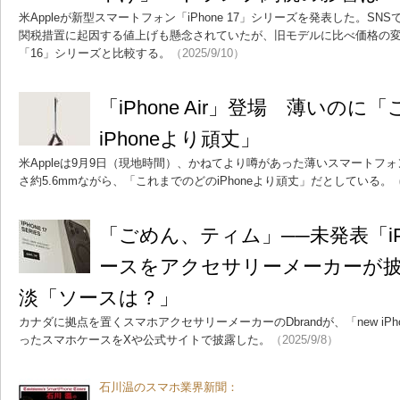
米Appleが新型スマートフォン「iPhone 17」シリーズを発表した。S
関税措置に起因する値上げも懸念されていたが、旧モデルに比べ価格の変化
「16」シリーズと比較する。
（2025/9/10）
「iPhone Air」登場 薄いの
iPhoneより頑丈」
米Appleは9月9日（現地時間）、かねてより噂があった薄いスマートフォン「i
さ約5.6mmながら、「これまでのどのiPhoneより頑丈」だとしている。
（
「ごめん、ティム」──未発表「iPh
ースをアクセサリーメーカーが
淡「ソースは？」
カナダに拠点を置くスマホアクセサリーメーカーのDbrandが、「new iPho
ったスマホケースをXや公式サイトで披露した。
（2025/9/8）
石川温のスマホ業界新聞：