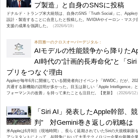
プ製造」と自身のSNSに投稿
ドナルド・トランプ米大統領は、自身のSNS「Truth Social」に、Appl
設計・製造することに合意したと投稿した。NVIDIAやイーロン・マスク氏
支援の成果を強調した。
（2026/6/19）
本田雅一のクロスオーバーデジタル：
AIモデルの性能競争から降りたA
AI時代の“計画的長寿命化”と「Sir
プリをつなぐ理由
Appleが毎年6月に開催している開発者向けイベント「WWDC」だが、20
共通する新機能の説明が多かった。目玉は新しい「Apple Intelligence」
フォーマンスの改善」を持って来たことも注目だ。【更新】
（2026/6/12
「Siri AI」発表したApple幹部
判” 対Gemini巻き返しの戦略は
米Appleは6月9日（現地時間）、長らく延期されていたSiriの大規模
アシスタントによって、AI競争において大手テクノロジー企業や新興企