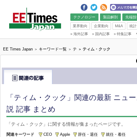
テクノロジー
製品解剖
先端技
業界動向
企業動向
M&A
統計
»
海外記事
»
国内記事
»
特集記事
EE Times Japan
キーワード一覧
テ
ティム・クック
>
>
>
「ティム・クック」関連の最新 ニュ
説 記事 まとめ
「ティム・クック」に関する情報が集まったページです。
関連キーワード
CEO
Apple
辞任・退任
就任・着任