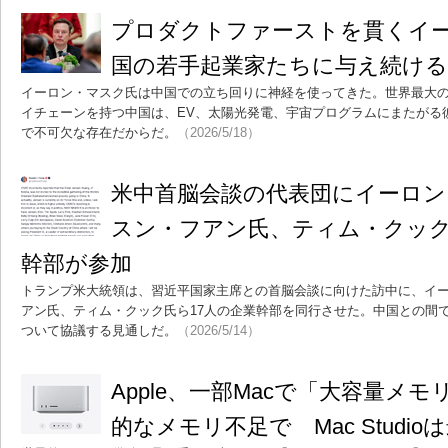
プロダクトファーストを貫くイ
国の若手起業家たちに与え続ける
イーロン・マスク氏は中国での立ち回りに神経を使ってきた。世界最大
イチェーンを持つ中国は、EV、太陽光発電、宇宙プログラムにまたがる
で不可欠な存在だからだ。
（2026/5/18）
米中首脳会談の代表団にイーロン
スン・フアン氏、ティム・クック
幹部が参加
トランプ米大統領は、習近平国家主席との首脳会談に向けた訪中に、イ
アン氏、ティム・クック氏ら17人の企業幹部を同行させた。中国との間
ついて協議する見通しだ。
（2026/5/14）
Apple、一部Macで「大容量メ
的なメモリ不足で Mac Studio