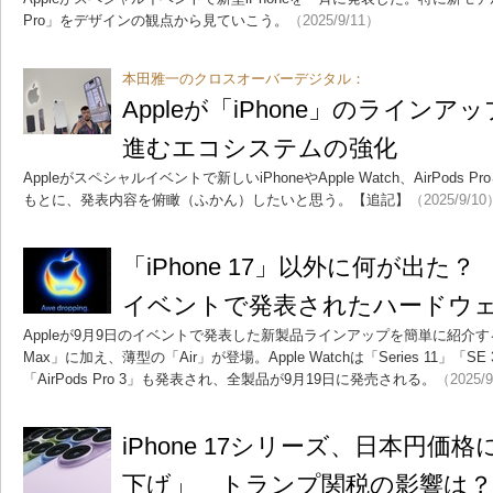
Pro」をデザインの観点から見ていこう。
（2025/9/11）
本田雅一のクロスオーバーデジタル：
Appleが「iPhone」のライン
進むエコシステムの強化
Appleがスペシャルイベントで新しいiPhoneやApple Watch、AirPo
もとに、発表内容を俯瞰（ふかん）したいと思う。【追記】
（2025/9/10
「iPhone 17」以外に何が出た？
イベントで発表されたハードウ
Appleが9月9日のイベントで発表した新製品ラインアップを簡単に紹介する。iPh
Max」に加え、薄型の「Air」が登場。Apple Watchは「Series 11」「SE 
「AirPods Pro 3」も発表され、全製品が9月19日に発売される。
（2025/
iPhone 17シリーズ、日本円価
下げ」 トランプ関税の影響は？