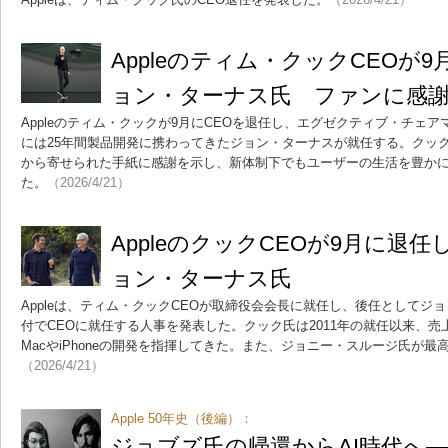
Appleのティム・クックCEOが
ョン・ターナス氏 ファンに感
Appleのティム・クックが9月にCEOを退任し、エグゼクティブ・チェ
には25年間製品開発に携わってきたジョン・ターナスが就任する。クック
から寄せられた手紙に感謝を示し、新体制下でもユーザーの生活を豊か
た。
（2026/4/21）
AppleのクックCEOが9月に退
ョン・ターナス氏
Appleは、ティム・クックCEOが取締役会会長に就任し、後任としてジ
付でCEOに就任する人事を発表した。クック氏は2011年の就任以来、売
MacやiPhoneの開発を指揮してきた。また、ジョニー・スルージ氏が
（2026/4/21）
Apple 50年史（後編）：
ジョブズ氏の帰還からAI時代へ――