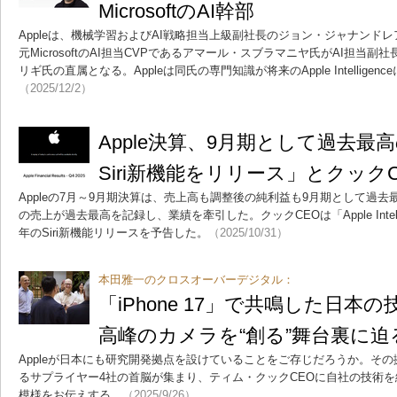
MicrosoftのAI幹部
Appleは、機械学習およびAI戦略担当上級副社長のジョン・ジャナンド
元MicrosoftのAI担当CVPであるアマール・スブラマニヤ氏がAI担当
リギ氏の直属となる。Appleは同氏の専門知識が将来のApple Intellig
（2025/12/2）
Apple決算、9月期として過去最
Siri新機能をリリース」とクックC
Appleの7月～9月期決算は、売上高も調整後の純利益も9月期として過去最
の売上が過去最高を記録し、業績を牽引した。クックCEOは「Apple Intel
年のSiri新機能リリースを予告した。
（2025/10/31）
本田雅一のクロスオーバーデジタル：
「iPhone 17」で共鳴した日本の
高峰のカメラを“創る”舞台裏に迫
Appleが日本にも研究開発拠点を設けていることをご存じだろうか。その拠
るサプライヤー4社の首脳が集まり、ティム・クックCEOに自社の技術
模様をお伝えする。
（2025/9/26）