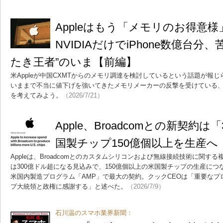
Appleはもう「メモリのお得
NVIDIAだけでiPhone数億台分
たき王者”のいま【前編】
米Appleが中国CXMTからのメモリ調達を検討しているという話題が報じら
いままで不当に値下げを強いてきたメモリメーカーの反撃を受けている
を考えてみよう。
（2026/7/21）
Apple、Broadcomとの新契約は
国製チップ150億個以上を生産へ
Appleは、Broadcomとのカスタムシリコンおよび無線接続技術に関
は300億ドル超になる見込みで、150億個以上の米国製チップの生産に
米国内製造プログラム「AMP」で最大の契約。クックCEOは「重要な
プ大統領と政権に感謝する」と述べた。
（2026/7/9）
石川温のスマホ業界新聞：