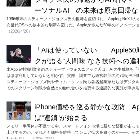
ーソナルAI」の未来は原点回帰
1996年末のスティーブ・ジョブズ氏の復帰を皮切りに、AppleはNeX
次世代OSへの抜本的な刷新を図った。Appleが歩んだ50年のイノベー
（2026/4/20）
「AIは使っていない」 Apple
クが語る“人間味”なき技術への違
米Apple共同創業者のスティーブ・ウォズニアック氏は、AIの生成物を
はほぼ利用していないと明かす。実際、調査でも経営幹部の約7割がAI利
スティーブ・ジョブズ氏やティム・クック氏ら著名起業家たちはデジタ
でのスクリーン制限や自然との触れ合いを推奨する逆説的な実態が浮き
iPhone価格を巡る静かな攻防 A
ば“連鎖”が始まる
メモリー半導体が不足する中、スマートフォン市場に新たな緊張が走っている。
上げするのか、それとも価格を維持してシェア拡大を狙うのか――。そ
しかねない。
（2026/2/14）