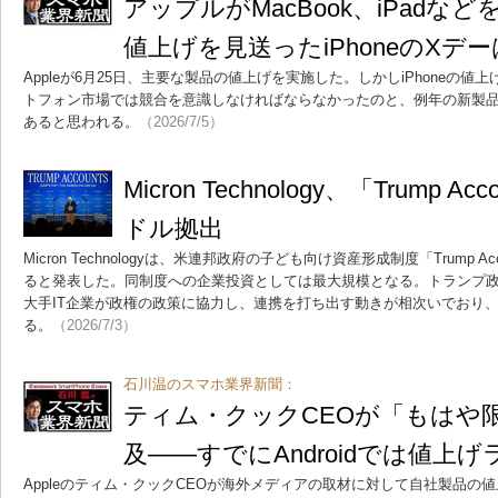
アップルがMacBook、iPadな
値上げを見送ったiPhoneのXデ
Appleが6月25日、主要な製品の値上げを実施した。しかしiPhoneの
トフォン市場では競合を意識しなければならなかったのと、例年の新製
あると思われる。
（2026/7/5）
Micron Technology、「Trump A
ドル拠出
Micron Technologyは、米連邦政府の子ども向け資産形成制度「Trump A
ると発表した。同制度への企業投資としては最大規模となる。トランプ政権発足
大手IT企業が政権の政策に協力し、連携を打ち出す動きが相次いでおり
る。
（2026/7/3）
石川温のスマホ業界新聞：
ティム・クックCEOが「もはや
及――すでにAndroidでは値上
Appleのティム・クックCEOが海外メディアの取材に対して自社製品の