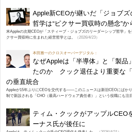
Apple新CEOが継いだ「ジョブ
哲学は“ピクサー買収時の懸念”か
米Appleの次期CEOが「スティーブ・ジョブズのリーダーシップ哲学」
クサー買収時に生まれた経営哲学とは。
（2026/4/23）
本田雅一のクロスオーバーデジタル：
なぜAppleは「半導体」と「製
たのか クック退任より重要な「
の垂直統合
Appleが15年ぶりにCEOを交代する――このニュースは新旧CEOにば
制で新設される「CHO（最高ハードウェア責任者）」という役職にも注
ティム・クックがアップルCEO
ーナス氏が後任に
Appleは、ティム・クック氏のCEO退任を発表した。
（2026/4/21）