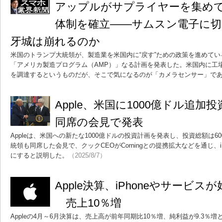
アップルがサプライヤーを集め
体制を確立――サムスン電子に
牙城は崩れるのか
米国のトランプ大統領が、製造業を米国内に“戻す”ための政策を進めている
「アメリカ製造プログラム（AMP）」なる計画を発表した。米国内に工
を調達するというものだが、そこで気になるのが「カメラセンサー」で
Apple、米国に1000億ドル追
同席の会見で発表
Appleは、米国への新たな1000億ドルの投資計画を発表し、投資総額は6
統領も同席した会見で、クックCEOがCorningとの提携拡大などを通じ、
にすると説明した。
（2025/8/7）
Apple決算、iPhoneやサービ
売上10％増
Appleの4月～6月決算は、売上高が前年同期比10％増、純利益が9.3％増と