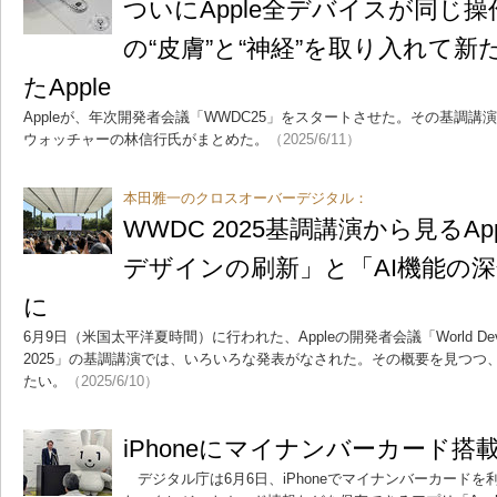
ついにApple全デバイスが同じ
の“皮膚”と“神経”を取り入れて
たApple
Appleが、年次開発者会議「WWDC25」をスタートさせた。その基調講演
ウォッチャーの林信行氏がまとめた。
（2025/6/11）
本田雅一のクロスオーバーデジタル：
WWDC 2025基調講演から見るApp
デザインの刷新」と「AI機能の
に
6月9日（米国太平洋夏時間）に行われた、Appleの開発者会議「World Develop
2025」の基調講演では、いろいろな発表がなされた。その概要を見つつ
たい。
（2025/6/10）
iPhoneにマイナンバーカード搭
デジタル庁は6月6日、iPhoneでマイナンバーカード