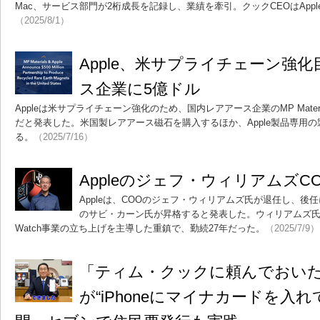
Mac、サービス部門が2桁成長を記録し、業績を牽引。クックCEOはApple In
（2025/8/1）
Apple、米サプライチェーン強
ス企業に5億ドル
Appleは米サプライチェーン強化のため、国内レアアース企業のMP Mater
だと発表した。米国製レアアース磁石を購入するほか、Apple製品専用
る。
（2025/7/16）
Appleのジェフ・ウィリアムズC
Appleは、COOのジェフ・ウィリアムズ氏が退任し、
のサビ・カーン氏が昇格すると発表した。ウィリアムズ氏は
Watch事業の立ち上げを主導した重鎮で、勤続27年だった。
（2025/7/9）
「ティム・クックに頼んでおい
が“iPhoneにマイナカードを入