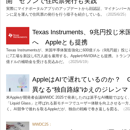
開 セブンで住民票発行も実践
実際にマイナポータルアプリのアップデートから顔認証、マイナンバーカ
ンに足を運んで住民票の発行を行う様子を紹介している。
（2025/6/25）
Texas Instruments、9兆円
へ Appleとも提携
Texas Instrumentsが、米国半導体製造強化に600億ドル（9兆円
に7工場を新設し6万人超を雇用する。AppleやNVIDIAとも提携。トラン
億ドルの補助金を受ける見込みだ。
（2025/6/19）
AppleはAIで遅れているのか？ Go
異なる“独自路線”ゆえのジレンマ
米Appleが開発者会議WWDC 2025で発表したのは派手なAI機能ではな
「Liquid Glass」と呼ばれる新モチーフでユーザー体験を向上させる一方、Appl
く。AI競争で後れを取るAppleだが、独自の戦略で巻き返しを図る。
（20
WWDC25：