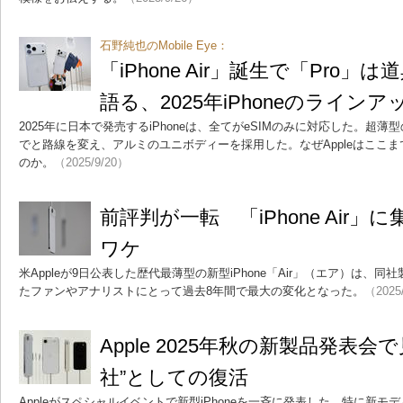
石野純也のMobile Eye：
「iPhone Air」誕生で「Pro」は
語る、2025年iPhoneのライン
2025年に日本で発売するiPhoneは、全てがeSIMのみに対応した。超薄型
でと路線を変え、アルミのユニボディーを採用した。なぜAppleはここまで
のか。
（2025/9/20）
前評判が一転 「iPhone Air
ワケ
米Appleが9日公表した歴代最薄型の新型iPhone「Air」（エア）は、
たファンやアナリストにとって過去8年間で最大の変化となった。
（2025
Apple 2025年秋の新製品発表
社”としての復活
Appleがスペシャルイベントで新型iPhoneを一斉に発表した。特に新モデル「iPh