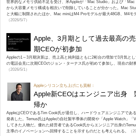
世界的なメモリ供給不足を受け、米Appleが「Mac Studio」および「Ma
から大容量メモリ構成を相次いで削除していることが分かった。Mac Studi
と大幅に制限されたほか、Mac miniはM4 Proモデルが最大48GB、M4
（2026/5/7）
Apple、3月期として過去最高の
期CEOが初参加
Appleの1～3月期決算は、売上高と純利益ともに2桁台の増加で3月気
の電話会見に次期CEOのジョン・ターナス氏が初めて参加し、現在の財
（2026/5/1）
Appleシリコン立ち上げにも貢献：
Apple新CEOはエンジニア出身
帰か
AppleはCEOであるTim Cook氏が退任し、ハードウェアエンジニアであるJ
発表した。Ternus氏はAppleの自社製半導体の開発や「Apple Watch」「
してきた人物だ。優れた経営者であるCook氏からエンジニア出身のTernu
主導のイノベーションへ回帰することを示すものだとも考えられる。
（20