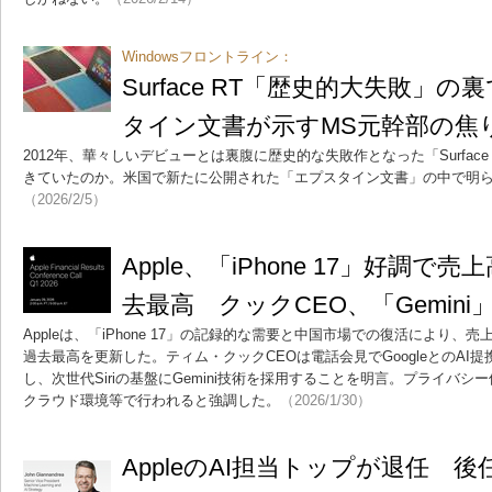
Windowsフロントライン：
Surface RT「歴史的大失敗」
タイン文書が示すMS元幹部の焦
2012年、華々しいデビューとは裏腹に歴史的な失敗作となった「Surfac
きていたのか。米国で新たに公開された「エプスタイン文書」の中で明
（2026/2/5）
Apple、「iPhone 17」好調
去最高 クックCEO、「Gemin
Appleは、「iPhone 17」の記録的な需要と中国市場での復活により
過去最高を更新した。ティム・クックCEOは電話会見でGoogleとのAI
し、次世代Siriの基盤にGemini技術を採用することを明言。プライバ
クラウド環境等で行われると強調した。
（2026/1/30）
AppleのAI担当トップが退任 後任