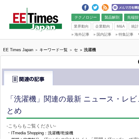
テクノロジー
製品解剖
先端技
業界動向
企業動向
M&A
統計
»
海外記事
»
国内記事
»
特集記事
EE Times Japan
キーワード一覧
セ
洗濯機
>
>
>
「洗濯機」関連の最新 ニュース・レビュ
とめ
-こちらもご覧ください-
・
ITmedia Shopping：洗濯機/乾燥機