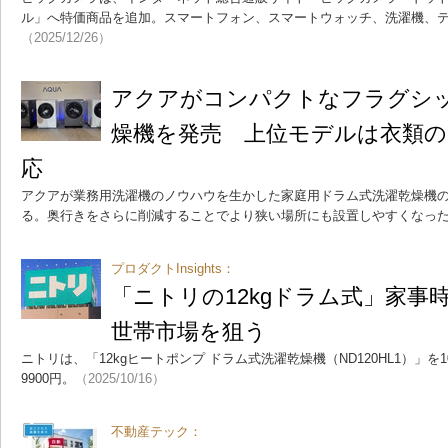
ル」へ特価商品を追加。スマートフォン、スマートウォッチ、洗濯機、
（2025/12/26）
アクアがコンパクトなフラグシ
燥機を発売 上位モデルは衣類
応
アクアが業務用洗濯機のノウハウを生かした家庭用ドラム式洗濯乾燥機
る。奥行きをさらに削減することでより狭い場所にも設置しやすくなっ
プロダクトInsights：
「ニトリの12kgドラム式」家事
世帯市場を狙う
ニトリは、「12kgヒートポンプ ドラム式洗濯乾燥機（ND120HL1）」を
9900円。
（2025/10/16）
不動産テック：