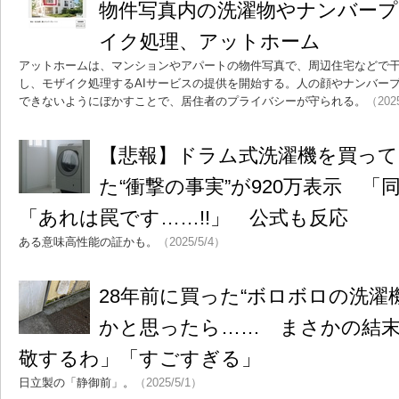
物件写真内の洗濯物やナンバープ
イク処理、アットホーム
アットホームは、マンションやアパートの物件写真で、周辺住宅などで
し、モザイク処理するAIサービスの提供を開始する。人の顔やナンバー
できないようにぼかすことで、居住者のプライバシーが守られる。
（202
【悲報】ドラム式洗濯機を買って
た“衝撃の事実”が920万表示 「
「あれは罠です……!!」 公式も反応
ある意味高性能の証かも。
（2025/5/4）
28年前に買った“ボロボロの洗濯
かと思ったら…… まさかの結末
敬するわ」「すごすぎる」
日立製の「静御前」。
（2025/5/1）