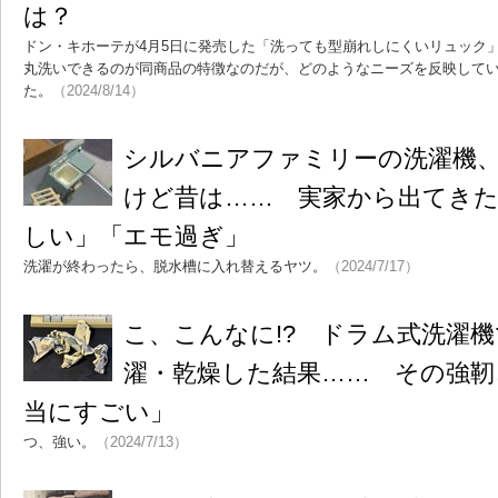
は？
ドン・キホーテが4月5日に発売した「洗っても型崩れしにくいリュック
丸洗いできるのが同商品の特徴なのだが、どのようなニーズを反映して
た。
（2024/8/14）
シルバニアファミリーの洗濯機、
けど昔は…… 実家から出てき
しい」「エモ過ぎ」
洗濯が終わったら、脱水槽に入れ替えるヤツ。
（2024/7/17）
こ、こんなに!? ドラム式洗濯
濯・乾燥した結果…… その強靭
当にすごい」
つ、強い。
（2024/7/13）