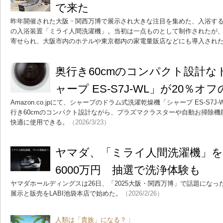
で来た
昨年開催された大阪・関西万博で展示され大きな注目を集めた、入浴す
の入浴装置「ミライ人間洗濯機」。当初は一点ものとして制作されたが
寄せられ、大阪市内のホテルや東京都内の家電量販店などにも導入され
奥行き60cmのコンパクト設計
ャープ ES-S7J-WL」が20％オフ
Amazon.co.jpにて、シャープのドラム式洗濯乾燥機「シャープ ES-S7
行き60cmのコンパクト設計ながら、プラズマクラスターや自動お掃除
快適に使用できる。
（2026/3/23）
ヤマダ、「ミライ人間洗濯機」を
6000万円 抽選で洗浄体験も
ヤマダホールディングスは26日、「2025大阪・関西万博」で話題にな
展示と販売をLABI池袋本店で始めた。
（2026/2/26）
人類は「貴族」になる？：