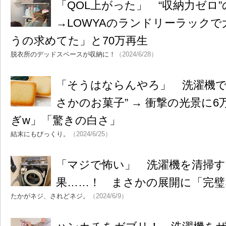
「QOL上がった」 “収納力ゼロ
→LOWYAのランドリーラック
うの求めてた」と70万再生
脱衣所のデッドスペースが収納に！
（2024/6/28）
「そうはならんやろ」 洗濯機で
さかのお菓子” → 衝撃の光景に
ぎw」「驚きの白さ」
結末にもびっくり。
（2024/6/25）
「マジで怖い」 洗濯機を清掃
果……！ まさかの展開に「完璧
たかがネジ、されどネジ。
（2024/6/9）