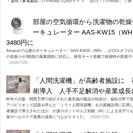
・
→ITmediaのQ&Aサイト「質問！ITmedia
質問！家電製品
部屋の空気循環から洗濯物の乾燥
ーキュレーター AAS-KW15（W
3480円に
Amazonで山善のサーキュレーター「AAS-KW15（WH）」が13％オフの
の首振りや3段階の風量調節に対応し、静音モード搭載で就寝時や部屋干
（2026/7/28）
「人間洗濯機」が高齢者施設に 
術導入 人手不足解消や産業成長
昨年の大阪・関西万博で紹介された最先端の製品や技術が、福祉分野で
アパビリオンで話題を呼んだ「ミライ人間洗濯機」を介護施設用に応用
者施設で導入されたほか、介護ロボットや人工知能（AI）による見守り
策やヘルスケア産業の成長につながりそうだ。
（2026/7/24）