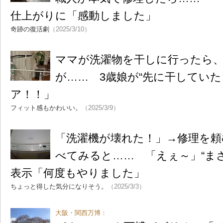
仕上がりに「感動しました」
奇跡の復活劇
（2025/3/10）
ママが洗濯物を干しに行ったら
が…… 3歳娘が“先に干していた
ア！！」
フィット感もかわいい。
（2025/3/9）
「洗濯機が壊れた！」→修理を頼
べてみると…… 「えぇ～」“まさ
表示「何度もやりました」
ちょっと得した気分になりそう。
（2025/3/3）
大阪・関西万博：