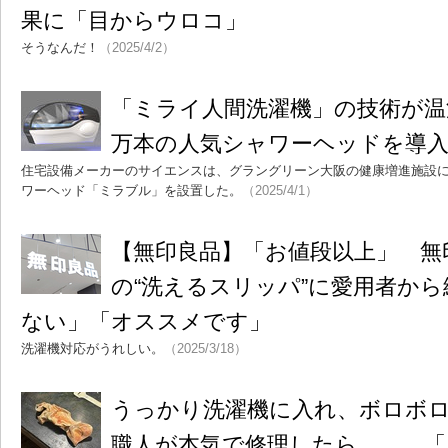
果に「目からウロコ」
そうなんだ！
（2025/4/2）
「ミライ人間洗濯機」の技術が温浴
万本の人気シャワーヘッドを導
住宅設備メーカーのサイエンスは、グラングリーン大阪の健康増進施設
ワーヘッド「ミラブル」を設置した。
（2025/4/1）
【無印良品】「お値段以上」 無印
の“洗えるスリッパ”に愛用者か
ない」「オススメです」
洗濯機対応がうれしい。
（2025/3/18）
うっかり洗濯機に入れ、ボロボ
職人が本気で修理したら…… 「