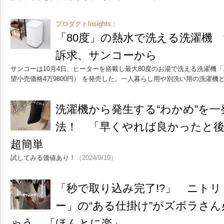
プロダクトInsights：
「80度」の熱水で洗える洗濯機 
訴求、サンコーから
サンコーは10月4日、ヒーターを搭載し最大80度のお湯で洗える洗濯機
望小売価格4万9800円） を発売した。一人暮らし用や別洗い用の洗濯機
洗濯機から発生する“わかめ”を
法！ 「早くやれば良かったと
超簡単
試してみる価値あり！
（2024/9/19）
「秒で取り込み完了!?」 ニトリ
ー」の“ある仕掛け”がズボラさ
ゃう 「ほんとに楽」