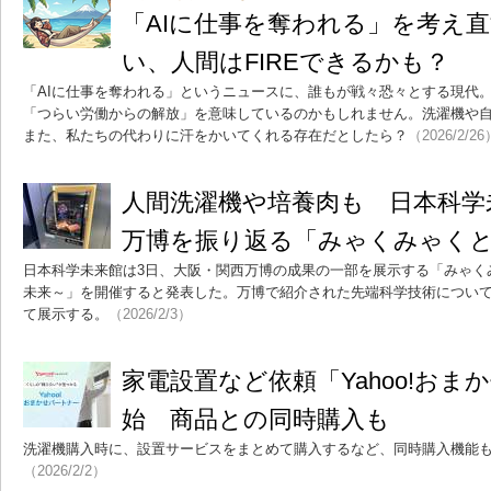
「AIに仕事を奪われる」を考え直
い、人間はFIREできるかも？
「AIに仕事を奪われる」というニュースに、誰もが戦々恐々とする現代
「つらい労働からの解放」を意味しているのかもしれません。洗濯機や自
また、私たちの代わりに汗をかいてくれる存在だとしたら？
（2026/2/26
人間洗濯機や培養肉も 日本科学
万博を振り返る「みゃくみゃく
日本科学未来館は3日、大阪・関西万博の成果の一部を展示する「みゃく
未来～」を開催すると発表した。万博で紹介された先端科学技術につい
て展示する。
（2026/2/3）
家電設置など依頼「Yahoo!お
始 商品との同時購入も
洗濯機購入時に、設置サービスをまとめて購入するなど、同時購入機能
（2026/2/2）