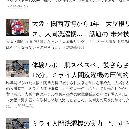
マクラスター7000を搭載し、部屋干しの生乾き臭をスポット消臭しなが
（2026/6/25）
大阪・関西万博から1年 大屋根
ス、人間洗濯機……話題の“未来
大阪・関西万博で話題になった「大屋根リング」「“世界一の精度”を誇
は今どうなっているのだろうか。
（2026/5/16）
体験ルポ 肌スベスベ、髪さら
15分、ミライ人間洗濯機の圧倒
昨年開催された大阪・関西万博で展示され大きな注目を集めた、入浴す
の入浴装置「ミライ人間洗濯機」。当初は一点ものとして制作されたが
寄せられ、大阪市内のホテルや東京都内の家電量販店などにも導入され
（大阪市淀川区）を取材し体験入浴したところ、技術力の高さに加えて
た。
（2026/4/3）
ミライ人間洗濯機の実力 “こす