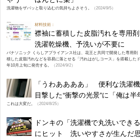
洗濯物をザバッと取り込むの気持ちよさそう。
（2024/9/5）
材料技術：
襟袖に蓄積した皮脂汚れを専用
洗濯乾燥機、予洗いが不要に
パナソニック くらしアプライアンス社は、花王と共同で開発した専用剤
積した皮脂汚れなどを容易に落とせる「汚れはがしコース」を搭載したドラ
年10月上旬に発売する。
（2024/9/2）
「うわああああ」 便利な洗濯機
目撃した“衝撃の光景”に「俺は半
これは大変だ。
（2024/8/25）
ドンキの「洗濯機で丸洗いでき
にヒット 洗いやすさが生んだ