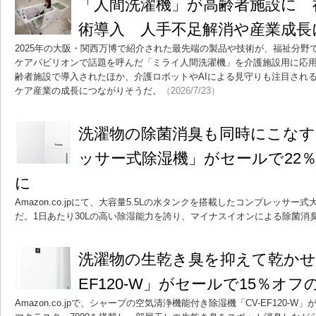
「人間洗濯機」が高齢者施設に 
術導入 人手不足解消や産業成長
2025年の大阪・関西万博で紹介された最先端の製品や技術が、福祉分野
ケアパビリオンで話題を呼んだ「ミライ人間洗濯機」を介護施設用に応
齢者施設で導入されたほか、介護ロボットやAIによる見守りも注目され
ケア産業の成長につながりそうだ。
（2026/7/23）
洗濯物の除菌消臭も同時にこなす「Y
ッサー式除湿機」がセールで22％オ
に
Amazon.co.jpにて、大容量5.5Lの水タンクを搭載したコンプレッサー
だ。1日あたり30Lの高い除湿能力を誇り、マイナスイオンによる除菌消
洗濯物の生乾き臭を抑えて乾かせる
EF120-W」がセールで15％オフの
Amazon.co.jpで、シャープの空気清浄機能付き除湿機「CV-EF120-