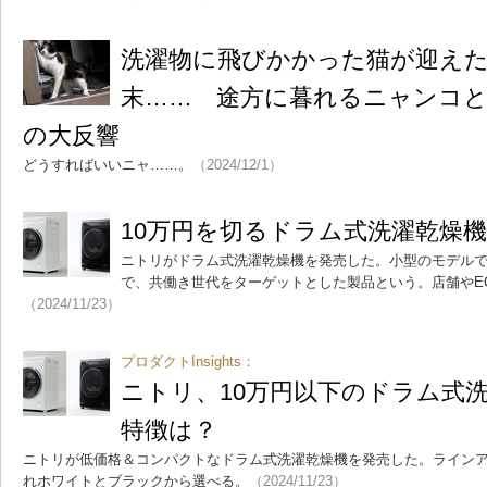
洗濯物に飛びかかった猫が迎え
末…… 途方に暮れるニャンコと
の大反響
どうすればいいニャ……。
（2024/12/1）
10万円を切るドラム式洗濯乾燥
ニトリがドラム式洗濯乾燥機を発売した。小型のモデルで
で、共働き世代をターゲットとした製品という。店舗やE
（2024/11/23）
プロダクトInsights：
ニトリ、10万円以下のドラム式
特徴は？
ニトリが低価格＆コンパクトなドラム式洗濯乾燥機を発売した。ラインア
れホワイトとブラックから選べる。
（2024/11/23）