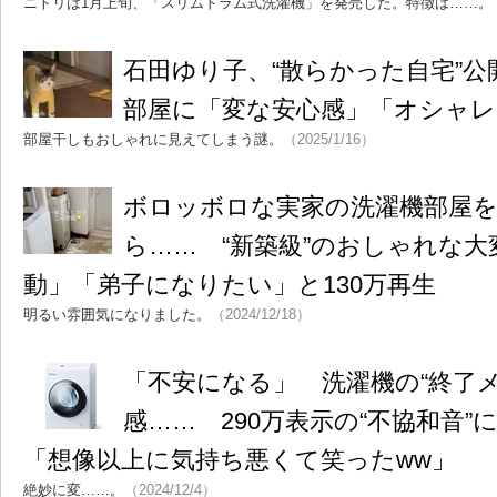
ニトリは1月上旬、「スリムドラム式洗濯機」を発売した。特徴は……。
石田ゆり子、“散らかった自宅”
部屋に「変な安心感」「オシャレ
部屋干しもおしゃれに見えてしまう謎。
（2025/1/16）
ボロッボロな実家の洗濯機部屋を
ら…… “新築級”のおしゃれな
動」「弟子になりたい」と130万再生
明るい雰囲気になりました。
（2024/12/18）
「不安になる」 洗濯機の“終了
感…… 290万表示の“不協和音
「想像以上に気持ち悪くて笑ったww」
絶妙に変……。
（2024/12/4）