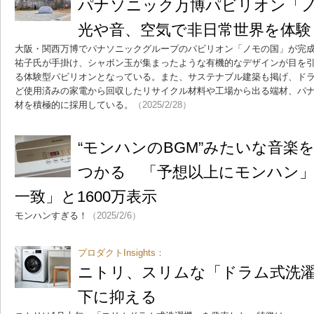
パナソニック万博パビリオン「
光や音、空気で非日常世界を体験
大阪・関西万博でパナソニックグループのパビリオン「ノモの国」が完
祐子氏が手掛け、シャボン玉が集まったような有機的なデザインが目を
る体験型パビリオンとなっている。また、サステナブル建築も掲げ、ドラム
ど使用済みの家電から回収したリサイクル材料や工場から出る端材、パ
材を積極的に採用している。
（2025/2/28）
“モンハンのBGM”みたいな音楽
つかる 「予想以上にモンハン
一致」と1600万表示
モンハンすぎる！
（2025/2/6）
プロダクトInsights：
ニトリ、スリムな「ドラム式洗濯
下に抑える