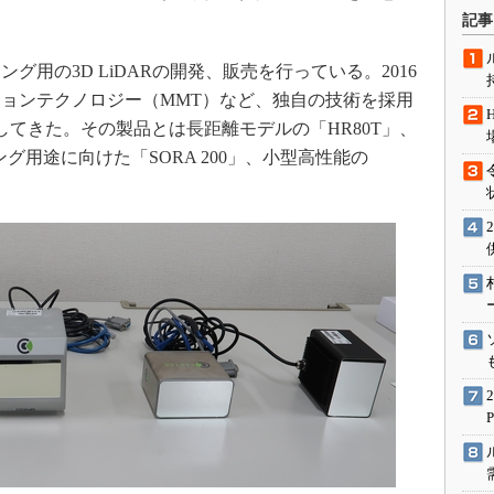
術を知る
。
記事
エンジニア”が仕掛けた社内
念の180日
用の3D LiDARの開発、販売を行っている。2016
ションは日本を救うのか
ョンテクノロジー（MMT）など、独自の技術を採用
してきた。その製品とは長距離モデルの「HR80T」、
IoT通信
グ用途に向けた「SORA 200」、小型高性能の
ナリスト「未来展望」
愛されないエンジニア」の
行動論