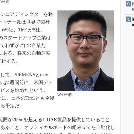
0の外観
シニアディレクターを務
パートナー数は世界で60社
9社、Tire1が5社、
連のスタートアップ企業は
してわずか2年の企業だ
にある。将来の自動運転
先行する。
、SIEMENSとmay
ilityは4週間前に、米国デト
ービスを始めたという。
Wei Wei氏
、日本のTire1とも今後
める予定だ。
囲が200mを超えるLiDAR製品を提供していること、
であること、オプティカルボードの組み立てを自動化し