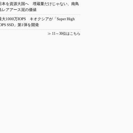
日本を資源大国へ 埋蔵量だけじゃない、南鳥
島レアアース泥の価値
最大1000万IOPS キオクシアが「Super High
IOPS SSD」第1弾を開発
≫
11～30位はこちら