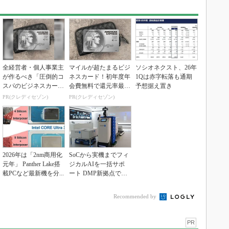
全経営者・個人事業主
マイルが超たまるビジ
ソシオネクスト、26年
が作るべき「圧倒的コ
ネスカード！初年度年
1Qは赤字転落も通期
スパのビジネスカー
会費無料で還元率最大
予想据え置き
ド」
1.125%
PR(クレディセゾン)
PR(クレディセゾン)
2026年は「2nm商用化
SoCから実機までフィ
元年」 Panther Lake搭
ジカルAIを一括サポ
載PCなど最新機を分...
ート DMP新拠点で展
開加速
Recommended by
PR