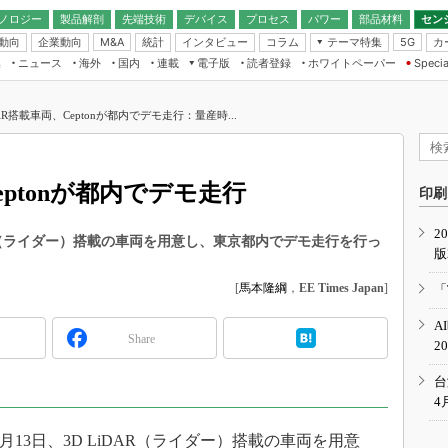
ノロジー
製品解剖
先端技術
デバイス
プロセス
パワー
部品材料
セン
動向
企業動向
統計
インタビュー
コラム
テーマ特集
カ
M&A
5G
ギー
ナログ
無線
集
ニュース
海外
国内
連載
電子版
読者登録
ホワイトペーパー
Specia
フィジカルAI
IoT・エッジコ
モリ
EXPO
Microchip情報
ストレージ通信
EE Times Japan×EDN Japan統合電
エッジAI
子版
I
SEMICON Japan
DAR搭載車両、Ceptonが都内でデモ走行：量産時...
デバイス通信
パワーエレクトロニクス
電子ブックレット
イコン
CEATEC
のナノフォーカス
半導体後工程
GA
EdgeTech＋
業界スコープ
Ceptonが都内でデモ走行
読者調査（EE Times Research）
印刷
TECHNO-FRONT
のエレ・組み込みプレイバ
カーボンニュートラル
2
人とくるま展
3D LiDAR（ライダー）搭載の車両を用意し、東京都内でデモ走行を行っ
版
IoT
直前エンジニアの社会人大
電源設計（EDN Japan）
[
馬本隆綱
，
EE Times Japan
]
「
数字」で回してみよう
エレクトロニクス入門（EDN
A
Japan）
ード ～Behind the
Share
2
rd
年で起こったこと、次の10年
台
こと
4
で探るアジアの新トレンド
2018年7月13日、3D LiDAR（ライダー）搭載の車両を用意