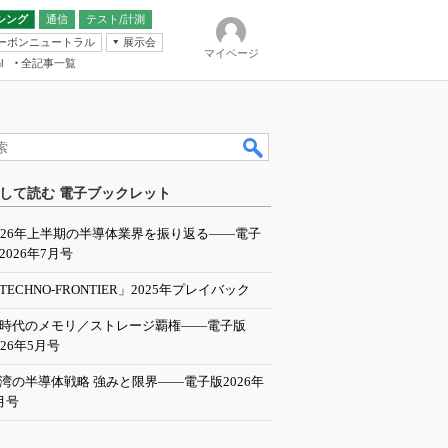
シング
通信
テスト/計測
ーボンニュートラル
展示会
マイページ
全記事一覧
l
ンピューティング
して読む 電子ブックレット
IER
026年上半期の半導体業界を振り返る――電子
2026年7月号
TECHNO-FRONTIER」2025年プレイバック
I時代のメモリ／ストレージ覇権――電子版
026年5月号
湾の半導体戦略 強みと限界――電子版2026年
月号