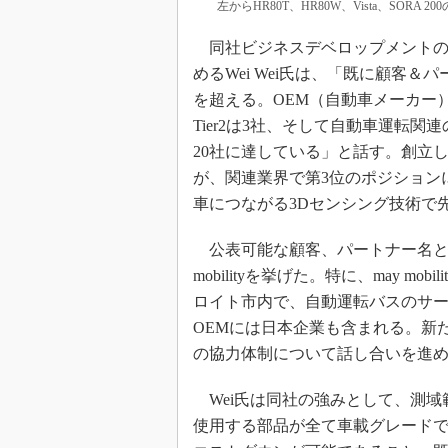
左からHR80T、HR80W、Vista、SORA 20
同社ビジネスデベロップメントの
めるWei Wei氏は、「既に顧客＆
を超える。OEM（自動車メーカー）が
Tier2は3社、そして自動車運転関
20社に達している」と話す。創立
が、関連業界で第3位のポジション
車につながる3Dセンシング技術で
公表可能な顧客、パートナー名として
mobilityを挙げた。特に、may mob
ロイト市内で、自動運転バスのサ
OEMには日本企業も含まれる。新たに
の協力体制について話し合いを進
Wei氏は同社の強みとして、測域範
使用する部品が全て車載グレード