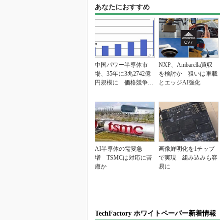
あなたにおすすめ
中国パワー半導体市
NXP、Ambarella買収
場、35年に3兆2742億
を検討か 狙いは車載
円規模に 価格競争さ
とエッジAI強化
らに激化
AI半導体の需要急
画像鮮明化を1チップ
増 TSMCは対応に苦
で実現 組み込みも容
慮か
易に
TechFactory ホワイトペーパー新着情報