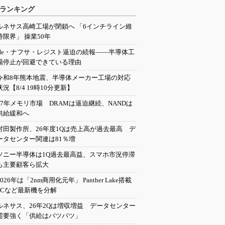
ランキング
ルネサス高崎工場が閉鎖へ 「6インチライン維
持限界」 操業50年
He・ナフサ・レジスト逼迫の続報――半導体工
場停止が回避できている理由
令和8年熊本地震、半導体メーカー工場の対応
状況【8/4 19時10分更新】
27年メモリ市場 DRAMは逼迫継続、NANDは
供給緩和へ
村田製作所、26年度1Qは売上高が過去最高 デ
ータセンター関連は81％増
ソニー半導体は1Q過去最高益、スマホ市況停滞
も主要顧客ら拡大
2026年は「2nm商用化元年」 Panther Lake搭載
PCなど最新機を分解
ルネサス、26年2Qは増収増益 データセンター
需要強く「供給はパツパツ」