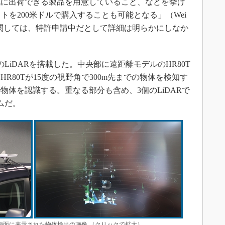
既に出荷できる製品を用意していること、などを挙げ
ットを200米ドルで購入することも可能となる」（Wei
関しては、特許申請中だとして詳細は明らかにしなか
iDARを搭載した。中央部に遠距離モデルのHR80T
HR80Tが15度の視野角で300m先までの物体を検知す
角で物体を認識する。重なる部分も含め、3個のLiDARで
ムだ。
C画面に表示された物体検出の画像 （クリックで拡大）