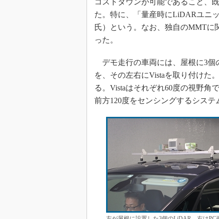
コストダウンが可能であること、
た。特に、「量産時にLiDARユニ
氏）という。なお、独自のMMTに
った。
デモ走行の車両には、屋根に3個のL
を、その左右にVistaを取り付けた。
る。Vistaはそれぞれ60度の視野
前方120度をセンシングするシステ
左が屋根に設置した3個のLiDAR、右はP