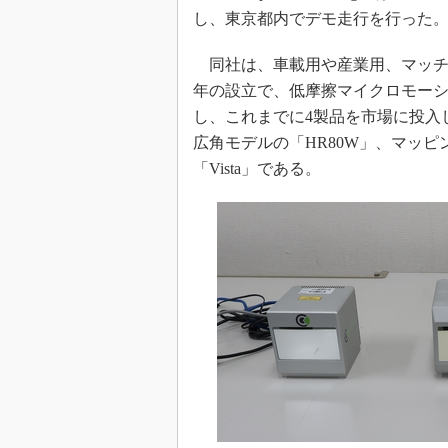
光伝送技
し、東京都内でデモ走行を行った
“異端児
改革、執
同社は、車載用や産業用、マッチング
イノベー
年の設立で、低摩擦マイクロモーシ
し、これまでに4製品を市場に投入
JASA発
広角モデルの「HR80W」、マッピン
IHSア
「Vista」である。
「英語に
ための新