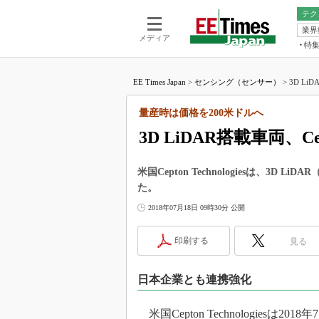
テク
業界
電池／エネル
ア
メディア
特
メ
福田昭の
LS
EE Times Japan
>
センシング（センサー）
>
3D Li
福田昭の
マ
湯之上隆
量産時は価格を200米ドルへ
FP
大山聡の
3D LiDAR搭載車両、
大原雄介
ック
米国Cepton Technologiesは、
リタイア
た。
学漂流記
2018年07月18日 09時30分 公開
世界を「
踊るバズワ
印刷する
見る
Buzzwo
この10
日本企業とも連携強化
で起こる
製品分解
米国Cepton Technologiesは