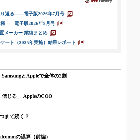
り返る――電子版2026年7月号
権――電子版2026年5月号
装置メーカー 業績まとめ
ケート（2025年実施）結果レポート
amsungとAppleで全体の2割
じる」 AppleのCOO
はいつまで続く？
alcommの誤算（前編）