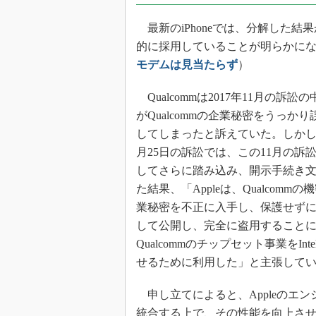
最新のiPhoneでは、分解した結果か
的に採用していることが明らかに
モデムは見当たらず
）
Qualcommは2017年11月の訴訟の中
がQualcommの企業秘密をうっか
してしまったと訴えていた。しかし、
月25日の訴訟では、この11月の訴
してさらに踏み込み、開示手続き
た結果、「Appleは、Qualcomm
業秘密を不正に入手し、保護せず
して公開し、完全に盗用すること
Qualcommのチップセット事業をInt
せるために利用した」と主張して
申し立てによると、Appleのエン
統合する上で、その性能を向上させる