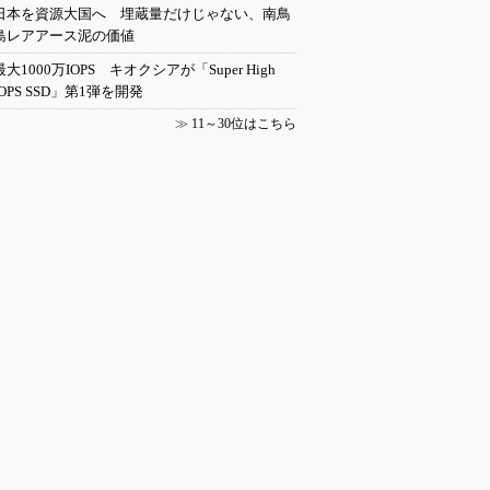
日本を資源大国へ 埋蔵量だけじゃない、南鳥
島レアアース泥の価値
最大1000万IOPS キオクシアが「Super High
IOPS SSD」第1弾を開発
≫
11～30位はこちら