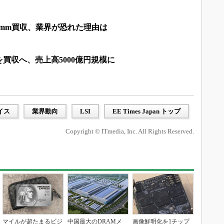
alcomm買収、業界が恐れた理由は
買収へ、売上高5000億円規模に
イス
業界動向
LSI
EE Times Japan トップ
Copyright © ITmedia, Inc. All Rights Reserved.
マイルが超たまるビジ
中国最大のDRAMメ
画像鮮明化を1チップ