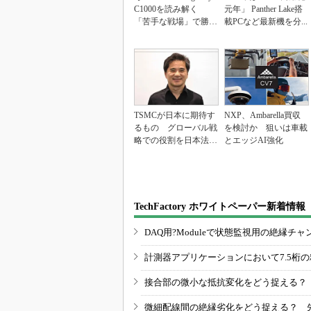
C1000を読み解く
元年」 Panther Lake搭
「苦手な戦場」で勝
載PCなど最新機を分...
負...
TSMCが日本に期待す
NXP、Ambarella買収
るもの グローバル戦
を検討か 狙いは車載
略での役割を日本法人
とエッジAI強化
社長に聞く
TechFactory ホワイトペーパー新着情報
DAQ用?Moduleで状態監視用の絶縁
計測器アプリケーションにおいて7.5桁
接合部の微小な抵抗変化をどう捉える？
微細配線間の絶縁劣化をどう捉える？ 