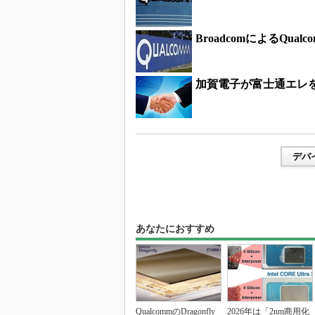
BroadcomによるQu
加賀電子が富士通エレを
デバ
あなたにおすすめ
QualcommのDragonfly
2026年は「2nm商用化