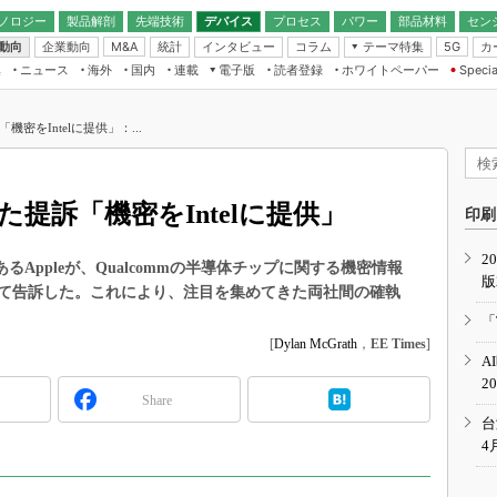
ノロジー
製品解剖
先端技術
デバイス
プロセス
パワー
部品材料
セン
動向
企業動向
統計
インタビュー
コラム
テーマ特集
カ
M&A
5G
ギー
ナログ
無線
集
ニュース
海外
国内
連載
電子版
読者登録
ホワイトペーパー
Specia
フィジカルAI
IoT・エッジコ
モリ
EXPO
Microchip情報
ストレージ通信
EE Times Japan×EDN Japan統合電
エッジAI
子版
I
SEMICON Japan
「機密をIntelに提供」：...
デバイス通信
パワーエレクトロニクス
電子ブックレット
イコン
CEATEC
のナノフォーカス
半導体後工程
GA
EdgeTech＋
業界スコープ
をまた提訴「機密をIntelに提供」
読者調査（EE Times Research）
印刷
TECHNO-FRONT
のエレ・組み込みプレイバ
カーボンニュートラル
2
人とくるま展
あるAppleが、Qualcommの半導体チップに関する機密情報
版
IoT
直前エンジニアの社会人大
として告訴した。これにより、注目を集めてきた両社間の確執
電源設計（EDN Japan）
「
数字」で回してみよう
[
Dylan McGrath
，
EE Times
]
エレクトロニクス入門（EDN
A
Japan）
ード ～Behind the
2
rd
Share
年で起こったこと、次の10年
台
こと
4
で探るアジアの新トレンド