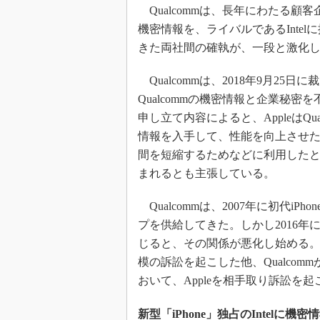
光伝送技
Qualcommは、長年にわたる顧客企
“異端児
機密情報を、ライバルであるInte
改革、執
きた両社間の確執が、一段と激化
イノベー
Qualcommは、2018年9月25
JASA発
Qualcommの機密情報と企業秘
IHSア
申し立て内容によると、AppleはQ
「英語に
情報を入手して、性能を向上させ
ための新
間を短縮するためなどに利用したとい
まれるとも主張している。
Qualcommは、2007年に初代iP
プを供給してきた。しかし2016
じると、その関係が悪化し始める。201
模の訴訟を起こした他、Qualco
おいて、Appleを相手取り訴訟を
新型「iPhone」独占のIntelに機