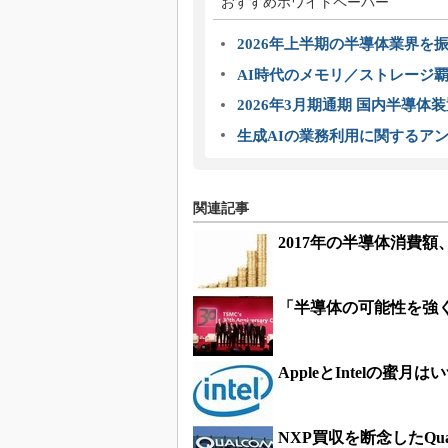
おすすめホワイトペーパー
2026年上半期の半導体業界を振
AI時代のメモリ／ストレージ覇
2026年3月期通期 国内半導体
生成AIの業務利用に関するアン
関連記事
2017年の半導体消費額、S
「半導体の可能性を強く信
AppleとIntelの蜜月
NXP買収を断念したQu