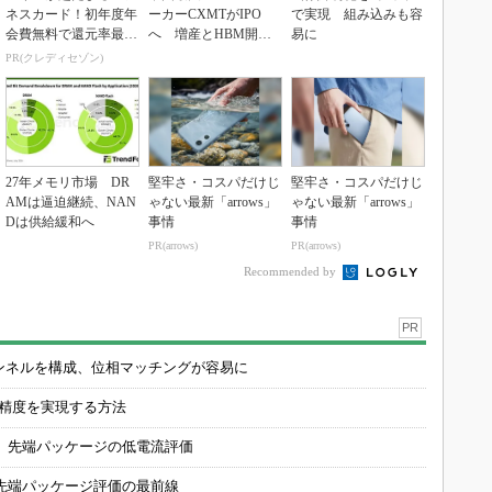
ネスカード！初年度年
ーカーCXMTがIPO
で実現 組み込みも容
会費無料で還元率最大
へ 増産とHBM開発
易に
1.125%
で存在感
PR(クレディセゾン)
27年メモリ市場 DR
堅牢さ・コスパだけじ
堅牢さ・コスパだけじ
AMは逼迫継続、NAN
ゃない最新「arrows」
ゃない最新「arrows」
Dは供給緩和へ
事情
事情
PR(arrows)
PR(arrows)
Recommended by
PR
チャンネルを構成、位相マッチングが容易に
の精度を実現する方法
 先端パッケージの低電流評価
先端パッケージ評価の最前線