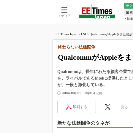
テク
業界
電池／エネル
ア
メディア
特
メ
福田昭の
LS
EE Times Japan
>
LSI
>
QualcommがAppleをまた提訴
福田昭の
マ
湯之上隆
終わらない法廷闘争
FP
大山聡の
QualcommがApple
大原雄介
ック
Qualcommは、長年にわたる顧客企業で
リタイア
を、ライバルであるIntelに提供した
学漂流記
が、一段と激化している。
世界を「
2018年10月02日 10時30分 公開
踊るバズワ
Buzzwo
印刷する
見る
この10
で起こる
新たな法廷闘争のタネが
製品分解