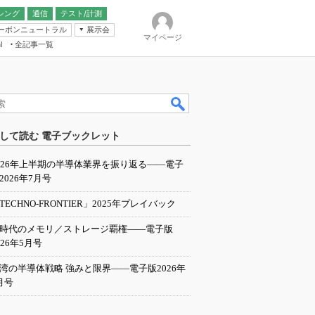
シング
通信
テスト/計測
ーボンニュートラル
展示会
マイページ
全記事一覧
l
ンピューティング
して読む 電子ブックレット
IER
026年上半期の半導体業界を振り返る――電子
2026年7月号
TECHNO-FRONTIER」2025年プレイバック
I時代のメモリ／ストレージ覇権――電子版
026年5月号
湾の半導体戦略 強みと限界――電子版2026年
月号