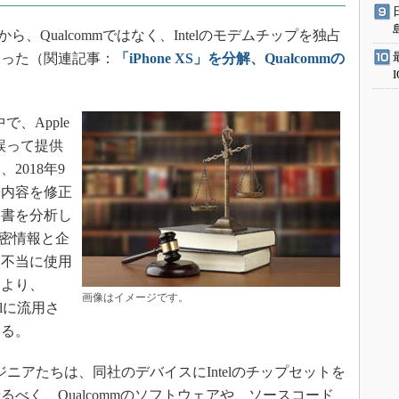
ら、Qualcommではなく、Intelのモデムチップを独占
なった（関連記事：
「iPhone XS」を分解、Qualcommの
で、Apple
り誤って提供
2018年9
訟内容を修正
文書を分析し
の機密情報と企
に不当に使用
により、
画像はイメージです。
elに流用さ
いる。
ジニアたちは、同社のデバイスにIntelのチップセットを
べく、Qualcommのソフトウェアや、ソースコード