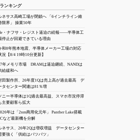
ランキング
ルネサス高崎工場が閉鎖へ 「6インチライン維
持限界」 操業50年
He・ナフサ・レジスト逼迫の続報――半導体工
場停止が回避できている理由
令和8年熊本地震、半導体メーカー工場の対応
状況【8/4 19時10分更新】
27年メモリ市場 DRAMは逼迫継続、NANDは
供給緩和へ
村田製作所、26年度1Qは売上高が過去最高 デ
ータセンター関連は81％増
ソニー半導体は1Q過去最高益、スマホ市況停滞
も主要顧客ら拡大
2026年は「2nm商用化元年」 Panther Lake搭載
PCなど最新機を分解
ルネサス、26年2Qは増収増益 データセンター
需要強く「供給はパツパツ」