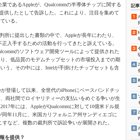
術を知る
業であるAppleが、Qualcommの半導体チップに関する
記事
エンジニア”が仕掛けた社内
lに提供したとして告訴した。これにより、注目を集めて
念の180日
している。
ションは日本を救うのか
日に裁判所に提出した書類の中で、Appleが長年にわたり、
IoT通信
密を不正入手するための活動を行ってきたと訴えている。
ナリスト「未来展望」
ualcommのソフトウェア開発ツールによって提供された
愛されないエンジニア」の
たり、低品質のモデムチップセットの市場投入までの期
行動論
う。その中には、Intelが手掛けたチップセットも含
honeが登場して以来、全世代のiPhoneにベースバンドチッ
年に、両社間でロイヤリティーの支払いをめぐる争いが生
7年には、AppleがQualcommに対して10億米ドル規
mmが同年11月に、米国カリフォルニア州サンディエゴに
起こすなど、複数の裁判所で訴訟争いが展開された。
密情報を提供？