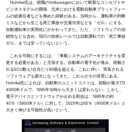
Huhnke氏は、前職のVolkswagenにおいて斬新なコンセプトや
ビジネスモデルの開発、北米における電動自動車プラットフォー
ムの総責任者などを務めた経験がある。当時から、運転車の判断
ミスなどから生じる死亡事故や交通渋滞などを「ゼロ」にする、
自動運転車の実用化にかかわってきた。ただ、ソフトウェアの信
頼性なども含め、現行の技術レベルでは自動運転での「死亡事故
ゼロ」までは至っていないという。
これを可能にするには、「車載システムのアーキテクチャを変
更する必要がある」と主張する。自動車の電子化が進み、搭載さ
れるECU数も1台当たり60個を超える。これに伴い、実装される
ソフトウェアも膨大になってきた。これらがその背景にある。
Huhnke氏によれば、自動車のユニットコストは、総額が最大1万
4000米ドルで、1995年当時から大きくは変わらない。しかし、
電子デバイスとソフトウェアが占める割合は、1995年の約
40％（5600米ドル）に対して、2025年は65％（9100米ドル）と
大きく伸びる可能性が高いという。