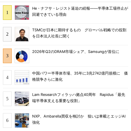
He・ナフサ・レジスト逼迫の続報――半導体工場停止が
回避できている理由
TSMCが日本に期待するもの グローバル戦略での役割
を日本法人社長に聞く
2026年Q2のDRAM市場シェア、Samsungが首位に
中国パワー半導体市場、35年に3兆2742億円規模に 価
格競争さらに激化
Lam Researchフィラッハ拠点40周年 Rapidus「最先
端半導体支える重要な役割」
NXP、Ambarella買収を検討か 狙いは車載とエッジAI
強化