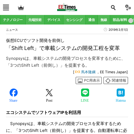
テクノロジー
先端技術
デバイス
センシング
通信
無線
部品/材料
ニュース
2019年3月1日
仮想ECUでソフト開発を前倒し
「Shift Left」で車載システムの開発工程を変革
Synopsysは、車載システムの開発プロセスを変革するために、
「3つのShift Left（前倒し）」を提案する。
[
馬本隆綱
，EE Times Japan]
PC用表示
関連情報
Share
Post
LINE
Hatena
エコシステムでソフトウェアIPを利活用
Synopsysは、車載システムの開発プロセスを変革するため
に、「3つのShift Left（前倒し）」を提案する。自動運転車に必