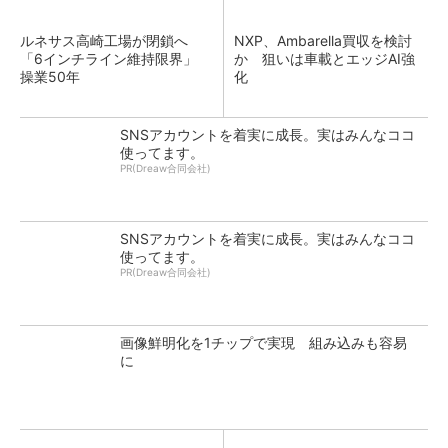
ルネサス高崎工場が閉鎖へ
NXP、Ambarella買収を検討
「6インチライン維持限界」
か 狙いは車載とエッジAI強
操業50年
化
SNSアカウントを着実に成長。実はみんなココ
使ってます。
PR(Dreaw合同会社)
SNSアカウントを着実に成長。実はみんなココ
使ってます。
PR(Dreaw合同会社)
画像鮮明化を1チップで実現 組み込みも容易
に