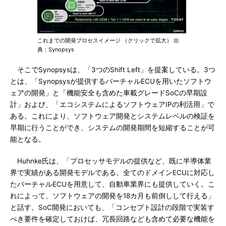
これまでの開発プロセスイメージ （クリックで拡大） 出
典：Synopsys
そこでSynopsysは、「3つのShift Left」を提案している。3つ
とは、「Synopsysが提供するバーチャルECUを用いたソフトウ
ェアの開発」と「機能安全も含めた車載グレードSoCの早期設
計」および、「エコシステムによるソフトウェアIPの利活用」で
ある。これにより、ソフトウェア開発とシステムレベルの検証を
早期に行うことができ、システムの開発期間を短縮することが可
能となる。
Huhnke氏は、「プロセッサモデルの提供など、既に半導体業
界で実績がある開発モデルである。全てのドメインECUに対応し
たバーチャルECUを用意して、自動車業界にも提供していく。こ
れによって、ソフトウェアの開発を18カ月も前倒しして行える」
と話す。SoC開発においても、「コンセプト設計の段階で実装す
べき要件を確定しておけば、冗長回路なども含めて必要な機能を