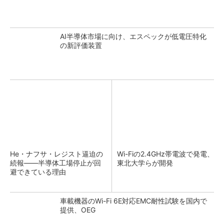
AI半導体市場に向け、エスペックが低電圧特化
の新評価装置
He・ナフサ・レジスト逼迫の
Wi-Fiの2.4GHz帯電波で発電、
続報――半導体工場停止が回
東北大学らが開発
避できている理由
車載機器のWi-Fi 6E対応EMC耐性試験を国内で
提供、OEG