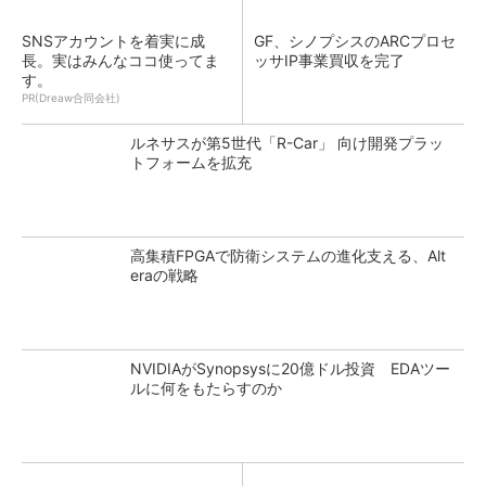
SNSアカウントを着実に成
GF、シノプシスのARCプロセ
長。実はみんなココ使ってま
ッサIP事業買収を完了
す。
PR(Dreaw合同会社)
ルネサスが第5世代「R-Car」 向け開発プラッ
トフォームを拡充
高集積FPGAで防衛システムの進化支える、Alt
eraの戦略
NVIDIAがSynopsysに20億ドル投資 EDAツー
ルに何をもたらすのか