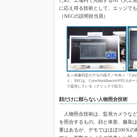
ため、工場内で完結するAI（人工
に応え得る技術として、エッジで
（NECの説明担当員）
左＝画像判定のデモの様子／中央＝「Cyber
ド。NECは、CyberWorkBenchやF
て提供している（クリックで拡大）
顔だけに頼らない人物照合技術
人物照合技術は、監視カメラなど
を照合するもの。顔と体形、服装
要はあるが、デモではほぼ100％