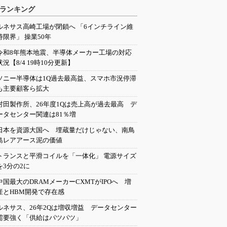
ランキング
ルネサス高崎工場が閉鎖へ 「6インチライン維
持限界」 操業50年
令和8年熊本地震、半導体メーカー工場の対応
状況【8/4 19時10分更新】
ソニー半導体は1Q過去最高益、スマホ市況停滞
も主要顧客ら拡大
村田製作所、26年度1Qは売上高が過去最高 デ
ータセンター関連は81％増
日本を資源大国へ 埋蔵量だけじゃない、南鳥
島レアアース泥の価値
トランスと平滑コイルを「一体化」 電源サイズ
を3分の2に
中国最大のDRAMメーカーCXMTがIPOへ 増
産とHBM開発で存在感
ルネサス、26年2Qは増収増益 データセンター
需要強く「供給はパツパツ」