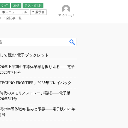
シング
通信
テスト/計測
ーボンニュートラル
展示会
マイページ
全記事一覧
l
ンピューティング
して読む 電子ブックレット
IER
026年上半期の半導体業界を振り返る――電子
2026年7月号
TECHNO-FRONTIER」2025年プレイバック
I時代のメモリ／ストレージ覇権――電子版
026年5月号
湾の半導体戦略 強みと限界――電子版2026年
月号