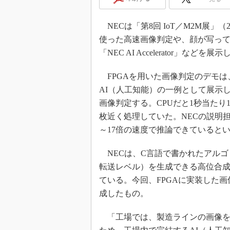
光伝送技
“異端児
NECは「第8回 IoT／M2M展」（
改革、執
使った高速画像判定や、顔が写っ
イノベー
「NEC AI Accelerator」などを展
JASA発
IHSア
FPGAを用いた画像判定のデモは
AI（人工知能）の一例として展示
「英語に
ための新
画像判定する。CPUだと1秒当たり
枚近く処理していた。NECの説明担
～17倍の速度で推論できていると
NECは、C言語で書かれたアルゴリ
転送レベル）を生成できる高位合成ツー
ている。今回、FPGAに実装した画像判
成したもの。
「工場では、製造ラインの画像を