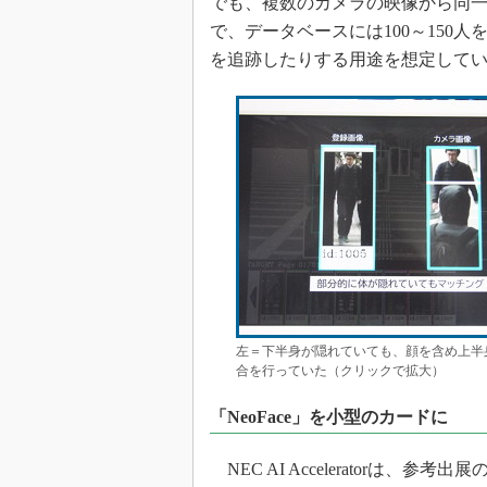
でも、複数のカメラの映像から同
で、データベースには100～150
を追跡したりする用途を想定して
左＝下半身が隠れていても、顔を含め上半
合を行っていた（クリックで拡大）
「NeoFace」を小型のカードに
NEC AI Acceleratorは、参