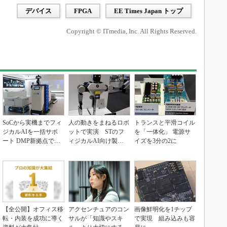
デバイス
FPGA
EE Times Japan トップ
Copyright © ITmedia, Inc. All Rights Reserved.
SoCから実機までフィ
人の動きをまねるロボ
トランスと平滑コイル
ジカルAIを一括サポ
ットで実演 STのフ
を「一体化」 電源サ
ート DMP新拠点で展
ィジカルAI向け製品
イズを3分の2に
開加速
群
【全公開】オフィス移
アクセンチュアのコン
画像鮮明化を1チップ
転・内装を成功に導く
サルが「知識やスキ
で実現 組み込みも容