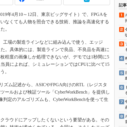
術を知る
記事
エンジニア”が仕掛けた社内
2019年4月10～12日、東京ビッグサイト）で、FPGAを
念の180日
ていなくても人物を照合できる技術、推論を高速化する
ションは日本を救うのか
示した。
IoT通信
ナリスト「未来展望」
、工場の製造ラインなどに組み込んで使う、エッジ
した。具体的には、製造ラインで良品、不良品を高速に
愛されないエンジニア」の
行動論
1枚程度の画像しか処理できないが、デモでは1秒間に5
当員によれば、シミュレーションではCPUに比べて15
いう。
ズム記述から、ASICやFPGA向けのRTL（レジスタ
ルおよび検証ツール「CyberWorkBench」を提供し
定のアルゴリズムも、CyberWorkBenchを使って生
クラウドにアップしたくないという要望がある。その