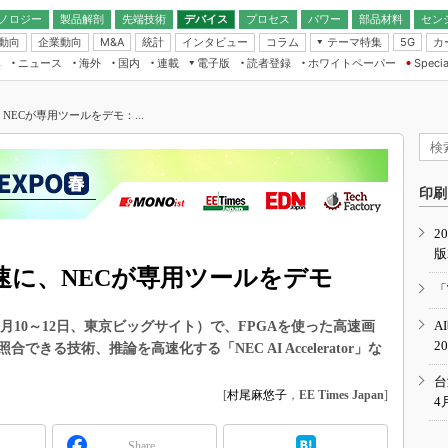
ノロジー
製品解剖
先端技術
デバイス
プロセス
パワー
部品材料
セン
動向
企業動向
統計
インタビュー
コラム
テーマ特集
カ
M&A
5G
ギー
ナログ
無線
集
ニュース
海外
国内
連載
電子版
読者登録
ホワイトペーパー
Specia
フィジカルAI
IoT・エッジコ
モリ
EXPO
Microchip情報
ストレージ通信
EE Times Japan×EDN Japan統合電
エッジAI
子版
I
SEMICON Japan
NECが専用ツールをデモ：...
デバイス通信
パワーエレクトロニクス
電子ブックレット
イコン
CEATEC
のナノフォーカス
半導体後工程
GA
EdgeTech＋
業界スコープ
読者調査（EE Times Research）
印刷
TECHNO-FRONT
のエレ・組み込みプレイバ
カーボンニュートラル
2
人とくるま展
版
IoT
直前エンジニアの社会人大
高速に、NECが専用ツールをデモ
電源設計（EDN Japan）
「
数字」で回してみよう
エレクトロニクス入門（EDN
A
9年4月10～12日、東京ビッグサイト）で、FPGAを使った高速画
Japan）
ード ～Behind the
2
る技術、推論を高速化する「NEC AI Accelerator」な
rd
年で起こったこと、次の10年
台
こと
[
村尾麻悠子
，
EE Times Japan
]
4
で探るアジアの新トレンド
Share