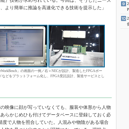
知能）技術が求められている。今回は、そうしたニーズ
も、より簡単に推論を高速化できる技術を提示した」
WorkBench」の画面の一例／右＝NECが設計、製造したFPGAボー
PGAボードなどをプラットフォーム化し、FPGA受託設計、製造サービスとし
の映像に顔が写っていなくても、服装や体形から人物
はあらかじめひも付けてデータベースに登録しておく必
の精度で人物を照合していた。人混みや物陰がある場合