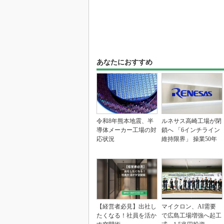
あなたにおすすめ
令和8年熊本地震、半
ルネサス高崎工場が閉
導体メーカー工場の対
鎖へ 「6インチライン
応状況
維持限界」 操業50年
【経営者必見】出社し
マイクロン、AI需要
たくなる！社員を活か
で広島工場増強へ起工