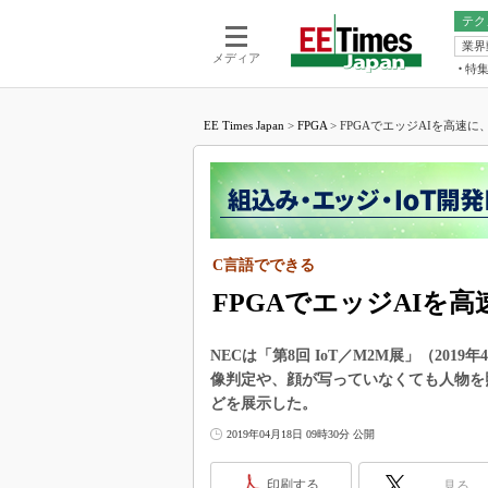
テク
業界
電池／エネル
ア
メディア
特
メ
福田昭の
LS
EE Times Japan
>
FPGA
>
FPGAでエッジAIを高速に、
福田昭の
マ
湯之上隆
FP
大山聡の
大原雄介
ック
C言語でできる
リタイア
学漂流記
FPGAでエッジAIを
世界を「
NECは「第8回 IoT／M2M展」（201
踊るバズワ
像判定や、顔が写っていなくても人物を照合でき
Buzzwo
どを展示した。
この10
で起こる
2019年04月18日 09時30分 公開
製品分解
印刷する
見る