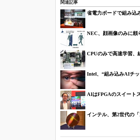
関連記事
省電力ボードで組み込
NEC、顔画像のみに頼
CPUのみで高速学習、
Intel、“組み込みAI
AIはFPGAのスイート
インテル、第2世代の「X