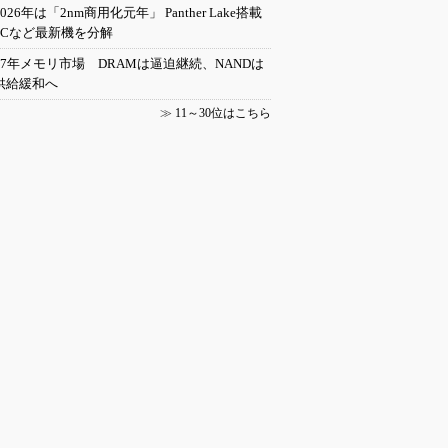
2026年は「2nm商用化元年」 Panther Lake搭載
PCなど最新機を分解
27年メモリ市場 DRAMは逼迫継続、NANDは
供給緩和へ
≫
11～30位はこちら