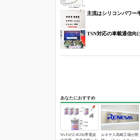
主流はシリコンパワー
TSN対応の車載通信向け
あなたにおすすめ
Wi-Fiの2.4GHz帯電波
ルネサス高崎工場が閉