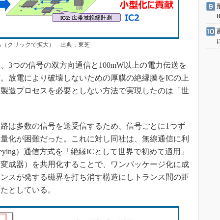
る（クリックで拡大） 出典：東芝
、3つの信号の双方向通信と100mW以上の電力伝送を
だ。放電により破壊しないための厚膜の絶縁膜をICの上
な製造プロセスを必要としない方法で実現したのは「世
路は多数の信号を送受信するため、信号ごとに1つず
軽量化が困難だった。これに対し同社は、無線通信に利
hift keying）通信方式を「絶縁ICとして世界で初めて適用」
（変成器）を共用化することで、ワンパッケージ化に成
ランスが発する磁界を打ち消す構造にしトランス間の距
したとしている。