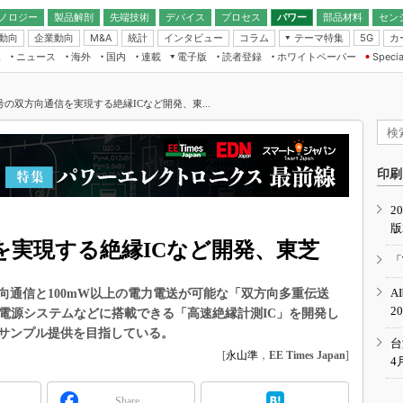
ノロジー
製品解剖
先端技術
デバイス
プロセス
パワー
部品材料
セン
動向
企業動向
統計
インタビュー
コラム
テーマ特集
カ
M&A
5G
ギー
ナログ
無線
集
ニュース
海外
国内
連載
電子版
読者登録
ホワイトペーパー
Specia
フィジカルAI
IoT・エッジコ
モリ
EXPO
Microchip情報
ストレージ通信
EE Times Japan×EDN Japan統合電
エッジAI
子版
I
SEMICON Japan
の双方向通信を実現する絶縁ICなど開発、東...
デバイス通信
パワーエレクトロニクス
電子ブックレット
イコン
CEATEC
のナノフォーカス
半導体後工程
GA
EdgeTech＋
業界スコープ
読者調査（EE Times Research）
印刷
TECHNO-FRONT
のエレ・組み込みプレイバ
カーボンニュートラル
2
人とくるま展
版
IoT
直前エンジニアの社会人大
を実現する絶縁ICなど開発、東芝
電源設計（EDN Japan）
「
数字」で回してみよう
エレクトロニクス入門（EDN
A
双方向通信と100mW以上の電力電送が可能な「双方向多重伝送
Japan）
ード ～Behind the
2
用電源システムなどに搭載できる「高速絶縁計測IC」を開発し
rd
のサンプル提供を目指している。
年で起こったこと、次の10年
台
こと
[
永山準
，
EE Times Japan
]
4
で探るアジアの新トレンド
Share