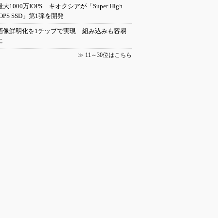
最大1000万IOPS キオクシアが「Super High
IOPS SSD」第1弾を開発
画像鮮明化を1チップで実現 組み込みも容易
に
≫
11～30位はこちら