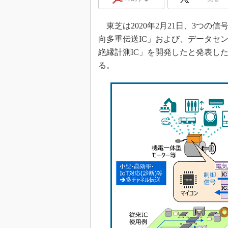
光伝送技
“異端児
東芝は2020年2月21日、3つの
改革、執
向多重伝送IC」および、データセ
イノベー
絶縁計測IC」を開発したと発表した
JASA発
る。
IHSア
「英語に
ための新