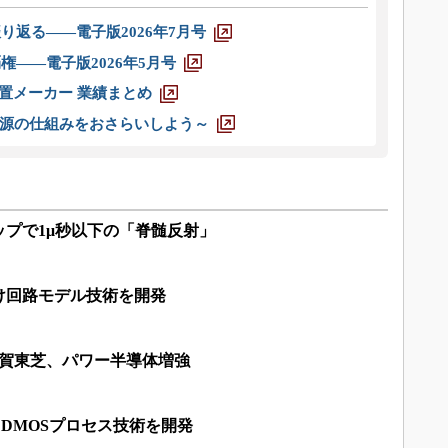
り返る――電子版2026年7月号
権――電子版2026年5月号
装置メーカー 業績まとめ
源の仕組みをおさらいしよう～
プで1μ秒以下の「脊髄反射」
向け回路モデル技術を開発
加賀東芝、パワー半導体増強
DMOSプロセス技術を開発