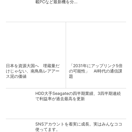
載PCなど最新機を分...
日本を資源大国へ 埋蔵量だ
「2031年にアップリンク5倍
けじゃない、南鳥島レアアー
の可能性」 AI時代の通信課
ス泥の価値
題
HDD大手Seagateの四半期業績、3四半期連続
で利益率が過去最高を更新
SNSアカウントを着実に成長。実はみんなココ
使ってます。