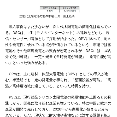
次世代太陽電池の世界市場 出典：富士経済
導入事例はまだ少ないが、次世代太陽電池の商用化は進んでい
る。DSCは、IoT（モノのインターネット）の進展などから、通
信・センサー用電源として採用が始まった。OPVに比べて、耐久
性や発電性に優れている点が評価されているという。市場では蓄
電池やその他環境発電との競合が想定されるが、DSCには「屋内
外で使用可能」「一定の光量で常時発電が可能」「発電性能が高
い」といった強みがある。
OPVは、主に建材一体型太陽電池（BIPV）としての導入が進
む。半透明でも一定の発電量が得られ、「壁面設置が可能」「高
温／高緯度地域に適している」といった特長を持つ。
PSCは、現行結晶シリコン太陽電池の発電性能を上回るとの見
通しから、開発に取り組む企業も増えている。特に中国と欧州の
企業が開発で先行しており、2020年から商用化が始まるとみら
れている。ただ、現状では耐久性や毒性などに対する課題も抱え