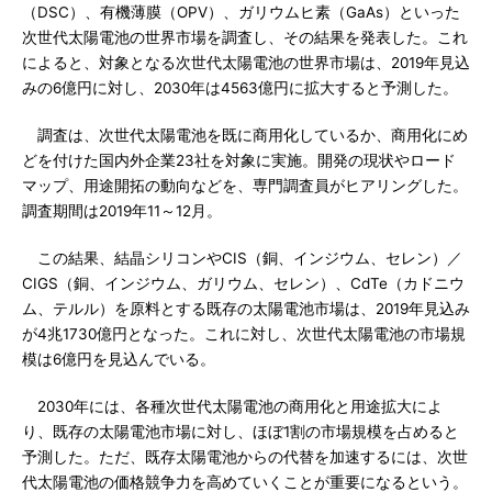
（DSC）、有機薄膜（OPV）、ガリウムヒ素（GaAs）といった
次世代太陽電池の世界市場を調査し、その結果を発表した。これ
によると、対象となる次世代太陽電池の世界市場は、2019年見込
みの6億円に対し、2030年は4563億円に拡大すると予測した。
調査は、次世代太陽電池を既に商用化しているか、商用化にめ
どを付けた国内外企業23社を対象に実施。開発の現状やロード
マップ、用途開拓の動向などを、専門調査員がヒアリングした。
調査期間は2019年11～12月。
この結果、結晶シリコンやCIS（銅、インジウム、セレン）／
CIGS（銅、インジウム、ガリウム、セレン）、CdTe（カドニウ
ム、テルル）を原料とする既存の太陽電池市場は、2019年見込み
が4兆1730億円となった。これに対し、次世代太陽電池の市場規
模は6億円を見込んでいる。
2030年には、各種次世代太陽電池の商用化と用途拡大によ
り、既存の太陽電池市場に対し、ほぼ1割の市場規模を占めると
予測した。ただ、既存太陽電池からの代替を加速するには、次世
代太陽電池の価格競争力を高めていくことが重要になるという。