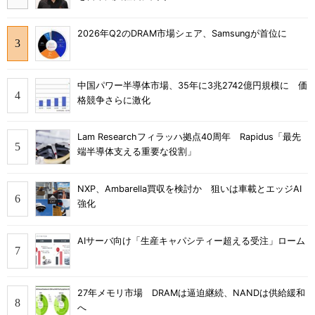
2026年Q2のDRAM市場シェア、Samsungが首位に
中国パワー半導体市場、35年に3兆2742億円規模に 価
格競争さらに激化
Lam Researchフィラッハ拠点40周年 Rapidus「最先
端半導体支える重要な役割」
NXP、Ambarella買収を検討か 狙いは車載とエッジAI
強化
AIサーバ向け「生産キャパシティー超える受注」ローム
27年メモリ市場 DRAMは逼迫継続、NANDは供給緩和
へ