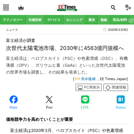
テクノロジー
先端技術
デバイス
センシング
通信
無線
部品/材料
ニュース
2020年3月9日
富士経済が調査
次世代太陽電池市場、2030年に4563億円規模へ
富士経済は、ペロブスカイト（PSC）や色素増感（DSC）、有機
薄膜（OPV）、ガリウムヒ素（GaAs）といった次世代太陽電池
の世界市場を調査し、その結果を発表した。
[
馬本隆綱
，EE Times Japan]
PC用表示
関連情報
Share
Post
LINE
Hatena
価格競争力を高めていくことが重要
富士経済は2020年3月、ペロブスカイト（PSC）や色素増感