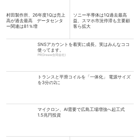
村田製作所、26年度1Qは売上
ソニー半導体は1Q過去最高
高が過去最高 データセンタ
益、スマホ市況停滞も主要顧
ー関連は81％増
客ら拡大
SNSアカウントを着実に成長。実はみんなココ
使ってます。
PR(Dreaw合同会社)
トランスと平滑コイルを「一体化」 電源サイズ
を3分の2に
マイクロン、AI需要で広島工場増強へ起工式
1.5兆円投資