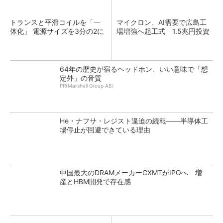
トランスと平滑コイルを「一
マイクロン、AI需要で広島工
体化」 電源サイズを3分の2に
場増強へ起工式 1.5兆円投資
64年の歴史が宿るヘッドホン、いい意味で「想
定外」の音質
PR(Marshall Group AB)
He・ナフサ・レジスト逼迫の続報――半導体工
場停止が回避できている理由
中国最大のDRAMメーカーCXMTがIPOへ 増
産とHBM開発で存在感