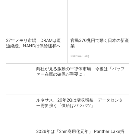
27年メモリ市場 DRAMは逼
官民370兆円で動く日本の新産
迫継続、NANDは供給緩和へ
業
PR(Blue Lab)
商社が見る激動の半導体市場 今後は「バッフ
ァー在庫の確保が重要に」
ルネサス、26年2Qは増収増益 データセンタ
ー需要強く「供給はパツパツ」
2026年は「2nm商用化元年」 Panther Lake搭