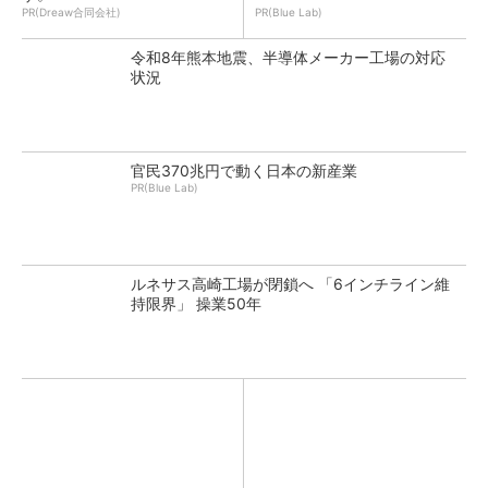
PR(Dreaw合同会社)
PR(Blue Lab)
令和8年熊本地震、半導体メーカー工場の対応
状況
官民370兆円で動く日本の新産業
PR(Blue Lab)
ルネサス高崎工場が閉鎖へ 「6インチライン維
持限界」 操業50年