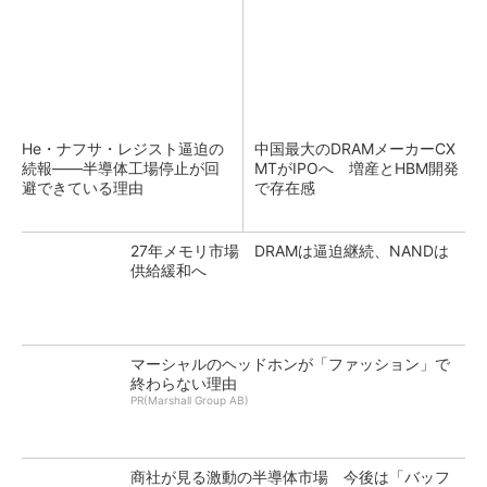
He・ナフサ・レジスト逼迫の
中国最大のDRAMメーカーCX
続報――半導体工場停止が回
MTがIPOへ 増産とHBM開発
避できている理由
で存在感
27年メモリ市場 DRAMは逼迫継続、NANDは
供給緩和へ
マーシャルのヘッドホンが「ファッション」で
終わらない理由
PR(Marshall Group AB)
商社が見る激動の半導体市場 今後は「バッフ