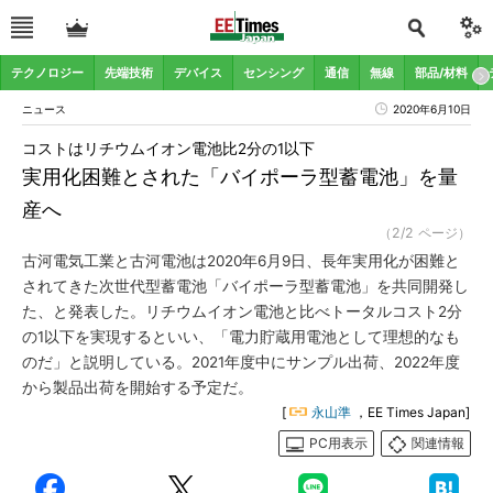
テクノロジー
先端技術
デバイス
センシング
通信
無線
部品/材料
ニュース
2020年6月10日
コストはリチウムイオン電池比2分の1以下
実用化困難とされた「バイポーラ型蓄電池」を量
産へ
（2/2 ページ）
古河電気工業と古河電池は2020年6月9日、長年実用化が困難と
されてきた次世代型蓄電池「バイポーラ型蓄電池」を共同開発し
た、と発表した。リチウムイオン電池と比べトータルコスト2分
の1以下を実現するといい、「電力貯蔵用電池として理想的なも
のだ」と説明している。2021年度中にサンプル出荷、2022年度
から製品出荷を開始する予定だ。
[
永山準
，EE Times Japan]
PC用表示
関連情報