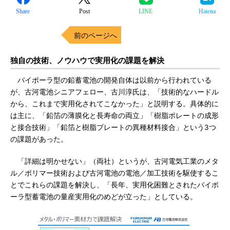
Share
Post
LINE
Hatena
前のページへ
独自の技術、ノウハウで実用化の課題を解決
バイポーラ型の鉛蓄電池の開発自体は以前から行われている
が、古河電池シニアフェロー、古川淳氏は、「技術的なハードル
から、これまで実用化されてこなかった」と説明する。具体的に
は主に、「鉛箔の薄膜化と長寿命の両立」「樹脂ポレートの成形
と接合技術」「鉛箔と樹脂プレートの異種材料接合」という3つ
の課題があった。
「詳細は明かせない」（両社）というが、古河電気工業のメタ
ル／ポリマー技術および古河電池の電池／加工技術を駆使するこ
とでこれらの課題を解決し、「長年、実用化困難とされたバイポ
ーラ型蓄電池の量産実用化のめどが立った」としている。