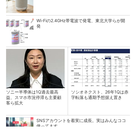
Wi-Fiの2.4GHz帯電波で発電、東北大学らが開
発
ソニー半導体は1Q過去最高
ソシオネクスト、26年1Qは赤
益、スマホ市況停滞も主要顧
字転落も通期予想据え置き
客ら拡大
SNSアカウントを着実に成長。実はみんなココ
使ってます。
PR(Dreaw合同会社)