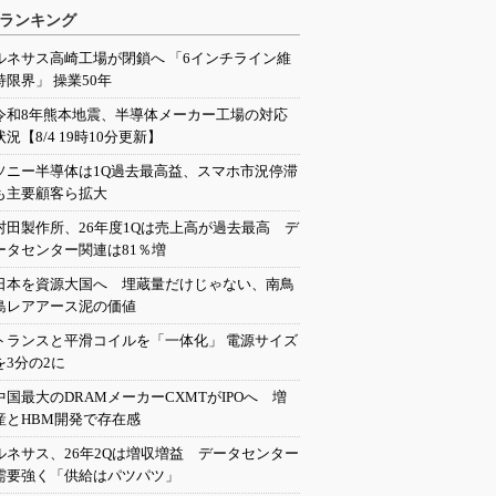
ランキング
ルネサス高崎工場が閉鎖へ 「6インチライン維
持限界」 操業50年
令和8年熊本地震、半導体メーカー工場の対応
状況【8/4 19時10分更新】
ソニー半導体は1Q過去最高益、スマホ市況停滞
も主要顧客ら拡大
村田製作所、26年度1Qは売上高が過去最高 デ
ータセンター関連は81％増
日本を資源大国へ 埋蔵量だけじゃない、南鳥
島レアアース泥の価値
トランスと平滑コイルを「一体化」 電源サイズ
を3分の2に
中国最大のDRAMメーカーCXMTがIPOへ 増
産とHBM開発で存在感
ルネサス、26年2Qは増収増益 データセンター
需要強く「供給はパツパツ」