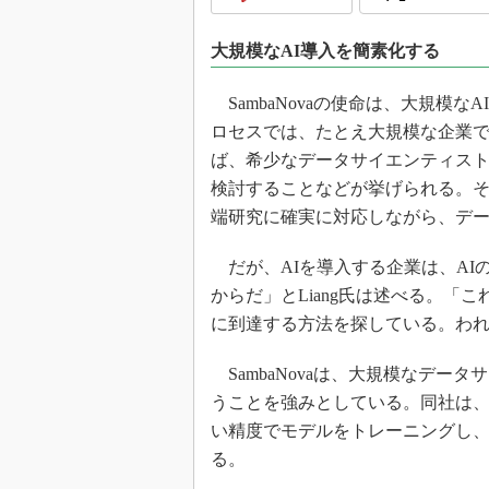
光伝送技
“異端児
大規模なAI導入を簡素化する
改革、執
イノベー
SambaNovaの使命は、大規模
JASA発
ロセスでは、たとえ大規模な企業
ば、希少なデータサイエンティス
IHSア
検討することなどが挙げられる。
「英語に
ための新
端研究に確実に対応しながら、デー
だが、AIを導入する企業は、AI
からだ」とLiang氏は述べる。「
に到達する方法を探している。わ
SambaNovaは、大規模なデー
うことを強みとしている。同社は
い精度でモデルをトレーニングし
る。