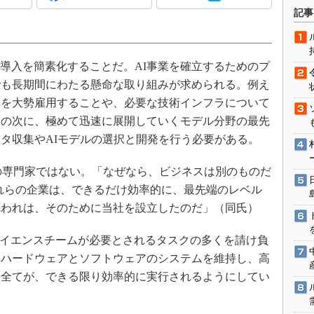
術を知る
記事
エンジニア”が仕掛けた社内
念の180日
ションは日本を救うのか
なAI導入を簡素化することだ。AI事業を確立するためのプ
IoT通信
でも長期間にわたる懸命な取り組みが求められる。例え
トを大勢雇用することや、必要な技術インフラについて
ナリスト「未来展望」
その次に、極めて迅速に展開していくモデル分野の最先
愛されないエンジニア」の
行動論
タ収集やAIモデルの選択と開発を行う必要がある。
の専門家ではない。「なぜなら、ビジネスは別のものだ
これらの企業は、できるだけ効率的に、最先端のレベル
れわれは、そのために当社を設立したのだ」（同氏）
タサイエンスチームが必要とされるタスクの多くを請け負
、ハードウェアとソフトウェアのシステムを維持し、高
、全てが、できる限り効率的に実行されるようにしてい