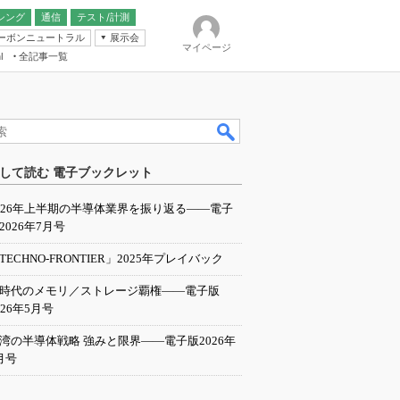
シング
通信
テスト/計測
ーボンニュートラル
展示会
マイページ
全記事一覧
l
ンピューティング
して読む 電子ブックレット
IER
026年上半期の半導体業界を振り返る――電子
2026年7月号
TECHNO-FRONTIER」2025年プレイバック
I時代のメモリ／ストレージ覇権――電子版
026年5月号
湾の半導体戦略 強みと限界――電子版2026年
月号