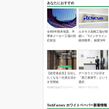
あなたにおすすめ
令和8年熊本地震、半
ルネサス高崎工場が閉
導体メーカー工場の対
鎖へ 「6インチライン
応状況
維持限界」 操業50年
【経営者必見】出社し
データライブが示す
たくなる！社員を活か
「第三者保守」という
す空間術
選択
PR(株式会社アルファーテクノ)
PR(データライブ)
TechFactory ホワイトペーパー新着情報