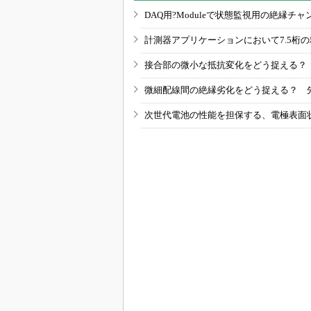
DAQ用?Moduleで状態監視用の絶縁
計測器アプリケーションにおいて7.5桁
接合部の微小な抵抗変化をどう捉える？
微細配線間の絶縁劣化をどう捉える？ 
次世代電池の性能を担保する、電極表面