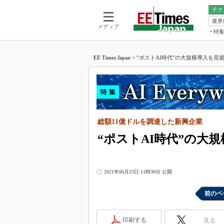
テク
業界
電池／エネル
ア
メディア
特
メ
福田昭の
LS
EE Times Japan
>
“ポストAI時代”の大規模導入を見据えるS
福田昭の
マ
湯之上隆
FP
大山聡の
大原雄介
ック
総額11億ドルを調達した新興企業
リタイア
学漂流記
“ポストAI時代”の大規模
世界を「
踊るバズワ
2021年06月23日 11時30分 公開
Buzzwo
この10
前のペ
で起こる
製品分解
印刷する
見る