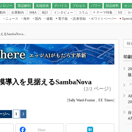
ノロジー
製品解剖
先端技術
デバイス
プロセス
パワー
部品材料
セン
動向
企業動向
統計
インタビュー
コラム
テーマ特集
カ
M&A
5G
ギー
ナログ
無線
集
ニュース
海外
国内
連載
電子版
読者登録
ホワイトペーパー
Specia
フィジカルAI
IoT・エッジコ
モリ
EXPO
Microchip情報
ストレージ通信
EE Times Japan×EDN Japan統合電
エッジAI
子版
I
SEMICON Japan
ambaNova...
デバイス通信
パワーエレクトロニクス
電子ブックレット
イコン
CEATEC
のナノフォーカス
半導体後工程
GA
EdgeTech＋
業界スコープ
読者調査（EE Times Research）
印刷
TECHNO-FRONT
のエレ・組み込みプレイバ
カーボンニュートラル
2
人とくるま展
版
IoT
直前エンジニアの社会人大
導入を見据えるSambaNova
電源設計（EDN Japan）
「
（2/2 ページ）
数字」で回してみよう
エレクトロニクス入門（EDN
A
Japan）
ード ～Behind the
[
Sally Ward-Foxton
，
EE Times
]
2
rd
年で起こったこと、次の10年
台
ージへ
1
|
2
こと
4
で探るアジアの新トレンド
Share