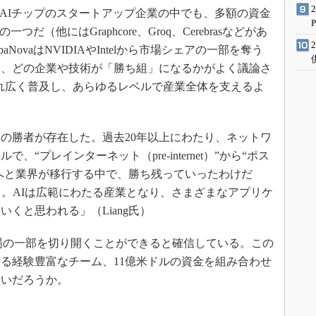
ー用AIチップのスタートアップ企業の中でも、多額の資金
だ（他にはGraphcore、Groq、Cerebrasなどがあ
NovaはNVIDIAやIntelから市場シェアの一部を奪う
は、どの企業や技術が「勝ち組」になるかがよく議論さ
いずれ広く普及し、あらゆるレベルで産業全体を支えるよ
の勝者が存在した。過去20年以上にわたり、ネットワ
“プレインターネット（pre-internet）”から“ポス
net）”へと業界が移行する中で、勝ち残っていったわけだ
う。AIは広範にわたる産業となり、さまざまなアプリケ
くと思われる」（Liang氏）
その市場の一部を切り開くことができると確信している。この
る経験豊富なチーム、11億米ドルの資金を組み合わせ
ないだろうか。