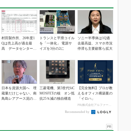
村田製作所、26年度1
トランスと平滑コイル
ソニー半導体は1Q過
Qは売上高が過去最
を「一体化」 電源サ
去最高益、スマホ市況
高 データセンター関
イズを3分の2に
停滞も主要顧客ら拡大
連は81％増
日本を資源大国へ 埋
三菱電機、第5世代SiC
【完全無料】プロが教
蔵量だけじゃない、南
MOSFETの核 オン抵
えるオフィス構築案の
鳥島レアアース泥の価
抗25％減の独自構造
「イロハ」
値
PR(株式会社アルファーテクノ)
Recommended by
PR