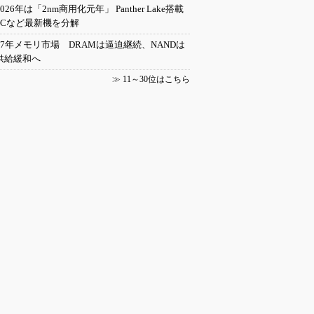
2026年は「2nm商用化元年」 Panther Lake搭載
PCなど最新機を分解
27年メモリ市場 DRAMは逼迫継続、NANDは
供給緩和へ
≫
11～30位はこちら