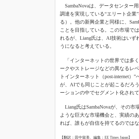
SambaNovaは、データセンタ
調達を実現している“エリート企業”の一つ
る）。他の新興企業と同様に、Samba
ことを目指している。この市場で
れるが、Liang氏は、AI技術は
うになると考えている。
「インターネットの世界では多く
ークやストレージなどの異なるレベルで、
トインターネット（post-inter
が、AIでも同じことが起こるだろ
ーションの中でセグメント化されてい
Liang氏はSambaNovaが、
ような巨大な市場機会と、実績のあ
れば、誰もが自信を持てるのでは
【翻訳：田中留美、編集：EE Times Japan】