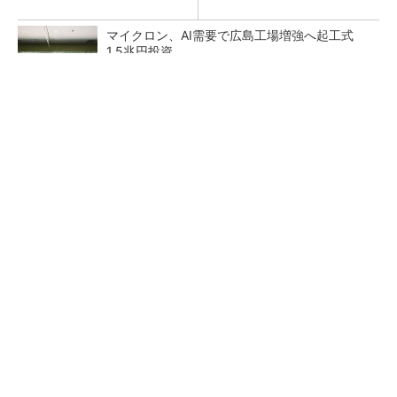
マイクロン、AI需要で広島工場増強へ起工式
1.5兆円投資
27年メモリ市場 DRAMは逼迫継続、NANDは
供給緩和へ
中国最大のDRAMメーカーCXMTがIPOへ 増
産とHBM開発で存在感