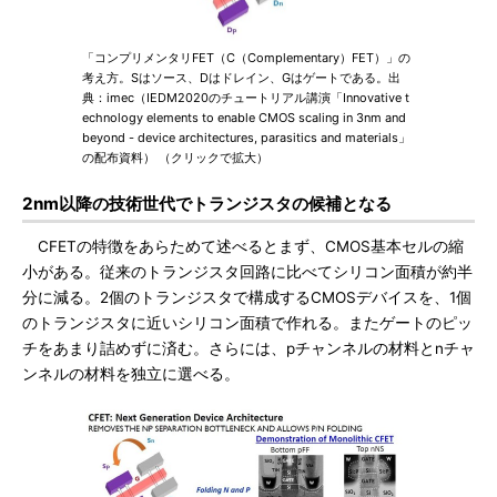
「コンプリメンタリFET（C（Complementary）FET）」の
考え方。Sはソース、Dはドレイン、Gはゲートである。出
典：imec（IEDM2020のチュートリアル講演「Innovative t
echnology elements to enable CMOS scaling in 3nm and
beyond - device architectures, parasitics and materials」
の配布資料） （クリックで拡大）
2nm以降の技術世代でトランジスタの候補となる
CFETの特徴をあらためて述べるとまず、CMOS基本セルの縮
小がある。従来のトランジスタ回路に比べてシリコン面積が約半
分に減る。2個のトランジスタで構成するCMOSデバイスを、1個
のトランジスタに近いシリコン面積で作れる。またゲートのピッ
チをあまり詰めずに済む。さらには、pチャンネルの材料とnチャ
ンネルの材料を独立に選べる。