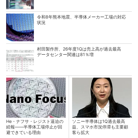
令和8年熊本地震、半導体メーカー工場の対応
状況
村田製作所、26年度1Qは売上高が過去最高
データセンター関連は81％増
He・ナフサ・レジスト逼迫の
ソニー半導体は1Q過去最高
続報――半導体工場停止が回
益、スマホ市況停滞も主要顧
避できている理由
客ら拡大