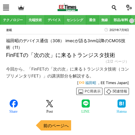
テクノロジー
先端技術
デバイス
センシング
通信
無線
部品/材料
連載
2021年7月9日
福田昭のデバイス通信（308） imecが語る3nm以降のCMOS技
術（11）
FinFETの「次の次」に来るトランジスタ技術
（2/2 ページ）
今回から、「FinFETの「次の次」に来るトランジスタ技術（コン
プリメンタリFET）」の講演部分を解説する。
[
福田昭
，EE Times Japan]
PC用表示
関連情報
Share
Post
LINE
Hatena
前のページへ