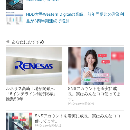
HDD大手Western Digitalの業績、前年同期比の営業利
益が3四半期連続で増加
あなたにおすすめ
ルネサス高崎工場が閉鎖へ
SNSアカウントを着実に成
「6インチライン維持限界」
長。実はみんなココ使ってま
操業50年
す。
PR(Dreaw合同会社)
SNSアカウントを着実に成長。実はみんなココ
使ってます。
PR(Dreaw合同会社)