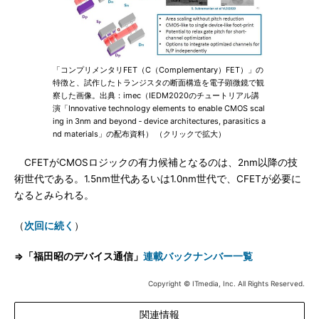
「コンプリメンタリFET（C（Complementary）FET）」の
特徴と、試作したトランジスタの断面構造を電子顕微鏡で観
察した画像。出典：imec（IEDM2020のチュートリアル講
演「Innovative technology elements to enable CMOS scal
ing in 3nm and beyond ‐ device architectures, parasitics a
nd materials」の配布資料） （クリックで拡大）
CFETがCMOSロジックの有力候補となるのは、2nm以降の技
術世代である。1.5nm世代あるいは1.0nm世代で、CFETが必要に
なるとみられる。
（
次回に続く
）
⇒「福田昭のデバイス通信」
連載バックナンバー一覧
Copyright © ITmedia, Inc. All Rights Reserved.
関連情報