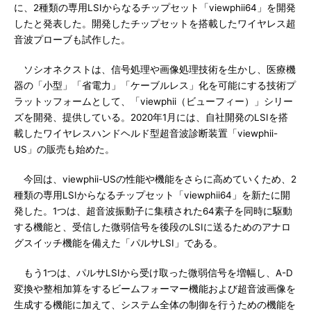
に、2種類の専用LSIからなるチップセット「viewphii64」を開発
したと発表した。開発したチップセットを搭載したワイヤレス超
音波プローブも試作した。
ソシオネクストは、信号処理や画像処理技術を生かし、医療機
器の「小型」「省電力」「ケーブルレス」化を可能にする技術プ
ラットッフォームとして、「viewphii（ビューフィー）」シリー
ズを開発、提供している。2020年1月には、自社開発のLSIを搭
載したワイヤレスハンドヘルド型超音波診断装置「viewphii-
US」の販売も始めた。
今回は、viewphii-USの性能や機能をさらに高めていくため、2
種類の専用LSIからなるチップセット「viewphii64」を新たに開
発した。1つは、超音波振動子に集積された64素子を同時に駆動
する機能と、受信した微弱信号を後段のLSIに送るためのアナロ
グスイッチ機能を備えた「パルサLSI」である。
もう1つは、パルサLSIから受け取った微弱信号を増幅し、A-D
変換や整相加算をするビームフォーマー機能および超音波画像を
生成する機能に加えて、システム全体の制御を行うための機能を