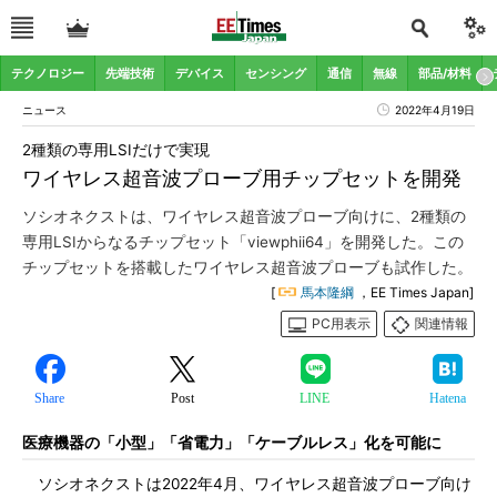
テクノロジー
先端技術
デバイス
センシング
通信
無線
部品/材料
ニュース
2022年4月19日
2種類の専用LSIだけで実現
ワイヤレス超音波プローブ用チップセットを開発
ソシオネクストは、ワイヤレス超音波プローブ向けに、2種類の
専用LSIからなるチップセット「viewphii64」を開発した。この
チップセットを搭載したワイヤレス超音波プローブも試作した。
[
馬本隆綱
，EE Times Japan]
PC用表示
関連情報
Share
Post
LINE
Hatena
医療機器の「小型」「省電力」「ケーブルレス」化を可能に
ソシオネクストは2022年4月、ワイヤレス超音波プローブ向け