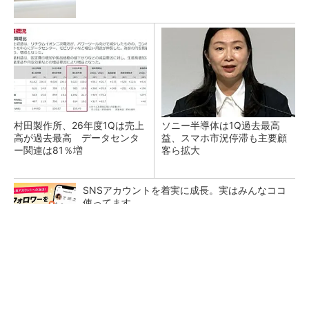
村田製作所、26年度1Qは売上
ソニー半導体は1Q過去最高
高が過去最高 データセンタ
益、スマホ市況停滞も主要顧
ー関連は81％増
客ら拡大
SNSアカウントを着実に成長。実はみんなココ
使ってます。
PR(Dreaw合同会社)
トランスと平滑コイルを「一体化」 電源サイズ
を3分の2に