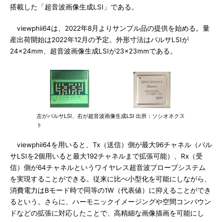
搭載した「超音波画像生成LSI」である。
viewphii64は、2022年8月よりサンプル品の提供を始める。量
産出荷開始は2022年12月の予定。外形寸法はパルサLSIが
24×24mm、超音波画像生成LSIが23×23mmである。
左がパルサLSI、右が超音波画像生成LSI 出所：ソシオネクス
ト
viewphii64を用いると、Tx（送信）側が最大96チャネル（バル
サLSIを2個用いると最大192チャネルまで拡張可能）、Rx（受
信）側が64チャネルというワイヤレス超音波プローブシステム
を実現することができる。従来に比べ小型化を可能にしながら、
消費電力はBモード時で同等の1W（代表値）に抑えることができ
るという。さらに、ハーモニックイメージングや空間コンパウン
ドなどの拡張に対応したことで、高精細な画像描画を可能にし