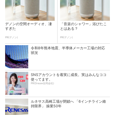
デノンの空間オーディオ、凄
「音楽のシャワー」浴びたこ
すぎた
とはある？
PR(デノン)
PR(デノン)
令和8年熊本地震、半導体メーカー工場の対応
状況
SNSアカウントを着実に成長。実はみんなココ
使ってます。
PR(Dreaw合同会社)
ルネサス高崎工場が閉鎖へ 「6インチライン維
持限界」 操業50年