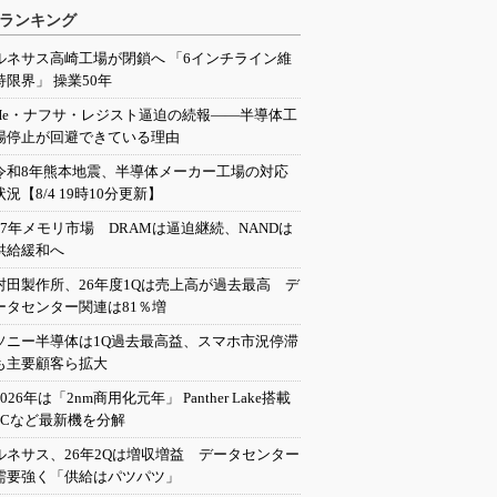
ランキング
ルネサス高崎工場が閉鎖へ 「6インチライン維
持限界」 操業50年
He・ナフサ・レジスト逼迫の続報――半導体工
場停止が回避できている理由
令和8年熊本地震、半導体メーカー工場の対応
状況【8/4 19時10分更新】
27年メモリ市場 DRAMは逼迫継続、NANDは
供給緩和へ
村田製作所、26年度1Qは売上高が過去最高 デ
ータセンター関連は81％増
ソニー半導体は1Q過去最高益、スマホ市況停滞
も主要顧客ら拡大
2026年は「2nm商用化元年」 Panther Lake搭載
PCなど最新機を分解
ルネサス、26年2Qは増収増益 データセンター
需要強く「供給はパツパツ」