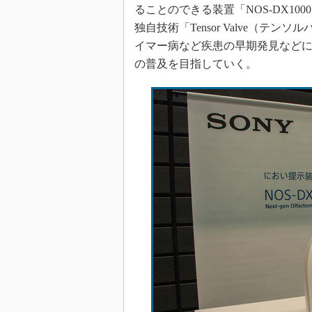
光伝送技
ることのできる装置「NOS-DX10
独自技術「Tensor Valve（
“異端児
改革、執
イマー病など疾患の早期発見など
イノベー
の普及を目指していく。
JASA発
IHSア
「英語に
ための新