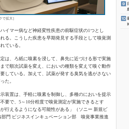
ックで拡大］
ハイマー病など神経変性疾患の前駆症状の1つとし
される。こうした疾患を早期発見する手段として嗅覚測
られている。
定は、ろ紙に嗅素を浸して、鼻先に近づける形で実施
のまで順次試薬を変え、においの種類を変えて嗅ぐ動作
を要している。加えて、試薬が発する臭気を逃がさない
だった。
示装置は、手軽に嗅素を制御し、多種のにおいを提示
不要で、5～10分程度で嗅覚測定が実施できるとす
が行えるようになる可能性がある」（ソニー 新規ビ
略部門 ビジネスインキュベーション部 嗅覚事業推進