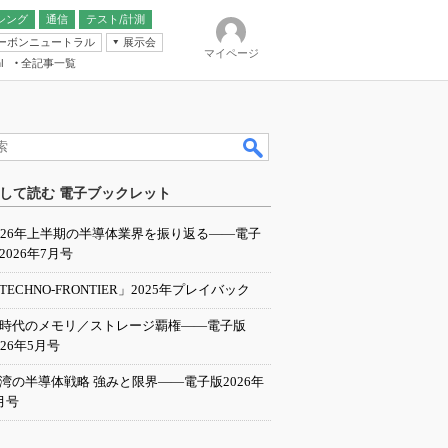
シング
通信
テスト/計測
ーボンニュートラル
展示会
マイページ
全記事一覧
l
ンピューティング
して読む 電子ブックレット
IER
026年上半期の半導体業界を振り返る――電子
2026年7月号
TECHNO-FRONTIER」2025年プレイバック
I時代のメモリ／ストレージ覇権――電子版
026年5月号
湾の半導体戦略 強みと限界――電子版2026年
月号