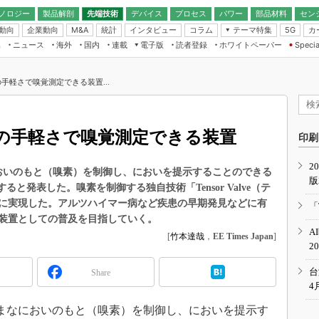
ノロジー
製品解剖
先端技術
デバイス
プロセス
パワー
部品材料
セン
動向
企業動向
統計
インタビュー
コラム
テーマ特集
カ
M&A
5G
ギー
ナログ
無線
集
ニュース
海外
国内
連載
電子版
読者登録
ホワイトペーパー
Specia
フィジカルAI
IoT・エッジコ
モリ
EXPO
Microchip情報
ストレージ通信
EE Times Japan×EDN Japan統合電
エッジAI
子版
I
SEMICON Japan
手軽さで嗅覚測定できる装置...
デバイス通信
パワーエレクトロニクス
電子ブックレット
イコン
CEATEC
のナノフォーカス
半導体後工程
GA
EdgeTech＋
業界スコープ
の手軽さで嗅覚測定できる装置
読者調査（EE Times Research）
印刷
TECHNO-FRONT
のエレ・組み込みプレイバ
カーボンニュートラル
2
人とくるま展
なにおいのもと（嗅素）を制御し、においを提示することのできる
版
IoT
直前エンジニアの社会人大
売すると発表した。嗅素を制御する独自技術「Tensor Valve（テ
電源設計（EDN Japan）
に実現した。アルツハイマー病など疾患の早期発見などに有
「
数字」で回してみよう
装置としての普及を目指していく。
エレクトロニクス入門（EDN
A
Japan）
[
竹本達哉
，
EE Times Japan
]
ード ～Behind the
2
rd
年で起こったこと、次の10年
台
Share
こと
4
で探るアジアの新トレンド
まざまなにおいのもと（嗅素）を制御し、においを提示す