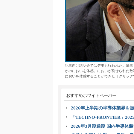
記者向け説明会ではデモも行われた。筆者
かのにおいを体感。においが発せられた数
においを体感することができた［クリック
おすすめホワイトペーパー
2026年上半期の半導体業界を振
「TECHNO-FRONTIER」2
2026年3月期通期 国内半導体