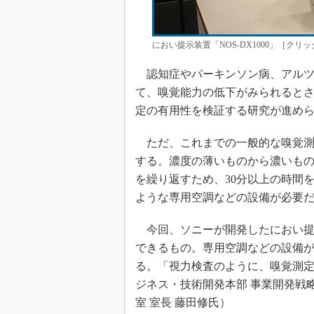
におい提示装置「NOS-DX1000」［クリ
認知症やパーキンソン病、アルツ
て、嗅覚能力の低下がみられると
定の有用性を検証する研究が進め
ただ、これまでの一般的な嗅覚測
する。濃度の薄いものから濃いも
を繰り返すため、30分以上の時間
ような専用空調などの設備が必要
今回、ソニーが開発したにおい提
できるもの。専用空調などの設備が
る。「視力検査のように、嗅覚測定
ジネス・技術開発本部 事業開発戦
室 室長 藤田修氏）