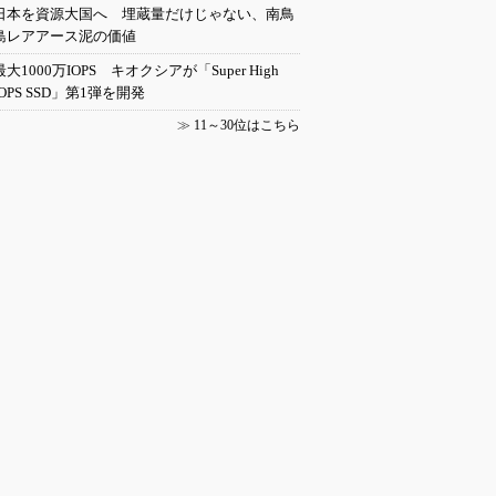
日本を資源大国へ 埋蔵量だけじゃない、南鳥
島レアアース泥の価値
最大1000万IOPS キオクシアが「Super High
IOPS SSD」第1弾を開発
≫
11～30位はこちら