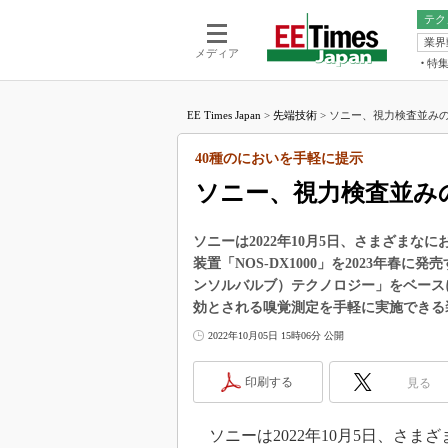
テク
業界
電池／エネル
ア
メディア
特
メ
福田昭の
LS
EE Times Japan
>
先端技術
>
ソニー、視力検査並みの
福田昭の
マ
湯之上隆
40種のにおいを手軽に提示
FP
大山聡の
ソニー、視力検査並み
大原雄介
ック
ソニーは2022年10月5日、さまざま
リタイア
装置「NOS-DX1000」を2023年春に発
学漂流記
ンソルバルブ）テクノロジー」をベース
世界を「
効とされる嗅覚測定を手軽に実施できる
踊るバズワ
2022年10月05日 15時06分 公開
Buzzwo
この10
印刷する
見る
で起こる
製品分解
ソニーは2022年10月5日、さ