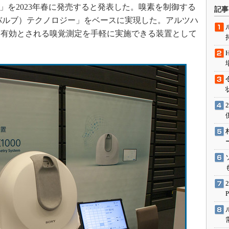
術を知る
00」を2023年春に発売すると発表した。嗅素を制御する
記事
テンソルバルブ）テクノロジー」をベースに実現した。アルツハ
エンジニア”が仕掛けた社内
念の180日
に有効とされる嗅覚測定を手軽に実施できる装置として
ションは日本を救うのか
IoT通信
ナリスト「未来展望」
愛されないエンジニア」の
行動論