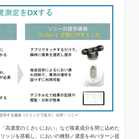
提供する価値［クリックで拡大］ 出所：ソニー
「高濃度のくさいにおい」など嗅素成分を閉じ込めた
トリッジを搭載し、においの種類／濃度を40パターン提