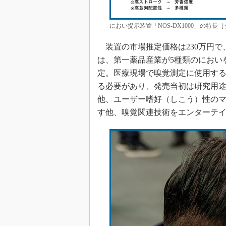
におい提示装置「NOS-DX1000」の特長
装置の市場推定価格は230万円で
は、第一薬品産業が5種類のにおい
定。医療現場で嗅覚測定に使用す
る必要があり、発売当初は研究用
他、ユーザー嗜好（しこう）性の
す他、嗅覚関連技術をエンターテ