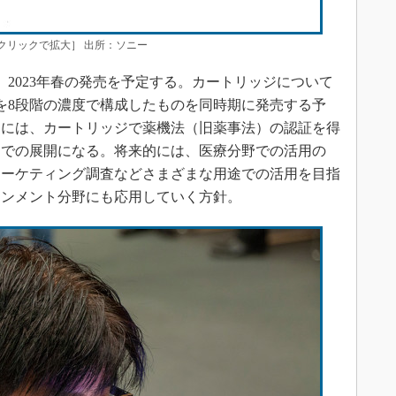
［クリックで拡大］ 出所：ソニー
、2023年春の発売を予定する。カートリッジについて
を8段階の濃度で構成したものを同時期に発売する予
るには、カートリッジで薬機法（旧薬事法）の認証を得
途での展開になる。将来的には、医療分野での活用の
マーケティング調査などさまざまな用途での活用を目指
インメント分野にも応用していく方針。