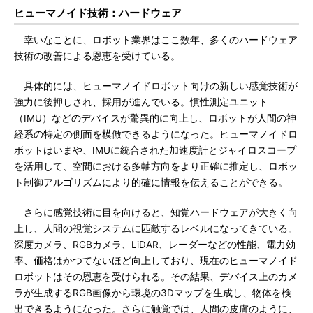
ヒューマノイド技術：ハードウェア
幸いなことに、ロボット業界はここ数年、多くのハードウェア
技術の改善による恩恵を受けている。
具体的には、ヒューマノイドロボット向けの新しい感覚技術が
強力に後押しされ、採用が進んでいる。慣性測定ユニット
（IMU）などのデバイスが驚異的に向上し、ロボットが人間の神
経系の特定の側面を模倣できるようになった。ヒューマノイドロ
ボットはいまや、IMUに統合された加速度計とジャイロスコープ
を活用して、空間における多軸方向をより正確に推定し、ロボッ
ト制御アルゴリズムにより的確に情報を伝えることができる。
さらに感覚技術に目を向けると、知覚ハードウェアが大きく向
上し、人間の視覚システムに匹敵するレベルになってきている。
深度カメラ、RGBカメラ、LiDAR、レーダーなどの性能、電力効
率、価格はかつてないほど向上しており、現在のヒューマノイド
ロボットはその恩恵を受けられる。その結果、デバイス上のカメ
ラが生成するRGB画像から環境の3Dマップを生成し、物体を検
出できるようになった。さらに触覚では、人間の皮膚のように、