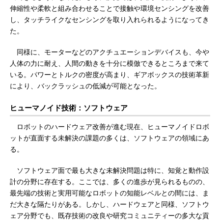
伸縮性や柔軟と組み合わせることで接触や環境センシングを改善
し、タッチライクなセンシングを取り入れられるようになってき
た。
同様に、モーターなどのアクチュエーションデバイスも、今や
人体の力に耐え、人間の動きを十分に模倣できるところまで来て
いる。パワーとトルクの密度が高まり、ギアボックスの技術革新
により、バックラッシュの低減が可能となった。
ヒューマノイド技術：ソフトウェア
ロボットのハードウェア改善が進む現在、ヒューマノイドロボ
ットが直面する未解決の課題の多くは、ソフトウェアの領域にあ
る。
ソフトウェア面で最も大きな未解決問題は特に、知覚と動作設
計の分野に存在する。ここでは、多くの進歩が見られるものの、
最先端の技術と実用可能なロボットの知能レベルとの間には、ま
だ大きな隔たりがある。しかし、ハードウェアと同様、ソフトウ
ェア分野でも、既存技術の改良や研究コミュニティーの多大な貢