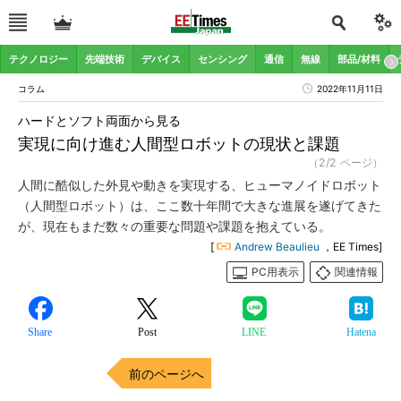
テクノロジー
先端技術
デバイス
センシング
通信
無線
部品/材料
コラム
2022年11月11日
ハードとソフト両面から見る
実現に向け進む人間型ロボットの現状と課題
（2/2 ページ）
人間に酷似した外見や動きを実現する、ヒューマノイドロボット
（人間型ロボット）は、ここ数十年間で大きな進展を遂げてきた
が、現在もまだ数々の重要な問題や課題を抱えている。
[
Andrew Beaulieu
，EE Times]
PC用表示
関連情報
Share
Post
LINE
Hatena
前のページへ