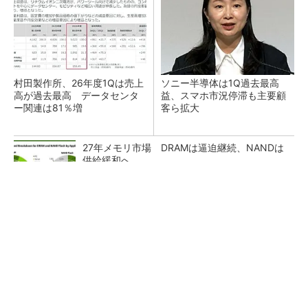
村田製作所、26年度1Qは売上
ソニー半導体は1Q過去最高
高が過去最高 データセンタ
益、スマホ市況停滞も主要顧
ー関連は81％増
客ら拡大
27年メモリ市場 DRAMは逼迫継続、NANDは
供給緩和へ
マイクロン、AI需要で広島工場増強へ起工式
1.5兆円投資
ルネサス、26年2Qは増収増益 データセンタ
ー需要強く「供給はパツパツ」