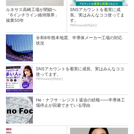
ルネサス高崎工場が閉鎖へ
SNSアカウントを着実に成
「6インチライン維持限界」
長。実はみんなココ使ってま
操業50年
す。
PR(Dreaw合同会社)
令和8年熊本地震、半導体メーカー工場の対応
状況
SNSアカウントを着実に成長。実はみんなココ
使ってます。
PR(Dreaw合同会社)
He・ナフサ・レジスト逼迫の続報――半導体工
場停止が回避できている理由