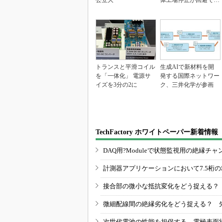
公立大
体工場停止が回避でき
ている理由
トランスと平滑コイル
生成AIで新材料を開
を「一体化」 電源サ
発する国際ネットワー
イズを3分の2に
ク、三井化学が参画
TechFactory ホワイトペーパー新着情報
DAQ用?Moduleで状態監視用の絶縁
計測器アプリケーションにおいて7.5桁
接合部の微小な抵抗変化をどう捉える？
微細配線間の絶縁劣化をどう捉える？ 
次世代電池の性能を担保する、電極表面