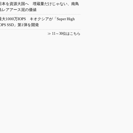
日本を資源大国へ 埋蔵量だけじゃない、南鳥
島レアアース泥の価値
最大1000万IOPS キオクシアが「Super High
IOPS SSD」第1弾を開発
≫
11～30位はこちら