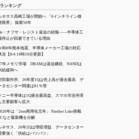
ランキング
ルネサス高崎工場が閉鎖へ 「6インチライン維
持限界」 操業50年
He・ナフサ・レジスト逼迫の続報――半導体工
場停止が回避できている理由
令和8年熊本地震、半導体メーカー工場の対応
状況【8/4 19時10分更新】
27年メモリ市場 DRAMは逼迫継続、NANDは
供給緩和へ
村田製作所、26年度1Qは売上高が過去最高 デ
ータセンター関連は81％増
ソニー半導体は1Q過去最高益、スマホ市況停滞
も主要顧客ら拡大
2026年は「2nm商用化元年」 Panther Lake搭載
PCなど最新機を分解
ルネサス、26年2Qは増収増益 データセンター
需要強く「供給はパツパツ」