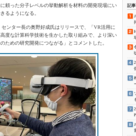
術を知る
家に頼った分子レベルの挙動解析を材料の開発現場にい
記事
エンジニア”が仕掛けた社内
できるようになる。
念の180日
ションは日本を救うのか
センター長の奥野好成氏はリリースで、「VR活用に
つ高度な計算科学技術を生かした取り組みで、より深い
IoT通信
見のための研究開発につながる」とコメントした。
ナリスト「未来展望」
愛されないエンジニア」の
行動論