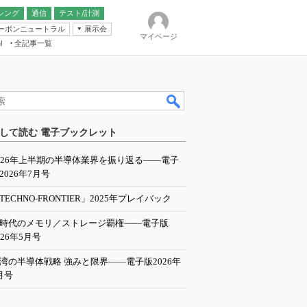
シング
通信
テスト/計測
ーボンニュートラル
展示会
マイページ
全記事一覧
l
ンピューティング
して読む 電子ブックレット
IER
026年上半期の半導体業界を振り返る――電子
2026年7月号
TECHNO-FRONTIER」2025年プレイバック
I時代のメモリ／ストレージ覇権――電子版
026年5月号
湾の半導体戦略 強みと限界――電子版2026年
月号