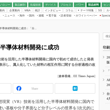
ノロジー
製品解剖
先端技術
デバイス
プロセス
パワー
部品材料
セン
動向
企業動向
統計
インタビュー
コラム
テーマ特集
カ
M&A
5G
ギー
ナログ
無線
集
ニュース
海外
国内
連載
電子版
読者登録
ホワイトペーパー
Specia
フィジカルAI
IoT・エッジコ
モリ
EXPO
Microchip情報
ストレージ通信
EE Times Japan×EDN Japan統合電
エッジAI
子版
I
SEMICON Japan
半導体材料開発に成功：「分...
デバイス通信
パワーエレクトロニクス
電子ブックレット
イコン
CEATEC
のナノフォーカス
半導体後工程
GA
EdgeTech＋
業界スコープ
た半導体材料開発に成功
読者調査（EE Times Research）
印刷
TECHNO-FRONT
のエレ・組み込みプレイバ
カーボンニュートラル
2
人とくるま展
現実技術を活用した半導体材料開発に国内で初めて成功したと発表
版
IoT
直前エンジニアの社会人大
に表示し、属人化していた材料の相互作用に関する分析過程の改
電源設計（EDN Japan）
「
数字」で回してみよう
[
倉林香織
，
EE Times Japan
]
エレクトロニクス入門（EDN
A
Japan）
ード ～Behind the
2
rd
Share
年で起こったこと、次の10年
台
こと
4
仮想現実（VR）技術を活用した半導体材料開発に国内で
で探るアジアの新トレンド
使い基板や分子界面など分子レベルの世界を3次元的に