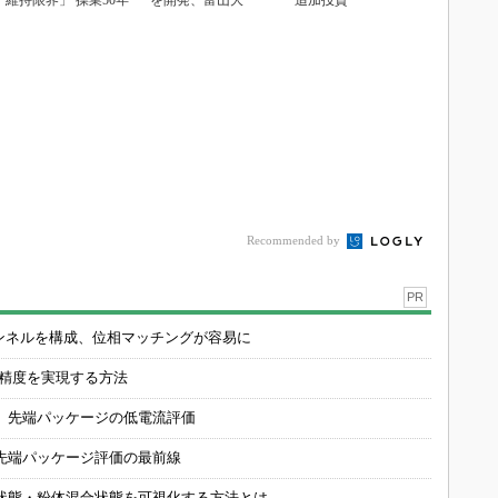
維持限界」 操業50年
を開発、富山大
追加投資
Recommended by
PR
チャンネルを構成、位相マッチングが容易に
の精度を実現する方法
 先端パッケージの低電流評価
先端パッケージ評価の最前線
状態・粉体混合状態を可視化する方法とは