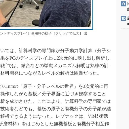
ウントディスプレイ）使用時の様子［クリックで拡大］ 出
いては、計算科学の専門家が分子動力学計算（分子シ
果をPCのディスプレイ上に2次元的に映し出し解析し
解析では、結合などの挙動メカニズム解明は熟練の計
、材料開発につながるレベルの解析は困難だった。
0.1nmの「原子・分子レベルの世界」を3次元的に再
に操作しながら基板／分子界面に近づき観察すること
解析を成功させた。これにより、計算科学の専門家では
る技術者などでも、基板の原子と有機分子の分子鎖が結
解析できるようになった。レゾナックは、VR技術活
（研磨材料）をはじめとした無機基板と有機分子相互作