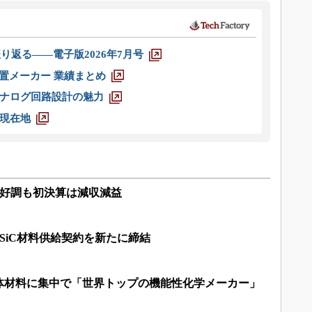
り返る――電子版2026年7月号
装置メーカー 業績まとめ
ナログ回路設計の魅力
現在地
は好調も初決算は減収減益
クとSiC材料供給契約を新たに締結
体材料に集中で「世界トップの機能性化学メーカー」