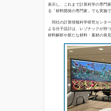
光伝送技
表示し、これまで計算科学の専門
“異端児
る「材料開発の専門家」でも実施
改革、執
イノベー
同社の計算情報科学研究センター 
よる分子設計は、レゾナックが持
JASA発
材料解析や新たな材料・素材の発
IHSア
「英語に
ための新