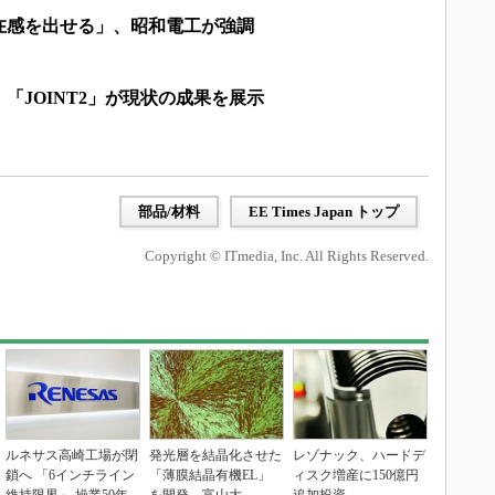
在感を出せる」、昭和電工が強調
「JOINT2」が現状の成果を展示
部品/材料
EE Times Japan トップ
Copyright © ITmedia, Inc. All Rights Reserved.
ルネサス高崎工場が閉
発光層を結晶化させた
レゾナック、ハードデ
鎖へ 「6インチライン
「薄膜結晶有機EL」
ィスク増産に150億円