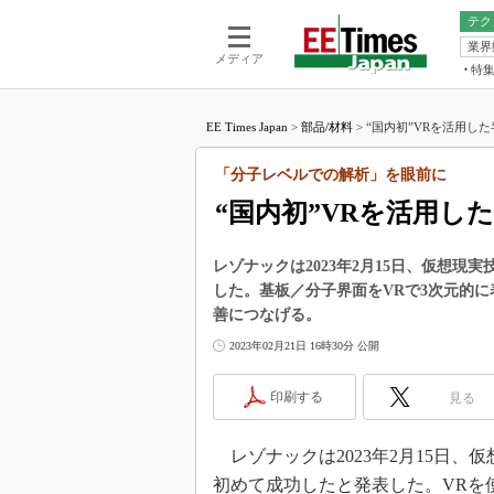
テク
業界
電池／エネル
ア
メディア
特
メ
福田昭の
LS
EE Times Japan
>
部品/材料
>
“国内初”VRを活用した
福田昭の
マ
湯之上隆
「分子レベルでの解析」を眼前に
FP
大山聡の
“国内初”VRを活用し
大原雄介
ック
レゾナックは2023年2月15日、仮想
リタイア
した。基板／分子界面をVRで3次元的
学漂流記
善につなげる。
世界を「
2023年02月21日 16時30分 公開
踊るバズワ
Buzzwo
印刷する
見る
この10
で起こる
レゾナックは2023年2月15日、
製品分解
初めて成功したと発表した。VRを