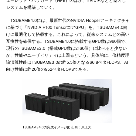
ューレット・パッカード（HPE）のほか、NVIDIAなどと協力し
システムを構築していく。
TSUBAME4.0には、最新世代のNVIDIA Hopperアーキテクチャ
に基づく「NVIDIA H100 TensorコアGPU」を、TSUBAME4.0向
けに最適化して搭載する。これによって、従来システムとの高い
互換性を確保する。TSUBAME4.0に搭載するGPU数は960個で、
現行のTSUBAME3.0（搭載GPU数は2160個）に比べると少ない
が、性能やユーザビリティは上回るという。具体的に、倍精度理
論演算性能はTSUBAME3.0の約5.5倍となる66.8ペタFLOPS、AI
向け性能は約20倍の952ペタFLOPSである。
TSUBAME4.0の完成イメージ図 出所：東工大