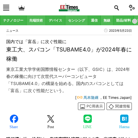
テクノロジー
先端技術
デバイス
センシング
通信
無線
部品/材料
ニュース
2023年5月23日
国内では「富岳」に次ぐ性能に
東工大、スパコン「TSUBAME4.0」が2024年春に
稼働
東京工業大学学術国際情報センター（以下、GSIC）は、2024年
春の稼働に向けて次世代スーパーコンピュータ
「TSUBAME4.0」の構築を始める。国内のスパコンとしては
「富岳」に次ぐ性能だという。
[
馬本隆綱
，EE Times Japan]
PC用表示
関連情報
Share
Post
LINE
Hatena