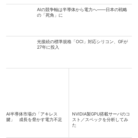
AIの競争軸は半導体から電力へ――日本の戦略
の「死角」に
光接続の標準規格「OCI」対応シリコン、GFが
27年に投入
AI半導体市場の「アキレス
NVIDIA製GPU搭載サーバのコ
腱」 成長を脅かす電力不足
スト／スペックを分析してみ
た