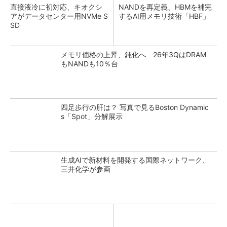
直接液冷に初対応、キオクシ
NANDを再定義、HBMを補完
アがデータセンター用NVMe S
するAI用メモリ技術「HBF」
SD
メモリ価格の上昇、鈍化へ 26年3QはDRAM
もNANDも10％台
四足歩行の肝は？ 写真で見るBoston Dynamic
s「Spot」分解展示
生成AIで新材料を開発する国際ネットワーク、
三井化学が参画