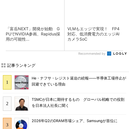
「富岳NEXT」開発が始動 G
VLMもエッジで実現！ FP4
PUでNVIDIA参画、Rapidus採
対応、低消費電力のエッジAI
用の可能性...
カメラSoC
Recommended by
記事ランキング
He・ナフサ・レジスト逼迫の続報――半導体工場停止が
回避できている理由
TSMCが日本に期待するもの グローバル戦略での役割
を日本法人社長に聞く
2026年Q2のDRAM市場シェア、Samsungが首位に