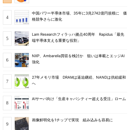
中国パワー半導体市場、35年に3兆2742億円規模に 価
格競争さらに激化
Lam Researchフィラッハ拠点40周年 Rapidus「最先
端半導体支える重要な役割」
NXP、Ambarella買収を検討か 狙いは車載とエッジAI
強化
27年メモリ市場 DRAMは逼迫継続、NANDは供給緩和
へ
AIサーバ向け「生産キャパシティー超える受注」ローム
画像鮮明化を1チップで実現 組み込みも容易に