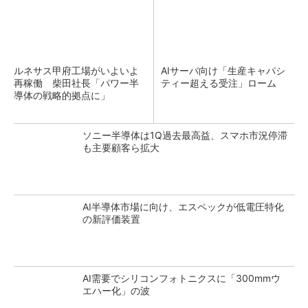
ルネサス甲府工場がいよいよ
AIサーバ向け「生産キャパシ
再稼働 柴田社長「パワー半
ティー超える受注」ローム
導体の戦略的拠点に」
ソニー半導体は1Q過去最高益、スマホ市況停滞
も主要顧客ら拡大
AI半導体市場に向け、エスペックが低電圧特化
の新評価装置
AI需要でシリコンフォトニクスに「300mmウ
エハー化」の波