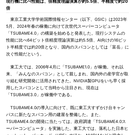
現行機に比べ性能は、倍精度理論演算が約5.5倍、半精度で約20
倍
東京工業大学学術国際情報センター（以下、GSIC）は2023年
5月、2024年春の稼働に向けて次世代スーパーコンピュータ
「TSUBAME4.0」の構築を始めると発表した。現行システムの
性能に比べ64ビット倍精度理論演算は約5.5倍、AI向けの16ビッ
ト半精度では約20倍となり、国内のスパコンとしては「富岳」に
次ぐ性能だという。
東工大では、2006年4月に「TSUBAME1.0」が稼働。それ以
来、「みんなのスパコン」として親しまれ、国内外の産学官が取
り組む研究開発に活用されてきた。NVIDIA製GPUをいち早く採
用したスパコンとして当時から注目され、現在は
「TSUBAME3.0」が稼働中である。
TSUBAME4.0の導入に向けて、既に東工大すずかけ台キャン
パスに新たなスパコン用の建屋を整備した。また、
TSUBAME4.0の開発に当たっては、政府調達「TSUBAME4.0ス
ーパーコンピュータ」を実施した。東工大では、落札した日本ヒ