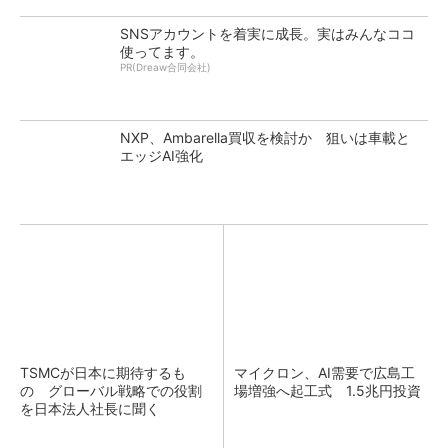
SNSアカウントを着実に成長。実はみんなココ
使ってます。
PR(Dreaw合同会社)
NXP、Ambarella買収を検討か 狙いは車載と
エッジAI強化
TSMCが日本に期待するも
マイクロン、AI需要で広島工
の グローバル戦略での役割
場増強へ起工式 1.5兆円投資
を日本法人社長に聞く