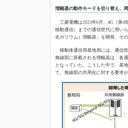
光伝送技
増幅器の動作モードを切り替え、周波
“異端児
改革、執
三菱電機は2023年6月、4G（第4世
イノベー
移動通信）までの通信世代に用いら
JASA発
化ガリウム）増幅器」を開発、そ
IHSア
移動体通信用基地局には、通信世
「英語に
ための新
無線部に搭載される増幅器は、各
となっていた。こうした中で、基
て、無線部の共用化に対する要求