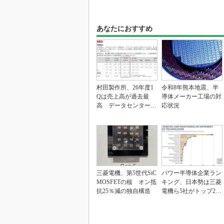
あなたにおすすめ
村田製作所、26年度1
令和8年熊本地震、半
Qは売上高が過去最
導体メーカー工場の対
高 データセンター関
応状況
連は81％増
三菱電機、第5世代SiC
パワー半導体企業ラン
MOSFETの核 オン抵
キング、日本勢は三菱
抗25％減の独自構造
電機ら5社がトップ20
入り