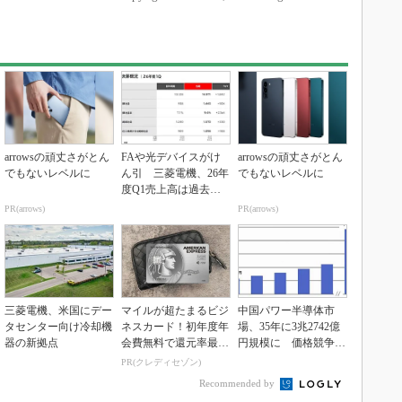
arrowsの頑丈さがとん
FAや光デバイスがけ
arrowsの頑丈さがとん
でもないレベルに
ん引 三菱電機、26年
でもないレベルに
度Q1売上高は過去最
高
PR(arrows)
PR(arrows)
三菱電機、米国にデー
マイルが超たまるビジ
中国パワー半導体市
タセンター向け冷却機
ネスカード！初年度年
場、35年に3兆2742億
器の新拠点
会費無料で還元率最大
円規模に 価格競争さ
1.125%
らに激化
PR(クレディセゾン)
Recommended by