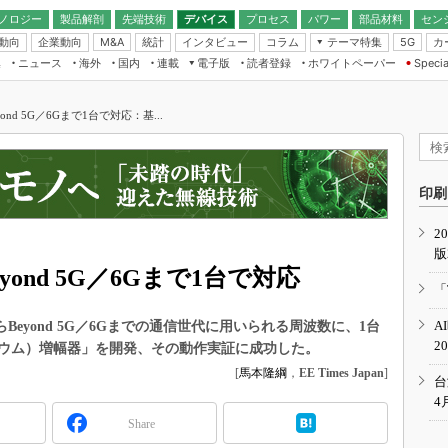
ノロジー
製品解剖
先端技術
デバイス
プロセス
パワー
部品材料
セン
動向
企業動向
統計
インタビュー
コラム
テーマ特集
カ
M&A
5G
ギー
ナログ
無線
集
ニュース
海外
国内
連載
電子版
読者登録
ホワイトペーパー
Specia
フィジカルAI
IoT・エッジコ
モリ
EXPO
Microchip情報
ストレージ通信
EE Times Japan×EDN Japan統合電
エッジAI
子版
I
SEMICON Japan
ond 5G／6Gまで1台で対応：基...
デバイス通信
パワーエレクトロニクス
電子ブックレット
イコン
CEATEC
のナノフォーカス
半導体後工程
GA
EdgeTech＋
業界スコープ
読者調査（EE Times Research）
印刷
TECHNO-FRONT
のエレ・組み込みプレイバ
カーボンニュートラル
2
人とくるま展
版
IoT
直前エンジニアの社会人大
yond 5G／6Gまで1台で対応
電源設計（EDN Japan）
「
数字」で回してみよう
エレクトロニクス入門（EDN
A
Beyond 5G／6Gまでの通信世代に用いられる周波数に、1台
Japan）
ード ～Behind the
2
リウム）増幅器」を開発、その動作実証に成功した。
rd
[
馬本隆綱
，
EE Times Japan
]
年で起こったこと、次の10年
台
こと
4
Share
で探るアジアの新トレンド