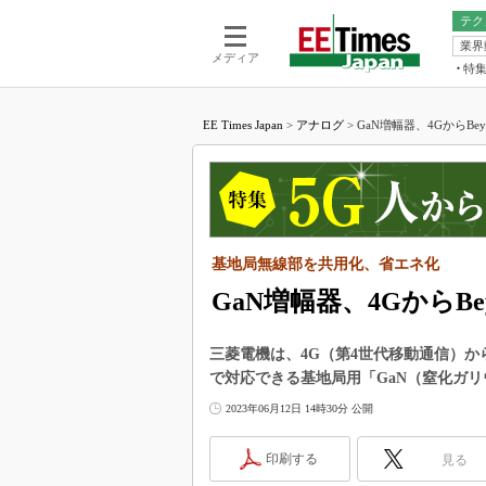
テク
業界
電池／エネル
ア
メディア
特
メ
福田昭の
LS
EE Times Japan
>
アナログ
>
GaN増幅器、4GからBey
福田昭の
マ
湯之上隆
FP
大山聡の
大原雄介
ック
基地局無線部を共用化、省エネ化
リタイア
学漂流記
GaN増幅器、4GからBe
世界を「
三菱電機は、4G（第4世代移動通信）から
踊るバズワ
で対応できる基地局用「GaN（窒化ガ
Buzzwo
2023年06月12日 14時30分 公開
この10
で起こる
印刷する
見る
製品分解