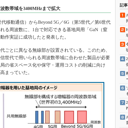
術を知る
記事
数帯域を3400MHzまで拡大
エンジニア”が仕掛けた社内
念の180日
代移動通信）からBeyond 5G／6G（第5世代／第6世代
ションは日本を救うのか
れる周波数に、1台で対応できる基地局用「GaN（窒
IoT通信
の動作実証に成功したと発表した。
ナリスト「未来展望」
代ごとに異なる無線部が設置されている。このため、
愛されないエンジニア」の
行動論
通信世代で用いられる周波数帯域に合わせた製品が必要
地局の省スペース化や保守・運用コストの削減に向け
が高まっていた。