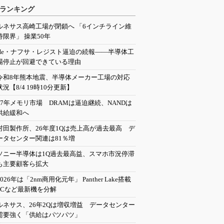
ランキング
ルネサス高崎工場が閉鎖へ 「6インチライン維
持限界」 操業50年
He・ナフサ・レジスト逼迫の続報――半導体工
場停止が回避できている理由
令和8年熊本地震、半導体メーカー工場の対応
状況【8/4 19時10分更新】
27年メモリ市場 DRAMは逼迫継続、NANDは
供給緩和へ
村田製作所、26年度1Qは売上高が過去最高 デ
ータセンター関連は81％増
ソニー半導体は1Q過去最高益、スマホ市況停滞
も主要顧客ら拡大
2026年は「2nm商用化元年」 Panther Lake搭載
PCなど最新機を分解
ルネサス、26年2Qは増収増益 データセンター
需要強く「供給はパツパツ」