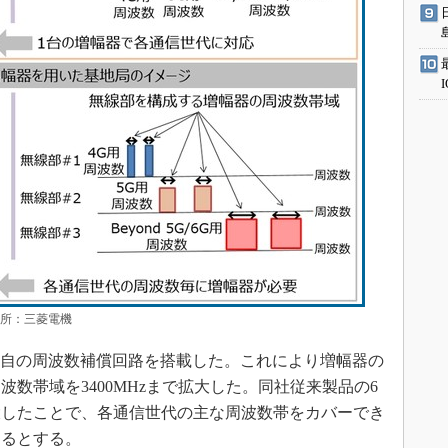
出所：三菱電機
独自の周波数補償回路を搭載した。これにより増幅器の
数帯域を3400MHzまで拡大した。同社従来製品の6
大したことで、各通信世代の主な周波数帯をカバーでき
きるとする。