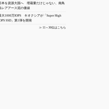
日本を資源大国へ 埋蔵量だけじゃない、南鳥
島レアアース泥の価値
最大1000万IOPS キオクシアが「Super High
IOPS SSD」第1弾を開発
≫
11～30位はこちら