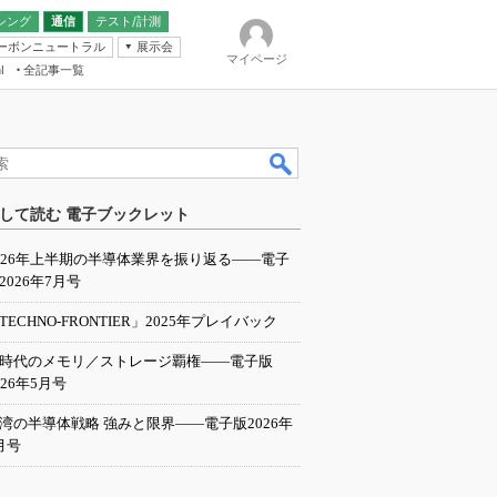
シング
通信
テスト/計測
ーボンニュートラル
展示会
マイページ
全記事一覧
l
ンピューティング
して読む 電子ブックレット
IER
026年上半期の半導体業界を振り返る――電子
2026年7月号
TECHNO-FRONTIER」2025年プレイバック
I時代のメモリ／ストレージ覇権――電子版
026年5月号
湾の半導体戦略 強みと限界――電子版2026年
月号