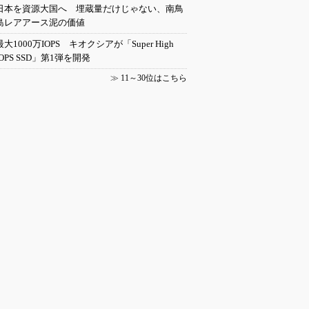
日本を資源大国へ 埋蔵量だけじゃない、南鳥
島レアアース泥の価値
最大1000万IOPS キオクシアが「Super High
IOPS SSD」第1弾を開発
≫
11～30位はこちら