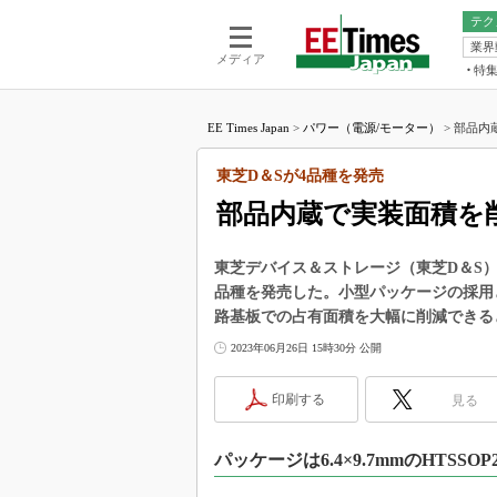
テク
業界
電池／エネル
ア
メディア
特
メ
福田昭の
LS
EE Times Japan
>
パワー（電源/モーター）
>
部品内蔵
福田昭の
マ
湯之上隆
東芝D＆Sが4品種を発売
FP
大山聡の
部品内蔵で実装面積を
大原雄介
ック
東芝デバイス＆ストレージ（東芝D＆S）
リタイア
品種を発売した。小型パッケージの採用
学漂流記
路基板での占有面積を大幅に削減できる
世界を「
2023年06月26日 15時30分 公開
踊るバズワ
Buzzwo
印刷する
見る
この10
で起こる
パッケージは6.4×9.7mmのHTSS
製品分解