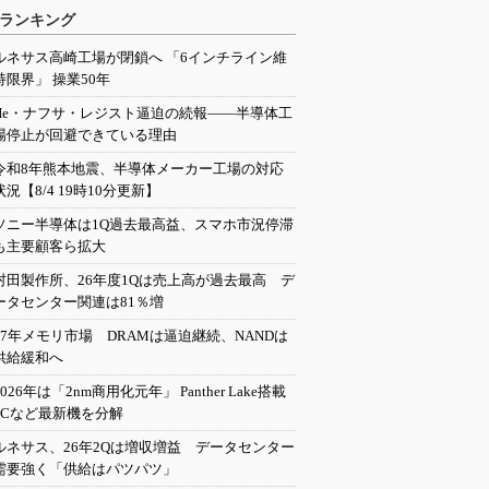
ランキング
ルネサス高崎工場が閉鎖へ 「6インチライン維
持限界」 操業50年
He・ナフサ・レジスト逼迫の続報――半導体工
場停止が回避できている理由
令和8年熊本地震、半導体メーカー工場の対応
状況【8/4 19時10分更新】
ソニー半導体は1Q過去最高益、スマホ市況停滞
も主要顧客ら拡大
村田製作所、26年度1Qは売上高が過去最高 デ
ータセンター関連は81％増
27年メモリ市場 DRAMは逼迫継続、NANDは
供給緩和へ
2026年は「2nm商用化元年」 Panther Lake搭載
PCなど最新機を分解
ルネサス、26年2Qは増収増益 データセンター
需要強く「供給はパツパツ」