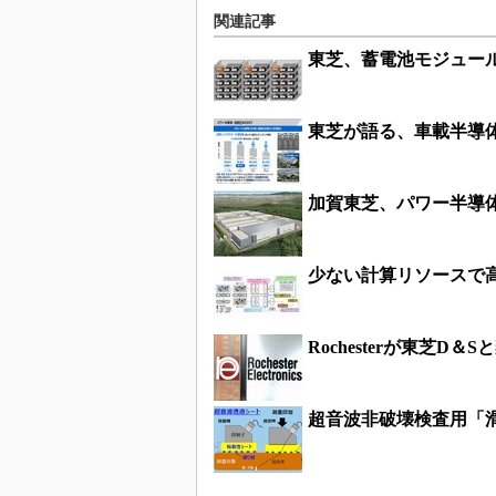
関連記事
東芝、蓄電池モジュール
東芝が語る、車載半導
加賀東芝、パワー半導
少ない計算リソースで高
Rochesterが東芝
超音波非破壊検査用「