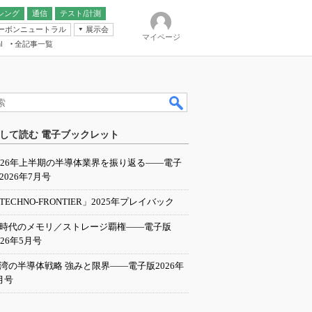
シング
通信
テスト/計測
ーボンニュートラル
展示会
マイページ
全記事一覧
l
ンピューティング
して読む 電子ブックレット
IER
026年上半期の半導体業界を振り返る――電子
2026年7月号
TECHNO-FRONTIER」2025年プレイバック
I時代のメモリ／ストレージ覇権――電子版
026年5月号
湾の半導体戦略 強みと限界――電子版2026年
月号