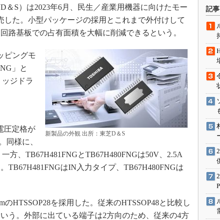
術を知る
＆S）は2023年6月、民生／産業用機器に向けたモー
記事
エンジニア”が仕掛けた社内
発売した。小型パッケージの採用とこれまで外付けして
念の180日
、回路基板での占有面積を大幅に削減できるという。
ションは日本を救うのか
ッピングモ
IoT通信
FNG」と
ナリスト「未来展望」
ブリッジドラ
愛されないエンジニア」の
行動論
力電圧定格が
新製品の外観 出所：東芝D＆S
A。同様に、
。一方、TB67H481FNGとTB67H480FNGは50V、2.5A
67H481FNGはIN入力タイプ、TB67H480FNGは
mのHTSSOP28を採用した。従来のHTSSOP48と比較し
という。外部に出ている端子は2方向のため、従来の4方