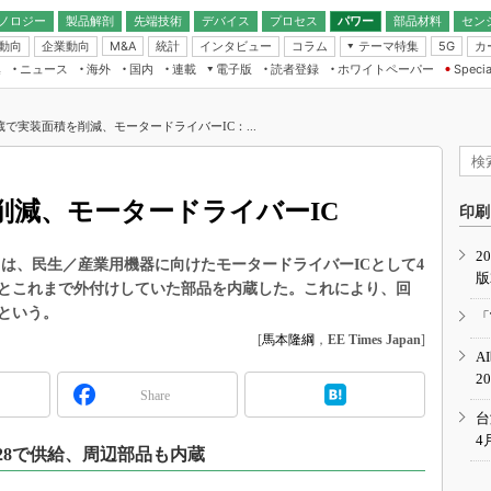
ノロジー
製品解剖
先端技術
デバイス
プロセス
パワー
部品材料
セン
動向
企業動向
統計
インタビュー
コラム
テーマ特集
カ
M&A
5G
ギー
ナログ
無線
集
ニュース
海外
国内
連載
電子版
読者登録
ホワイトペーパー
Specia
フィジカルAI
IoT・エッジコ
モリ
EXPO
Microchip情報
ストレージ通信
EE Times Japan×EDN Japan統合電
エッジAI
子版
I
SEMICON Japan
で実装面積を削減、モータードライバーIC：...
デバイス通信
パワーエレクトロニクス
電子ブックレット
イコン
CEATEC
のナノフォーカス
半導体後工程
GA
EdgeTech＋
業界スコープ
削減、モータードライバーIC
読者調査（EE Times Research）
印刷
TECHNO-FRONT
のエレ・組み込みプレイバ
カーボンニュートラル
2
人とくるま展
は、民生／産業用機器に向けたモータードライバーICとして4
版
IoT
直前エンジニアの社会人大
とこれまで外付けしていた部品を内蔵した。これにより、回
電源設計（EDN Japan）
という。
「
数字」で回してみよう
[
馬本隆綱
，
EE Times Japan
]
エレクトロニクス入門（EDN
A
Japan）
ード ～Behind the
2
rd
Share
年で起こったこと、次の10年
台
こと
4
OP28で供給、周辺部品も内蔵
で探るアジアの新トレンド