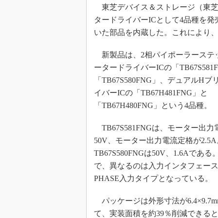
光伝送技
東芝デバイス＆ストレージ（東芝D
“異端児
タードライバーICとして4品種を
改革、執
いた部品を内蔵した。これにより
イノベー
新製品は、2相パイポーラーステ
JASA発
ータードライバーICの「TB67S581
IHSア
「TB67S580FNG」、デュアルH
「英語に
イバーICの「TB67H481FNG」と
ための新
「TB67H480FNG」という4品種。
TB67S581FNGは、モーター出
50V、モーター出力電流定格が2.5
TB67S580FNGは50V、1.6Aである
で、異なるのは入力インタフェース。TB
PHASE入力タイプとなっている。
パッケージは外形寸法が6.4×9.7m
て、実装面積を約39％削減できる