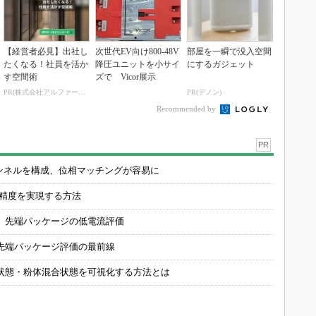
【経営者必見】出社し
次世代EV向け800-48V
部屋を一瞬で没入空間
たくなる！社員を活か
降圧ユニットを小サイ
にするガジェット
す空間術
ズで Vicor展示
PR(株式会社アルファーテクノ)
PR(デノン)
Recommended by
PR
チャンネルを構成、位相マッチングが容易に
の精度を実現する方法
 先端パッケージの低電流評価
先端パッケージ評価の最前線
状態・粉体混合状態を可視化する方法とは