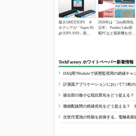
最大1000万IOPS キ
2026年は「2nm商用化
オクシアが「Super Hi
元年」 Panther Lake搭
gh IOPS SSD」第...
載PCなど最新機を分...
TechFactory ホワイトペーパー新着情報
DAQ用?Moduleで状態監視用の絶縁
計測器アプリケーションにおいて7.5桁
接合部の微小な抵抗変化をどう捉える？
微細配線間の絶縁劣化をどう捉える？ 
次世代電池の性能を担保する、電極表面