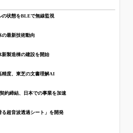
の状態をBLEで無線監視
体の最新技術動向
体新製造棟の建設を開始
精度、東芝の文書理解AI
D＆Sと契約締結、日本での事業を加速
滑る超音波透過シート」を開発