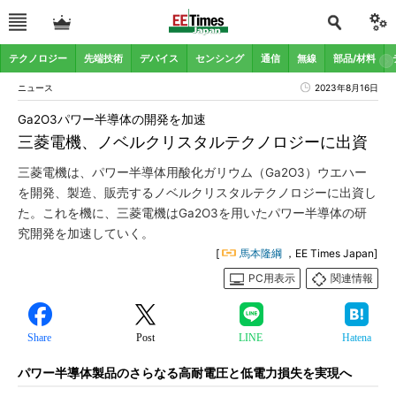
テクノロジー
先端技術
デバイス
センシング
通信
無線
部品/材料
ニュース
2023年8月16日
Ga2O3パワー半導体の開発を加速
三菱電機、ノベルクリスタルテクノロジーに出資
三菱電機は、パワー半導体用酸化ガリウム（Ga2O3）ウエハー
を開発、製造、販売するノベルクリスタルテクノロジーに出資し
た。これを機に、三菱電機はGa2O3を用いたパワー半導体の研
究開発を加速していく。
[
馬本隆綱
，EE Times Japan]
PC用表示
関連情報
Share
Post
LINE
Hatena
パワー半導体製品のさらなる高耐電圧と低電力損失を実現へ