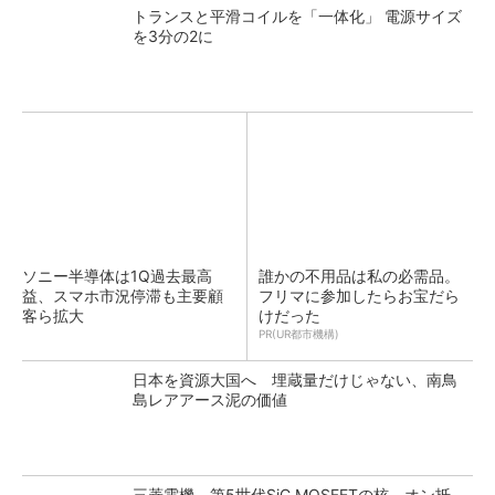
トランスと平滑コイルを「一体化」 電源サイズ
を3分の2に
ソニー半導体は1Q過去最高
誰かの不用品は私の必需品。
益、スマホ市況停滞も主要顧
フリマに参加したらお宝だら
客ら拡大
けだった
PR(UR都市機構)
日本を資源大国へ 埋蔵量だけじゃない、南鳥
島レアアース泥の価値
三菱電機、第5世代SiC MOSFETの核 オン抵