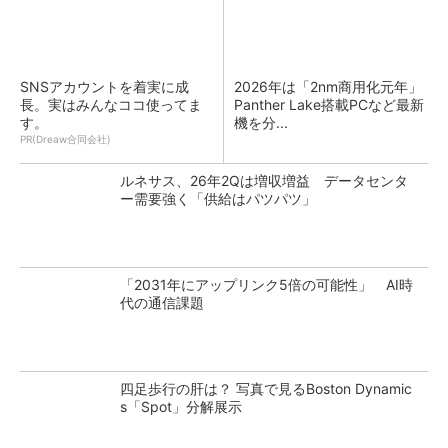
SNSアカウントを着実に成
2026年は「2nm商用化元年」
長。実はみんなココ使ってま
Panther Lake搭載PCなど最新
す。
機を分...
PR(Dreaw合同会社)
ルネサス、26年2Qは増収増益 データセンタ
ー需要強く「供給はパツパツ」
「2031年にアップリンク5倍の可能性」 AI時
代の通信課題
四足歩行の肝は？ 写真で見るBoston Dynamic
s「Spot」分解展示