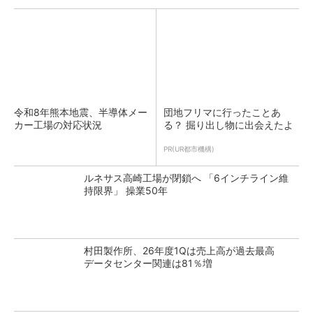
令和8年熊本地震、半導体メー
団地フリマに行ったことあ
カー工場の対応状況
る？ 掘り出し物に出会えたよ
PR(UR都市機構)
ルネサス高崎工場が閉鎖へ 「6インチライン維
持限界」 操業50年
村田製作所、26年度1Qは売上高が過去最高
データセンター関連は81％増