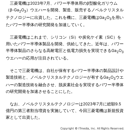
三菱電機は2023年7月、パワー半導体用のβ型酸化ガリウム
（β-Ga
O
）ウエハーを開発、製造、販売するノベルクリスタル
2
3
テクノロジーに出資した。これを機に、三菱電機はGa
O
を用い
2
3
たパワー半導体の研究開発を加速していく。
三菱電機はこれまで、シリコン（Si）や炭化ケイ素（SiC）を
用いたパワー半導体製品を開発、供給してきた。近年は、パワー
半導体製品のさらなる高耐電圧と低電力損失を実現できるGa
O
2
3
ウエハーの応用が注目されている。
そこで三菱電機は、自社が保有するパワー半導体の製品設計や
製造技術と、ノベルクリスタルテクノロジーが有するGa
O
ウエ
2
3
ハーの製造技術を融合させ、脱炭素社会を実現するパワー半導体
の研究開発を加速させることにした。
なお、ノベルクリスタルテクノロジーは2023年7月に総額9.5
億円の第三者割当増資を実施していて、今回三菱電機は新規投資
家として出資した。
Copyright © ITmedia, Inc. All Rights Reserved.