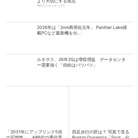
より大切にする視点
PR(アクセンチュア)
2026年は「2nm商用化元年」 Panther Lake搭
載PCなど最新機を分...
ルネサス、26年2Qは増収増益 データセンタ
ー需要強く「供給はパツパツ」
「2031年にアップリンク5倍
四足歩行の肝は？ 写真で見る
の可能性」 AI時代の通信課
Boston Dynamics「Spot」分