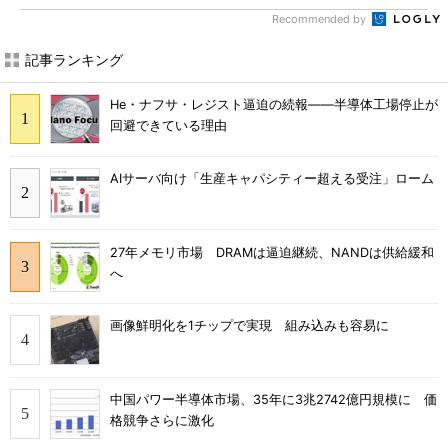
Recommended by
記事ランキング
He・ナフサ・レジスト逼迫の続報――半導体工場停止が
回避できている理由
AIサーバ向け「生産キャパシティー超える受注」ローム
27年メモリ市場 DRAMは逼迫継続、NANDは供給緩和
へ
画像鮮明化を1チップで実現 組み込みも容易に
中国パワー半導体市場、35年に3兆2742億円規模に 価
格競争さらに激化