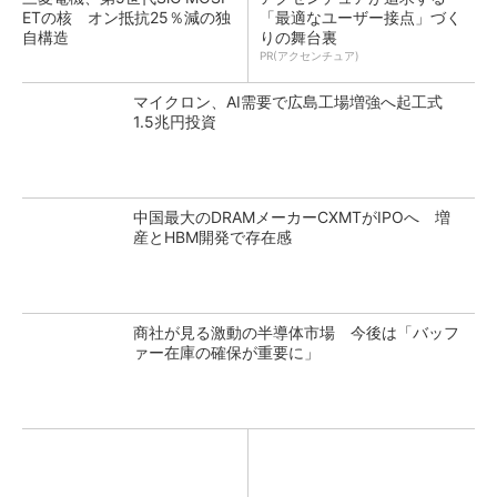
ETの核 オン抵抗25％減の独
「最適なユーザー接点」づく
自構造
りの舞台裏
PR(アクセンチュア)
マイクロン、AI需要で広島工場増強へ起工式
1.5兆円投資
中国最大のDRAMメーカーCXMTがIPOへ 増
産とHBM開発で存在感
商社が見る激動の半導体市場 今後は「バッフ
ァー在庫の確保が重要に」