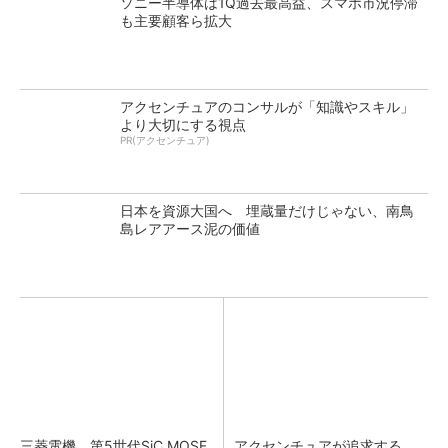
ソニー半導体は1Q過去最高益、スマホ市況停滞
も主要顧客ら拡大
アクセンチュアのコンサルが「知識やスキル」
より大切にする視点
PR(アクセンチュア)
日本を資源大国へ 埋蔵量だけじゃない、南鳥
島レアアース泥の価値
三菱電機、第5世代SiC MOSF
アクセンチュアが追求する