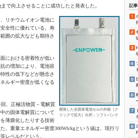
術を知る
/kgまで向上させることに成功したと発表した。
記事
エンジニア”が仕掛けた社内
念の180日
、リチウムイオン電池に
ションは日本を救うのか
、安全性に優れている。寿
圧範囲の拡大なども期待さ
IoT通信
ナリスト「未来展望」
愛されないエンジニア」の
面における密着性が低い
行動論
抵抗の増加により、電池容
命特性の低下などが懸念さ
エネルギー密度が低くなる
nは今回、正極活物質－電解質
開発した全固体電池セルの外観［ク
材中の固体電解質について
リックで拡大］出所：ソフトバンク
層を薄膜化したりする技術
。重量エネルギー密度300Wh/kgという値は、現行リ
同等レベルだという。