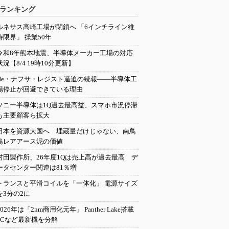
ランキング
ルネサス高崎工場が閉鎖へ 「6インチライン維
持限界」 操業50年
令和8年熊本地震、半導体メーカー工場の対応
状況【8/4 19時10分更新】
He・ナフサ・レジスト逼迫の続報――半導体工
場停止が回避できている理由
ソニー半導体は1Q過去最高益、スマホ市況停滞
も主要顧客ら拡大
日本を資源大国へ 埋蔵量だけじゃない、南鳥
島レアアース泥の価値
村田製作所、26年度1Qは売上高が過去最高 デ
ータセンター関連は81％増
トランスと平滑コイルを「一体化」 電源サイズ
を3分の2に
2026年は「2nm商用化元年」 Panther Lake搭載
PCなど最新機を分解