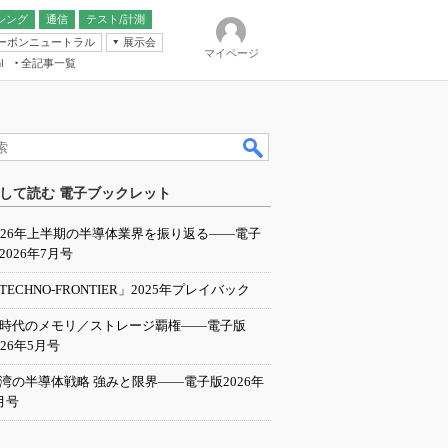
シング
通信
テスト/計測
ーボンニュートラル
展示会
マイページ
全記事一覧
l
ンピューティング
して読む 電子ブックレット
IER
026年上半期の半導体業界を振り返る――電子
2026年7月号
TECHNO-FRONTIER」2025年プレイバック
I時代のメモリ／ストレージ覇権――電子版
026年5月号
湾の半導体戦略 強みと限界――電子版2026年
月号