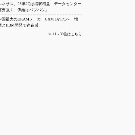
ルネサス、26年2Qは増収増益 データセンター
需要強く「供給はパツパツ」
中国最大のDRAMメーカーCXMTがIPOへ 増
産とHBM開発で存在感
≫
11～30位はこちら