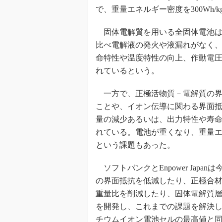
光伝送技
で、重量エネルギー密度を300Wh
“異端児
改革、執
固体電解質を用いる全固体電池は
イノベー
比べ電解液の発火や液漏れがなく
命特性や温度特性の向上、作動電
JASA発
れているという。
IHSア
「英語に
一方で、正極活物質－電解質の界
ための新
ことや、イオン伝導に関わる界面
量の減少あるいは、出力特性や寿
れている。電池が重くなり、重量
という課題もあった。
ソフトバンクとEnpower Japa
の界面抵抗を低減したり、正極合
重量比を削減したり、固体電解質
を開発し、これまでの課題を解決した
チウムイオン電池セルの最高値と