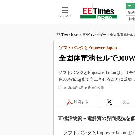
テク
業界
電池／エネル
ア
メディア
特
メ
福田昭の
LS
EE Times Japan
>
電池/エネルギー
>
全固体電池セルで3
福田昭の
マ
湯之上隆
ソフトバンクとEnpower Japan
FP
大山聡の
全固体電池セルで300
大原雄介
ック
ソフトバンクとEnpower Japan
リタイア
を300Wh/kgまで向上させることに成功
学漂流記
2023年08月25日 14時00分 公開
世界を「
踊るバズワ
印刷する
見る
Buzzwo
この10
正極活物質－電解質の界面抵抗を
で起こる
製品分解
ソフトバンクとEnpower Japa