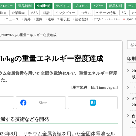
ノロジー
製品解剖
先端技術
デバイス
プロセス
パワー
部品材料
セン
動向
企業動向
統計
インタビュー
コラム
テーマ特集
カ
M&A
5G
ギー
ナログ
無線
集
ニュース
海外
国内
連載
電子版
読者登録
ホワイトペーパー
Specia
フィジカルAI
IoT・エッジコ
モリ
EXPO
Microchip情報
ストレージ通信
EE Times Japan×EDN Japan統合電
エッジAI
子版
I
SEMICON Japan
00Wh/kgの重量エネルギー密度達成...
デバイス通信
パワーエレクトロニクス
電子ブックレット
イコン
CEATEC
のナノフォーカス
半導体後工程
GA
EdgeTech＋
業界スコープ
Wh/kgの重量エネルギー密度達成
読者調査（EE Times Research）
印刷
TECHNO-FRONT
のエレ・組み込みプレイバ
カーボンニュートラル
2
人とくるま展
は、リチウム金属負極を用いた全固体電池セルで、重量エネルギー密度
版
IoT
直前エンジニアの社会人大
した。
電源設計（EDN Japan）
[
馬本隆綱
，
EE Times Japan
]
「
数字」で回してみよう
エレクトロニクス入門（EDN
A
Japan）
ード ～Behind the
Share
2
rd
年で起こったこと、次の10年
台
低減する技術などを開発
こと
4
で探るアジアの新トレンド
nは2023年8月、リチウム金属負極を用いた全固体電池セル