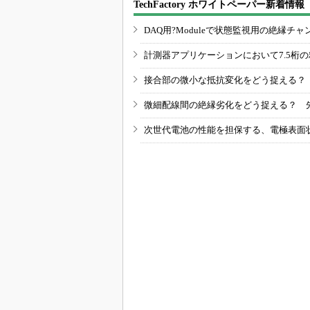
TechFactory ホワイトペーパー新着情報
DAQ用?Moduleで状態監視用の絶縁
計測器アプリケーションにおいて7.5桁
接合部の微小な抵抗変化をどう捉える？
微細配線間の絶縁劣化をどう捉える？ 
次世代電池の性能を担保する、電極表面