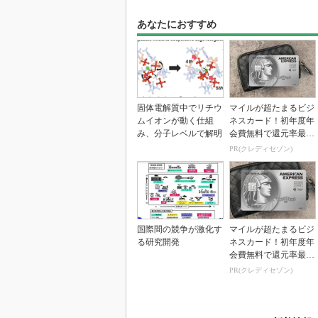
あなたにおすすめ
固体電解質中でリチウ
マイルが超たまるビジ
ムイオンが動く仕組
ネスカード！初年度年
み、分子レベルで解明
会費無料で還元率最大
1.125%
PR(クレディセゾン)
国際間の競争が激化す
マイルが超たまるビジ
る研究開発
ネスカード！初年度年
会費無料で還元率最大
1.125%
PR(クレディセゾン)