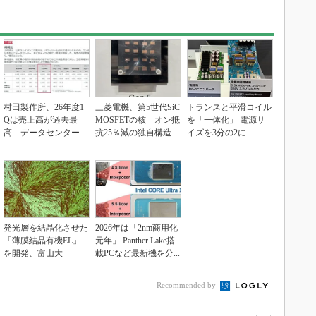
村田製作所、26年度1
三菱電機、第5世代SiC
トランスと平滑コイル
Qは売上高が過去最
MOSFETの核 オン抵
を「一体化」 電源サ
高 データセンター関
抗25％減の独自構造
イズを3分の2に
連は81％増
発光層を結晶化させた
2026年は「2nm商用化
「薄膜結晶有機EL」
元年」 Panther Lake搭
を開発、富山大
載PCなど最新機を分...
Recommended by