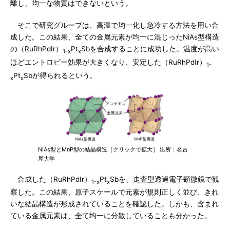
離し、均一な物質はできないという。
そこで研究グループは、高温で均一化し急冷する方法を用い合
成した。この結果、全ての金属元素が均一に混じったNiAs型構造
の（RuRhPdIr）
Pt
Sbを合成することに成功した。温度が高い
1-x
x
ほどエントロピー効果が大きくなり、安定した（RuRhPdIr）
1-
Pt
Sbが得られるという。
x
x
NiAs型とMnP型の結晶構造［クリックで拡大］ 出所：名古
屋大学
合成した（RuRhPdIr）
Pt
Sbを、走査型透過電子顕微鏡で観
1-x
x
察した。この結果、原子スケールで元素が規則正しく並び、きれ
いな結晶構造が形成されていることを確認した。しかも、含まれ
ている金属元素は、全て均一に分散していることも分かった。