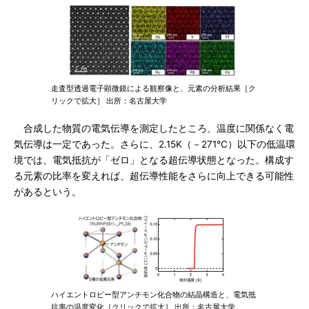
走査型透過電子顕微鏡による観察像と、元素の分析結果［ク
リックで拡大］ 出所：名古屋大学
合成した物質の電気伝導を測定したところ、温度に関係なく電
気伝導は一定であった。さらに、2.15K（－271℃）以下の低温環
境では、電気抵抗が「ゼロ」となる超伝導状態となった。構成す
る元素の比率を変えれば、超伝導性能をさらに向上できる可能性
があるという。
ハイエントロピー型アンチモン化合物の結晶構造と、電気抵
抗率の温度変化［クリックで拡大］ 出所：名古屋大学