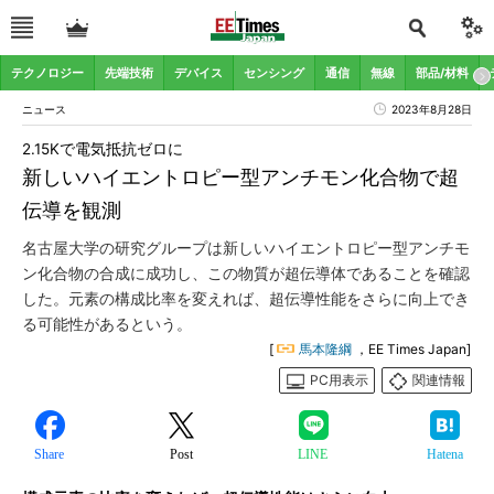
テクノロジー
先端技術
デバイス
センシング
通信
無線
部品/材料
ニュース
2023年8月28日
2.15Kで電気抵抗ゼロに
新しいハイエントロピー型アンチモン化合物で超
伝導を観測
名古屋大学の研究グループは新しいハイエントロピー型アンチモ
ン化合物の合成に成功し、この物質が超伝導体であることを確認
した。元素の構成比率を変えれば、超伝導性能をさらに向上でき
る可能性があるという。
[
馬本隆綱
，EE Times Japan]
PC用表示
関連情報
Share
Post
LINE
Hatena