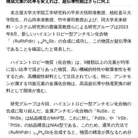
構成元素の比率を変えれば、超伝導性能はさらに向上
名古屋大学大学院工学研究科の平井大悟郎准教授、植松直斗大
学院生、片山尚幸准教授、竹中康司教授および、同大学未来材
料・システム研究所の齋藤晃教授らによる研究グループは2023
年8月、新しいハイエントロピー型アンチモン化合物
「（RuRhPdIr）
Pt
Sb」の合成に成功し、この物質が超伝導体
1-x
x
であることを確認したと発表した。
ハイエントロピー物質（化合物）は、5種類以上の元素が均等
に近い比率で混ざりあった物質。高い機械的特性や耐腐食性を有
するため、高機能性材料として注目されている。特に、アンチモ
ンが属する15族元素の金属化合物は、高温超伝導や熱電変換の材
料として開発が進む。
研究グループは今回、ハイエントロピー型アンチモン化合物の
合成に取り組んだ。金属アンチモン化合物の「RuSb」と
「RhSb」は結晶構造がMnP型。これに対し「PdSb」や「IrSb」
「PtSb」の結晶構造はNiAs型である。このため、通常の方法で
（RuRhPdIr）
Pt
Sbを合成すると、物質の構造が異なるため分
1-x
x