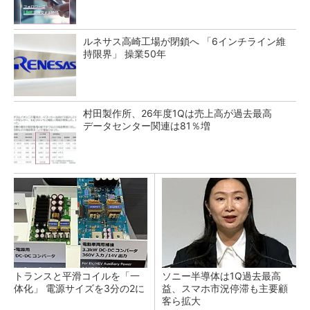
ルネサス高崎工場が閉鎖へ 「6インチライン維
持限界」 操業50年
村田製作所、26年度1Qは売上高が過去最高
データセンター関連は81％増
トランスと平滑コイルを「一
ソニー半導体は1Q過去最高
体化」 電源サイズを3分の2に
益、スマホ市況停滞も主要顧
客ら拡大