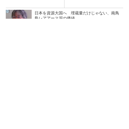
日本を資源大国へ 埋蔵量だけじゃない、南鳥
島レアアース泥の価値
三菱電機、第5世代SiC MOSFETの核 オン抵
抗25％減の独自構造
マイクロン、AI需要で広島工場増強へ起工式
1.5兆円投資